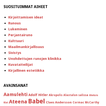
SUOSITUIMMAT AIHEET
Kirjoittamisen ideat
Runous
Lukeminen
Perjantairuno
Kulttuuri
Maailmankirjallisuus
Sivistys
Unohdettujen runojen klinikka
Kuvataiteilijat
Kirjallinen estetiikka
AVAINSANAT
Aamulehti
Adolf Hitler
Akropolis
Alastalon salissa
Aleksis
Babel
Ateena
Claes Andersson
Cormac McCarthy
Kivi