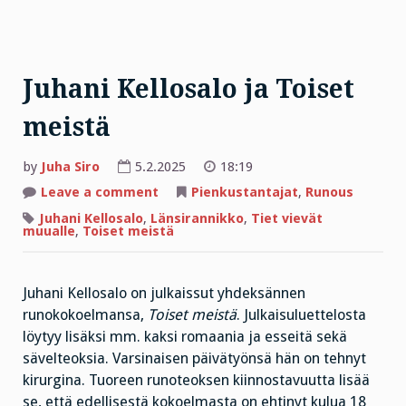
Juhani Kellosalo ja Toiset
meistä
by
Juha Siro
5.2.2025
18:19
on
Leave a comment
Pienkustantajat
,
Runous
Juhani
Kellosalo
Juhani Kellosalo
,
Länsirannikko
,
Tiet vievät
ja
muualle
,
Toiset meistä
Toiset
meistä
Juhani Kellosalo on julkaissut yhdeksännen
runokokoelmansa,
Toiset meistä
. Julkaisuluettelosta
löytyy lisäksi mm. kaksi romaania ja esseitä sekä
sävelteoksia. Varsinaisen päivätyönsä hän on tehnyt
kirurgina. Tuoreen runoteoksen kiinnostavuutta lisää
se, että edellisestä kokoelmasta on ehtinyt kulua 18