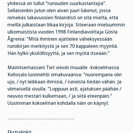
yhdessä on tullut ”runouden suurkustantajia”.
Sellaisenkin jutun olen aivan juuri lukenut, jossa
nimekäs takavuosien finlandisti on sitä mieltä, että
meillä julkaistaan liikaa kirjoja. Siteeraan mieluummin
ulkomuistista vuoden 1998 Finlandiavoittaja Gösta
Ågrenia: ”Mitä ihminen ajattelee väheksyessään
runokirjan merkitystä ja sen 70 kappaleen myyntiä.
Hän hylkii yksilöllisyyttä, ja sen myötä itseään.”
Mainitsemassani Tiet vievät muualle -kokoelmassa
Kellosalo luonnehtii omakuvaansa: ”nuorempana olin
ujo, / nyt leikkaan ihmisiä, / runoista tiedän vähän. Ja
viimeisellä sivulla: ”Loppuun asti, ajatuksen päähän /
neuvoo mestari kulkemaan, / ja siitä eteenpäin.”
Uusimman kokoelman kohdalla näin on käynyt.
………………………………….
Ekstralinkit