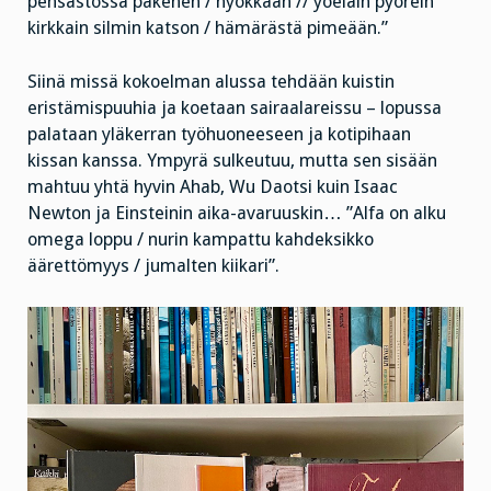
pensastossa pakenen / hyökkään // yöeläin pyörein
kirkkain silmin katson / hämärästä pimeään.”
Siinä missä kokoelman alussa tehdään kuistin
eristämispuuhia ja koetaan sairaalareissu – lopussa
palataan yläkerran työhuoneeseen ja kotipihaan
kissan kanssa. Ympyrä sulkeutuu, mutta sen sisään
mahtuu yhtä hyvin Ahab, Wu Daotsi kuin Isaac
Newton ja Einsteinin aika-avaruuskin… ”Alfa on alku
omega loppu / nurin kampattu kahdeksikko
äärettömyys / jumalten kiikari”.