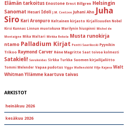
Helsingin
Elämän tarkoitus
Enostone
Ernst Billgren
Juha
Sanomat
Idoli
Hesari
Juhani Aho
J.M. Coetzee
Siro
Kari Aronpuro
Keltainen kirjasto
Kirjallisuuden Nobel
Kirsi Kunnas
Linnun muotokuva
Marilynin hiuspinni
Michel de
Musta runokirja
Mika Waltari
Montaigne
Mirkka Rekola
Palladium Kirjat
ntamo
Pyynikin
Pentti Saarikoski
Raymond Carver
Trikoo
Réne Magritte
Saat toivoa kolmesti
Satakieli!
Suomen kirjailijaliitto
Sirkka Turkka
Savukeidas
Walt
Vapaa pudotus
Tommi Melender
Viggo Wallensköld
Viljo Kajava
Whitman
Yllämme kaartuva taivas
ARKISTOT
heinäkuu 2026
kesäkuu 2026