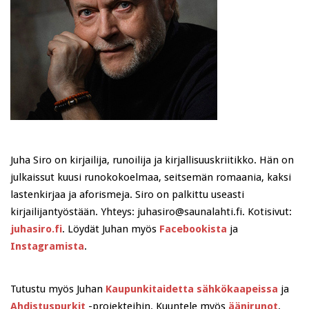
Juha Siro on kirjailija, runoilija ja kirjallisuuskriitikko. Hän on
julkaissut kuusi runokokoelmaa, seitsemän romaania, kaksi
lastenkirjaa ja aforismeja. Siro on palkittu useasti
kirjailijantyöstään. Yhteys: juhasiro@saunalahti.fi. Kotisivut:
juhasiro.fi
. Löydät Juhan myös
Facebookista
ja
Instagramista
.
Tutustu myös Juhan
Kaupunkitaidetta sähkökaapeissa
ja
Ahdistuspurkit
-projekteihin. Kuuntele myös
äänirunot
.