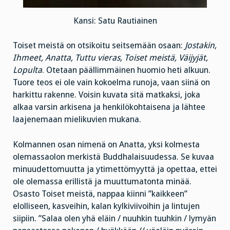
Kansi: Satu Rautiainen
Toiset meistä on otsikoitu seitsemään osaan:
Jostakin,
Ihmeet, Anatta, Tuttu vieras, Toiset meistä, Väijyjät,
Lopulta
. Otetaan päällimmäinen huomio heti alkuun.
Tuore teos ei ole vain kokoelma runoja, vaan siinä on
harkittu rakenne. Voisin kuvata sitä matkaksi, joka
alkaa varsin arkisena ja henkilökohtaisena ja lähtee
laajenemaan mielikuvien mukana.
Kolmannen osan nimenä on Anatta, yksi kolmesta
olemassaolon merkistä Buddhalaisuudessa. Se kuvaa
minuudettomuutta ja ytimettömyyttä ja opettaa, ettei
ole olemassa erillistä ja muuttumatonta minää.
Osasto Toiset meistä, nappaa kiinni ”kaikkeen”
elolliseen, kasveihin, kalan kylkiviivoihin ja lintujen
siipiin. ”Salaa olen yhä eläin / nuuhkin tuuhkin / lymyän