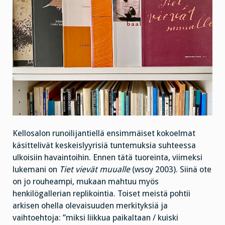
Kellosalon runoilijantiellä ensimmäiset kokoelmat
käsittelivät keskeislyyrisiä tuntemuksia suhteessa
ulkoisiin havaintoihin. Ennen tätä tuoreinta, viimeksi
lukemani on
Tiet vievät muualle
(wsoy 2003). Siinä ote
on jo rouheampi, mukaan mahtuu myös
henkilögallerian replikointia. Toiset meistä pohtii
arkisen ohella olevaisuuden merkityksiä ja
vaihtoehtoja: ”miksi liikkua paikaltaan / kuiski