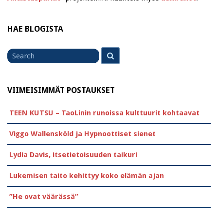
HAE BLOGISTA
Search
Search
for
VIIMEISIMMÄT POSTAUKSET
TEEN KUTSU – TaoLinin runoissa kulttuurit kohtaavat
Viggo Wallensköld ja Hypnoottiset sienet
Lydia Davis, itsetietoisuuden taikuri
Lukemisen taito kehittyy koko elämän ajan
”He ovat väärässä”