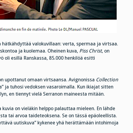
hätkähdyttää valokuvillaan: verta, spermaa ja virtsaa.
 uskontoa ja kuolemaa. Oheinen kuva,
Piss Christ
, on
oli esillä Ranskassa, 85.000 henkilöä esitti
ja on upottanut omaan virtsaansa. Avignonissa
Collection
a” ja tuhosi vedoksen vasaroimalla. Kun ikiajat sitten
lyn, en tiennyt vielä Serranon maineesta mitään.
a kuvia on vieläkin helppo palauttaa mieleen. En lähde
sta tai arvoa taideteoksena. Se on tässä epäoleellista.
kyttävä uutiskuva” kykenee yhä herättämään intohimoja