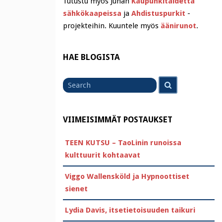
Tutustu myös Juhan
Kaupunkitaidetta
sähkökaapeissa
ja
Ahdistuspurkit
-
projekteihin. Kuuntele myös
äänirunot
.
HAE BLOGISTA
Search
Search
for
VIIMEISIMMÄT POSTAUKSET
TEEN KUTSU – TaoLinin runoissa
kulttuurit kohtaavat
Viggo Wallensköld ja Hypnoottiset
sienet
Lydia Davis, itsetietoisuuden taikuri