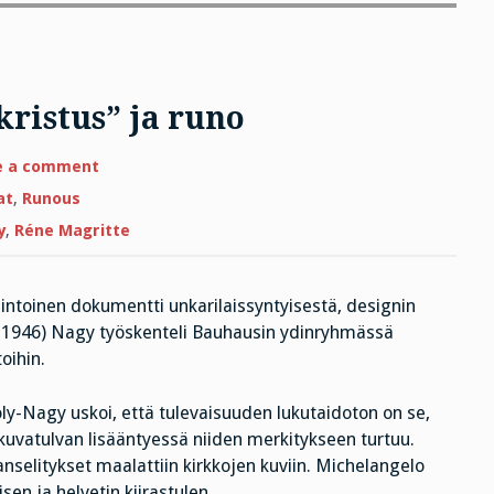
ristus” ja runo
on
e a comment
Andres
Serranon
at
,
Runous
”Pissakristus”
ja
y
,
Réne Magritte
runo
intoinen dokumentti unkarilaissyntyisestä, designin
 1946) Nagy työskenteli Bauhausin ydinryhmässä
oihin.
y-Nagy uskoi, että tulevaisuuden lukutaidoton on se,
ä kuvatulvan lisääntyessä niiden merkitykseen turtuu.
nselitykset maalattiin kirkkojen kuviin. Michelangelo
n ja helvetin kiirastulen.