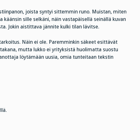
iinpanon, joista syntyi sittemmin runo. Muistan, miten
ja käänsin sille selkäni, näin vastapäisellä seinällä kuvan
 Jokin aistittava jännite kulki tilan lävitse.
n tarkoitus. Näin ei ole. Paremminkin säkeet esittävät
takana, mutta lukko ei yrityksistä huolimatta suostu
ottaja löytämään uusia, omia tunteitaan tekstin
lä.