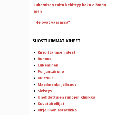
Lukemisen taito kehittyy koko elämän
ajan
”He ovat väärässä”
SUOSITUIMMAT AIHEET
Kirjoittamisen ideat
Runous
Lukeminen
Perjantairuno
Kulttuuri
Maailmankirjallisuus
Sivistys
Unohdettujen runojen klinikka
Kuvataiteilijat
Kirjallinen estetiikka