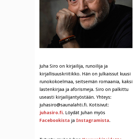
Juha Siro on kirjailija, runoilija ja
kirjallisuuskriitikko. Hän on julkaissut kuusi
runokokoelmaa, seitsemän romaania, kaksi
lastenkirjaa ja aforismeja. Siro on palkittu
useasti kirjailijantyöstään. Yhteys:
juhasiro@saunalahti.fi. Kotisivut:
juhasiro.fi
. Löydät Juhan myös
Facebookista
ja
Instagramista
.