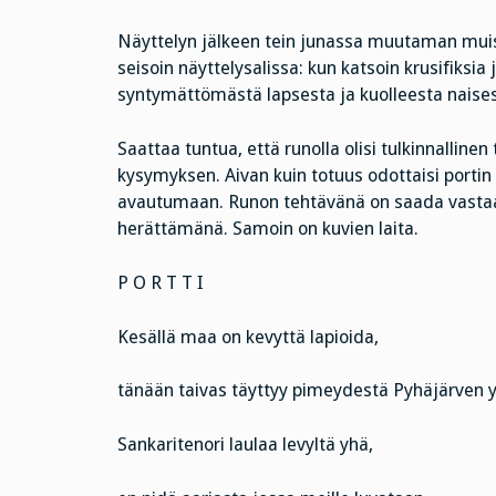
Näyttelyn jälkeen tein junassa muutaman muist
seisoin näyttelysalissa: kun katsoin krusifiksia 
syntymättömästä lapsesta ja kuolleesta naisesta.
Saattaa tuntua, että runolla olisi tulkinnalline
kysymyksen. Aivan kuin totuus odottaisi portin 
avautumaan. Runon tehtävänä on saada vastaan
herättämänä. Samoin on kuvien laita.
P O R T T I
Kesällä maa on kevyttä lapioida,
tänään taivas täyttyy pimeydestä Pyhäjärven yl
Sankaritenori laulaa levyltä yhä,