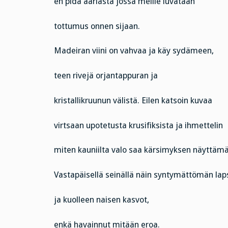
en pidä aariasta jossa meille luvataan
tottumus onnen sijaan.
Madeiran viini on vahvaa ja käy sydämeen,
teen rivejä orjantappuran ja
kristallikruunun välistä. Eilen katsoin kuvaa
virtsaan upotetusta krusifiksista ja ihmettelin
miten kauniilta valo saa kärsimyksen näyttäm
Vastapäisellä seinällä näin syntymättömän lap
ja kuolleen naisen kasvot,
enkä havainnut mitään eroa.