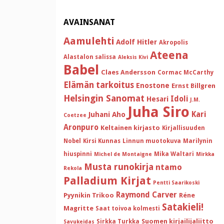
AVAINSANAT
Aamulehti
Adolf Hitler
Akropolis
Ateena
Alastalon salissa
Aleksis Kivi
Babel
Claes Andersson
Cormac McCarthy
Elämän tarkoitus
Enostone
Ernst Billgren
Helsingin Sanomat
Idoli
Hesari
J.M.
Juha Siro
Kari
Juhani Aho
Coetzee
Aronpuro
Keltainen kirjasto
Kirjallisuuden
Nobel
Kirsi Kunnas
Linnun muotokuva
Marilynin
hiuspinni
Mika Waltari
Michel de Montaigne
Mirkka
Musta runokirja
ntamo
Rekola
Palladium Kirjat
Pentti Saarikoski
Raymond Carver
Pyynikin Trikoo
Réne
Satakieli!
Magritte
Saat toivoa kolmesti
Suomen kirjailijaliitto
Sirkka Turkka
Savukeidas