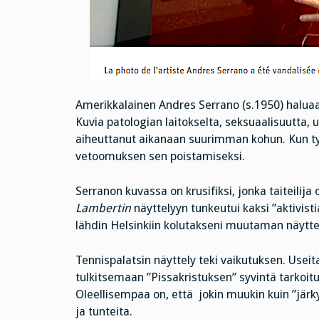
Amerikkalainen Andres Serrano (s.1950) haluaa 
Kuvia patologian laitokselta, seksuaalisuutta,
aiheuttanut aikanaan suurimman kohun. Kun työ 
vetoomuksen sen poistamiseksi.
Serranon kuvassa on krusifiksi, jonka taiteili
Lambertin
näyttelyyn tunkeutui kaksi ”aktivisti
lähdin Helsinkiin kolutakseni muutaman näytte
Tennispalatsin näyttely teki vaikutuksen. Useit
tulkitsemaan ”Pissakristuksen” syvintä tarkoitu
Oleellisempaa on, että jokin muukin kuin ”jär
ja tunteita.