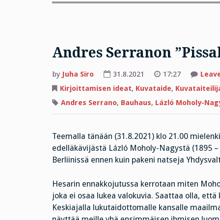
Andres Serranon ”Pissak
by
Juha Siro
31.8.2021
17:27
Leav
Kirjoittamisen ideat
,
Kuvataide
,
Kuvataiteilij
Andres Serrano
,
Bauhaus
,
Lázló Moholy-Nag
Teemalla tänään (31.8.2021) klo 21.00 mielenki
edelläkävijästä Lázló Moholy-Nagystä (1895 –
Berliinissä ennen kuin pakeni natseja Yhdysvalt
Hesarin ennakkojutussa kerrotaan miten Mohol
joka ei osaa lukea valokuvia. Saattaa olla, ett
Keskiajalla lukutaidottomalle kansalle maailma
näyttää meille yhä ensimmäisen ihmisen luomise