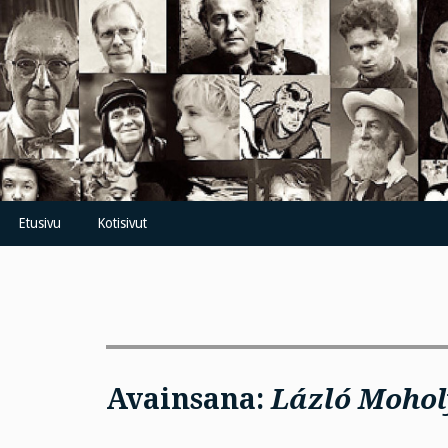
Skip
to
content
Etusivu
Kotisivut
Avainsana:
Lázló Mohol