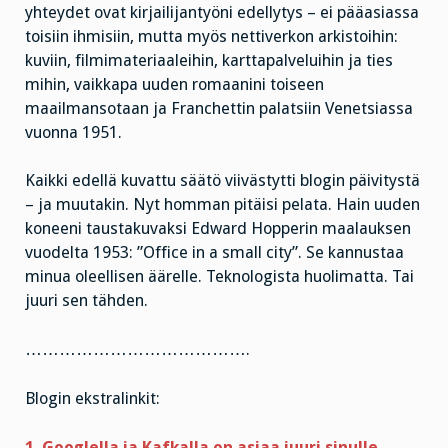
yhteydet ovat kirjailijantyöni edellytys – ei pääasiassa
toisiin ihmisiin, mutta myös nettiverkon arkistoihin:
kuviin, filmimateriaaleihin, karttapalveluihin ja ties
mihin, vaikkapa uuden romaanini toiseen
maailmansotaan ja Franchettin palatsiin Venetsiassa
vuonna 1951.
Kaikki edellä kuvattu säätö viivästytti blogin päivitystä
– ja muutakin. Nyt homman pitäisi pelata. Hain uuden
koneeni taustakuvaksi Edward Hopperin maalauksen
vuodelta 1953: ”Office in a small city”. Se kannustaa
minua oleellisen äärelle. Teknologista huolimatta. Tai
juuri sen tähden.
………………………………….
Blogin ekstralinkit:
1. Googlella ja Kafkalla on asiaa juuri sinulle