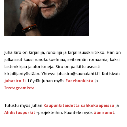
Juha Siro on kirjailija, runoilija ja kirjallisuuskriitikko. Hän on
julkaissut kuusi runokokoelmaa, seitsemän romaania, kaksi
lastenkirjaa ja aforismeja. Siro on palkittu useasti
kirjailijantyöstään. Yhteys: juhasiro@saunalahti.fi. Kotisivut:
juhasiro.fi
. Löydät Juhan myös
Facebookista
ja
Instagramista
.
Tutustu myös Juhan
Kaupunkitaidetta sähkökaapeissa
ja
Ahdistuspurkit
-projekteihin. Kuuntele myös
äänirunot
.