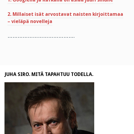
2. Millaiset isät arvostavat naisten kirjoittamaa
– vieläpä novelleja
………………………………….
JUHA SIRO. MITÄ TAPAHTUU TODELLA.