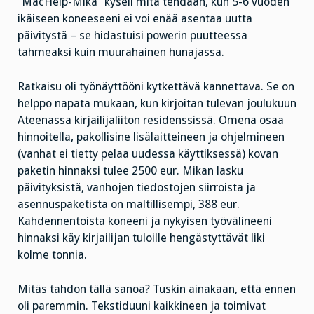
”MacHelp-Mika” kyseli mitä tehdään, kun 5-6 vuoden
ikäiseen koneeseeni ei voi enää asentaa uutta
päivitystä – se hidastuisi powerin puutteessa
tahmeaksi kuin muurahainen hunajassa.
Ratkaisu oli työnäyttööni kytkettävä kannettava. Se on
helppo napata mukaan, kun kirjoitan tulevan joulukuun
Ateenassa kirjailijaliiton residenssissä. Omena osaa
hinnoitella, pakollisine lisälaitteineen ja ohjelmineen
(vanhat ei tietty pelaa uudessa käyttiksessä) kovan
paketin hinnaksi tulee 2500 eur. Mikan lasku
päivityksistä, vanhojen tiedostojen siirroista ja
asennuspaketista on maltillisempi, 388 eur.
Kahdennentoista koneeni ja nykyisen työvälineeni
hinnaksi käy kirjailijan tuloille hengästyttävät liki
kolme tonnia.
Mitäs tahdon tällä sanoa? Tuskin ainakaan, että ennen
oli paremmin. Tekstiduuni kaikkineen ja toimivat