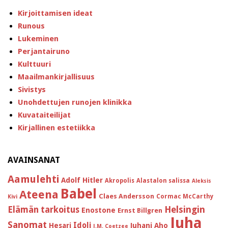
Kirjoittamisen ideat
Runous
Lukeminen
Perjantairuno
Kulttuuri
Maailmankirjallisuus
Sivistys
Unohdettujen runojen klinikka
Kuvataiteilijat
Kirjallinen estetiikka
AVAINSANAT
Aamulehti
Adolf Hitler
Akropolis
Alastalon salissa
Aleksis
Babel
Ateena
Claes Andersson
Cormac McCarthy
Kivi
Helsingin
Elämän tarkoitus
Enostone
Ernst Billgren
Juha
Sanomat
Idoli
Hesari
Juhani Aho
J.M. Coetzee