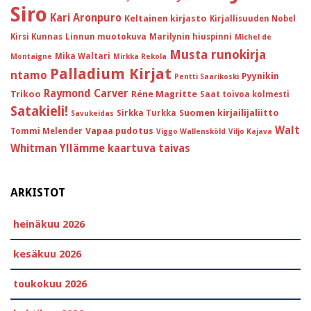
Siro
Kari Aronpuro
Keltainen kirjasto
Kirjallisuuden Nobel
Kirsi Kunnas
Linnun muotokuva
Marilynin hiuspinni
Michel de
Musta runokirja
Mika Waltari
Montaigne
Mirkka Rekola
Palladium Kirjat
ntamo
Pyynikin
Pentti Saarikoski
Raymond Carver
Trikoo
Réne Magritte
Saat toivoa kolmesti
Satakieli!
Suomen kirjailijaliitto
Sirkka Turkka
Savukeidas
Walt
Vapaa pudotus
Tommi Melender
Viggo Wallensköld
Viljo Kajava
Whitman
Yllämme kaartuva taivas
ARKISTOT
heinäkuu 2026
kesäkuu 2026
toukokuu 2026