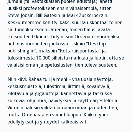
Jumala (tai vastakkaisen puolen edustaja) lähetti
uusiksi profeetoikseen ensin vähäisempiä, sitten
Steve Jobsin, Bill Gatesin ja Mark Zuckerbergin.
Keskuuteemme kehittyi kaksi suurta uskontoa: toinen
sai tunnuksekseen Omenan, toinen halusi avata
ikuisuuden Ikkunat. Liityin ison Omenan seuraajaksi
heti ensimmäisten joukossa. Uskoin ”Desktop
publishingiin”, maksoin ”Kottaraispöntöstä” ja
tulostimesta 10.000 silloista markkaa ja luotin, että se
valaisisi oman ja opetuslasteni tien tulevaisuuteen.
Niin kävi. Rahaa tuli ja meni – yhä uusia näyttöjä,
keskusmuisteja, tulostimia, liittimiä, kovalevyjä,
kilotavuja ja gigabittejä, kannettavia ja taskussa
kulkevia, ohjelmia, päivityksiä ja käyttöjärjestelmiä.
Viimein halusin valita elämääni oman ja uuden tien,
mutta Omenasta en voinut luopua. Kaikki työni
edellytykset ja yhteydet katkeaisivat.