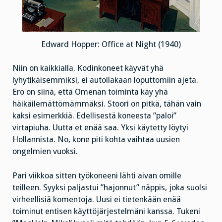
Edward Hopper: Office at Night (1940)
Niin on kaikkialla. Kodinkoneet käyvät yhä
lyhytikäisemmiksi, ei autollakaan loputtomiin ajeta.
Ero on siinä, että Omenan toiminta käy yhä
häikäilemättömämmäksi. Stoori on pitkä, tähän vain
kaksi esimerkkiä. Edellisestä koneesta ”paloi”
virtapiuha. Uutta et enää saa. Yksi käytetty löytyi
Hollannista. No, kone piti kohta vaihtaa uusien
ongelmien vuoksi.
Pari viikkoa sitten työkoneeni lähti aivan omille
teilleen. Syyksi paljastui ”hajonnut” näppis, joka suolsi
virheellisiä komentoja. Uusi ei tietenkään enää
toiminut entisen käyttöjärjestelmäni kanssa. Tukeni