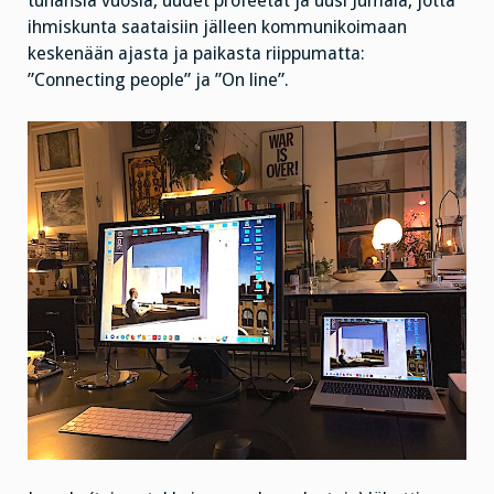
tuhansia vuosia, uudet profeetat ja uusi Jumala, jotta
ihmiskunta saataisiin jälleen kommunikoimaan
keskenään ajasta ja paikasta riippumatta:
”Connecting people” ja ”On line”.