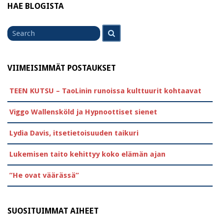
HAE BLOGISTA
Search
Search
for
VIIMEISIMMÄT POSTAUKSET
TEEN KUTSU – TaoLinin runoissa kulttuurit kohtaavat
Viggo Wallensköld ja Hypnoottiset sienet
Lydia Davis, itsetietoisuuden taikuri
Lukemisen taito kehittyy koko elämän ajan
”He ovat väärässä”
SUOSITUIMMAT AIHEET