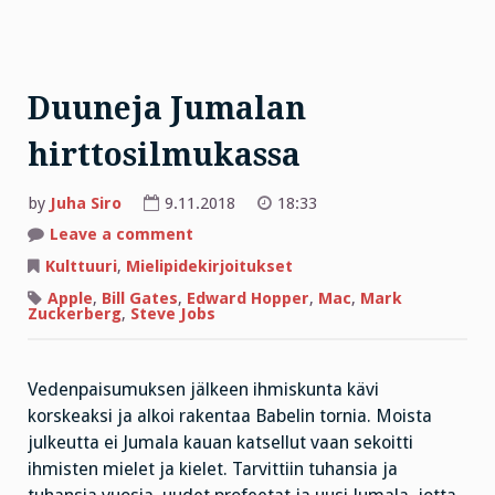
Duuneja Jumalan
hirttosilmukassa
by
Juha Siro
9.11.2018
18:33
on
Leave a comment
Duuneja
Jumalan
Kulttuuri
,
Mielipidekirjoitukset
hirttosilmukassa
Apple
,
Bill Gates
,
Edward Hopper
,
Mac
,
Mark
Zuckerberg
,
Steve Jobs
Vedenpaisumuksen jälkeen ihmiskunta kävi
korskeaksi ja alkoi rakentaa Babelin tornia. Moista
julkeutta ei Jumala kauan katsellut vaan sekoitti
ihmisten mielet ja kielet. Tarvittiin tuhansia ja