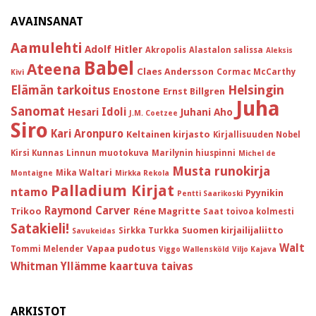
AVAINSANAT
Aamulehti
Adolf Hitler
Akropolis
Alastalon salissa
Aleksis
Babel
Ateena
Claes Andersson
Cormac McCarthy
Kivi
Helsingin
Elämän tarkoitus
Enostone
Ernst Billgren
Juha
Sanomat
Idoli
Hesari
Juhani Aho
J.M. Coetzee
Siro
Kari Aronpuro
Keltainen kirjasto
Kirjallisuuden Nobel
Kirsi Kunnas
Linnun muotokuva
Marilynin hiuspinni
Michel de
Musta runokirja
Mika Waltari
Montaigne
Mirkka Rekola
Palladium Kirjat
ntamo
Pyynikin
Pentti Saarikoski
Raymond Carver
Trikoo
Réne Magritte
Saat toivoa kolmesti
Satakieli!
Suomen kirjailijaliitto
Sirkka Turkka
Savukeidas
Walt
Vapaa pudotus
Tommi Melender
Viggo Wallensköld
Viljo Kajava
Whitman
Yllämme kaartuva taivas
ARKISTOT