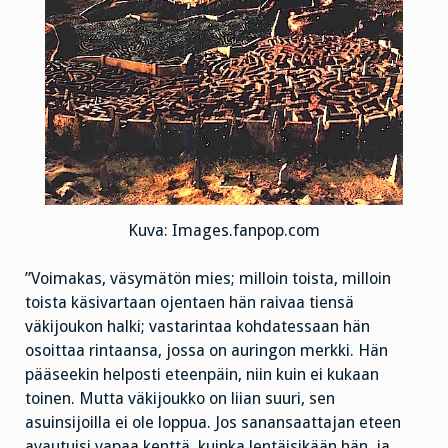
Kuva: Images.fanpop.com
”Voimakas, väsymätön mies; milloin toista, milloin
toista käsivartaan ojentaen hän raivaa tiensä
väkijoukon halki; vastarintaa kohdatessaan hän
osoittaa rintaansa, jossa on auringon merkki. Hän
pääseekin helposti eteenpäin, niin kuin ei kukaan
toinen. Mutta väkijoukko on liian suuri, sen
asuinsijoilla ei ole loppua. Jos sanansaattajan eteen
avautuisi vapaa kenttä, kuinka lentäisikään hän, ja