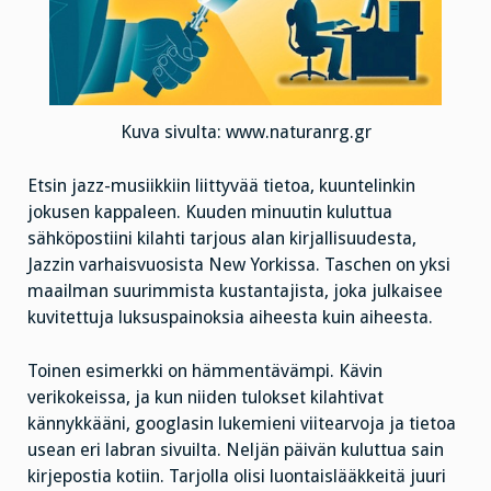
Kuva sivulta: www.naturanrg.gr
Etsin jazz-musiikkiin liittyvää tietoa, kuuntelinkin
jokusen kappaleen. Kuuden minuutin kuluttua
sähköpostiini kilahti tarjous alan kirjallisuudesta,
Jazzin varhaisvuosista New Yorkissa. Taschen on yksi
maailman suurimmista kustantajista, joka julkaisee
kuvitettuja luksuspainoksia aiheesta kuin aiheesta.
Toinen esimerkki on hämmentävämpi. Kävin
verikokeissa, ja kun niiden tulokset kilahtivat
kännykkääni, googlasin lukemieni viitearvoja ja tietoa
usean eri labran sivuilta. Neljän päivän kuluttua sain
kirjepostia kotiin. Tarjolla olisi luontaislääkkeitä juuri