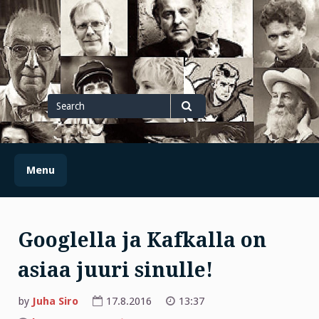
Skip
to
content
Search
for
Search
Menu
Googlella ja Kafkalla on
asiaa juuri sinulle!
by
Juha Siro
17.8.2016
13:37