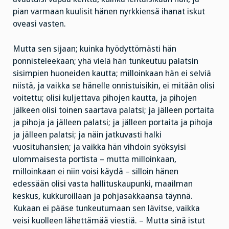
pian varmaan kuulisit hänen nyrkkiensä ihanat iskut
oveasi vasten.
Mutta sen sijaan; kuinka hyödyttömästi hän
ponnisteleekaan; yhä vielä hän tunkeutuu palatsin
sisimpien huoneiden kautta; milloinkaan hän ei selviä
niistä, ja vaikka se hänelle onnistuisikin, ei mitään olisi
voitettu; olisi kuljettava pihojen kautta, ja pihojen
jälkeen olisi toinen saartava palatsi; ja jälleen portaita
ja pihoja ja jälleen palatsi; ja jälleen portaita ja pihoja
ja jälleen palatsi; ja näin jatkuvasti halki
vuosituhansien; ja vaikka hän vihdoin syöksyisi
ulommaisesta portista – mutta milloinkaan,
milloinkaan ei niin voisi käydä – silloin hänen
edessään olisi vasta hallituskaupunki, maailman
keskus, kukkuroillaan ja pohjasakkaansa täynnä.
Kukaan ei pääse tunkeutumaan sen lävitse, vaikka
veisi kuolleen lähettämää viestiä. – Mutta sinä istut