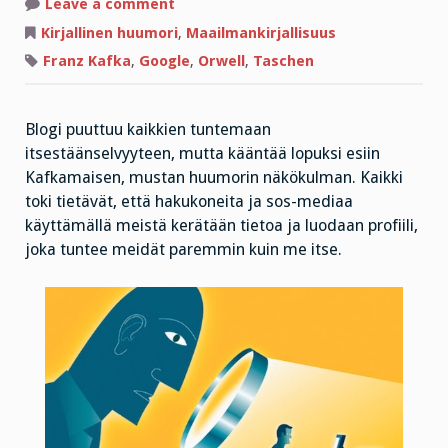
on
Leave a comment
Googlella
ja
Kirjallinen huumori
,
Maailmankirjallisuus
Kafkalla
on
Franz Kafka
,
Google
,
Orwell
,
Taschen
asiaa
juuri
sinulle!
Blogi puuttuu kaikkien tuntemaan
itsestäänselvyyteen, mutta kääntää lopuksi esiin
Kafkamaisen, mustan huumorin näkökulman. Kaikki
toki tietävät, että hakukoneita ja sos-mediaa
käyttämällä meistä kerätään tietoa ja luodaan profiili,
joka tuntee meidät paremmin kuin me itse.