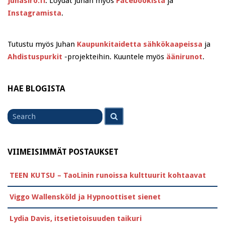
juhasiro.fi
. Löydät Juhan myös
Facebookista
ja
Instagramista
.
Tutustu myös Juhan
Kaupunkitaidetta sähkökaapeissa
ja
Ahdistuspurkit
-projekteihin. Kuuntele myös
äänirunot
.
HAE BLOGISTA
Search
Search
for
VIIMEISIMMÄT POSTAUKSET
TEEN KUTSU – TaoLinin runoissa kulttuurit kohtaavat
Viggo Wallensköld ja Hypnoottiset sienet
Lydia Davis, itsetietoisuuden taikuri