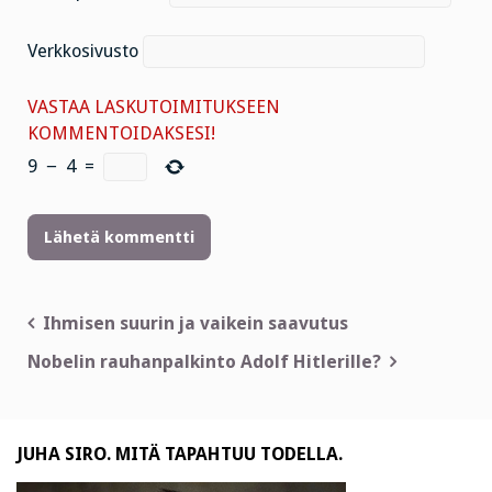
Verkkosivusto
VASTAA LASKUTOIMITUKSEEN
KOMMENTOIDAKSESI!
9
−
4
=
Artikkelien
Ihmisen suurin ja vaikein saavutus
selaus
Nobelin rauhanpalkinto Adolf Hitlerille?
JUHA SIRO. MITÄ TAPAHTUU TODELLA.