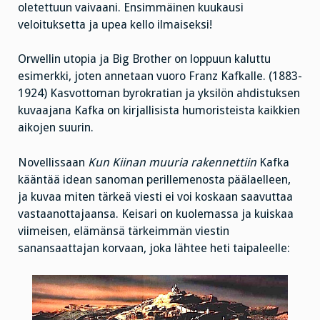
oletettuun vaivaani. Ensimmäinen kuukausi
veloituksetta ja upea kello ilmaiseksi!
Orwellin utopia ja Big Brother on loppuun kaluttu
esimerkki, joten annetaan vuoro Franz Kafkalle. (1883-
1924) Kasvottoman byrokratian ja yksilön ahdistuksen
kuvaajana Kafka on kirjallisista humoristeista kaikkien
aikojen suurin.
Novellissaan
Kun Kiinan muuria rakennettiin
Kafka
kääntää idean sanoman perillemenosta päälaelleen,
ja kuvaa miten tärkeä viesti ei voi koskaan saavuttaa
vastaanottajaansa. Keisari on kuolemassa ja kuiskaa
viimeisen, elämänsä tärkeimmän viestin
sanansaattajan korvaan, joka lähtee heti taipaleelle: