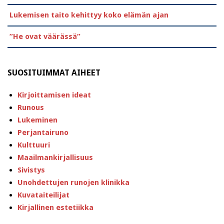
Lukemisen taito kehittyy koko elämän ajan
”He ovat väärässä”
SUOSITUIMMAT AIHEET
Kirjoittamisen ideat
Runous
Lukeminen
Perjantairuno
Kulttuuri
Maailmankirjallisuus
Sivistys
Unohdettujen runojen klinikka
Kuvataiteilijat
Kirjallinen estetiikka