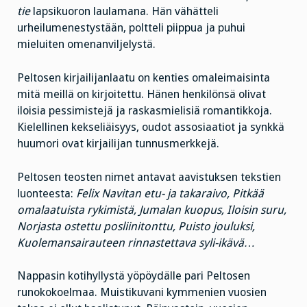
tie
lapsikuoron laulamana. Hän vähätteli
urheilumenestystään, poltteli piippua ja puhui
mieluiten omenanviljelystä.
Peltosen kirjailijanlaatu on kenties omaleimaisinta
mitä meillä on kirjoitettu. Hänen henkilönsä olivat
iloisia pessimistejä ja raskasmielisiä romantikkoja.
Kielellinen kekseliäisyys, oudot assosiaatiot ja synkkä
huumori ovat kirjailijan tunnusmerkkejä.
Peltosen teosten nimet antavat aavistuksen tekstien
luonteesta:
Felix Navitan etu- ja takaraivo, Pitkää
omalaatuista rykimistä, Jumalan kuopus, Iloisin suru,
Norjasta ostettu posliinitonttu, Puisto jouluksi,
Kuolemansairauteen rinnastettava syli-ikävä…
Nappasin kotihyllystä yöpöydälle pari Peltosen
runokokoelmaa. Muistikuvani kymmenien vuosien