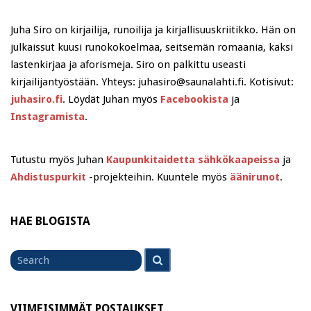
Juha Siro on kirjailija, runoilija ja kirjallisuuskriitikko. Hän on
julkaissut kuusi runokokoelmaa, seitsemän romaania, kaksi
lastenkirjaa ja aforismeja. Siro on palkittu useasti
kirjailijantyöstään. Yhteys: juhasiro@saunalahti.fi. Kotisivut:
juhasiro.fi
. Löydät Juhan myös
Facebookista
ja
Instagramista
.
Tutustu myös Juhan
Kaupunkitaidetta sähkökaapeissa
ja
Ahdistuspurkit
-projekteihin. Kuuntele myös
äänirunot
.
HAE BLOGISTA
Search
Search
for
VIIMEISIMMÄT POSTAUKSET