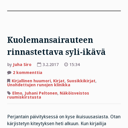
Kuolemansairauteen
rinnastettava syli-ikävä
by
Juha Siro
3.2.2017
15:34
artikkeliin
2 kommenttia
Kuolemansairauteen
rinnastettava
Kirjallinen huumori
,
Kirjat
,
Suosikkikirjat
,
syli-
Unohdettujen runojen klinikka
ikävä
Elmo
,
Juhani Peltonen
,
Näköisveistos
ruumiskirstusta
Perjantain päivityksessä on kyse ikuisuusasiasta. Otan
kärjistetyn kiteytyksen heti alkuun. Kun kirjailija