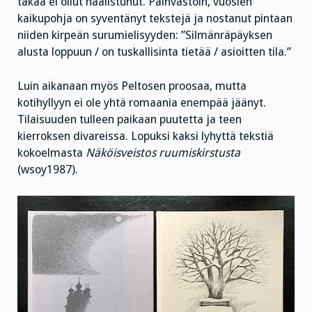
takaa ei ollut haalistunut. Päinvastoin, vuosien
kaikupohja on syventänyt tekstejä ja nostanut pintaan
niiden kirpeän surumielisyyden: ”Silmänräpäyksen
alusta loppuun / on tuskallisinta tietää / asioitten tila.”
Luin aikanaan myös Peltosen proosaa, mutta
kotihyllyyn ei ole yhtä romaania enempää jäänyt.
Tilaisuuden tulleen paikaan puutetta ja teen
kierroksen divareissa. Lopuksi kaksi lyhyttä tekstiä
kokoelmasta
Näköisveistos ruumiskirstusta
(wsoy1987).