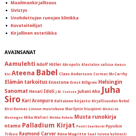
Maailmankirjallisuus
Sivistys
Unohdettujen runojen klinikka
Kuvataiteilijat
Kirjallinen estetiikka
AVAINSANAT
Aamulehti
Adolf Hitler
Akropolis
Alastalon salissa
Aleksis
Babel
Ateena
Claes Andersson
Cormac McCarthy
Kivi
Helsingin
Elämän tarkoitus
Enostone
Ernst Billgren
Juha
Sanomat
Idoli
Hesari
Juhani Aho
J.M. Coetzee
Siro
Kari Aronpuro
Keltainen kirjasto
Kirjallisuuden Nobel
Kirsi Kunnas
Linnun muotokuva
Marilynin hiuspinni
Michel de
Musta runokirja
Mika Waltari
Montaigne
Mirkka Rekola
Palladium Kirjat
ntamo
Pyynikin
Pentti Saarikoski
Raymond Carver
Trikoo
Réne Magritte
Saat toivoa kolmesti