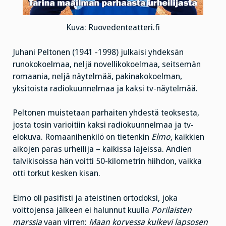
Kuva: Ruovedenteatteri.fi
Juhani Peltonen (1941 -1998) julkaisi yhdeksän
runokokoelmaa, neljä novellikokoelmaa, seitsemän
romaania, neljä näytelmää, pakinakokoelman,
yksitoista radiokuunnelmaa ja kaksi tv-näytelmää.
Peltonen muistetaan parhaiten yhdestä teoksesta,
josta tosin varioitiin kaksi radiokuunnelmaa ja tv-
elokuva. Romaanihenkilö on tietenkin
Elmo
, kaikkien
aikojen paras urheilija – kaikissa lajeissa. Andien
talvikisoissa hän voitti 50-kilometrin hiihdon, vaikka
otti torkut kesken kisan.
Elmo oli pasifisti ja ateistinen ortodoksi, joka
voittojensa jälkeen ei halunnut kuulla
Porilaisten
marssia
vaan virren:
Maan korvessa kulkevi lapsosen