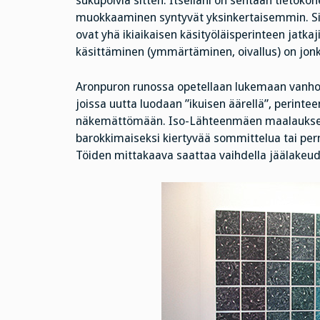
sukupolvia sitten. Itselläni on sentään tietokon
muokkaaminen syntyvät yksinkertaisemmin. Siitä 
ovat yhä ikiaikaisen käsityöläisperinteen jatk
käsittäminen (ymmärtäminen, oivallus) on jonki
Aronpuron runossa opetellaan lukemaan vanhoja 
joissa uutta luodaan ”ikuisen äärellä”, perint
näkemättömään. Iso-Lähteenmäen maalaukselli
barokkimaiseksi kiertyvää sommittelua tai perm
Töiden mittakaava saattaa vaihdella jäälakeude