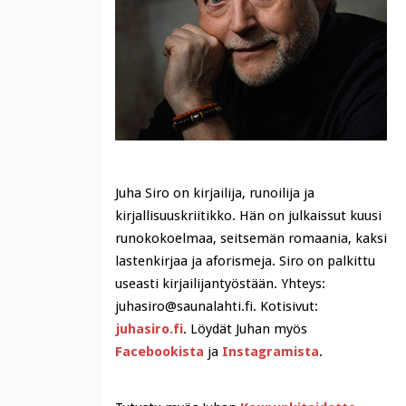
Juha Siro on kirjailija, runoilija ja
kirjallisuuskriitikko. Hän on julkaissut kuusi
runokokoelmaa, seitsemän romaania, kaksi
lastenkirjaa ja aforismeja. Siro on palkittu
useasti kirjailijantyöstään. Yhteys:
juhasiro@saunalahti.fi. Kotisivut:
juhasiro.fi
. Löydät Juhan myös
Facebookista
ja
Instagramista
.