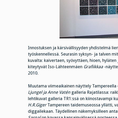
Innostuksen ja kärsivällisyyden yhdistelmä lien
työskennellessä. Seurasin syksyn- ja talven mi
kuvalta: kaivertaen, syövyttäen, hioen, hyläten
kiteytyvät Iso-Lähteenmäen
Grafiikkaa
-näytte
2010.
Muutama viimeaikainen näyttely Tampereella 
Ljungel ja Anne Vatén
galleria Rajatilassa: rai
lehtikuvat galleria TR1:ssä on kiinostavampi k
H.R.Giger
Tampereen taidemuseossa yllätti, vaik
diggailekaan. Täydellinen näkemyksilleen ant
Sasnal
on kovassa kansainvälisessä nosteessa, n