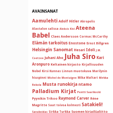
AVAINSANAT
Aamulehti
Adolf Hitler
Akropolis
Ateena
Alastalon salissa
Aleksis Kivi
Babel
Claes Andersson
Cormac McCarthy
Elämän tarkoitus
Enostone
Ernst Billgren
Helsingin Sanomat
Idoli
Hesari
J.M.
Juha Siro
Kari
Juhani Aho
Coetzee
Aronpuro
Keltainen kirjasto
Kirjallisuuden
Nobel
Kirsi Kunnas
Linnun muotokuva
Marilynin
hiuspinni
Mika Waltari
Michel de Montaigne
Mirkka
Musta runokirja
ntamo
Rekola
Palladium Kirjat
Pentti Saarikoski
Raymond Carver
Pyynikin Trikoo
Réne
Satakieli!
Magritte
Saat toivoa kolmesti
Suomen kirjailijaliitto
Sirkka Turkka
Savukeidas