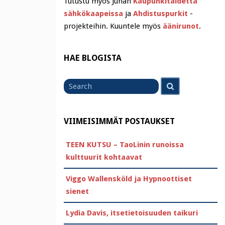
Tutustu myös Juhan
Kaupunkitaidetta
sähkökaapeissa
ja
Ahdistuspurkit
-
projekteihin. Kuuntele myös
äänirunot
.
HAE BLOGISTA
Search
Search
for
VIIMEISIMMÄT POSTAUKSET
TEEN KUTSU – TaoLinin runoissa
kulttuurit kohtaavat
Viggo Wallensköld ja Hypnoottiset
sienet
Lydia Davis, itsetietoisuuden taikuri