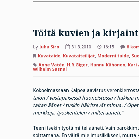
Töitä kuvien ja kirjain
by
Juha Siro
31.3.2010
16:15
8 ko
Kuvataide
,
Kuvataiteilijat
,
Moderni taide
,
Suo
Anne Vatén
,
H.R.Giger
,
Hannu Kähönen
,
Kari
Wilhelm Sasnal
Kokoelmassaan Kalpea aavistus verenkierrosta 
talon / vastapäisessä huoneistossa / hakkaa mi
taltan äänet / tuskin häiritsevät minua. / Opet
merkkejä, työskentelen / miltei ääneti.”
Teen itsekin työtä miltei ääneti. Vain barokkimu
soittamana. En väitä mielimusiikikseni, mutta 