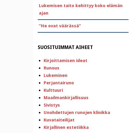
Lukemisen taito kehittyy koko elämän
ajan
”He ovat väärässä”
SUOSITUIMMAT AIHEET
Kirjoittamisen ideat
Runous
Lukeminen
Perjantairuno
Kulttuuri
Maailmankirjallisuus
Sivistys
Unohdettujen runojen klinikka
Kuvataiteilijat
Kirjallinen estetiikka