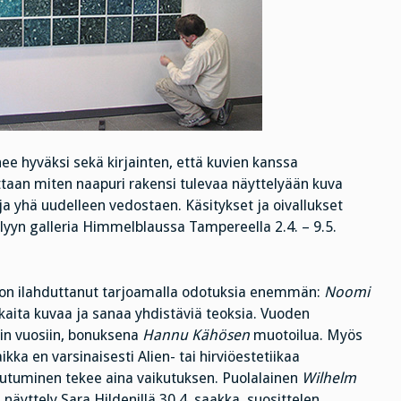
ee hyväksi sekä kirjainten, että kuvien kanssa
ttaan miten naapuri rakensi tulevaa näyttelyään kuva
 ja yhä uudelleen vedostaen. Käsitykset ja oivallukset
lyyn galleria Himmelblaussa Tampereella 2.4. – 9.5.
on ilahduttanut tarjoamalla odotuksia enemmän:
Noomi
kkaita kuvaa ja sanaa yhdistäviä teoksia. Vuoden
uin vuosiin, bonuksena
Hannu Kähösen
muotoilua. Myös
ka en varsinaisesti Alien- tai hirviöestetiikaa
autuminen tekee aina vaikutuksen. Puolalainen
Wilhelm
äyttely Sara Hildenillä 30.4. saakka, suosittelen.