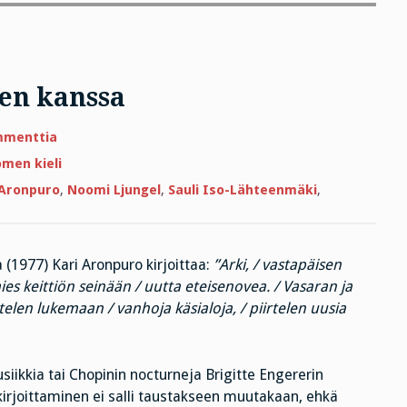
ten kanssa
artikkeliin
mmenttia
Töitä
kuvien
men kieli
ja
kirjainten
 Aronpuro
,
Noomi Ljungel
,
Sauli Iso-Lähteenmäki
,
kanssa
(1977) Kari Aronpuro kirjoittaa:
”Arki, / vastapäisen
es keittiön seinään / uutta eteisenovea. / Vasaran ja
telen lukemaan / vanhoja käsialoja, / piirtelen uusia
siikkia tai Chopinin nocturneja Brigitte Engererin
kirjoittaminen ei salli taustakseen muutakaan, ehkä