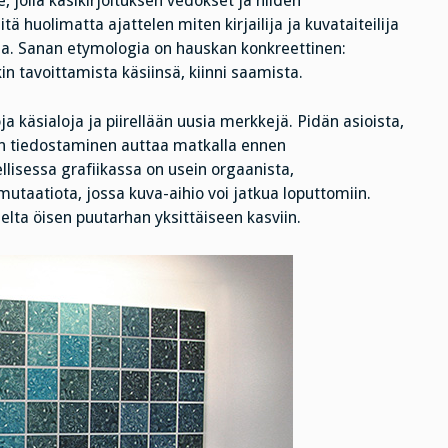
e, jolla käsikirjoituksen vedokset ja niiden
huolimatta ajattelen miten kirjailija ja kuvataiteilija
ajia. Sanan etymologia on hauskan konkreettinen:
n tavoittamista käsiinsä, kiinni saamista.
käsialoja ja piirellään uusia merkkejä. Pidän asioista,
een tiedostaminen auttaa matkalla ennen
sessa grafiikassa on usein orgaanista,
utaatiota, jossa kuva-aihio voi jatkua loputtomiin.
lta öisen puutarhan yksittäiseen kasviin.