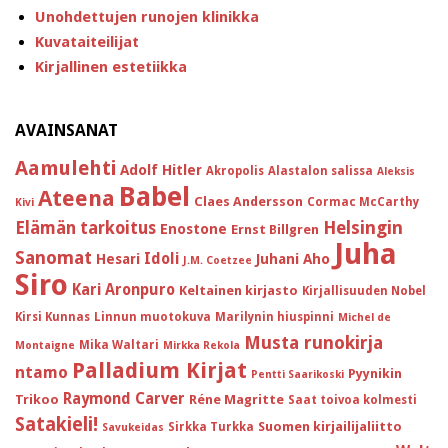
Unohdettujen runojen klinikka
Kuvataiteilijat
Kirjallinen estetiikka
AVAINSANAT
Aamulehti
Adolf Hitler
Akropolis
Alastalon salissa
Aleksis
Babel
Ateena
Claes Andersson
Cormac McCarthy
Kivi
Helsingin
Elämän tarkoitus
Enostone
Ernst Billgren
Juha
Sanomat
Idoli
Hesari
Juhani Aho
J.M. Coetzee
Siro
Kari Aronpuro
Keltainen kirjasto
Kirjallisuuden Nobel
Kirsi Kunnas
Linnun muotokuva
Marilynin hiuspinni
Michel de
Musta runokirja
Mika Waltari
Montaigne
Mirkka Rekola
Palladium Kirjat
ntamo
Pyynikin
Pentti Saarikoski
Raymond Carver
Trikoo
Réne Magritte
Saat toivoa kolmesti
Satakieli!
Suomen kirjailijaliitto
Sirkka Turkka
Savukeidas