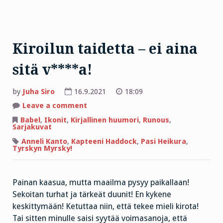
Kiroilun taidetta – ei aina
sitä v****a!
by
Juha Siro
16.9.2021
18:09
on
Leave a comment
Kiroilun
taidetta
Babel
,
Ikonit
,
Kirjallinen huumori
,
Runous
,
–
Sarjakuvat
ei
aina
Anneli Kanto
,
Kapteeni Haddock
,
Pasi Heikura
,
sitä
Tyrskyn Myrsky!
v****a!
Painan kaasua, mutta maailma pysyy paikallaan!
Sekoitan turhat ja tärkeät duunit! En kykene
keskittymään! Ketuttaa niin, että tekee mieli kirota!
Tai sitten minulle saisi syytää voimasanoja, että