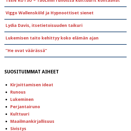
TEEN KUTSU – TaoLinin runoissa kulttuurit kohtaavat
Viggo Wallensköld ja Hypnoottiset sienet
Lydia Davis, itsetietoisuuden taikuri
Lukemisen taito kehittyy koko elämän ajan
”He ovat väärässä”
SUOSITUIMMAT AIHEET
Kirjoittamisen ideat
Runous
Lukeminen
Perjantairuno
Kulttuuri
Maailmankirjallisuus
Sivistys