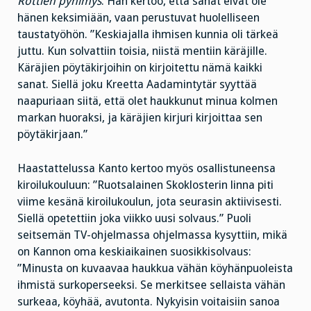
Rottien pyhimys
. Hän kertoo, että sanat eivät ole
hänen keksimiään, vaan perustuvat huolelliseen
taustatyöhön. ”Keskiajalla ihmisen kunnia oli tärkeä
juttu. Kun solvattiin toisia, niistä mentiin käräjille.
Käräjien pöytäkirjoihin on kirjoitettu nämä kaikki
sanat. Siellä joku Kreetta Aadamintytär syyttää
naapuriaan siitä, että olet haukkunut minua kolmen
markan huoraksi, ja käräjien kirjuri kirjoittaa sen
pöytäkirjaan.”
Haastattelussa Kanto kertoo myös osallistuneensa
kiroilukouluun: ”Ruotsalainen Skoklosterin linna piti
viime kesänä kiroilukoulun, jota seurasin aktiivisesti.
Siellä opetettiin joka viikko uusi solvaus.” Puoli
seitsemän TV-ohjelmassa ohjelmassa kysyttiin, mikä
on Kannon oma keskiaikainen suosikkisolvaus:
”Minusta on kuvaavaa haukkua vähän köyhänpuoleista
ihmistä surkoperseeksi. Se merkitsee sellaista vähän
surkeaa, köyhää, avutonta. Nykyisin voitaisiin sanoa