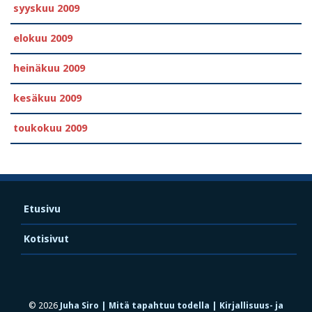
syyskuu 2009
elokuu 2009
heinäkuu 2009
kesäkuu 2009
toukokuu 2009
Etusivu
Kotisivut
© 2026
Juha Siro | Mitä tapahtuu todella | Kirjallisuus- ja