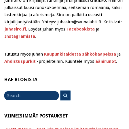
Juha Siro on kirjailija, runoilija ja kirjallisuuskriitikko. Hän on
julkaissut kuusi runokokoelmaa, seitsemän romaania, kaksi
lastenkirjaa ja aforismeja. Siro on palkittu useasti
kirjailijantyöstään. Yhteys: juhasiro@saunalahti.fi. Kotisivut:
juhasiro.fi
. Löydät Juhan myös
Facebookista
ja
Instagramista
.
Tutustu myös Juhan
Kaupunkitaidetta sähkökaapeissa
ja
Ahdistuspurkit
-projekteihin. Kuuntele myös
äänirunot
.
HAE BLOGISTA
Search
Search
for
VIIMEISIMMÄT POSTAUKSET