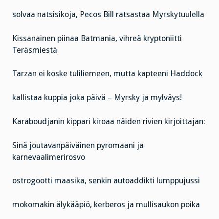
solvaa natsisikoja, Pecos Bill ratsastaa Myrskytuulella
Kissanainen piinaa Batmania, vihreä kryptoniitti
Teräsmiestä
Tarzan ei koske tuliliemeen, mutta kapteeni Haddock
kallistaa kuppia joka päivä – Myrsky ja mylväys!
Karaboudjanin kippari kiroaa näiden rivien kirjoittajan:
Sinä joutavanpäiväinen pyromaani ja
karnevaalimerirosvo
ostrogootti maasika, senkin autoaddikti lumppujussi
mokomakin älykääpiö, kerberos ja mullisaukon poika