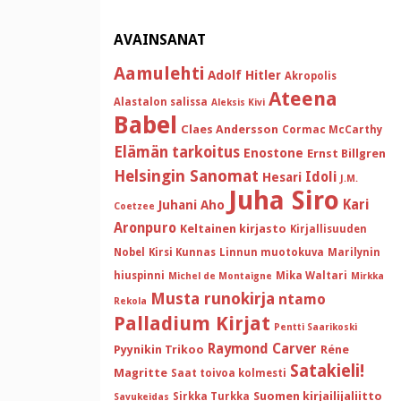
AVAINSANAT
Aamulehti
Adolf Hitler
Akropolis
Ateena
Alastalon salissa
Aleksis Kivi
Babel
Claes Andersson
Cormac McCarthy
Elämän tarkoitus
Enostone
Ernst Billgren
Helsingin Sanomat
Idoli
Hesari
J.M.
Juha Siro
Kari
Juhani Aho
Coetzee
Aronpuro
Keltainen kirjasto
Kirjallisuuden
Nobel
Kirsi Kunnas
Linnun muotokuva
Marilynin
hiuspinni
Mika Waltari
Michel de Montaigne
Mirkka
Musta runokirja
ntamo
Rekola
Palladium Kirjat
Pentti Saarikoski
Raymond Carver
Pyynikin Trikoo
Réne
Satakieli!
Magritte
Saat toivoa kolmesti
Suomen kirjailijaliitto
Sirkka Turkka
Savukeidas