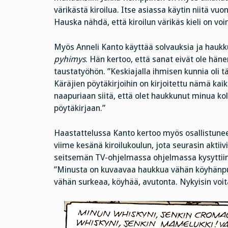
värikästä kiroilua. Itse asiassa käytin niitä 
Hauska nähdä, että kiroilun värikäs kieli on vo
Myös Anneli Kanto käyttää solvauksia ja ha
pyhimys
. Hän kertoo, että sanat eivät ole hän
taustatyöhön. ”Keskiajalla ihmisen kunnia oli tär
Käräjien pöytäkirjoihin on kirjoitettu nämä kai
naapuriaan siitä, että olet haukkunut minua kol
pöytäkirjaan.”
Haastattelussa Kanto kertoo myös osallistuneen
viime kesänä kiroilukoulun, jota seurasin aktiivis
seitsemän TV-ohjelmassa ohjelmassa kysyttiin
”Minusta on kuvaavaa haukkua vähän köyhänpuo
vähän surkeaa, köyhää, avutonta. Nykyisin voita