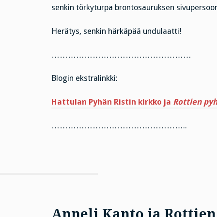
senkin törkyturpa brontosauruksen sivupersoo
Herätys, senkin härkäpää undulaatti!
……………………………………………
Blogin ekstralinkki:
Hattulan Pyhän Ristin kirkko ja
Rottien py
…………………………………………..
Anneli Kanto ja Rottie