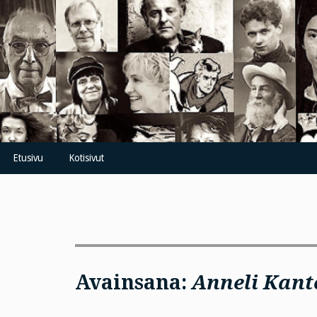
Skip
to
content
Etusivu
Kotisivut
Avainsana:
Anneli Kant