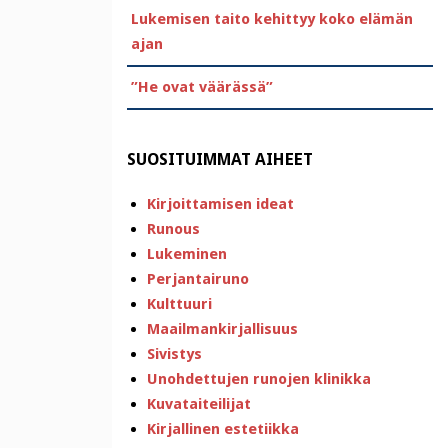
Lukemisen taito kehittyy koko elämän
ajan
”He ovat väärässä”
SUOSITUIMMAT AIHEET
Kirjoittamisen ideat
Runous
Lukeminen
Perjantairuno
Kulttuuri
Maailmankirjallisuus
Sivistys
Unohdettujen runojen klinikka
Kuvataiteilijat
Kirjallinen estetiikka