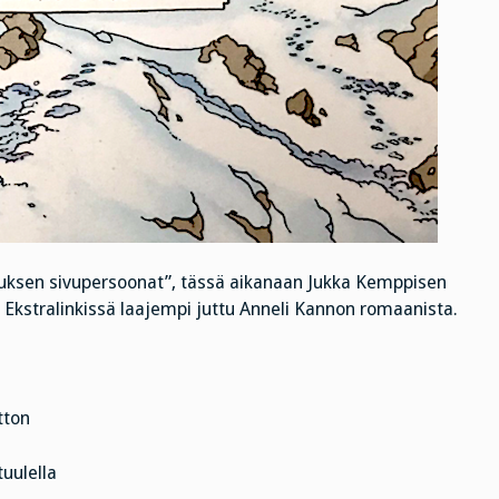
ruksen sivupersoonat”, tässä aikanaan Jukka Kemppisen
. Ekstralinkissä laajempi juttu Anneli Kannon romaanista.
tton
tuulella