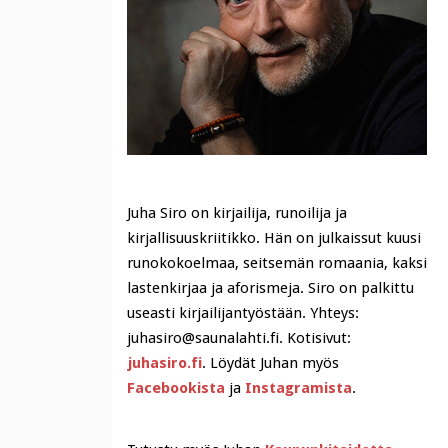
Juha Siro on kirjailija, runoilija ja
kirjallisuuskriitikko. Hän on julkaissut kuusi
runokokoelmaa, seitsemän romaania, kaksi
lastenkirjaa ja aforismeja. Siro on palkittu
useasti kirjailijantyöstään. Yhteys:
juhasiro@saunalahti.fi. Kotisivut:
juhasiro.fi
. Löydät Juhan myös
Facebookista
ja
Instagramista
.