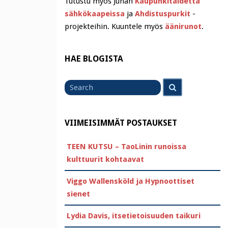
Tutustu myös Juhan
Kaupunkitaidetta
sähkökaapeissa
ja
Ahdistuspurkit
-
projekteihin. Kuuntele myös
äänirunot
.
HAE BLOGISTA
Search
Search
for
VIIMEISIMMÄT POSTAUKSET
TEEN KUTSU – TaoLinin runoissa
kulttuurit kohtaavat
Viggo Wallensköld ja Hypnoottiset
sienet
Lydia Davis, itsetietoisuuden taikuri