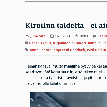
Kiroilun taidetta – ei ai
by
Juha Siro
16.9.2021
18:09
Leav
Babel
,
Ikonit
,
Kirjallinen huumori
,
Runous
,
Sa
Anneli Kanto
,
Kapteeni Haddock
,
Pasi Heikur
Painan kaasua, mutta maailma pysyy paikallaan
keskittymään! Ketuttaa niin, että tekee mieli ki
osaisin irrota typeristä tavoistani ja pitää br
päivä merellä kalahommissa.