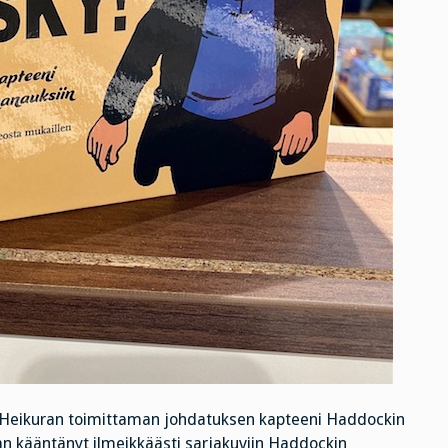
i Heikuran toimittaman johdatuksen kapteeni Haddockin
 kääntänyt ilmeikkäästi sarjakuviin Haddockin