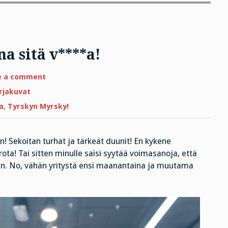
na sitä v****a!
on
e a comment
Kiroilun
taidetta
rjakuvat
–
ei
a
,
Tyrskyn Myrsky!
aina
sitä
v****a!
! Sekoitan turhat ja tärkeät duunit! En kykene
rota! Tai sitten minulle saisi syytää voimasanoja, että
eikin. No, vähän yritystä ensi maanantaina ja muutama