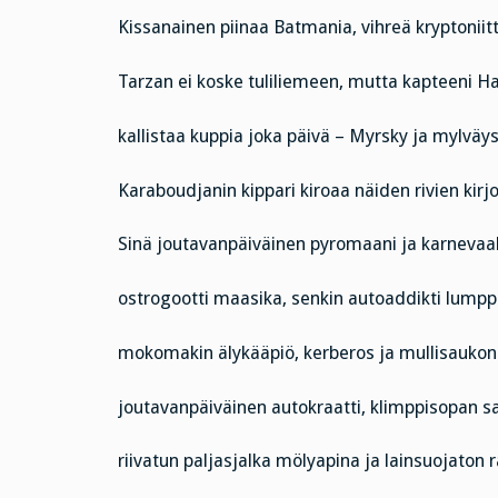
Kissanainen piinaa Batmania, vihreä kryptoniit
Tarzan ei koske tuliliemeen, mutta kapteeni 
kallistaa kuppia joka päivä – Myrsky ja mylväys
Karaboudjanin kippari kiroaa näiden rivien kirjo
Sinä joutavanpäiväinen pyromaani ja karnevaa
ostrogootti maasika, senkin autoaddikti lumpp
mokomakin älykääpiö, kerberos ja mullisaukon
joutavanpäiväinen autokraatti, klimppisopan 
riivatun paljasjalka mölyapina ja lainsuojaton