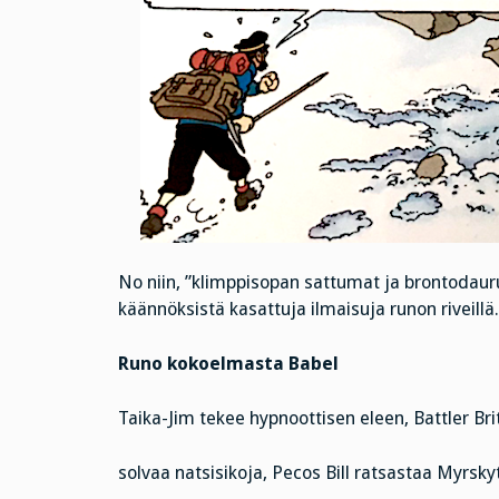
No niin, ”klimppisopan sattumat ja brontodau
käännöksistä kasattuja ilmaisuja runon riveillä
Runo kokoelmasta Babel
Taika-Jim tekee hypnoottisen eleen, Battler Bri
solvaa natsisikoja, Pecos Bill ratsastaa Myrsky