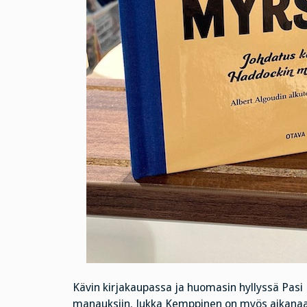
Kävin kirjakaupassa ja huomasin hyllyssä Pas
manauksiin. Jukka Kemppinen on myös aikanaan