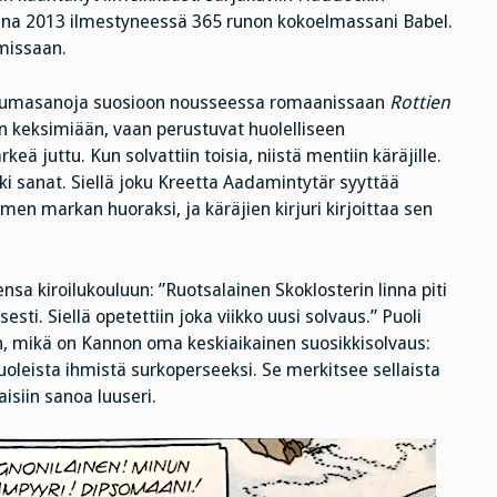
vuonna 2013 ilmestyneessä 365 runon kokoelmassani Babel.
imissaan.
ukkumasanoja suosioon nousseessa romaanissaan
Rottien
en keksimiään, vaan perustuvat huolelliseen
keä juttu. Kun solvattiin toisia, niistä mentiin käräjille.
kki sanat. Siellä joku Kreetta Aadamintytär syyttää
men markan huoraksi, ja käräjien kirjuri kirjoittaa sen
sa kiroilukouluun: ”Ruotsalainen Skoklosterin linna piti
esti. Siellä opetettiin joka viikko uusi solvaus.” Puoli
, mikä on Kannon oma keskiaikainen suosikkisolvaus:
leista ihmistä surkoperseeksi. Se merkitsee sellaista
isiin sanoa luuseri.