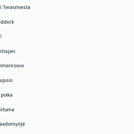
ti Teräsmiestä
Haddock
!
ittajan:
limerirosvo
ujussi
 poika
sattuma
 raadonsyöjä