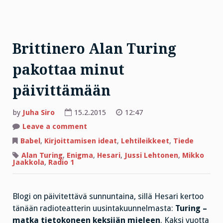
Brittinero Alan Turing
pakottaa minut
päivittämään
by
Juha Siro
15.2.2015
12:47
on
Leave a comment
Brittinero
Alan
Babel
,
Kirjoittamisen ideat
,
Lehtileikkeet
,
Tiede
Turing
pakottaa
Alan Turing
,
Enigma
,
Hesari
,
Jussi Lehtonen
,
Mikko
minut
Jaakkola
,
Radio 1
päivittämään
Blogi on päivitettävä sunnuntaina, sillä Hesari kertoo
tänään radioteatterin uusintakuunnelmasta:
Turing –
matka tietokoneen keksijän mieleen
. Kaksi vuotta