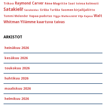
Raymond Carver
Trikoo
Réne Magritte
Saat toivoa kolmesti
Satakieli!
Suomen kirjailijaliitto
Sirkka Turkka
Savukeidas
Walt
Vapaa pudotus
Tommi Melender
Viggo Wallensköld
Viljo Kajava
Whitman
Yllämme kaartuva taivas
ARKISTOT
heinäkuu 2026
kesäkuu 2026
toukokuu 2026
huhtikuu 2026
maaliskuu 2026
helmikuu 2026