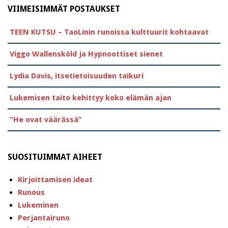
VIIMEISIMMÄT POSTAUKSET
TEEN KUTSU – TaoLinin runoissa kulttuurit kohtaavat
Viggo Wallensköld ja Hypnoottiset sienet
Lydia Davis, itsetietoisuuden taikuri
Lukemisen taito kehittyy koko elämän ajan
”He ovat väärässä”
SUOSITUIMMAT AIHEET
Kirjoittamisen ideat
Runous
Lukeminen
Perjantairuno