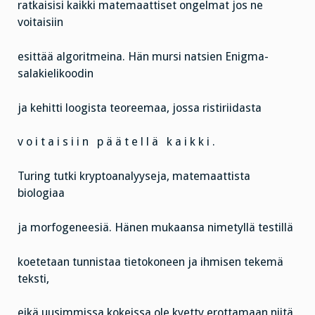
ratkaisisi kaikki matemaattiset ongelmat jos ne
voitaisiin
esittää algoritmeina. Hän mursi natsien Enigma-
salakielikoodin
ja kehitti loogista teoreemaa, jossa ristiriidasta
v o i t a i s i i n p ä ä t e l l ä k a i k k i .
Turing tutki kryptoanalyyseja, matemaattista
biologiaa
ja morfogeneesiä. Hänen mukaansa nimetyllä testillä
koetetaan tunnistaa tietokoneen ja ihmisen tekemä
teksti,
eikä uusimmissa kokeissa ole kyetty erottamaan niitä