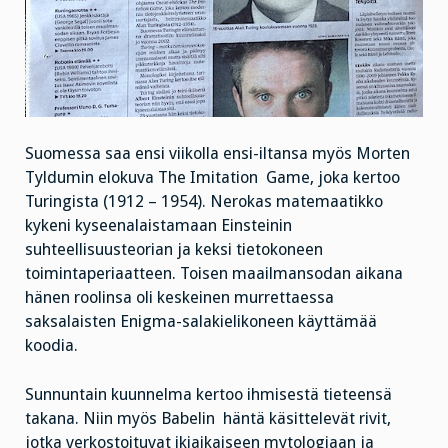
Suomessa saa ensi viikolla ensi-iltansa myös Morten
Tyldumin elokuva The Imitation Game, joka kertoo
Turingista (1912 – 1954). Nerokas matemaatikko
kykeni kyseenalaistamaan Einsteinin
suhteellisuusteorian ja keksi tietokoneen
toimintaperiaatteen. Toisen maailmansodan aikana
hänen roolinsa oli keskeinen murrettaessa
saksalaisten Enigma-salakielikoneen käyttämää
koodia.
Sunnuntain kuunnelma kertoo ihmisestä tieteensä
takana. Niin myös Babelin häntä käsittelevät rivit,
jotka verkostoituvat ikiaikaiseen mytologiaan ja