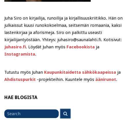
Juha Siro on kirjailija, runoilija ja kirjallisuuskriitikko. Hän on
julkaissut kuusi runokokoelmaa, seitsemän romaania, kaksi
lastenkirjaa ja aforismeja. Siro on palkittu useasti
kirjailijantyöstään. Yhteys: juhasiro@saunalahti.fi. Kotisivut:
juhasiro.fi
. Löydät Juhan myös
Facebookista
ja
Instagramista
.
Tutustu myös Juhan
Kaupunkitaidetta sähkökaapeissa
ja
Ahdistuspurkit
-projekteihin. Kuuntele myös
äänirunot
.
HAE BLOGISTA
Search
Search
for