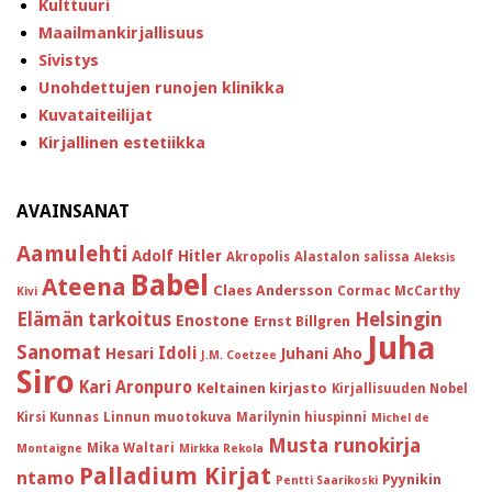
Kulttuuri
Maailmankirjallisuus
Sivistys
Unohdettujen runojen klinikka
Kuvataiteilijat
Kirjallinen estetiikka
AVAINSANAT
Aamulehti
Adolf Hitler
Akropolis
Alastalon salissa
Aleksis
Babel
Ateena
Claes Andersson
Cormac McCarthy
Kivi
Helsingin
Elämän tarkoitus
Enostone
Ernst Billgren
Juha
Sanomat
Idoli
Hesari
Juhani Aho
J.M. Coetzee
Siro
Kari Aronpuro
Keltainen kirjasto
Kirjallisuuden Nobel
Kirsi Kunnas
Linnun muotokuva
Marilynin hiuspinni
Michel de
Musta runokirja
Mika Waltari
Montaigne
Mirkka Rekola
Palladium Kirjat
ntamo
Pyynikin
Pentti Saarikoski