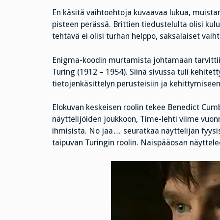
En käsitä vaihtoehtoja kuvaavaa lukua, muistan
pisteen perässä. Brittien tiedustelulta olisi ku
tehtävä ei olisi turhan helppo, saksalaiset vaih
Enigma-koodin murtamista johtamaan tarvittiin
Turing (1912 – 1954). Siinä sivussa tuli kehitet
tietojenkäsittelyn perusteisiin ja kehittymiseen
Elokuvan keskeisen roolin tekee Benedict Cum
näyttelijöiden joukkoon, Time-lehti viime vuo
ihmisistä. No jaa… seuratkaa näyttelijän fyysi
taipuvan Turingin roolin. Naispääosan näyttele