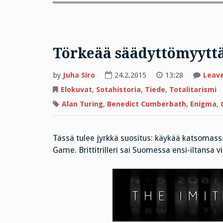
Törkeää säädyttömyytt
by
Juha Siro
24.2.2015
13:28
Leav
Elokuvat
,
Sotahistoria
,
Tiede
,
Totalitarismi
Alan Turing
,
Benedict Cumberbath
,
Enigma
,
Tässä tulee jyrkkä suositus: käykää katsomas
Game. Brittitrilleri sai Suomessa ensi-iltansa v