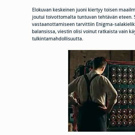
Elokuvan keskeinen juoni kiertyy toisen maailm
joutui toivottomalta tuntuvan tehtävän eteen. 
vastaanottamiseen tarvittiin Enigma-salakieliko
balansissa, viestin olisi voinut ratkaista vain
tulkintamahdollisuutta.