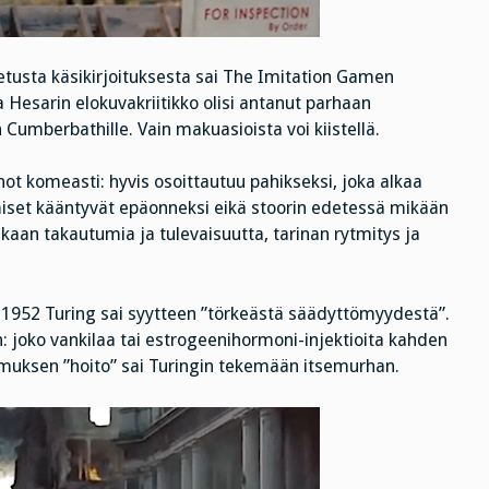
etusta käsikirjoituksesta sai The Imitation Gamen
esarin elokuvakriitikko olisi antanut parhaan
mberbathille. Vain makuasioista voi kiistellä.
not komeasti: hyvis osoittautuu pahikseksi, joka alkaa
umiset kääntyvät epäonneksi eikä stoorin edetessä mikään
ukaan takautumia ja tulevaisuutta, tarinan rytmitys ja
 1952 Turing sai syytteen ”törkeästä säädyttömyydestä”.
 joko vankilaa tai estrogeenihormoni-injektioita kahden
pumuksen ”hoito” sai Turingin tekemään itsemurhan.