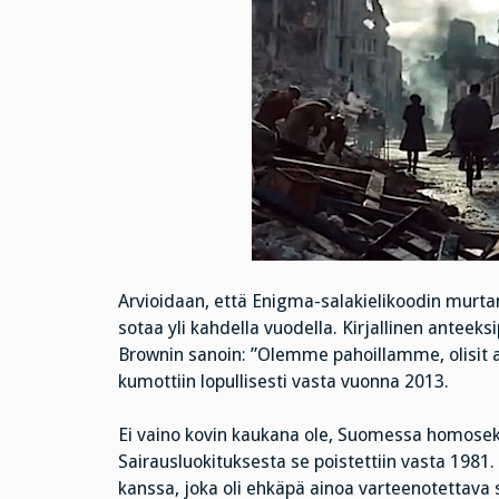
Arvioidaan, että Enigma-salakielikoodin murta
sotaa yli kahdella vuodella. Kirjallinen anteek
Brownin sanoin: ”Olemme pahoillamme, olisit 
kumottiin lopullisesti vasta vuonna 2013.
Ei vaino kovin kaukana ole, Suomessa homoseks
Sairausluokituksesta se poistettiin vasta 1981
kanssa, joka oli ehkäpä ainoa varteenotettava