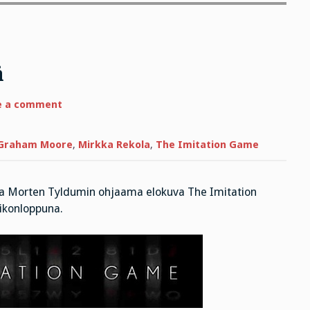
ä
on
e a comment
Törkeää
säädyttömyyttä
Graham Moore
,
Mirkka Rekola
,
The Imitation Game
sa Morten Tyldumin ohjaama elokuva The Imitation
iikonloppuna.