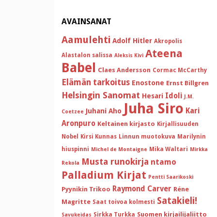
AVAINSANAT
Aamulehti
Adolf Hitler
Akropolis
Ateena
Alastalon salissa
Aleksis Kivi
Babel
Claes Andersson
Cormac McCarthy
Elämän tarkoitus
Enostone
Ernst Billgren
Helsingin Sanomat
Idoli
Hesari
J.M.
Juha Siro
Kari
Juhani Aho
Coetzee
Aronpuro
Keltainen kirjasto
Kirjallisuuden
Nobel
Kirsi Kunnas
Linnun muotokuva
Marilynin
hiuspinni
Mika Waltari
Michel de Montaigne
Mirkka
Musta runokirja
ntamo
Rekola
Palladium Kirjat
Pentti Saarikoski
Raymond Carver
Pyynikin Trikoo
Réne
Satakieli!
Magritte
Saat toivoa kolmesti
Suomen kirjailijaliitto
Sirkka Turkka
Savukeidas