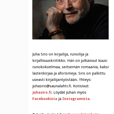
Juha Siro on kirjailija, runoilija ja
kirjallisuuskriitikko. Hän on julkaissut kuusi
runokokoelmaa, seitsemän romaania, kaksi
lastenkirjaa ja aforismeja. Siro on palkittu
useasti kirjailijantyöstään. Yhteys:
juhasiro@saunalahti.fi. Kotisivut:
juhasiro.fi
. Löydät Juhan myös
Facebookista
ja
Instagramista
.