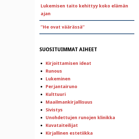
Lukemisen taito kehittyy koko elämän
ajan
”He ovat väärässä”
SUOSITUIMMAT AIHEET
Kirjoittamisen ideat
Runous
Lukeminen
Perjantairuno
Kulttuuri
Maailmankirjallisuus
Sivistys
Unohdettujen runojen klinikka
Kuvataiteilijat
Kirjallinen estetiikka