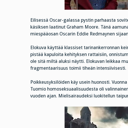
Eilisessä Oscar-galassa pystin parhaasta sovit
käsiksen laatinut Graham Moore. Tänä aamuna H
miespääosan Oscarin Eddie Redmaynen sijaan Cu
Elokuva käyttää klassiset tarinankerronnan kei
pistää kapuloita kehityksen rattaisiin, onnist
ole sitä miltä aluksi näytti. Elokuvan leikkaa m
fragmentaarisuus toimii tiheän intensiivisesti.
Poikkeusyksilöiden käy usein huonosti. Vuonna
Tuomio homoseksuaalisuudesta oli valinnainen:
vuoden ajan. Mielisairaudeksi luokitellun tai