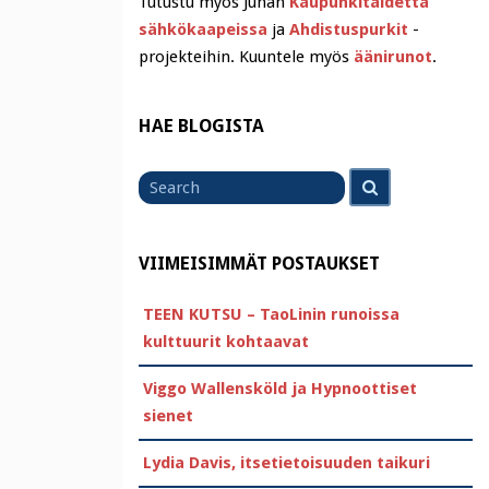
Tutustu myös Juhan
Kaupunkitaidetta
sähkökaapeissa
ja
Ahdistuspurkit
-
projekteihin. Kuuntele myös
äänirunot
.
HAE BLOGISTA
Search
Search
for
VIIMEISIMMÄT POSTAUKSET
TEEN KUTSU – TaoLinin runoissa
kulttuurit kohtaavat
Viggo Wallensköld ja Hypnoottiset
sienet
Lydia Davis, itsetietoisuuden taikuri