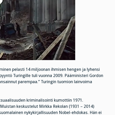
minen pelasti 14 miljoonan ihmisen hengen ja lyhensi
sipyyntö Turingille tuli vuonna 2009. Pääministeri Gordon
ansainnut parempaa.” Turingin tuomion lainvoima
uaalisuuden kriminalisointi kumottiin 1971.
. Muistan keskustelut Mirkka Rekolan (1931 – 2014)
 suomalainen nykykirjallisuuden Nobel-ehdokas. Hän ei