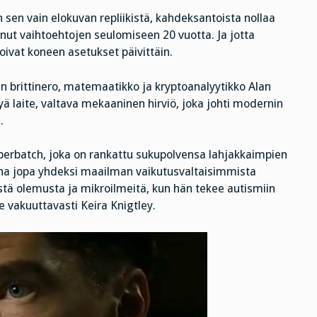
 sen vain elokuvan repliikistä, kahdeksantoista nollaa
lunut vaihtoehtojen seulomiseen 20 vuotta. Ja jotta
toivat koneen asetukset päivittäin.
 brittinero, matemaatikko ja kryptoanalyytikko Alan
tyä laite, valtava mekaaninen hirviö, joka johti modernin
.
berbatch, joka on rankattu sukupolvensa lahjakkaimpien
nna jopa yhdeksi maailman vaikutusvaltaisimmista
stä olemusta ja mikroilmeitä, kun hän tekee autismiin
e vakuuttavasti Keira Knigtley.