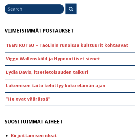
Search
Search
for
VIIMEISIMMÄT POSTAUKSET
TEEN KUTSU – TaoLinin runoissa kulttuurit kohtaavat
Viggo Wallensköld ja Hypnoottiset sienet
Lydia Davis, itsetietoisuuden taikuri
Lukemisen taito kehittyy koko elämän ajan
”He ovat väärässä”
SUOSITUIMMAT AIHEET
Kirjoittamisen ideat