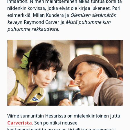
inflaation. Nimen mainitseminen alkaa tuntua kornilta
niidenkin korvissa, jotka eivät ole kirjaa lukeneet. Pari
esimerkkiä: Milan Kundera ja
Olemisen sietämätön
keveys
. Raymond Carver ja
Mistä puhumme kun
puhumme rakkaudesta
.
Viime sunnuntain Hesarissa on mielenkiintoinen juttu
Carverista
. Sen pointiksi nousee
kustannustoimittajan osuus kirjailijan tuotannossa: