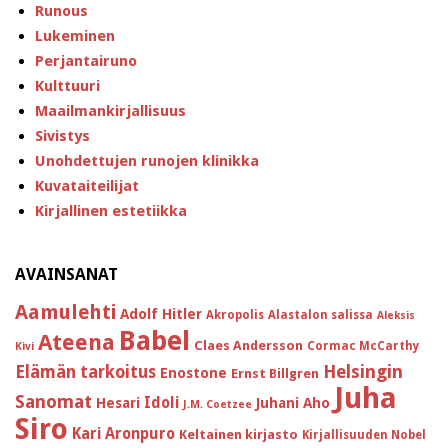
Runous
Lukeminen
Perjantairuno
Kulttuuri
Maailmankirjallisuus
Sivistys
Unohdettujen runojen klinikka
Kuvataiteilijat
Kirjallinen estetiikka
AVAINSANAT
Aamulehti
Adolf Hitler
Akropolis
Alastalon salissa
Aleksis
Babel
Ateena
Claes Andersson
Cormac McCarthy
Kivi
Helsingin
Elämän tarkoitus
Enostone
Ernst Billgren
Juha
Sanomat
Idoli
Hesari
Juhani Aho
J.M. Coetzee
Siro
Kari Aronpuro
Keltainen kirjasto
Kirjallisuuden Nobel