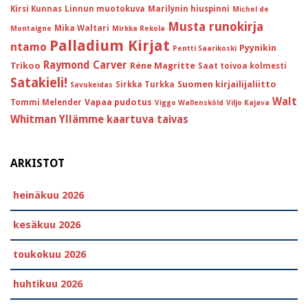
Kirsi Kunnas
Linnun muotokuva
Marilynin hiuspinni
Michel de
Musta runokirja
Mika Waltari
Montaigne
Mirkka Rekola
Palladium Kirjat
ntamo
Pyynikin
Pentti Saarikoski
Raymond Carver
Trikoo
Réne Magritte
Saat toivoa kolmesti
Satakieli!
Suomen kirjailijaliitto
Sirkka Turkka
Savukeidas
Walt
Vapaa pudotus
Tommi Melender
Viggo Wallensköld
Viljo Kajava
Whitman
Yllämme kaartuva taivas
ARKISTOT
heinäkuu 2026
kesäkuu 2026
toukokuu 2026
huhtikuu 2026