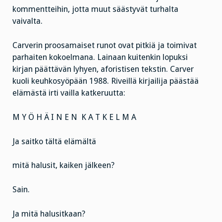
kommentteihin, jotta muut säästyvät turhalta
vaivalta.
Carverin proosamaiset runot ovat pitkiä ja toimivat
parhaiten kokoelmana. Lainaan kuitenkin lopuksi
kirjan päättävän lyhyen, aforistisen tekstin. Carver
kuoli keuhkosyöpään 1988. Riveillä kirjailija päästää
elämästä irti vailla katkeruutta:
M Y Ö H Ä I N E N K A T K E L M A
Ja saitko tältä elämältä
mitä halusit, kaiken jälkeen?
Sain.
Ja mitä halusitkaan?