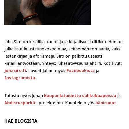
Juha Siro on kirjailija, runoilija ja kirjallisuuskriitikko. Hän on
julkaissut kuusi runokokoelmaa, seitsemän romaania, kaksi
lastenkirjaa ja aforismeja. Siro on palkittu useasti
kirjailijantyöstään. Yhteys: juhasiro@saunalahti.fi. Kotisivut:
juhasiro.fi
. Löydät Juhan myös
Facebookista
ja
Instagramista
.
Tutustu myös Juhan
Kaupunkitaidetta sähkökaapeissa
ja
Ahdistuspurkit
-projekteihin. Kuuntele myös
äänirunot
.
HAE BLOGISTA