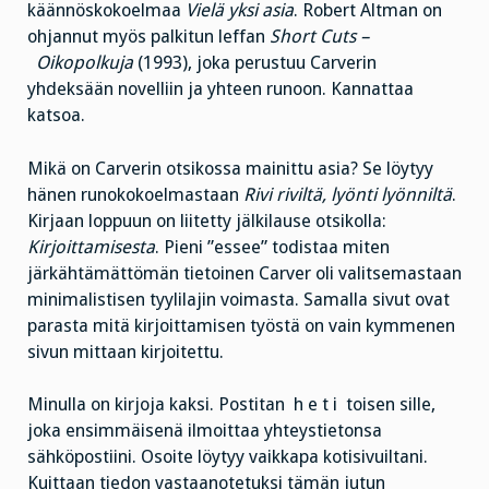
käännöskokoelmaa
Vielä yksi asia
. Robert Altman on
ohjannut myös palkitun leffan
Short Cuts –
Oikopolkuja
(1993), joka perustuu Carverin
yhdeksään novelliin ja yhteen runoon. Kannattaa
katsoa.
Mikä on Carverin otsikossa mainittu asia? Se löytyy
hänen runokokoelmastaan
Rivi riviltä, lyönti lyönniltä
.
Kirjaan loppuun on liitetty jälkilause otsikolla:
Kirjoittamisesta
. Pieni ”essee” todistaa miten
järkähtämättömän tietoinen Carver oli valitsemastaan
minimalistisen tyylilajin voimasta. Samalla sivut ovat
parasta mitä kirjoittamisen työstä on vain kymmenen
sivun mittaan kirjoitettu.
Minulla on kirjoja kaksi. Postitan h e t i toisen sille,
joka ensimmäisenä ilmoittaa yhteystietonsa
sähköpostiini. Osoite löytyy vaikkapa kotisivuiltani.
Kuittaan tiedon vastaanotetuksi tämän jutun