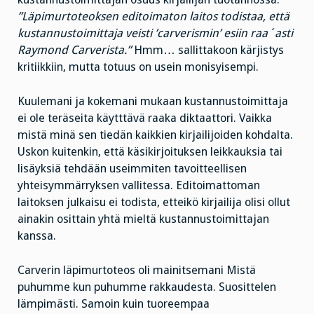
”Läpimurtoteoksen editoimaton laitos todistaa, että
kustannustoimittaja veisti ’carverismin’ esiin raa´asti
Raymond Carverista.”
Hmm… sallittakoon kärjistys
kritiikkiin, mutta totuus on usein monisyisempi.
Kuulemani ja kokemani mukaan kustannustoimittaja
ei ole teräseita käytttävä raaka diktaattori. Vaikka
mistä minä sen tiedän kaikkien kirjailijoiden kohdalta.
Uskon kuitenkin, että käsikirjoituksen leikkauksia tai
lisäyksiä tehdään useimmiten tavoitteellisen
yhteisymmärryksen vallitessa. Editoimattoman
laitoksen julkaisu ei todista, etteikö kirjailija olisi ollut
ainakin osittain yhtä mieltä kustannustoimittajan
kanssa.
Carverin läpimurtoteos oli mainitsemani Mistä
puhumme kun puhumme rakkaudesta. Suosittelen
lämpimästi. Samoin kuin tuoreempaa