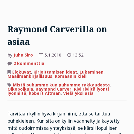
Raymond Carverilla on
asiaa
by
Juha Siro
5.1.2010
13:52
artikkeliin
2 kommenttia
Raymond
Carverilla
Elokuvat
,
Kirjoittamisen ideat
,
Lukeminen
,
on
Maailmankirjallisuus
,
Romaanin kieli
asiaa
Mistä puhumme kun puhumme rakkaudesta
,
Oikopolkuja
,
Raymond Carver
,
Rivi riviltä lyönti
lyönniltä
,
Robert Altman
,
Vielä yksi asia
Tarvitaan kyllin hyvä kirjan nimi, että se tarttuu
puhekieleen. Kun sitä on kyllin väännelty ja käytetty
mitä oudoimmissa yhteyksissä, se kärsii lopullisen