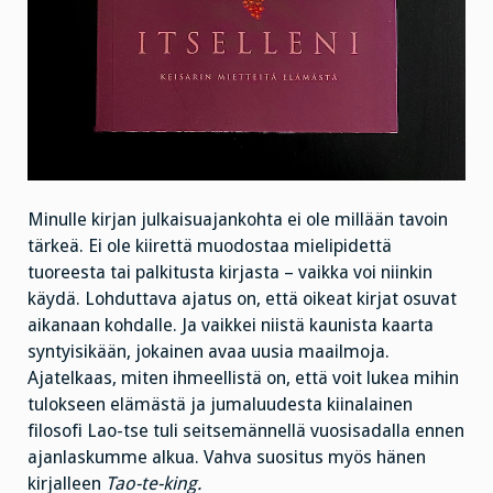
Minulle kirjan julkaisuajankohta ei ole millään tavoin
tärkeä. Ei ole kiirettä muodostaa mielipidettä
tuoreesta tai palkitusta kirjasta – vaikka voi niinkin
käydä. Lohduttava ajatus on, että oikeat kirjat osuvat
aikanaan kohdalle. Ja vaikkei niistä kaunista kaarta
syntyisikään, jokainen avaa uusia maailmoja.
Ajatelkaas, miten ihmeellistä on, että voit lukea mihin
tulokseen elämästä ja jumaluudesta kiinalainen
filosofi Lao-tse tuli seitsemännellä vuosisadalla ennen
ajanlaskumme alkua. Vahva suositus myös hänen
kirjalleen
Tao-te-king.