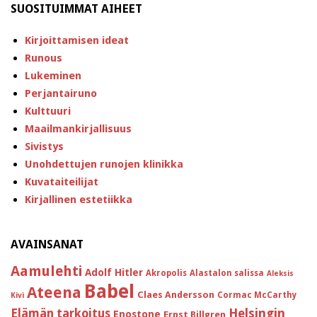
SUOSITUIMMAT AIHEET
Kirjoittamisen ideat
Runous
Lukeminen
Perjantairuno
Kulttuuri
Maailmankirjallisuus
Sivistys
Unohdettujen runojen klinikka
Kuvataiteilijat
Kirjallinen estetiikka
AVAINSANAT
Aamulehti
Adolf Hitler
Akropolis
Alastalon salissa
Aleksis
Babel
Ateena
Claes Andersson
Cormac McCarthy
Kivi
Helsingin
Elämän tarkoitus
Enostone
Ernst Billgren