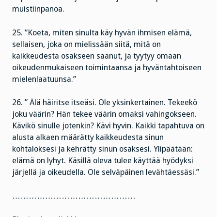
muistiinpanoa.
25. ”Koeta, miten sinulta käy hyvän ihmisen elämä,
sellaisen, joka on mielissään siitä, mitä on
kaikkeudesta osakseen saanut, ja tyytyy omaan
oikeudenmukaiseen toimintaansa ja hyväntahtoiseen
mielenlaatuunsa.”
26. ” Älä häiritse itseäsi. Ole yksinkertainen. Tekeekö
joku väärin? Hän tekee väärin omaksi vahingokseen.
Kävikö sinulle jotenkin? Kävi hyvin. Kaikki tapahtuva on
alusta alkaen määrätty kaikkeudesta sinun
kohtaloksesi ja kehrätty sinun osaksesi. Ylipäätään:
elämä on lyhyt. Käsillä oleva tulee käyttää hyödyksi
järjellä ja oikeudella. Ole selväpäinen levähtäessäsi.”
………………………………………