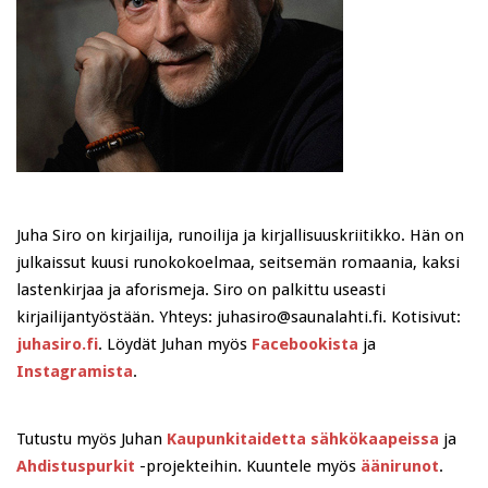
Juha Siro on kirjailija, runoilija ja kirjallisuuskriitikko. Hän on
julkaissut kuusi runokokoelmaa, seitsemän romaania, kaksi
lastenkirjaa ja aforismeja. Siro on palkittu useasti
kirjailijantyöstään. Yhteys: juhasiro@saunalahti.fi. Kotisivut:
juhasiro.fi
. Löydät Juhan myös
Facebookista
ja
Instagramista
.
Tutustu myös Juhan
Kaupunkitaidetta sähkökaapeissa
ja
Ahdistuspurkit
-projekteihin. Kuuntele myös
äänirunot
.