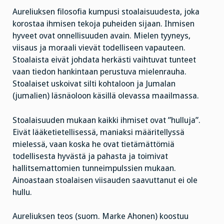
Aureliuksen filosofia kumpusi stoalaisuudesta, joka
korostaa ihmisen tekoja puheiden sijaan. Ihmisen
hyveet ovat onnellisuuden avain. Mielen tyyneys,
viisaus ja moraali vievät todelliseen vapauteen.
Stoalaista eivät johdata herkästi vaihtuvat tunteet
vaan tiedon hankintaan perustuva mielenrauha.
Stoalaiset uskoivat silti kohtaloon ja Jumalan
(jumalien) läsnäoloon käsillä olevassa maailmassa.
Stoalaisuuden mukaan kaikki ihmiset ovat ”hulluja”.
Eivät lääketietellisessä, maniaksi määritellyssä
mielessä, vaan koska he ovat tietämättömiä
todellisesta hyvästä ja pahasta ja toimivat
hallitsemattomien tunneimpulssien mukaan.
Ainoastaan stoalaisen viisauden saavuttanut ei ole
hullu.
Aureliuksen teos (suom. Marke Ahonen) koostuu