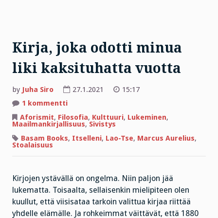
Kirja, joka odotti minua
liki kaksituhatta vuotta
by
Juha Siro
27.1.2021
15:17
artikkeliin
1 kommentti
Kirja,
joka
Aforismit
,
Filosofia
,
Kulttuuri
,
Lukeminen
,
odotti
Maailmankirjallisuus
,
Sivistys
minua
liki
Basam Books
,
Itselleni
,
Lao-Tse
,
Marcus Aurelius
,
kaksituhatta
Stoalaisuus
vuotta
Kirjojen ystävällä on ongelma. Niin paljon jää
lukematta. Toisaalta, sellaisenkin mielipiteen olen
kuullut, että viisisataa tarkoin valittua kirjaa riittää
yhdelle elämälle. Ja rohkeimmat väittävät, että 1880