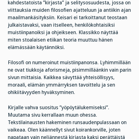
kahdestatoista ”kirjasta” ja selitysosuudesta, jossa on
viittauksia muiden filosofien ajatteluun ja antiikin ajan
maailmankäsityksiin. Keisari ei tarkoittanut teostaan
julkaistavaksi, vaan itselleen, henkilökohtaisiksi
muistiinpanoiksi ja ohjeikseen. Klassikko näyttää
miten stoalaisen etiikan teoria muuttuu hänen
elämässään käytännöksi.
Filosofi on numeroinut muistiinpanonsa. Lyhimmillään
ne ovat tiukkoja aforismeja, pisimmilläänkin vain parin
sivun mittaisia. Kaikkea sävyttää yhteisöllisyys,
moraali, elämän ymmärryksen tavoittelu ja sen
ohikiitävyyden hyväksyminen.
Kirjalle vahva suositus ”yöpöytälukemiseksi”.
Muutama sivu kerrallaan muun ohessa.
Tekstilainausten hakeminen runsaudenpulassaan on
vaikeaa. Olen käännellyt sivut koirankorville, joten
napataan vain neljännestä kirjasta kaksi perättäistä