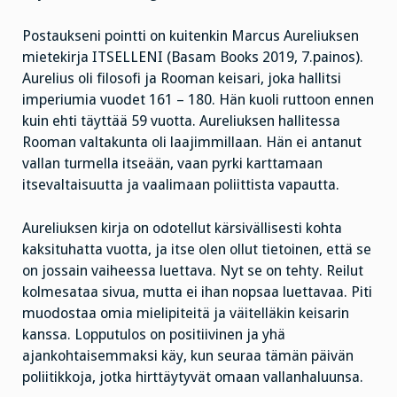
Postaukseni pointti on kuitenkin Marcus Aureliuksen
mietekirja ITSELLENI (Basam Books 2019, 7.painos).
Aurelius oli filosofi ja Rooman keisari, joka hallitsi
imperiumia vuodet 161 – 180. Hän kuoli ruttoon ennen
kuin ehti täyttää 59 vuotta. Aureliuksen hallitessa
Rooman valtakunta oli laajimmillaan. Hän ei antanut
vallan turmella itseään, vaan pyrki karttamaan
itsevaltaisuutta ja vaalimaan poliittista vapautta.
Aureliuksen kirja on odotellut kärsivällisesti kohta
kaksituhatta vuotta, ja itse olen ollut tietoinen, että se
on jossain vaiheessa luettava. Nyt se on tehty. Reilut
kolmesataa sivua, mutta ei ihan nopsaa luettavaa. Piti
muodostaa omia mielipiteitä ja väitelläkin keisarin
kanssa. Lopputulos on positiivinen ja yhä
ajankohtaisemmaksi käy, kun seuraa tämän päivän
poliitikkoja, jotka hirttäytyvät omaan vallanhaluunsa.