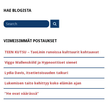
HAE BLOGISTA
Search
Search
for
VIIMEISIMMÄT POSTAUKSET
TEEN KUTSU – TaoLinin runoissa kulttuurit kohtaavat
Viggo Wallensköld ja Hypnoottiset sienet
Lydia Davis, itsetietoisuuden taikuri
Lukemisen taito kehittyy koko elämän ajan
”He ovat väärässä”