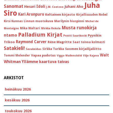
Juha
Sanomat
Idoli
Hesari
Juhani Aho
J.M. Coetzee
Siro
Kari Aronpuro
Keltainen kirjasto
Kirjallisuuden Nobel
Kirsi Kunnas
Linnun muotokuva
Marilynin hiuspinni
Michel de
Musta runokirja
Mika Waltari
Montaigne
Mirkka Rekola
Palladium Kirjat
ntamo
Pyynikin
Pentti Saarikoski
Raymond Carver
Trikoo
Réne Magritte
Saat toivoa kolmesti
Satakieli!
Suomen kirjailijaliitto
Sirkka Turkka
Savukeidas
Walt
Vapaa pudotus
Tommi Melender
Viggo Wallensköld
Viljo Kajava
Whitman
Yllämme kaartuva taivas
ARKISTOT
heinäkuu 2026
kesäkuu 2026
toukokuu 2026