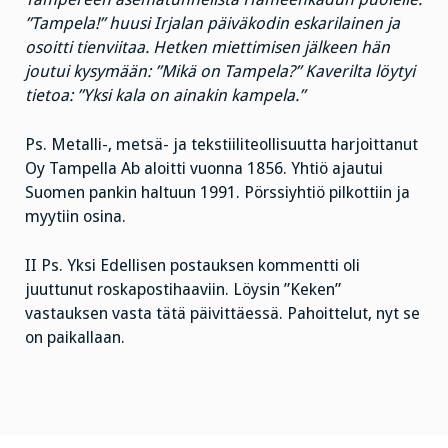
”Tampela!” huusi Irjalan päiväkodin eskarilainen ja
osoitti tienviitaa. Hetken miettimisen jälkeen hän
joutui kysymään: ”Mikä on Tampela?” Kaverilta löytyi
tietoa: ”Yksi kala on ainakin kampela.”
Ps. Metalli-, metsä- ja tekstiiliteollisuutta harjoittanut
Oy Tampella Ab aloitti vuonna 1856. Yhtiö ajautui
Suomen pankin haltuun 1991. Pörssiyhtiö pilkottiin ja
myytiin osina.
II Ps. Yksi Edellisen postauksen kommentti oli
juuttunut roskapostihaaviin. Löysin ”Keken”
vastauksen vasta tätä päivittäessä. Pahoittelut, nyt se
on paikallaan.