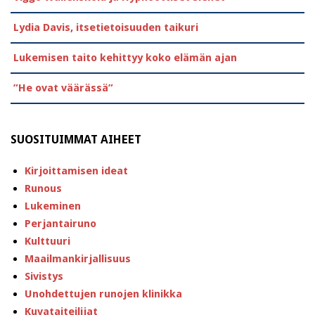
Lydia Davis, itsetietoisuuden taikuri
Lukemisen taito kehittyy koko elämän ajan
”He ovat väärässä”
SUOSITUIMMAT AIHEET
Kirjoittamisen ideat
Runous
Lukeminen
Perjantairuno
Kulttuuri
Maailmankirjallisuus
Sivistys
Unohdettujen runojen klinikka
Kuvataiteilijat