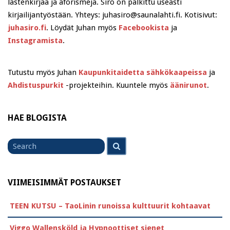
lastenkirjaa ja aforismeja. Siro on palkittu useasti
kirjailijantyöstään. Yhteys: juhasiro@saunalahti.fi. Kotisivut:
juhasiro.fi
. Löydät Juhan myös
Facebookista
ja
Instagramista
.
Tutustu myös Juhan
Kaupunkitaidetta sähkökaapeissa
ja
Ahdistuspurkit
-projekteihin. Kuuntele myös
äänirunot
.
HAE BLOGISTA
Search
Search
for
VIIMEISIMMÄT POSTAUKSET
TEEN KUTSU – TaoLinin runoissa kulttuurit kohtaavat
Viggo Wallensköld ja Hypnoottiset sienet