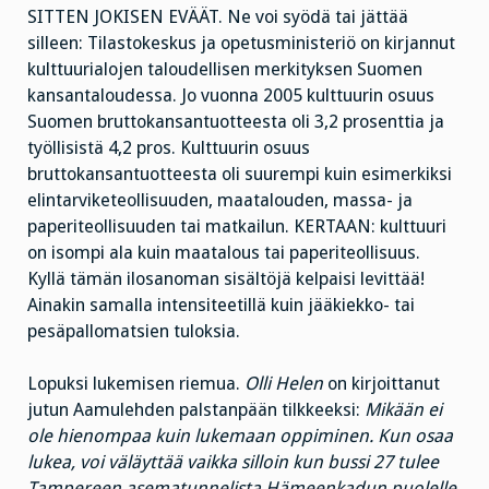
SITTEN JOKISEN EVÄÄT. Ne voi syödä tai jättää
silleen: Tilastokeskus ja opetusministeriö on kirjannut
kulttuurialojen taloudellisen merkityksen Suomen
kansantaloudessa. Jo vuonna 2005 kulttuurin osuus
Suomen bruttokansantuotteesta oli 3,2 prosenttia ja
työllisistä 4,2 pros. Kulttuurin osuus
bruttokansantuotteesta oli suurempi kuin esimerkiksi
elintarviketeollisuuden, maatalouden, massa- ja
paperiteollisuuden tai matkailun. KERTAAN: kulttuuri
on isompi ala kuin maatalous tai paperiteollisuus.
Kyllä tämän ilosanoman sisältöjä kelpaisi levittää!
Ainakin samalla intensiteetillä kuin jääkiekko- tai
pesäpallomatsien tuloksia.
Lopuksi lukemisen riemua.
Olli Helen
on kirjoittanut
jutun Aamulehden palstanpään tilkkeeksi:
Mikään ei
ole hienompaa kuin lukemaan oppiminen. Kun osaa
lukea, voi väläyttää vaikka silloin kun bussi 27 tulee
Tampereen asematunnelista Hämeenkadun puolelle.