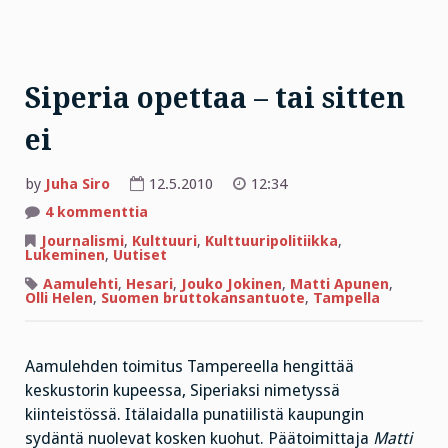
Siperia opettaa – tai sitten
ei
by
Juha Siro
12.5.2010
12:34
artikkeliin
4 kommenttia
Siperia
opettaa
Journalismi
,
Kulttuuri
,
Kulttuuripolitiikka
,
–
Lukeminen
,
Uutiset
tai
sitten
Aamulehti
,
Hesari
,
Jouko Jokinen
,
Matti Apunen
,
ei
Olli Helen
,
Suomen bruttokansantuote
,
Tampella
Aamulehden toimitus Tampereella hengittää
keskustorin kupeessa, Siperiaksi nimetyssä
kiinteistössä. Itälaidalla punatiilistä kaupungin
sydäntä nuolevat kosken kuohut. Päätoimittaja
Matti