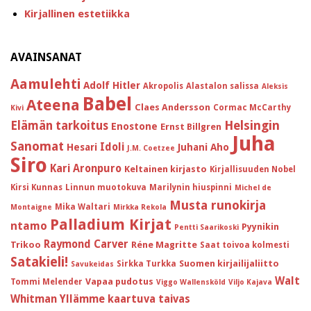
Kirjallinen estetiikka
AVAINSANAT
Aamulehti
Adolf Hitler
Akropolis
Alastalon salissa
Aleksis
Babel
Ateena
Claes Andersson
Cormac McCarthy
Kivi
Helsingin
Elämän tarkoitus
Enostone
Ernst Billgren
Juha
Sanomat
Idoli
Hesari
Juhani Aho
J.M. Coetzee
Siro
Kari Aronpuro
Keltainen kirjasto
Kirjallisuuden Nobel
Kirsi Kunnas
Linnun muotokuva
Marilynin hiuspinni
Michel de
Musta runokirja
Mika Waltari
Montaigne
Mirkka Rekola
Palladium Kirjat
ntamo
Pyynikin
Pentti Saarikoski
Raymond Carver
Trikoo
Réne Magritte
Saat toivoa kolmesti
Satakieli!
Suomen kirjailijaliitto
Sirkka Turkka
Savukeidas
Walt
Vapaa pudotus
Tommi Melender
Viggo Wallensköld
Viljo Kajava
Whitman
Yllämme kaartuva taivas