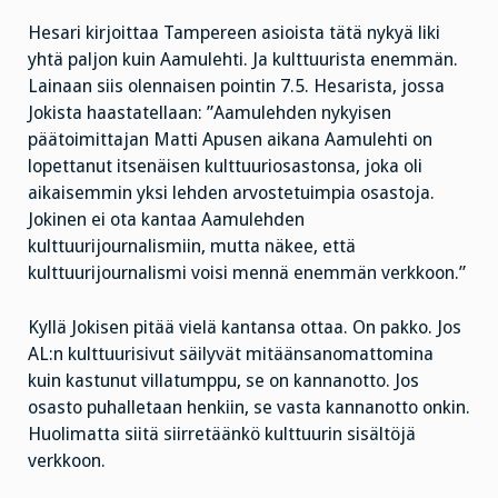
Hesari kirjoittaa Tampereen asioista tätä nykyä liki
yhtä paljon kuin Aamulehti. Ja kulttuurista enemmän.
Lainaan siis olennaisen pointin 7.5. Hesarista, jossa
Jokista haastatellaan: ”Aamulehden nykyisen
päätoimittajan Matti Apusen aikana Aamulehti on
lopettanut itsenäisen kulttuuriosastonsa, joka oli
aikaisemmin yksi lehden arvostetuimpia osastoja.
Jokinen ei ota kantaa Aamulehden
kulttuurijournalismiin, mutta näkee, että
kulttuurijournalismi voisi mennä enemmän verkkoon.”
Kyllä Jokisen pitää vielä kantansa ottaa. On pakko. Jos
AL:n kulttuurisivut säilyvät mitäänsanomattomina
kuin kastunut villatumppu, se on kannanotto. Jos
osasto puhalletaan henkiin, se vasta kannanotto onkin.
Huolimatta siitä siirretäänkö kulttuurin sisältöjä
verkkoon.