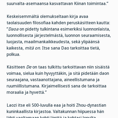
suurvalta-asemaansa kasvattavan Kiinan toimintaa.”
Keskeisemmältä olemukseltaan kirja avaa
taolaisuuden filosofiaa kahden peruskäsitteen kautta:
”
Daoa
on pidetty tulkintana esimerkiksi luonnonlaista,
luonnollisesta järjestelmästä, luonnon seuraamisesta,
luojasta, maailmankaikkeudesta, sekä ylipäänsä
kaikesta,
mitä on
. Itse sana Dao tarkoittaa tietä,
polkua.
Käsitteen
De
on taas tulkittu tarkoittavan niin sisäistä
voimaa, sielua kuin hyvyyttäkin, ja sitä pidetään daon
seuraajana, vastaanottajana, aineellistumana ja
ruumiillistumana. Kirjaimellisesti sana de tarkoittaa
moraalia ja hyvettä.”
Laozi itse eli 500-luvulla eaa ja hoiti Zhou-dynastian
kuninkaallista kirjastoa. Valtakunnan hiipuessa hän
lähti vaeltamaan kohti länttä ja kohtasi lopulta