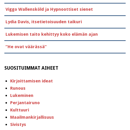
Viggo Wallensköld ja Hypnoottiset sienet
Lydia Davis, itsetietoisuuden taikuri
Lukemisen taito kehittyy koko elämän ajan
”He ovat väärässä”
SUOSITUIMMAT AIHEET
Kirjoittamisen ideat
Runous
Lukeminen
Perjantairuno
Kulttuuri
Maailmankirjallisuus
Sivistys