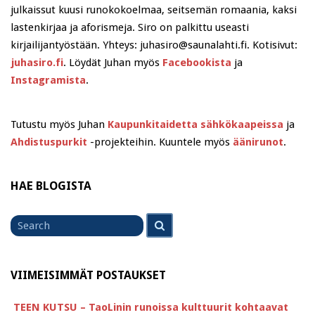
julkaissut kuusi runokokoelmaa, seitsemän romaania, kaksi
lastenkirjaa ja aforismeja. Siro on palkittu useasti
kirjailijantyöstään. Yhteys: juhasiro@saunalahti.fi. Kotisivut:
juhasiro.fi
. Löydät Juhan myös
Facebookista
ja
Instagramista
.
Tutustu myös Juhan
Kaupunkitaidetta sähkökaapeissa
ja
Ahdistuspurkit
-projekteihin. Kuuntele myös
äänirunot
.
HAE BLOGISTA
Search
Search
for
VIIMEISIMMÄT POSTAUKSET
TEEN KUTSU – TaoLinin runoissa kulttuurit kohtaavat