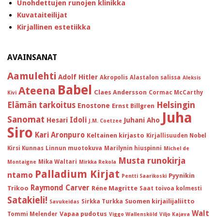
Unohdettujen runojen klinikka
Kuvataiteilijat
Kirjallinen estetiikka
AVAINSANAT
Aamulehti
Adolf Hitler
Akropolis
Alastalon salissa
Aleksis
Babel
Ateena
Claes Andersson
Cormac McCarthy
Kivi
Helsingin
Elämän tarkoitus
Enostone
Ernst Billgren
Juha
Sanomat
Idoli
Hesari
Juhani Aho
J.M. Coetzee
Siro
Kari Aronpuro
Keltainen kirjasto
Kirjallisuuden Nobel
Kirsi Kunnas
Linnun muotokuva
Marilynin hiuspinni
Michel de
Musta runokirja
Mika Waltari
Montaigne
Mirkka Rekola
Palladium Kirjat
ntamo
Pyynikin
Pentti Saarikoski
Raymond Carver
Trikoo
Réne Magritte
Saat toivoa kolmesti
Satakieli!
Suomen kirjailijaliitto
Sirkka Turkka
Savukeidas
Walt
Vapaa pudotus
Tommi Melender
Viggo Wallensköld
Viljo Kajava