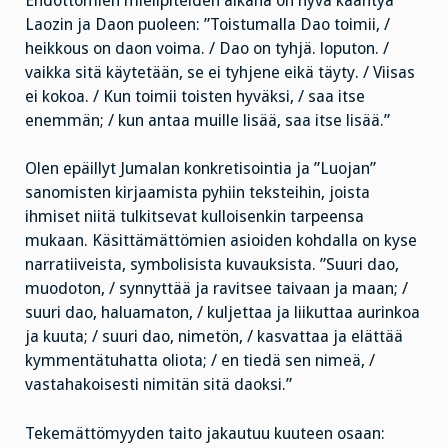
Ehdottomien mielipiteiden aikana on hyvä kääntyä
Laozin ja Daon puoleen: ”Toistumalla Dao toimii, /
heikkous on daon voima. / Dao on tyhjä. loputon. /
vaikka sitä käytetään, se ei tyhjene eikä täyty. / Viisas
ei kokoa. / Kun toimii toisten hyväksi, / saa itse
enemmän; / kun antaa muille lisää, saa itse lisää.”
Olen epäillyt Jumalan konkretisointia ja ”Luojan”
sanomisten kirjaamista pyhiin teksteihin, joista
ihmiset niitä tulkitsevat kulloisenkin tarpeensa
mukaan. Käsittämättömien asioiden kohdalla on kyse
narratiiveista, symbolisista kuvauksista. ”Suuri dao,
muodoton, / synnyttää ja ravitsee taivaan ja maan; /
suuri dao, haluamaton, / kuljettaa ja liikuttaa aurinkoa
ja kuuta; / suuri dao, nimetön, / kasvattaa ja elättää
kymmentätuhatta oliota; / en tiedä sen nimeä, /
vastahakoisesti nimitän sitä daoksi.”
Tekemättömyyden taito jakautuu kuuteen osaan: