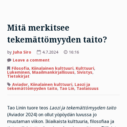
Mitä merkitsee
tekemättömyyden taito?
by
Juha Siro
4.7.2024
16:16
on
Leave a comment
Mitä
merkitsee
Filosofia
,
Kiinalainen kulttuuri
,
Kulttuuri
,
tekemättömyyden
Lukeminen
,
Maailmankirjallisuus
,
Sivistys
,
taito?
Tietokirjat
Aviador
,
Kiinalainen kulttuuri
,
Laozi ja
tekemättömyyden taito
,
Tao Lin
,
Taolaisuus
Tao Linin tuore teos
Laozi ja tekemättömyyden taito
(Aviador 2024) on ollut yöpöydän luvussa jo
muutaman viikon. Ikiaikaista kulttuuria, filosofiaa ja