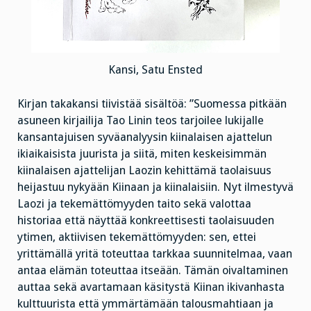
Kansi, Satu Ensted
Kirjan takakansi tiivistää sisältöä: ”Suomessa pitkään
asuneen kirjailija Tao Linin teos tarjoilee lukijalle
kansantajuisen syväanalyysin kiinalaisen ajattelun
ikiaikaisista juurista ja siitä, miten keskeisimmän
kiinalaisen ajattelijan Laozin kehittämä taolaisuus
heijastuu nykyään Kiinaan ja kiinalaisiin. Nyt ilmestyvä
Laozi ja tekemättömyyden taito sekä valottaa
historiaa että näyttää konkreettisesti taolaisuuden
ytimen, aktiivisen tekemättömyyden: sen, ettei
yrittämällä yritä toteuttaa tarkkaa suunnitelmaa, vaan
antaa elämän toteuttaa itseään. Tämän oivaltaminen
auttaa sekä avartamaan käsitystä Kiinan ikivanhasta
kulttuurista että ymmärtämään talousmahtiaan ja