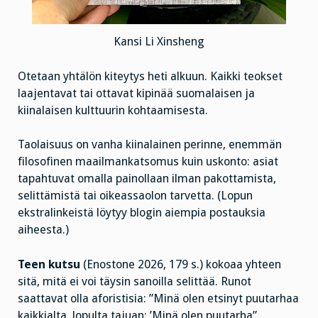
Kansi Li Xinsheng
Otetaan yhtälön kiteytys heti alkuun. Kaikki teokset
laajentavat tai ottavat kipinää suomalaisen ja
kiinalaisen kulttuurin kohtaamisesta.
Taolaisuus on vanha kiinalainen perinne, enemmän
filosofinen maailmankatsomus kuin uskonto: asiat
tapahtuvat omalla painollaan ilman pakottamista,
selittämistä tai oikeassaolon tarvetta. (Lopun
ekstralinkeistä löytyy blogin aiempia postauksia
aiheesta.)
Teen kutsu
(Enostone 2026, 179 s.) kokoaa yhteen
sitä, mitä ei voi täysin sanoilla selittää. Runot
saattavat olla aforistisia: ”Minä olen etsinyt puutarhaa
kaikkialta, lopulta tajuan: ’Minä olen puutarha”.