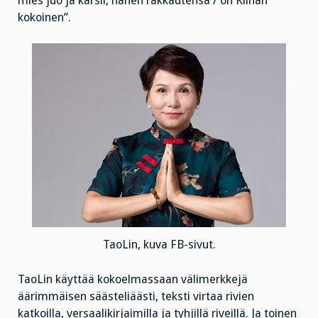
mies juo ja kärsii, hänen rakkautensa / on Kiinan
kokoinen”.
TaoLin, kuva FB-sivut.
TaoLin käyttää kokoelmassaan välimerkkejä
äärimmäisen säästeliäästi, teksti virtaa rivien
katkoilla, versaalikirjaimilla ja tyhjillä riveillä. Ja toinen