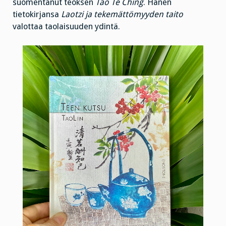
suomentanut teoksen
Tao Te Ching
. Hänen
tietokirjansa
Laotzi ja tekemättömyyden taito
valottaa taolaisuuden ydintä.