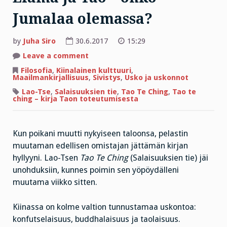
Jumalaa olemassa?
by
Juha Siro
30.6.2017
15:29
on
Leave a comment
Elämä
ja
Filosofia
,
Kiinalainen kulttuuri
,
Tao
Maailmankirjallisuus
,
Sivistys
,
Usko ja uskonnot
–
onko
Lao-Tse
,
Salaisuuksien tie
,
Tao Te Ching
,
Tao te
Jumalaa
ching – kirja Taon toteutumisesta
olemassa?
Kun poikani muutti nykyiseen taloonsa, pelastin
muutaman edellisen omistajan jättämän kirjan
hyllyyni. Lao-Tsen
Tao Te Ching
(Salaisuuksien tie) jäi
unohduksiin, kunnes poimin sen yöpöydälleni
muutama viikko sitten.
Kiinassa on kolme valtion tunnustamaa uskontoa:
konfutselaisuus, buddhalaisuus ja taolaisuus.