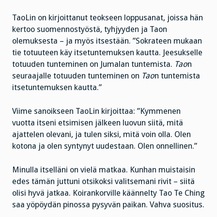
TaoLin on kirjoittanut teokseen loppusanat, joissa hän
kertoo suomennostyöstä, tyhjyyden ja Taon
olemuksesta – ja myös itsestään. ”Sokrateen mukaan
tie totuuteen käy itsetuntemuksen kautta. Jeesukselle
totuuden tunteminen on Jumalan tuntemista.
Tao
n
seuraajalle totuuden tunteminen on
Tao
n tuntemista
itsetuntemuksen kautta.”
Viime sanoikseen TaoLin kirjoittaa: ”Kymmenen
vuotta itseni etsimisen jälkeen luovun siitä, mitä
ajattelen olevani, ja tulen siksi, mitä voin olla. Olen
kotona ja olen syntynyt uudestaan. Olen onnellinen.”
Minulla itselläni on vielä matkaa. Kunhan muistaisin
edes tämän juttuni otsikoksi valitsemani rivit – siitä
olisi hyvä jatkaa. Koirankorville käännelty Tao Te Ching
saa yöpöydän pinossa pysyvän paikan. Vahva suositus.