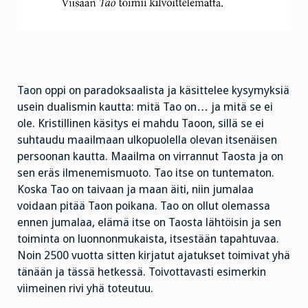
Taon oppi on paradoksaalista ja käsittelee kysymyksiä
usein dualismin kautta: mitä Tao on… ja mitä se ei
ole. Kristillinen käsitys ei mahdu Taoon, sillä se ei
suhtaudu maailmaan ulkopuolella olevan itsenäisen
persoonan kautta. Maailma on virrannut Taosta ja on
sen eräs ilmenemismuoto. Tao itse on tuntematon.
Koska Tao on taivaan ja maan äiti, niin jumalaa
voidaan pitää Taon poikana. Tao on ollut olemassa
ennen jumalaa, elämä itse on Taosta lähtöisin ja sen
toiminta on luonnonmukaista, itsestään tapahtuvaa.
Noin 2500 vuotta sitten kirjatut ajatukset toimivat yhä
tänään ja tässä hetkessä. Toivottavasti esimerkin
viimeinen rivi yhä toteutuu.