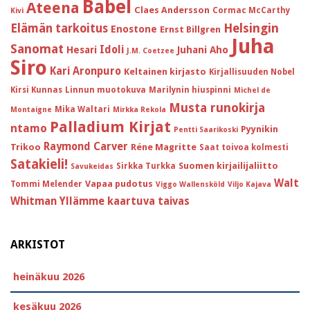
Babel
Ateena
Claes Andersson
Cormac McCarthy
Kivi
Helsingin
Elämän tarkoitus
Enostone
Ernst Billgren
Juha
Sanomat
Idoli
Hesari
Juhani Aho
J.M. Coetzee
Siro
Kari Aronpuro
Keltainen kirjasto
Kirjallisuuden Nobel
Kirsi Kunnas
Linnun muotokuva
Marilynin hiuspinni
Michel de
Musta runokirja
Mika Waltari
Montaigne
Mirkka Rekola
Palladium Kirjat
ntamo
Pyynikin
Pentti Saarikoski
Raymond Carver
Trikoo
Réne Magritte
Saat toivoa kolmesti
Satakieli!
Suomen kirjailijaliitto
Sirkka Turkka
Savukeidas
Walt
Vapaa pudotus
Tommi Melender
Viggo Wallensköld
Viljo Kajava
Whitman
Yllämme kaartuva taivas
ARKISTOT
heinäkuu 2026
kesäkuu 2026