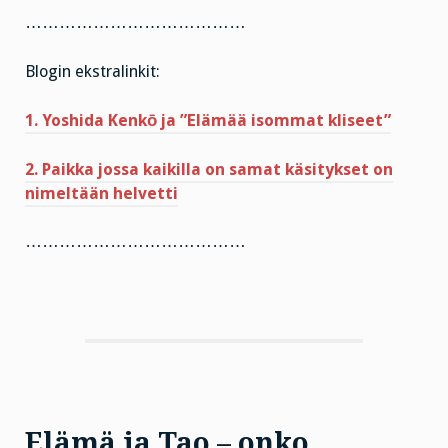
…………………………………
Blogin ekstralinkit:
1. Yoshida Kenkō ja ”Elämää isommat kliseet”
2. Paikka jossa kaikilla on samat käsitykset on
nimeltään helvetti
…………………………………
Elämä ja Tao – onko