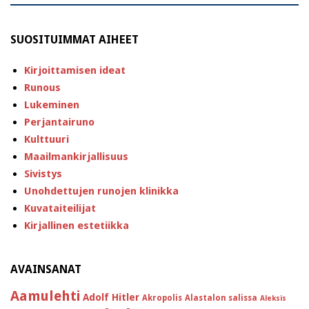
SUOSITUIMMAT AIHEET
Kirjoittamisen ideat
Runous
Lukeminen
Perjantairuno
Kulttuuri
Maailmankirjallisuus
Sivistys
Unohdettujen runojen klinikka
Kuvataiteilijat
Kirjallinen estetiikka
AVAINSANAT
Aamulehti
Adolf Hitler
Akropolis
Alastalon salissa
Aleksis