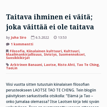
Taitava ihminen ei väitä;
joka väittää ei ole taitava
by
Juha Siro
6.5.2022
13:53
artikkeliin
1 kommentti
Taitava
ihminen
Filosofia
,
Kiinalainen kulttuuri
,
Kulttuuri
,
ei
Maailmankirjallisuus
,
Sivistys
,
Suomennokset
,
väitä;
Suosikkikirjat
joka
väittää
Arktrinen Banaani
,
Laotse
,
Risto Ahti
,
Tao Te Ching
,
ei
TaoLin
ole
taitava
Viisi vuotta sitten tutustuin kiinalaisen filosofian
perusteokseen LAOTSE TAO TE CHING. Tein blogiin
päivityksen sarkastisella otsikolla: ”Elämä ja Tao –
onko Jumalaa olemassa? Itse Laotsen kirja teki syvän