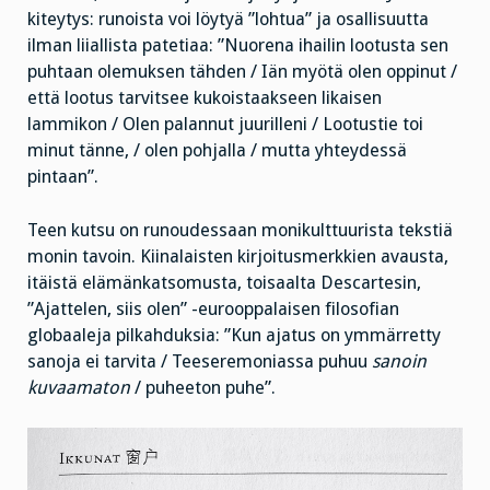
kiteytys: runoista voi löytyä ”lohtua” ja osallisuutta
ilman liiallista patetiaa: ”Nuorena ihailin lootusta sen
puhtaan olemuksen tähden / Iän myötä olen oppinut /
että lootus tarvitsee kukoistaakseen likaisen
lammikon / Olen palannut juurilleni / Lootustie toi
minut tänne, / olen pohjalla / mutta yhteydessä
pintaan”.
Teen kutsu on runoudessaan monikulttuurista tekstiä
monin tavoin. Kiinalaisten kirjoitusmerkkien avausta,
itäistä elämänkatsomusta, toisaalta Descartesin,
”Ajattelen, siis olen” -eurooppalaisen filosofian
globaaleja pilkahduksia: ”Kun ajatus on ymmärretty
sanoja ei tarvita / Teeseremoniassa puhuu
sanoin
kuvaamaton
/ puheeton puhe”.