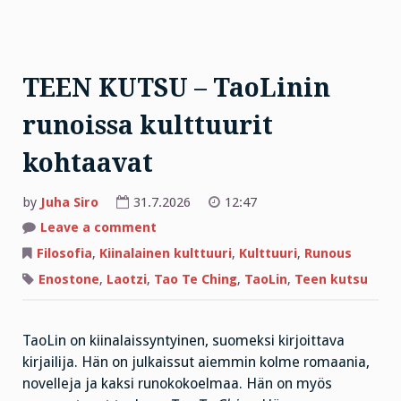
TEEN KUTSU – TaoLinin
runoissa kulttuurit
kohtaavat
by
Juha Siro
31.7.2026
12:47
on
Leave a comment
TEEN
KUTSU
Filosofia
,
Kiinalainen kulttuuri
,
Kulttuuri
,
Runous
–
TaoLinin
Enostone
,
Laotzi
,
Tao Te Ching
,
TaoLin
,
Teen kutsu
runoissa
kulttuurit
kohtaavat
TaoLin on kiinalaissyntyinen, suomeksi kirjoittava
kirjailija. Hän on julkaissut aiemmin kolme romaania,
novelleja ja kaksi runokokoelmaa. Hän on myös