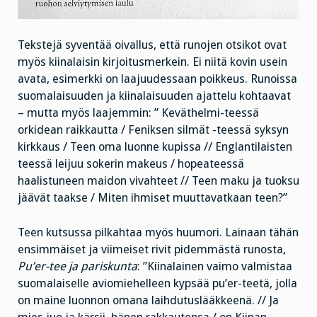
Tekstejä syventää oivallus, että runojen otsikot ovat
myös kiinalaisin kirjoitusmerkein. Ei niitä kovin usein
avata, esimerkki on laajuudessaan poikkeus. Runoissa
suomalaisuuden ja kiinalaisuuden ajattelu kohtaavat
– mutta myös laajemmin: ” Keväthelmi-teessä
orkidean raikkautta / Feniksen silmät -teessä syksyn
kirkkaus / Teen oma luonne kupissa // Englantilaisten
teessä leijuu sokerin makeus / hopeateessä
haalistuneen maidon vivahteet // Teen maku ja tuoksu
jäävät taakse / Miten ihmiset muuttavatkaan teen?”
Teen kutsussa pilkahtaa myös huumori. Lainaan tähän
ensimmäiset ja viimeiset rivit pidemmästä runosta,
Pu’er-tee ja pariskunta
: ”Kiinalainen vaimo valmistaa
suomalaiselle aviomiehelleen kypsää pu’er-teetä, jolla
on maine luonnon omana laihdutuslääkkeenä. // Ja