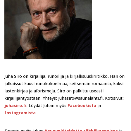
Juha Siro on kirjailija, runoilija ja kirjallisuuskriitikko. Hän on
julkaissut kuusi runokokoelmaa, seitsemän romaania, kaksi
lastenkirjaa ja aforismeja. Siro on palkittu useasti
kirjailijantyöstään. Yhteys: juhasiro@saunalahti.fi. Kotisivut:
juhasiro.fi
. Löydät Juhan myös
Facebookista
ja
Instagramista
.