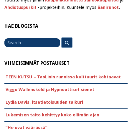
Tutustu myös Juhan
Kaupunkitaidetta sähkökaapeissa
ja
Ahdistuspurkit
-projekteihin. Kuuntele myös
äänirunot
.
HAE BLOGISTA
Search
Search
for
VIIMEISIMMÄT POSTAUKSET
TEEN KUTSU – TaoLinin runoissa kulttuurit kohtaavat
Viggo Wallensköld ja Hypnoottiset sienet
Lydia Davis, itsetietoisuuden taikuri
Lukemisen taito kehittyy koko elämän ajan
”He ovat väärässä”