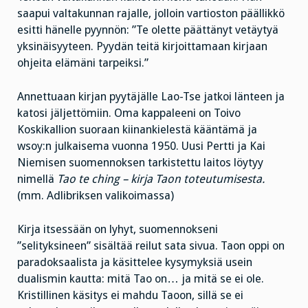
saapui valtakunnan rajalle, jolloin vartioston päällikkö
esitti hänelle pyynnön: ”Te olette päättänyt vetäytyä
yksinäisyyteen. Pyydän teitä kirjoittamaan kirjaan
ohjeita elämäni tarpeiksi.”
Annettuaan kirjan pyytäjälle Lao-Tse jatkoi länteen ja
katosi jäljettömiin. Oma kappaleeni on Toivo
Koskikallion suoraan kiinankielestä kääntämä ja
wsoy:n julkaisema vuonna 1950. Uusi Pertti ja Kai
Niemisen suomennoksen tarkistettu laitos löytyy
nimellä
Tao te ching – kirja Taon toteutumisesta.
(mm. Adlibriksen valikoimassa)
Kirja itsessään on lyhyt, suomennokseni
”selityksineen” sisältää reilut sata sivua. Taon oppi on
paradoksaalista ja käsittelee kysymyksiä usein
dualismin kautta: mitä Tao on… ja mitä se ei ole.
Kristillinen käsitys ei mahdu Taoon, sillä se ei