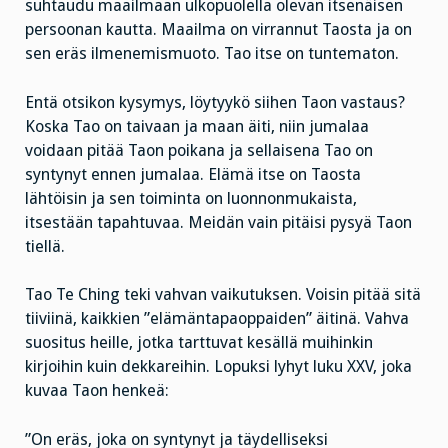
suhtaudu maailmaan ulkopuolella olevan itsenäisen
persoonan kautta. Maailma on virrannut Taosta ja on
sen eräs ilmenemismuoto. Tao itse on tuntematon.
Entä otsikon kysymys, löytyykö siihen Taon vastaus?
Koska Tao on taivaan ja maan äiti, niin jumalaa
voidaan pitää Taon poikana ja sellaisena Tao on
syntynyt ennen jumalaa. Elämä itse on Taosta
lähtöisin ja sen toiminta on luonnonmukaista,
itsestään tapahtuvaa. Meidän vain pitäisi pysyä Taon
tiellä.
Tao Te Ching teki vahvan vaikutuksen. Voisin pitää sitä
tiiviinä, kaikkien ”elämäntapaoppaiden” äitinä. Vahva
suositus heille, jotka tarttuvat kesällä muihinkin
kirjoihin kuin dekkareihin. Lopuksi lyhyt luku XXV, joka
kuvaa Taon henkeä:
”On eräs, joka on syntynyt ja täydelliseksi