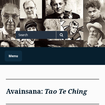
Skip
to
content
Search
for
Search
Menu
Avainsana:
Tao Te Ching