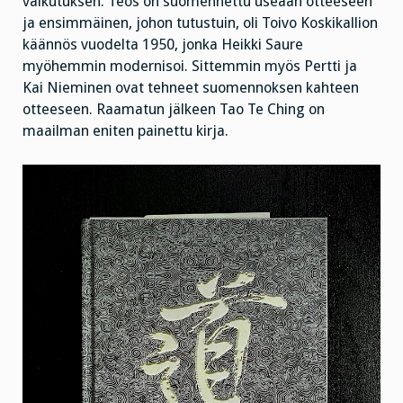
vaikutuksen. Teos on suomennettu useaan otteeseen
ja ensimmäinen, johon tutustuin, oli Toivo Koskikallion
käännös vuodelta 1950, jonka Heikki Saure
myöhemmin modernisoi. Sittemmin myös Pertti ja
Kai Nieminen ovat tehneet suomennoksen kahteen
otteeseen. Raamatun jälkeen Tao Te Ching on
maailman eniten painettu kirja.