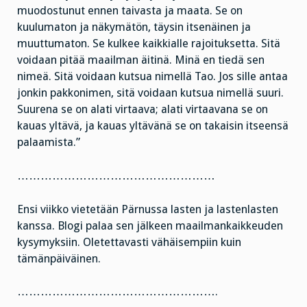
muodostunut ennen taivasta ja maata. Se on
kuulumaton ja näkymätön, täysin itsenäinen ja
muuttumaton. Se kulkee kaikkialle rajoituksetta. Sitä
voidaan pitää maailman äitinä. Minä en tiedä sen
nimeä. Sitä voidaan kutsua nimellä Tao. Jos sille antaa
jonkin pakkonimen, sitä voidaan kutsua nimellä suuri.
Suurena se on alati virtaava; alati virtaavana se on
kauas yltävä, ja kauas yltävänä se on takaisin itseensä
palaamista.”
……………………………………………
Ensi viikko vietetään Pärnussa lasten ja lastenlasten
kanssa. Blogi palaa sen jälkeen maailmankaikkeuden
kysymyksiin. Oletettavasti vähäisempiin kuin
tämänpäiväinen.
…………………………………………….