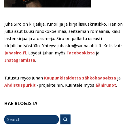
Juha Siro on kirjailija, runoilija ja kirjallisuuskriitikko. Hän on
julkaissut kuusi runokokoelmaa, seitsemän romaania, kaksi
lastenkirjaa ja aforismeja. Siro on palkittu useasti
kirjailijantyöstään. Yhteys: juhasiro@saunalahti.fi. Kotisivut:
juhasiro.fi
. Löydät Juhan myös
Facebookista
ja
Instagramista
.
Tutustu myös Juhan
Kaupunkitaidetta sähkökaapeissa
ja
Ahdistuspurkit
-projekteihin. Kuuntele myös
äänirunot
.
HAE BLOGISTA
Search
Search
for