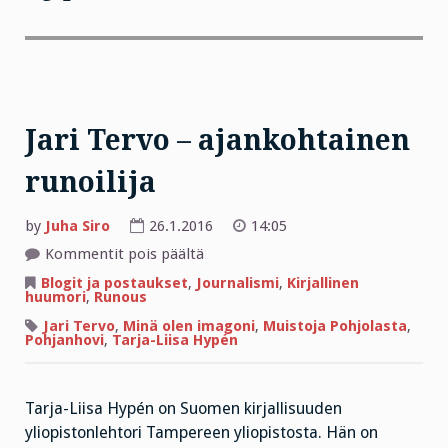
Jari Tervo – ajankohtainen
runoilija
by
Juha Siro
26.1.2016
14:05
artikkelissa
Kommentit pois päältä
Jari
Tervo
Blogit ja postaukset
,
Journalismi
,
Kirjallinen
–
huumori
,
Runous
ajankohtainen
runoilija
Jari Tervo
,
Minä olen imagoni
,
Muistoja Pohjolasta
,
Pohjanhovi
,
Tarja-Liisa Hypén
Tarja-Liisa Hypén on Suomen kirjallisuuden
yliopistonlehtori Tampereen yliopistosta. Hän on