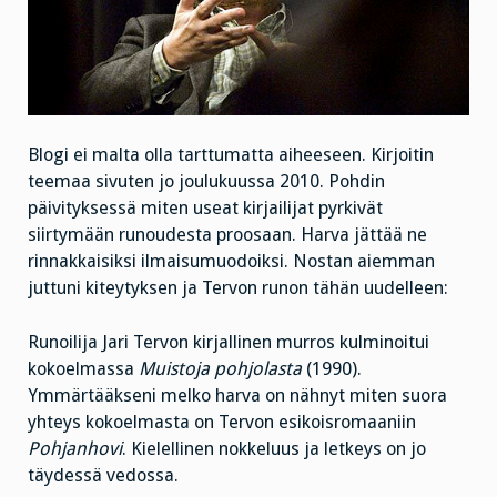
Blogi ei malta olla tarttumatta aiheeseen. Kirjoitin
teemaa sivuten jo joulukuussa 2010. Pohdin
päivityksessä miten useat kirjailijat pyrkivät
siirtymään runoudesta proosaan. Harva jättää ne
rinnakkaisiksi ilmaisumuodoiksi. Nostan aiemman
juttuni kiteytyksen ja Tervon runon tähän uudelleen:
Runoilija Jari Tervon kirjallinen murros kulminoitui
kokoelmassa
Muistoja pohjolasta
(1990).
Ymmärtääkseni melko harva on nähnyt miten suora
yhteys kokoelmasta on Tervon esikoisromaaniin
Pohjanhovi
. Kielellinen nokkeluus ja letkeys on jo
täydessä vedossa.