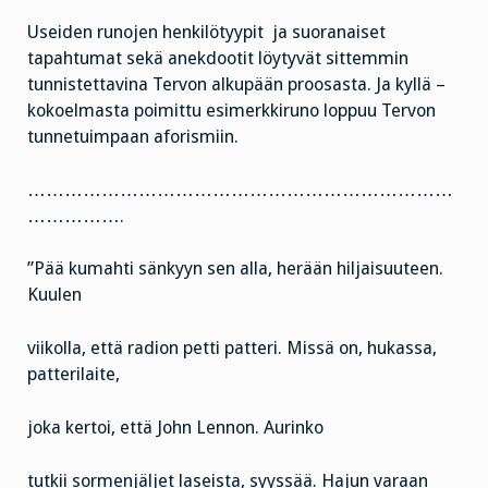
Useiden runojen henkilötyypit ja suoranaiset
tapahtumat sekä anekdootit löytyvät sittemmin
tunnistettavina Tervon alkupään proosasta. Ja kyllä –
kokoelmasta poimittu esimerkkiruno loppuu Tervon
tunnetuimpaan aforismiin.
……………………………………………………………
…………….
”Pää kumahti sänkyyn sen alla, herään hiljaisuuteen.
Kuulen
viikolla, että radion petti patteri. Missä on, hukassa,
patterilaite,
joka kertoi, että John Lennon. Aurinko
tutkii sormenjäljet laseista, syyssää. Hajun varaan