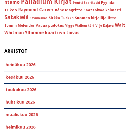
Palladium Kirjat
ntamo
Pyynikin
Pentti Saarikoski
Raymond Carver
Trikoo
Réne Magritte
Saat toivoa kolmesti
Satakieli!
Suomen kirjailijaliitto
Sirkka Turkka
Savukeidas
Walt
Vapaa pudotus
Tommi Melender
Viggo Wallensköld
Viljo Kajava
Whitman
Yllämme kaartuva taivas
ARKISTOT
heinäkuu 2026
kesäkuu 2026
toukokuu 2026
huhtikuu 2026
maaliskuu 2026
helmikuu 2026