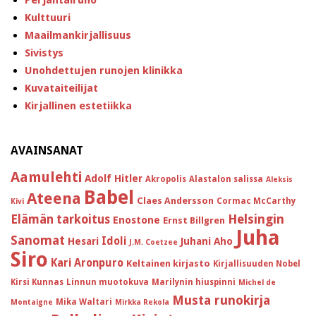
Perjantairuno
Kulttuuri
Maailmankirjallisuus
Sivistys
Unohdettujen runojen klinikka
Kuvataiteilijat
Kirjallinen estetiikka
AVAINSANAT
Aamulehti
Adolf Hitler
Akropolis
Alastalon salissa
Aleksis
Babel
Ateena
Claes Andersson
Cormac McCarthy
Kivi
Helsingin
Elämän tarkoitus
Enostone
Ernst Billgren
Juha
Sanomat
Idoli
Hesari
Juhani Aho
J.M. Coetzee
Siro
Kari Aronpuro
Keltainen kirjasto
Kirjallisuuden Nobel
Kirsi Kunnas
Linnun muotokuva
Marilynin hiuspinni
Michel de
Musta runokirja
Mika Waltari
Montaigne
Mirkka Rekola