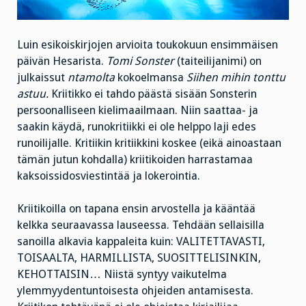
Luin esikoiskirjojen arvioita toukokuun ensimmäisen
päivän Hesarista.
Tomi Sonster
(taiteilijanimi) on
julkaissut
ntamolta
kokoelmansa
Siihen mihin tonttu
astuu.
Kriitikko ei tahdo päästä sisään Sonsterin
persoonalliseen kielimaailmaan. Niin saattaa- ja
saakin käydä, runokritiikki ei ole helppo laji edes
runoilijalle. Kritiikin kritiikkini koskee (eikä ainoastaan
tämän jutun kohdalla) kriitikoiden harrastamaa
kaksoissidosviestintää ja lokerointia.
Kriitikoilla on tapana ensin arvostella ja kääntää
kelkka seuraavassa lauseessa. Tehdään sellaisilla
sanoilla alkavia kappaleita kuin: VALITETTAVASTI,
TOISAALTA, HARMILLISTA, SUOSITTELISINKIN,
KEHOTTAISIN… Niistä syntyy vaikutelma
ylemmyydentuntoisesta ohjeiden antamisesta.