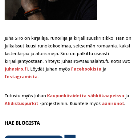
Juha Siro on kirjailija, runoilija ja kirjallisuuskriitikko. Hän on
julkaissut kuusi runokokoelmaa, seitsemän romaania, kaksi
lastenkirjaa ja aforismeja. Siro on palkittu useasti
kirjailijantyöstään. Yhteys: juhasiro@saunalahti.fi. Kotisivut:
juhasiro.fi
. Löydät Juhan myös
Facebookista
ja
Instagramista
.
Tutustu myös Juhan
Kaupunkitaidetta sähkökaapeissa
ja
Ahdistuspurkit
-projekteihin. Kuuntele myös
äänirunot
.
HAE BLOGISTA
Search
Search