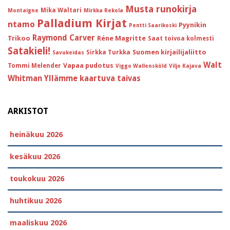
Musta runokirja
Mika Waltari
Montaigne
Mirkka Rekola
Palladium Kirjat
ntamo
Pyynikin
Pentti Saarikoski
Raymond Carver
Trikoo
Réne Magritte
Saat toivoa kolmesti
Satakieli!
Suomen kirjailijaliitto
Sirkka Turkka
Savukeidas
Walt
Vapaa pudotus
Tommi Melender
Viggo Wallensköld
Viljo Kajava
Whitman
Yllämme kaartuva taivas
ARKISTOT
heinäkuu 2026
kesäkuu 2026
toukokuu 2026
huhtikuu 2026
maaliskuu 2026