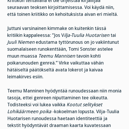
Kriitikon tehtävänä ei ole ohjeistaa kirjailijaa
seuraavan teoksen kirjoittamisessa. Voi käydä niin,
että toinen kriitikko on kehoituksista aivan eri mieltä.
Juttuni varsinainen kimmake on kuitenkin tässä
kritiikin kappaleessa: ”Jos V
ilja-Tuulia Huotarisen
tai
Juuli Niemen
edustama tyttörunous on jo vakiintunut
suomalaiseen runokenttään, Tomi Sonster astelee
muun muassa
Teemu Mannisen
tavoin kohti
poikarunouden genreä.” Virke vaikuttaa vähän
hätäiseltä päätökseltä avata lokerot ja kaivaa
leimakirves esiin.
Teemu Manninen hyödyntää runoudessaan niin monia
tasoja, ettei genreen niputtaminen tee oikeutta.
Todisteeksi voi lukea vaikka
Kootut selitykset
Lohikäärmeen poika
-kokoelman lopusta. Vilja-Tuulia
Huotarisen runoudessa haetaan identiteettiä ja
tekstit hyödyntävät draaman kaarta kuvatessaan