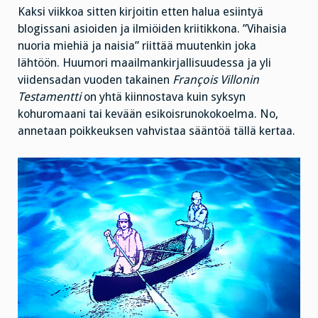
Kaksi viikkoa sitten kirjoitin etten halua esiintyä
blogissani asioiden ja ilmiöiden kriitikkona. ”Vihaisia
nuoria miehiä ja naisia” riittää muutenkin joka
lähtöön. Huumori maailmankirjallisuudessa ja yli
viidensadan vuoden takainen
François Villonin
Testamentti
on yhtä kiinnostava kuin syksyn
kohuromaani tai kevään esikoisrunokokoelma. No,
annetaan poikkeuksen vahvistaa sääntöä tällä kertaa.