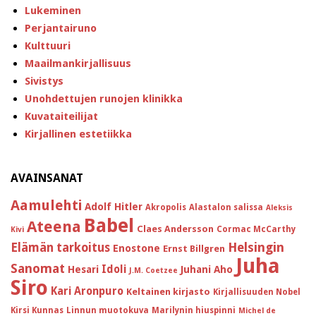
Lukeminen
Perjantairuno
Kulttuuri
Maailmankirjallisuus
Sivistys
Unohdettujen runojen klinikka
Kuvataiteilijat
Kirjallinen estetiikka
AVAINSANAT
Aamulehti
Adolf Hitler
Akropolis
Alastalon salissa
Aleksis
Babel
Ateena
Claes Andersson
Cormac McCarthy
Kivi
Helsingin
Elämän tarkoitus
Enostone
Ernst Billgren
Juha
Sanomat
Idoli
Hesari
Juhani Aho
J.M. Coetzee
Siro
Kari Aronpuro
Keltainen kirjasto
Kirjallisuuden Nobel
Kirsi Kunnas
Linnun muotokuva
Marilynin hiuspinni
Michel de