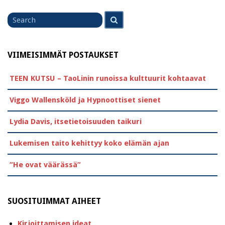
Search
Search
for
VIIMEISIMMÄT POSTAUKSET
TEEN KUTSU – TaoLinin runoissa kulttuurit kohtaavat
Viggo Wallensköld ja Hypnoottiset sienet
Lydia Davis, itsetietoisuuden taikuri
Lukemisen taito kehittyy koko elämän ajan
”He ovat väärässä”
SUOSITUIMMAT AIHEET
Kirjoittamisen ideat