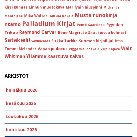
Kirsi Kunnas
Linnun muotokuva
Marilynin hiuspinni
Michel de
Musta runokirja
Mika Waltari
Montaigne
Mirkka Rekola
Palladium Kirjat
ntamo
Pyynikin
Pentti Saarikoski
Raymond Carver
Trikoo
Réne Magritte
Saat toivoa kolmesti
Satakieli!
Suomen kirjailijaliitto
Sirkka Turkka
Savukeidas
Walt
Vapaa pudotus
Tommi Melender
Viggo Wallensköld
Viljo Kajava
Whitman
Yllämme kaartuva taivas
ARKISTOT
heinäkuu 2026
kesäkuu 2026
toukokuu 2026
huhtikuu 2026