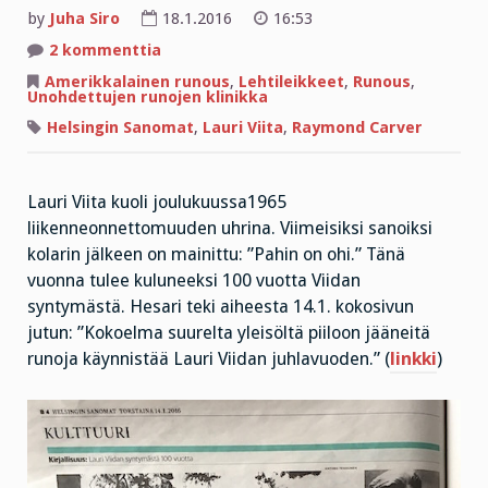
by
Juha Siro
18.1.2016
16:53
artikkeliin
2 kommenttia
Lauri
ja
Amerikkalainen runous
,
Lehtileikkeet
,
Runous
,
Raymond
Unohdettujen runojen klinikka
vetivät
elämästä
Helsingin Sanomat
,
Lauri Viita
,
Raymond Carver
saman
johtopäätöksen
Lauri Viita kuoli joulukuussa1965
liikenneonnettomuuden uhrina. Viimeisiksi sanoiksi
kolarin jälkeen on mainittu: ”Pahin on ohi.” Tänä
vuonna tulee kuluneeksi 100 vuotta Viidan
syntymästä. Hesari teki aiheesta 14.1. kokosivun
jutun: ”Kokoelma suurelta yleisöltä piiloon jääneitä
runoja käynnistää Lauri Viidan juhlavuoden.” (
linkki
)