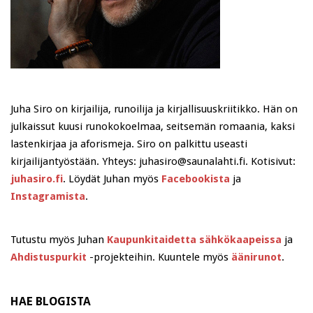
Juha Siro on kirjailija, runoilija ja kirjallisuuskriitikko. Hän on
julkaissut kuusi runokokoelmaa, seitsemän romaania, kaksi
lastenkirjaa ja aforismeja. Siro on palkittu useasti
kirjailijantyöstään. Yhteys: juhasiro@saunalahti.fi. Kotisivut:
juhasiro.fi
. Löydät Juhan myös
Facebookista
ja
Instagramista
.
Tutustu myös Juhan
Kaupunkitaidetta sähkökaapeissa
ja
Ahdistuspurkit
-projekteihin. Kuuntele myös
äänirunot
.
HAE BLOGISTA