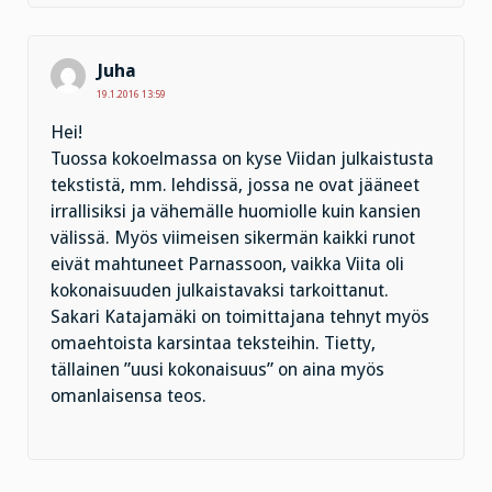
Juha
19.1.2016 13:59
Hei!
Tuossa kokoelmassa on kyse Viidan julkaistusta
tekstistä, mm. lehdissä, jossa ne ovat jääneet
irrallisiksi ja vähemälle huomiolle kuin kansien
välissä. Myös viimeisen sikermän kaikki runot
eivät mahtuneet Parnassoon, vaikka Viita oli
kokonaisuuden julkaistavaksi tarkoittanut.
Sakari Katajamäki on toimittajana tehnyt myös
omaehtoista karsintaa teksteihin. Tietty,
tällainen ”uusi kokonaisuus” on aina myös
omanlaisensa teos.