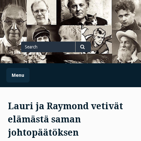
Skip
to
content
Search
for
Search
Menu
Lauri ja Raymond vetivät
elämästä saman
johtopäätöksen