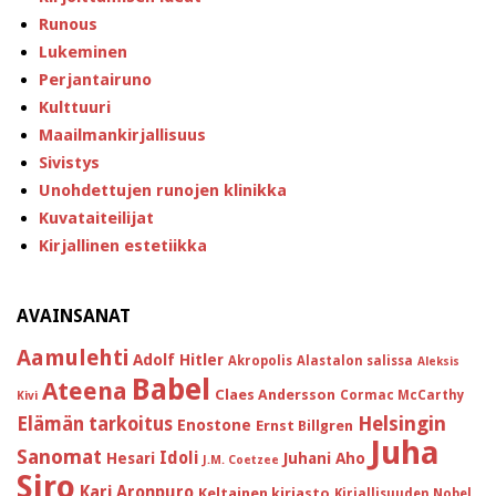
Runous
Lukeminen
Perjantairuno
Kulttuuri
Maailmankirjallisuus
Sivistys
Unohdettujen runojen klinikka
Kuvataiteilijat
Kirjallinen estetiikka
AVAINSANAT
Aamulehti
Adolf Hitler
Akropolis
Alastalon salissa
Aleksis
Babel
Ateena
Claes Andersson
Cormac McCarthy
Kivi
Helsingin
Elämän tarkoitus
Enostone
Ernst Billgren
Juha
Sanomat
Idoli
Hesari
Juhani Aho
J.M. Coetzee
Siro
Kari Aronpuro
Keltainen kirjasto
Kirjallisuuden Nobel