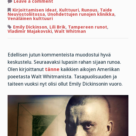
on
Leave a comment
”Korvapuusti
yleiselle
Kirjoittamisen ideat
,
Kulttuuri
,
Runous
,
Taide
maulle”
Neuvostoliitossa
,
Unohdettujen runojen klinikka
,
Venäläinen kulttuuri
Emily Dickinson
,
Lili Brik
,
Tampereen runot
,
Vladimir Majakovski
,
Walt Whitman
Edellisen jutun kommenteista muodostui hyvä
keskustelu. Seuraavaksi lupasin rahan sijaan runoa.
Olen kirjoittanut
tänne
kaikkien aikojen Ameriikan
poeetasta Walt Whitmanista. Tasapuolisuuden ja
taiteen vuoksi nyt olisi ollut Emily Dickinsonin vuoro.