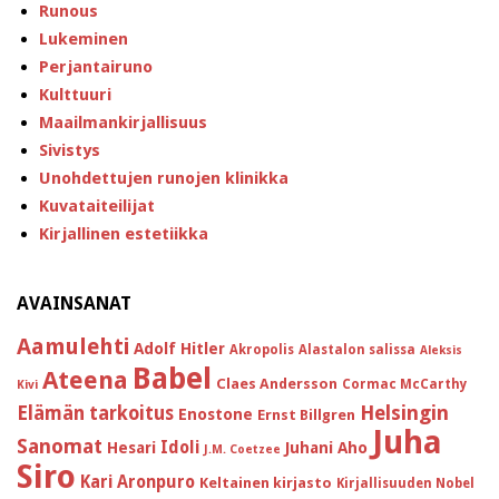
Runous
Lukeminen
Perjantairuno
Kulttuuri
Maailmankirjallisuus
Sivistys
Unohdettujen runojen klinikka
Kuvataiteilijat
Kirjallinen estetiikka
AVAINSANAT
Aamulehti
Adolf Hitler
Akropolis
Alastalon salissa
Aleksis
Babel
Ateena
Claes Andersson
Cormac McCarthy
Kivi
Helsingin
Elämän tarkoitus
Enostone
Ernst Billgren
Juha
Sanomat
Idoli
Hesari
Juhani Aho
J.M. Coetzee
Siro
Kari Aronpuro
Keltainen kirjasto
Kirjallisuuden Nobel