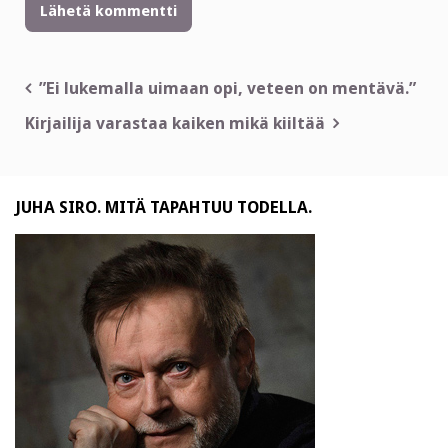
Artikkelien
”Ei lukemalla uimaan opi, veteen on mentävä.”
selaus
Kirjailija varastaa kaiken mikä kiiltää
JUHA SIRO. MITÄ TAPAHTUU TODELLA.