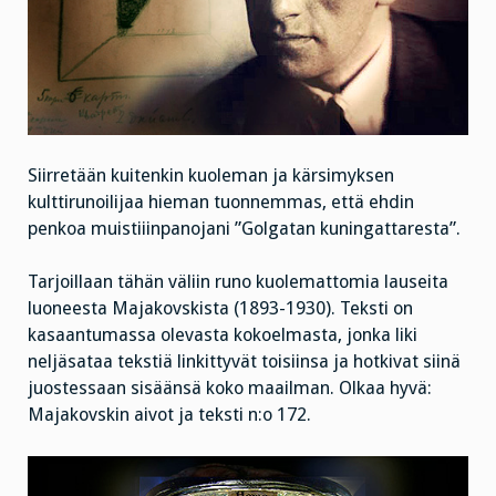
Siirretään kuitenkin kuoleman ja kärsimyksen
kulttirunoilijaa hieman tuonnemmas, että ehdin
penkoa muistiiinpanojani ”Golgatan kuningattaresta”.
Tarjoillaan tähän väliin runo kuolemattomia lauseita
luoneesta Majakovskista (1893-1930). Teksti on
kasaantumassa olevasta kokoelmasta, jonka liki
neljäsataa tekstiä linkittyvät toisiinsa ja hotkivat siinä
juostessaan sisäänsä koko maailman. Olkaa hyvä:
Majakovskin aivot ja teksti n:o 172.