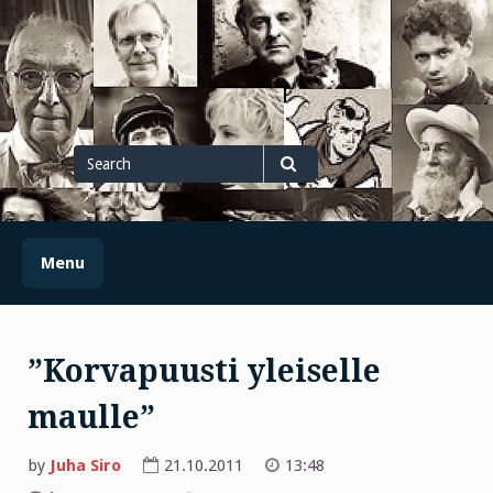
Skip
to
content
Search
for
Search
Menu
”Korvapuusti yleiselle
maulle”
by
Juha Siro
21.10.2011
13:48