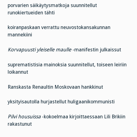
porvarien säikäytysmatkoja suunnitellut
runokiertueiden tähti
koiranpaskaan verrattu neuvostokansakunnan
mannekiini
Korvapuusti yleiselle maulle
-manifestin julkaissut
suprematistisia mainoksia suunnitellut, toiseen leiriin
loikannut
Ranskasta Renaultin Moskovaan hankkinut
yksityisautolla hurjastellut huligaanikommunisti
Pilvi housuissa
-kokoelmaa kirjoittaessaan Lili Brikiin
rakastunut