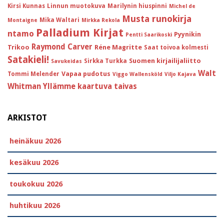
Kirsi Kunnas
Linnun muotokuva
Marilynin hiuspinni
Michel de
Musta runokirja
Mika Waltari
Montaigne
Mirkka Rekola
Palladium Kirjat
ntamo
Pyynikin
Pentti Saarikoski
Raymond Carver
Trikoo
Réne Magritte
Saat toivoa kolmesti
Satakieli!
Suomen kirjailijaliitto
Sirkka Turkka
Savukeidas
Walt
Vapaa pudotus
Tommi Melender
Viggo Wallensköld
Viljo Kajava
Whitman
Yllämme kaartuva taivas
ARKISTOT
heinäkuu 2026
kesäkuu 2026
toukokuu 2026
huhtikuu 2026