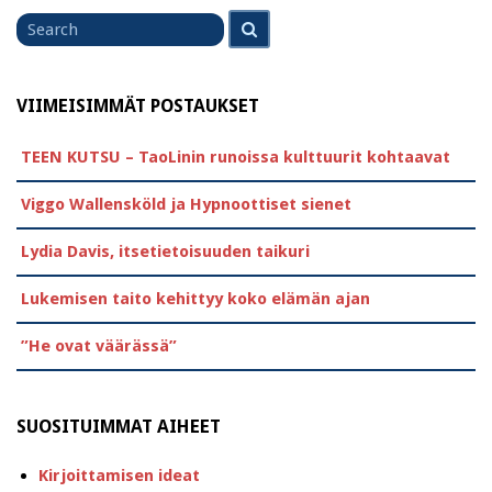
Search
Search
for
VIIMEISIMMÄT POSTAUKSET
TEEN KUTSU – TaoLinin runoissa kulttuurit kohtaavat
Viggo Wallensköld ja Hypnoottiset sienet
Lydia Davis, itsetietoisuuden taikuri
Lukemisen taito kehittyy koko elämän ajan
”He ovat väärässä”
SUOSITUIMMAT AIHEET
Kirjoittamisen ideat