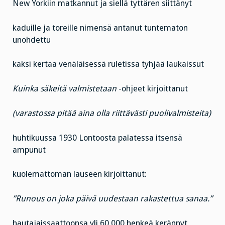
New Yorkiin matkannut ja siellä tyttären siittänyt
kaduille ja toreille nimensä antanut tuntematon
unohdettu
kaksi kertaa venäläisessä ruletissa tyhjää laukaissut
Kuinka säkeitä valmistetaan
-ohjeet kirjoittanut
(varastossa pitää aina olla riittävästi puolivalmisteita)
huhtikuussa 1930 Lontoosta palatessa itsensä
ampunut
kuolemattoman lauseen kirjoittanut:
”Runous on joka päivä uudestaan rakastettua sanaa.”
hautajaissaattoonsa yli 60 000 henkeä kerännyt