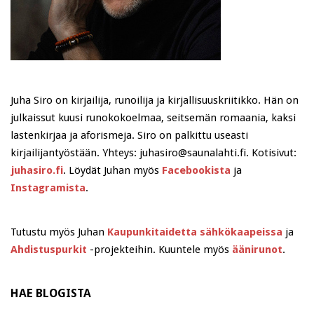
Juha Siro on kirjailija, runoilija ja kirjallisuuskriitikko. Hän on
julkaissut kuusi runokokoelmaa, seitsemän romaania, kaksi
lastenkirjaa ja aforismeja. Siro on palkittu useasti
kirjailijantyöstään. Yhteys: juhasiro@saunalahti.fi. Kotisivut:
juhasiro.fi
. Löydät Juhan myös
Facebookista
ja
Instagramista
.
Tutustu myös Juhan
Kaupunkitaidetta sähkökaapeissa
ja
Ahdistuspurkit
-projekteihin. Kuuntele myös
äänirunot
.
HAE BLOGISTA