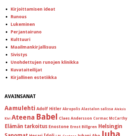
Kirjoittamisen ideat
Runous
Lukeminen
Perjantairuno
Kulttuuri
Maailmankirjallisuus
Sivistys
Unohdettujen runojen klinikka
Kuvataiteilijat
Kirjallinen estetiikka
AVAINSANAT
Aamulehti
Adolf Hitler
Akropolis
Alastalon salissa
Aleksis
Babel
Ateena
Claes Andersson
Cormac McCarthy
Kivi
Helsingin
Elämän tarkoitus
Enostone
Ernst Billgren
Juha
Sanomat
Idoli
Hesari
Juhani Aho