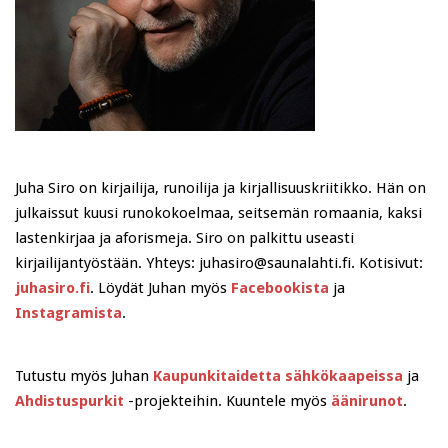
Juha Siro on kirjailija, runoilija ja kirjallisuuskriitikko. Hän on
julkaissut kuusi runokokoelmaa, seitsemän romaania, kaksi
lastenkirjaa ja aforismeja. Siro on palkittu useasti
kirjailijantyöstään. Yhteys: juhasiro@saunalahti.fi. Kotisivut:
juhasiro.fi
. Löydät Juhan myös
Facebookista
ja
Instagramista
.
Tutustu myös Juhan
Kaupunkitaidetta sähkökaapeissa
ja
Ahdistuspurkit
-projekteihin. Kuuntele myös
äänirunot
.