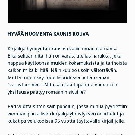
HYVÄÄ HUOMENTA KAUNIS ROUVA
Kirjailija hyödyntää kansien väliin oman elämänsä.
Eikä sekään riitä: hän on varas, utelias harakka, joka
nappaa käyttöönsä muiden kokemuksista ja tarinoista
kaiken mikä kiiltää. Näin kuulee usein väitettävän.
Mutta miten käy todellisuudessa neljän sanan
”varastaminen”. Mitä saattaa tapahtua ennen kuin
yksi lause päätyy romaanin sivuille?
Pari vuotta sitten sain puhelun, jossa minua pyydettiin
viemään paikallisen kirjailijayhdistyksen onnittelut ja
kukat palvelukodissa 95 vuotta täyttävälle kirjailijalle.