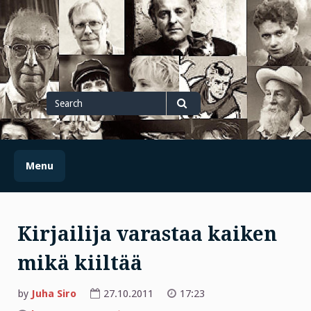
Skip
to
content
Search
for
Search
Menu
Kirjailija varastaa kaiken
mikä kiiltää
by
Juha Siro
27.10.2011
17:23