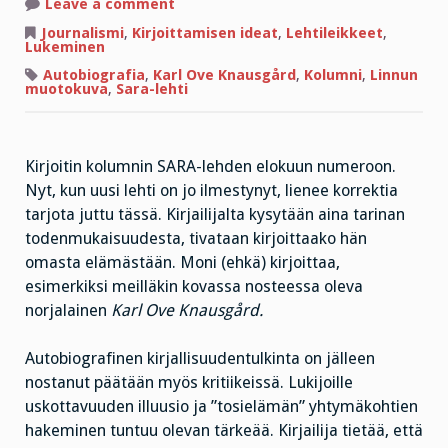
on
Leave a comment
Kirjailija
varastaa
Journalismi
,
Kirjoittamisen ideat
,
Lehtileikkeet
,
kaiken
Lukeminen
mikä
kiiltää
Autobiografia
,
Karl Ove Knausgård
,
Kolumni
,
Linnun
muotokuva
,
Sara-lehti
Kirjoitin kolumnin SARA-lehden elokuun numeroon.
Nyt, kun uusi lehti on jo ilmestynyt, lienee korrektia
tarjota juttu tässä. Kirjailijalta kysytään aina tarinan
todenmukaisuudesta, tivataan kirjoittaako hän
omasta elämästään. Moni (ehkä) kirjoittaa,
esimerkiksi meilläkin kovassa nosteessa oleva
norjalainen
Karl Ove Knausgård.
Autobiografinen kirjallisuudentulkinta on jälleen
nostanut päätään myös kritiikeissä. Lukijoille
uskottavuuden illuusio ja ”tosielämän” yhtymäkohtien
hakeminen tuntuu olevan tärkeää. Kirjailija tietää, että