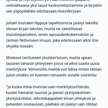
voimakkaana yksi lause keskusteluistamme ja kirjoitin
sen yöpöydälläni odottavaan muistikirjaan.
Joitain muitakin hippuja tapahtumista päätyi tekeillä
olevan kirjan tekstiin, mutta ne sekoittuivat
muistiinpanoihini, omiin lapsuudenkokemuksiin ja
tarinan fiktiiviseen imuun, joka edetessään alkoi itse
ohjailla itseään.
Mieleeni tarttuneen yksinkertaisen, mutta upean
lauseen lainasin yhteyteen jossa se alkoi saada uusia
merkityksiä. Viimeisiltä riveiltä voit lukea miten tämän
jutun otsikko on tuoreen romaanin sivuille sovitettu:
”Ja koska minä muistan vain merkityksettömän,
kuvien hämärät taustat ja pienet yksityiskohtien
yksityiskohdat, tekstinkappaleet ilman yhteyksiä ja
puheiden sivulauseet, päähäni on jäänyt vain Hildan