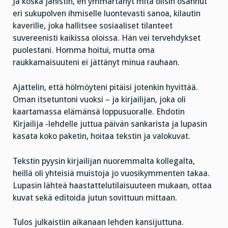
Ja koska jänistin, en ymmärtänyt mitä olisin osannut
eri sukupolven ihmiselle luontevasti sanoa, kilautin
kaverille, joka hallitsee sosiaaliset tilanteet
suvereenisti kaikissa oloissa. Hän vei tervehdykset
puolestani. Homma hoitui, mutta oma
raukkamaisuuteni ei jättänyt minua rauhaan.
Ajattelin, että hölmöyteni pitäisi jotenkin hyvittää.
Oman itsetuntoni vuoksi – ja kirjailijan, joka oli
kaartamassa elämänsä loppusuoralle. Ehdotin
Kirjailija -lehdelle juttua päivän sankarista ja lupasin
kasata koko paketin, hoitaa tekstin ja valokuvat.
Tekstin pyysin kirjailijan nuoremmalta kollegalta,
heillä oli yhteisiä muistoja jo vuosikymmenten takaa.
Lupasin lähteä haastattelutilaisuuteen mukaan, ottaa
kuvat sekä editoida jutun sovittuun mittaan.
Tulos julkaistiin aikanaan lehden kansijuttuna.