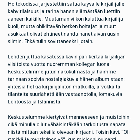
Hoitokodissa järjestettiin sataa käyvälle kirjailijalle
kahvitilaisuus ja tarina hänen elämästään luettiin
ääneen kaikille. Muutaman viikon kuluttua kirjailija
kuoli, mutta ohikiitävän hetken hoitajat ja muut
asukkaat olivat ehtineet nähdä hänet aivan uusin
silmin. Ehkä tulin sovittaneeksi jotain.
Lehden juttua kasatessa kävin pari kertaa kirjailijan
viisitoista vuotta nuoremman kollegan luona.
Keskustelimme jutun näkökulmasta ja haimme
tarinaan sopivia nostalgiakuvia hänen albumistaan:
yhteisiä hetkiä kirjailijaliiton matkoilla, arvokkaita
tilanteita suurlähettilään vastaanotolla, lomakuvia
Lontoosta ja Islannista.
Keskustelumme kiertyivät menneeseen ja muistoihin,
eikä minulla ollut vähäisintäkään tarkoitusta napata
niistä mitään tekeillä olevaan kirjaani. Toisin kävi. ”Oli
synkkä ja myrskyinen yö”, kun mieleeni pulpahti