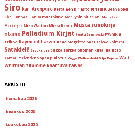
J.M. Coetzee
Siro
Kari Aronpuro
Keltainen kirjasto
Kirjallisuuden Nobel
Kirsi Kunnas
Linnun muotokuva
Marilynin hiuspinni
Michel de
Musta runokirja
Mika Waltari
Montaigne
Mirkka Rekola
Palladium Kirjat
ntamo
Pyynikin
Pentti Saarikoski
Raymond Carver
Trikoo
Réne Magritte
Saat toivoa kolmesti
Satakieli!
Suomen kirjailijaliitto
Sirkka Turkka
Savukeidas
Walt
Vapaa pudotus
Tommi Melender
Viggo Wallensköld
Viljo Kajava
Whitman
Yllämme kaartuva taivas
ARKISTOT
heinäkuu 2026
kesäkuu 2026
toukokuu 2026