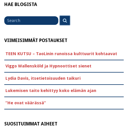
HAE BLOGISTA
Search
Search
for
VIIMEISIMMÄT POSTAUKSET
TEEN KUTSU – TaoLinin runoissa kulttuurit kohtaavat
Viggo Wallensköld ja Hypnoottiset sienet
Lydia Davis, itsetietoisuuden taikuri
Lukemisen taito kehittyy koko elämän ajan
”He ovat väärässä”
SUOSITUIMMAT AIHEET