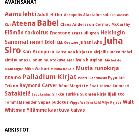
AVAINSANAT
Aamulehti
Adolf Hitler
Akropolis
Alastalon salissa
Aleksis
Babel
Ateena
Claes Andersson
Cormac McCarthy
Kivi
Helsingin
Elämän tarkoitus
Enostone
Ernst Billgren
Juha
Sanomat
Idoli
Hesari
Juhani Aho
J.M. Coetzee
Siro
Kari Aronpuro
Keltainen kirjasto
Kirjallisuuden Nobel
Kirsi Kunnas
Linnun muotokuva
Marilynin hiuspinni
Michel de
Musta runokirja
Mika Waltari
Montaigne
Mirkka Rekola
Palladium Kirjat
ntamo
Pyynikin
Pentti Saarikoski
Raymond Carver
Trikoo
Réne Magritte
Saat toivoa kolmesti
Satakieli!
Suomen kirjailijaliitto
Sirkka Turkka
Savukeidas
Walt
Vapaa pudotus
Tommi Melender
Viggo Wallensköld
Viljo Kajava
Whitman
Yllämme kaartuva taivas
ARKISTOT