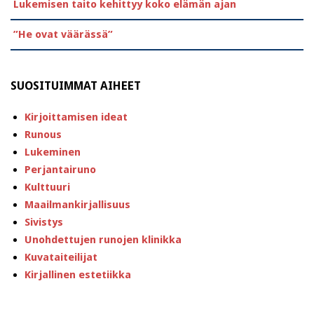
Lukemisen taito kehittyy koko elämän ajan
”He ovat väärässä”
SUOSITUIMMAT AIHEET
Kirjoittamisen ideat
Runous
Lukeminen
Perjantairuno
Kulttuuri
Maailmankirjallisuus
Sivistys
Unohdettujen runojen klinikka
Kuvataiteilijat
Kirjallinen estetiikka