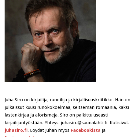
Juha Siro on kirjailija, runoilija ja kirjallisuuskriitikko. Hän on
julkaissut kuusi runokokoelmaa, seitsemän romaania, kaksi
lastenkirjaa ja aforismeja. Siro on palkittu useasti
kirjailijantyöstään. Yhteys: juhasiro@saunalahti.fi. Kotisivut:
juhasiro.fi
. Löydät Juhan myös
Facebookista
ja