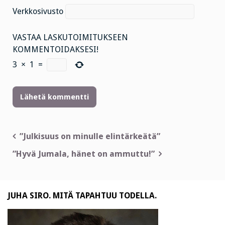
Verkkosivusto
VASTAA LASKUTOIMITUKSEEN
KOMMENTOIDAKSESI!
3
×
1
=
Artikkelien
”Julkisuus on minulle elintärkeätä”
selaus
”Hyvä Jumala, hänet on ammuttu!”
JUHA SIRO. MITÄ TAPAHTUU TODELLA.