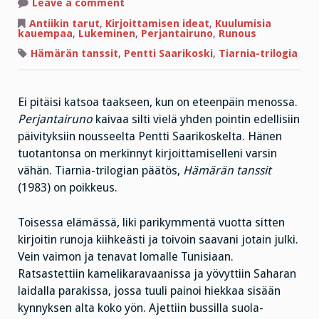
on
Leave a comment
En
tunne
Antiikin tarut
,
Kirjoittamisen ideat
,
Kuulumisia
kirjaa,
kauempaa
,
Lukeminen
,
Perjantairuno
,
Runous
joka
loppuu
Hämärän tanssit
,
Pentti Saarikoski
,
Tiarnia-trilogia
yhtä
upeasti
Ei pitäisi katsoa taakseen, kun on eteenpäin menossa.
Perjantairuno
kaivaa silti vielä yhden pointin edellisiin
päivityksiin nousseelta Pentti Saarikoskelta. Hänen
tuotantonsa on merkinnyt kirjoittamiselleni varsin
vähän. Tiarnia-trilogian päätös,
Hämärän tanssit
(1983) on poikkeus.
Toisessa elämässä, liki parikymmentä vuotta sitten
kirjoitin runoja kiihkeästi ja toivoin saavani jotain julki.
Vein vaimon ja tenavat lomalle Tunisiaan.
Ratsastettiin kamelikaravaanissa ja yövyttiin Saharan
laidalla parakissa, jossa tuuli painoi hiekkaa sisään
kynnyksen alta koko yön. Ajettiin bussilla suola-