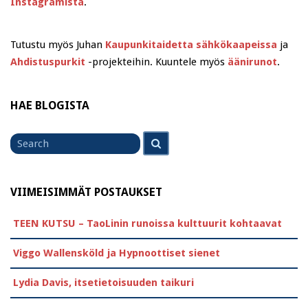
Instagramista
.
Tutustu myös Juhan
Kaupunkitaidetta sähkökaapeissa
ja
Ahdistuspurkit
-projekteihin. Kuuntele myös
äänirunot
.
HAE BLOGISTA
Search
Search
for
VIIMEISIMMÄT POSTAUKSET
TEEN KUTSU – TaoLinin runoissa kulttuurit kohtaavat
Viggo Wallensköld ja Hypnoottiset sienet
Lydia Davis, itsetietoisuuden taikuri