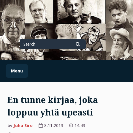
Skip
to
content
Search
for
Search
Menu
En tunne kirjaa, joka
loppuu yhtä upeasti
by
Juha Siro
8.11.2013
14:43