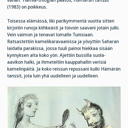
vähän. Tiarnia-trilogian päätös,
Hämärän tanssit
(1983) on poikkeus.
Toisessa elämässä, liki parikymmentä vuotta sitten
kirjoitin runoja kiihkeästi ja toivoin saavani jotain julki.
Vein vaimon ja tenavat lomalle Tunisiaan.
Ratsastettiin kamelikaravaanissa ja yövyttiin Saharan
laidalla parakissa, jossa tuuli painoi hiekkaa sisään
kynnyksen alta koko yön. Ajettiin bussilla suola-
aavikon halki, ja ihmeteltiin kauppahallin verisiä
kamelinpäitä. Ja koko reissun repussani kulki Hämärän
tanssit, jota luin yhä uudelleen ja uudelleen.