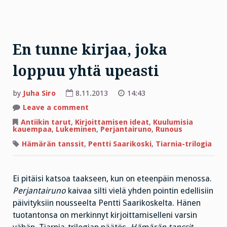
En tunne kirjaa, joka
loppuu yhtä upeasti
by
Juha Siro
8.11.2013
14:43
on
Leave a comment
En
tunne
Antiikin tarut
,
Kirjoittamisen ideat
,
Kuulumisia
kirjaa,
kauempaa
,
Lukeminen
,
Perjantairuno
,
Runous
joka
loppuu
Hämärän tanssit
,
Pentti Saarikoski
,
Tiarnia-trilogia
yhtä
upeasti
Ei pitäisi katsoa taakseen, kun on eteenpäin menossa.
Perjantairuno
kaivaa silti vielä yhden pointin edellisiin
päivityksiin nousseelta Pentti Saarikoskelta. Hänen
tuotantonsa on merkinnyt kirjoittamiselleni varsin