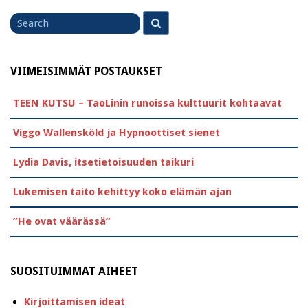
Search
Search
for
VIIMEISIMMÄT POSTAUKSET
TEEN KUTSU – TaoLinin runoissa kulttuurit kohtaavat
Viggo Wallensköld ja Hypnoottiset sienet
Lydia Davis, itsetietoisuuden taikuri
Lukemisen taito kehittyy koko elämän ajan
”He ovat väärässä”
SUOSITUIMMAT AIHEET
Kirjoittamisen ideat