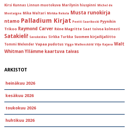
Kirsi Kunnas
Linnun muotokuva
Marilynin hiuspinni
Michel de
Musta runokirja
Mika Waltari
Montaigne
Mirkka Rekola
Palladium Kirjat
ntamo
Pyynikin
Pentti Saarikoski
Raymond Carver
Trikoo
Réne Magritte
Saat toivoa kolmesti
Satakieli!
Suomen kirjailijaliitto
Sirkka Turkka
Savukeidas
Walt
Vapaa pudotus
Tommi Melender
Viggo Wallensköld
Viljo Kajava
Whitman
Yllämme kaartuva taivas
ARKISTOT
heinäkuu 2026
kesäkuu 2026
toukokuu 2026
huhtikuu 2026