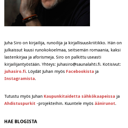
Juha Siro on kirjailija, runoilija ja kirjallisuuskriitikko. Hän on
julkaissut kuusi runokokoelmaa, seitsemän romaania, kaksi
lastenkirjaa ja aforismeja. Siro on palkittu useasti
kirjailijantyöstään. Yhteys: juhasiro@saunalahti.fi. Kotisivut:
juhasiro.fi
. Löydät Juhan myös
Facebookista
ja
Instagramista
.
Tutustu myös Juhan
Kaupunkitaidetta sähkökaapeissa
ja
Ahdistuspurkit
-projekteihin. Kuuntele myös
äänirunot
.
HAE BLOGISTA