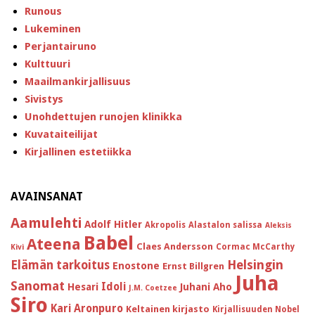
Runous
Lukeminen
Perjantairuno
Kulttuuri
Maailmankirjallisuus
Sivistys
Unohdettujen runojen klinikka
Kuvataiteilijat
Kirjallinen estetiikka
AVAINSANAT
Aamulehti
Adolf Hitler
Akropolis
Alastalon salissa
Aleksis
Babel
Ateena
Claes Andersson
Cormac McCarthy
Kivi
Helsingin
Elämän tarkoitus
Enostone
Ernst Billgren
Juha
Sanomat
Idoli
Hesari
Juhani Aho
J.M. Coetzee
Siro
Kari Aronpuro
Keltainen kirjasto
Kirjallisuuden Nobel