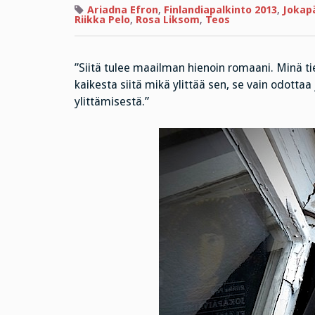
Ariadna Efron
,
Finlandiapalkinto 2013
,
Jokap
Riikka Pelo
,
Rosa Liksom
,
Teos
”Siitä tulee maailman hienoin romaani. Minä 
kaikesta siitä mikä ylittää sen, se vain odottaa 
ylittämisestä.”