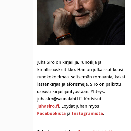
Juha Siro on kirjailija, runoilija ja
kirjallisuuskriitikko. Hän on julkaissut kuusi
runokokoelmaa, seitsemän romaania, kaksi
lastenkirjaa ja aforismeja. Siro on palkittu
useasti kirjailijantyöstään. Yhteys:
juhasiro@saunalahti.fi. Kotisivut:
juhasiro.fi
. Löydät Juhan myös
Facebookista
ja
Instagramista
.