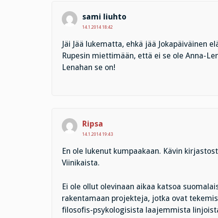
sami liuhto
14.1.2014 18:42
Jäi Jää lukematta, ehkä jää Jokapäiväinen 
Rupesin miettimään, että ei se ole Anna-Lena
Lenahan se on!
Ripsa
14.1.2014 19:43
En ole lukenut kumpaakaan. Kävin kirjastosta
Viinikaista.
Ei ole ollut olevinaan aikaa katsoa suomal
rakentamaan projekteja, jotka ovat tekemis
filosofis-psykologisista laajemmista linjois