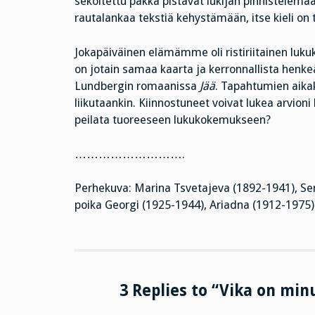
sekoitettu pakka pistävät lukijan pinnistelemää
rautalankaa tekstiä kehystämään, itse kieli on
Jokapäiväinen elämämme oli ristiriitainen luk
on jotain samaa kaarta ja kerronnallista henke
Lundbergin romaanissa
Jää
. Tapahtumien aikak
liikutaankin. Kiinnostuneet voivat lukea arvioni k
peilata tuoreeseen lukukokemukseen?
……………………….
Perhekuva: Marina Tsvetajeva (1892-1941), Serg
poika Georgi (1925-1944), Ariadna (1912-1975)
3 Replies to “Vika on min