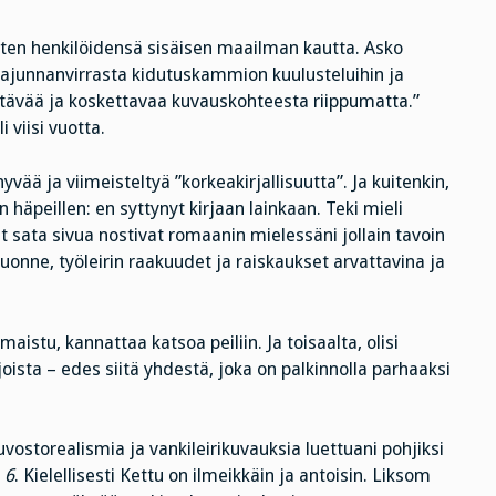
isten henkilöidensä sisäisen maailman kautta. Asko
Tajunnanvirrasta kidutuskammion kuulusteluihin ja
yttävää ja koskettavaa kuvauskohteesta riippumatta.”
i viisi vuotta.
ä ja viimeisteltyä ”korkeakirjallisuutta”. Ja kuitenkin,
äpeillen: en syttynyt kirjaan lainkaan. Teki mieli
ut sata sivua nostivat romaanin mielessäni jollain tavoin
juonne, työleirin raakuudet ja raiskaukset arvattavina ja
 maistu, kannattaa katsoa peiliin. Ja toisaalta, olisi
oista – edes siitä yhdestä, joka on palkinnolla parhaaksi
vostorealismia ja vankileirikuvauksia luettuani pohjiksi
 6
. Kielellisesti Kettu on ilmeikkäin ja antoisin. Liksom