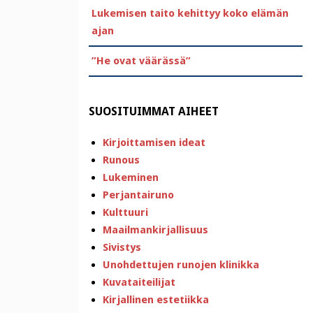
Lukemisen taito kehittyy koko elämän
ajan
”He ovat väärässä”
SUOSITUIMMAT AIHEET
Kirjoittamisen ideat
Runous
Lukeminen
Perjantairuno
Kulttuuri
Maailmankirjallisuus
Sivistys
Unohdettujen runojen klinikka
Kuvataiteilijat
Kirjallinen estetiikka