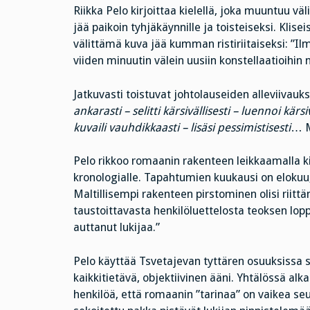
Riikka Pelo kirjoittaa kielellä, joka muuntuu väl
jää paikoin tyhjäkäynnille ja toisteiseksi. Klisei
välittämä kuva jää kumman ristiriitaiseksi: ”Ilm
viiden minuutin välein uusiin konstellaatioihin n
Jatkuvasti toistuvat johtolauseiden alleviivauks
ankarasti – selitti kärsivällisesti – luennoi kärsi
kuvaili vauhdikkaasti – lisäsi pessimistisesti
… M
Pelo rikkoo romaanin rakenteen leikkaamalla ki
kronologialle. Tapahtumien kuukausi on elokuu
Maltillisempi rakenteen pirstominen olisi riittä
taustoittavasta henkilöluettelosta teoksen loppu
auttanut lukijaa.”
Pelo käyttää Tsvetajevan tyttären osuuksissa s
kaikkitietävä, objektiivinen ääni. Yhtälössä a
henkilöä, että romaanin ”tarinaa” on vaikea seu