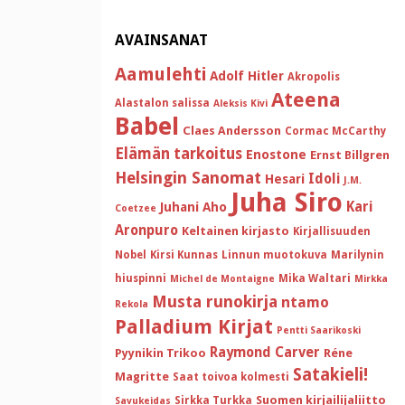
AVAINSANAT
Aamulehti
Adolf Hitler
Akropolis
Ateena
Alastalon salissa
Aleksis Kivi
Babel
Claes Andersson
Cormac McCarthy
Elämän tarkoitus
Enostone
Ernst Billgren
Helsingin Sanomat
Idoli
Hesari
J.M.
Juha Siro
Kari
Juhani Aho
Coetzee
Aronpuro
Keltainen kirjasto
Kirjallisuuden
Nobel
Kirsi Kunnas
Linnun muotokuva
Marilynin
hiuspinni
Mika Waltari
Michel de Montaigne
Mirkka
Musta runokirja
ntamo
Rekola
Palladium Kirjat
Pentti Saarikoski
Raymond Carver
Pyynikin Trikoo
Réne
Satakieli!
Magritte
Saat toivoa kolmesti
Suomen kirjailijaliitto
Sirkka Turkka
Savukeidas