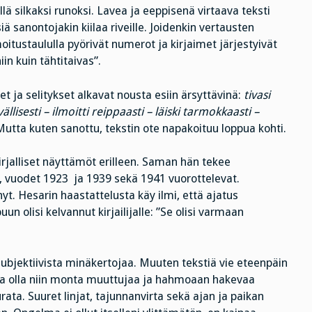
illä silkaksi runoksi. Lavea ja eeppisenä virtaava teksti
siä sanontojakin kiilaa riveille. Joidenkin vertausten
oitustaululla pyörivät numerot ja kirjaimet järjestyivät
iin kuin tähtitaivas”.
et ja selitykset alkavat nousta esiin ärsyttävinä:
tivasi
vällisesti – ilmoitti reippaasti – läiski tarmokkaasti –
utta kuten sanottu, tekstin ote napakoituu loppua kohti.
rjalliset näyttämöt erilleen. Saman hän tekee
, vuodet 1923 ja 1939 sekä 1941 vuorottelevat.
nyt. Hesarin haastattelusta käy ilmi, että ajatus
un olisi kelvannut kirjailijalle: ”Se olisi varmaan
ubjektiivista minäkertojaa. Muuten tekstiä vie eteenpäin
lkaa olla niin monta muuttujaa ja hahmoaan hakevaa
rata. Suuret linjat, tajunnanvirta sekä ajan ja paikan