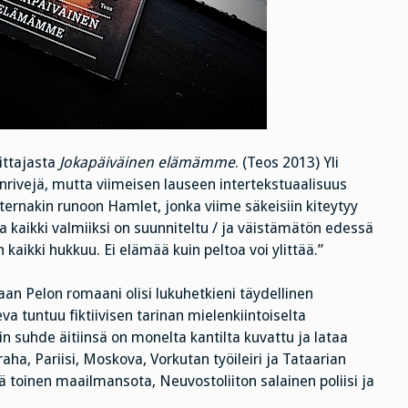
ittajasta
Jokapäiväinen elämämme
. (Teos 2013) Yli
nrivejä, mutta viimeisen lauseen intertekstuaalisuus
sternakin runoon Hamlet, jonka viime säkeisiin kiteytyy
kaikki valmiiksi on suunniteltu / ja väistämätön edessä
 kaikki hukkuu. Ei elämää kuin peltoa voi ylittää.”
aan Pelon romaani olisi lukuhetkieni täydellinen
a tuntuu fiktiivisen tarinan mielenkiintoiselta
n suhde äitiinsä on monelta kantilta kuvattu ja lataa
raha, Pariisi, Moskova, Vorkutan työileiri ja Tataarian
 toinen maailmansota, Neuvostoliiton salainen poliisi ja