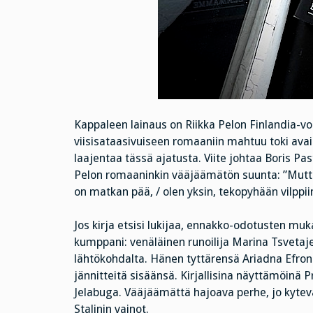
Kappaleen lainaus on Riikka Pelon Finlandia-vo
viisisataasivuiseen romaaniin mahtuu toki avai
laajentaa tässä ajatusta. Viite johtaa Boris Pa
Pelon romaaninkin vääjäämätön suunta: ”Mutta 
on matkan pää, / olen yksin, tekopyhään vilppiin
Jos kirja etsisi lukijaa, ennakko-odotusten muk
kumppani: venäläinen runoilija Marina Tsvetajev
lähtökohdalta. Hänen tyttärensä Ariadna Efroni
jännitteitä sisäänsä. Kirjallisina näyttämöinä P
Jelabuga. Vääjäämättä hajoava perhe, jo kytevä
Stalinin vainot.