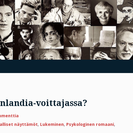
nlandia-voittajassa?
artikkeliin
mmenttia
Vika
on
jalliset näyttämöt
,
Lukeminen
,
Psykologinen romaani
,
minussa
eikä