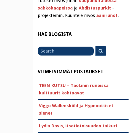
Tutustu myös Juhan
Kaupunkitaidetta
sähkökaapeissa
ja
Ahdistuspurkit
-
projekteihin. Kuuntele myös
äänirunot
.
HAE BLOGISTA
Search
Search
for
VIIMEISIMMÄT POSTAUKSET
TEEN KUTSU – TaoLinin runoissa
kulttuurit kohtaavat
Viggo Wallensköld ja Hypnoottiset
sienet
Lydia Davis, itsetietoisuuden taikuri