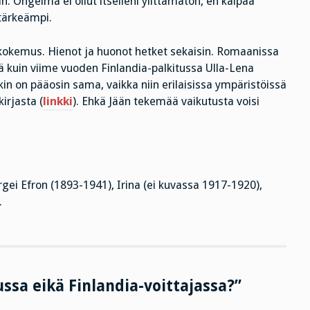
n. Ongelma ei ollut itselleni ylittämätön, en kaipaa
 tärkeämpi.
ukokemus. Hienot ja huonot hetket sekaisin. Romaanissa
ä kuin viime vuoden Finlandia-palkitussa Ulla-Lena
in on pääosin sama, vaikka niin erilaisissa ympäristöissä
irjasta (
linkki
). Ehkä Jään tekemää vaikutusta voisi
ei Efron (1893-1941), Irina (ei kuvassa 1917-1920),
.
ussa eikä Finlandia-voittajassa?”