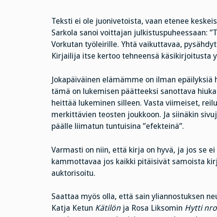
Teksti ei ole juonivetoista, vaan etenee keske
Sarkola sanoi voittajan julkistuspuheessaan: ”
Vorkutan työleirille. Yhtä vaikuttavaa, pysähd
Kirjailija itse kertoo tehneensä käsikirjoitusta yl
Jokapäiväinen elämämme on ilman epäilyksiä hyvä
tämä on lukemisen päätteeksi sanottava hiukan h
heittää lukeminen silleen. Vasta viimeiset, reil
merkittävien teosten joukkoon. Ja siinäkin sivu
päälle liimatun tuntuisina ”efekteinä”.
Varmasti on niin, että kirja on hyvä, ja jos se ei
kammottavaa jos kaikki pitäisivät samoista kirj
auktorisoitu.
Saattaa myös olla, että sain yliannostuksen neu
Katja Ketun
Kätilön
ja Rosa Liksomin
Hytti nro