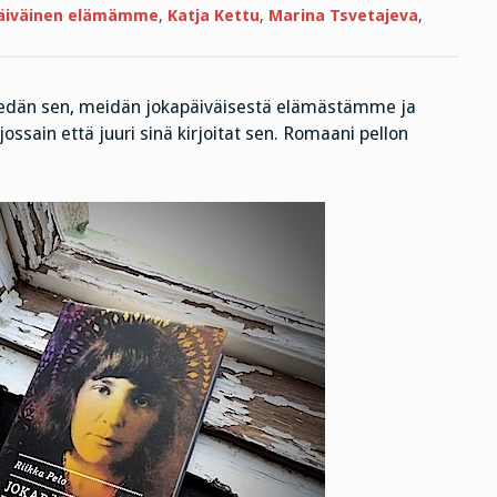
Finlandia-
äiväinen elämämme
,
Katja Kettu
,
Marina Tsvetajeva
,
voittajassa?
tiedän sen, meidän jokapäiväisestä elämästämme ja
jossain että juuri sinä kirjoitat sen. Romaani pellon