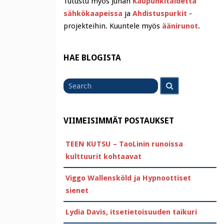
Tutustu myös Juhan
Kaupunkitaidetta
sähkökaapeissa
ja
Ahdistuspurkit
-
projekteihin. Kuuntele myös
äänirunot
.
HAE BLOGISTA
Search
Search
for
VIIMEISIMMÄT POSTAUKSET
TEEN KUTSU – TaoLinin runoissa
kulttuurit kohtaavat
Viggo Wallensköld ja Hypnoottiset
sienet
Lydia Davis, itsetietoisuuden taikuri