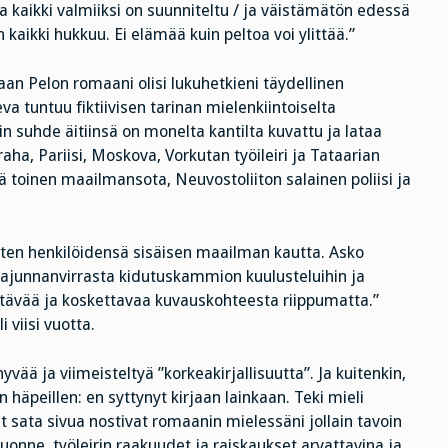
kaikki valmiiksi on suunniteltu / ja väistämätön edessä
 kaikki hukkuu. Ei elämää kuin peltoa voi ylittää.”
aan Pelon romaani olisi lukuhetkieni täydellinen
a tuntuu fiktiivisen tarinan mielenkiintoiselta
n suhde äitiinsä on monelta kantilta kuvattu ja lataa
raha, Pariisi, Moskova, Vorkutan työileiri ja Tataarian
 toinen maailmansota, Neuvostoliiton salainen poliisi ja
isten henkilöidensä sisäisen maailman kautta. Asko
Tajunnanvirrasta kidutuskammion kuulusteluihin ja
yttävää ja koskettavaa kuvauskohteesta riippumatta.”
i viisi vuotta.
ä ja viimeisteltyä ”korkeakirjallisuutta”. Ja kuitenkin,
äpeillen: en syttynyt kirjaan lainkaan. Teki mieli
ut sata sivua nostivat romaanin mielessäni jollain tavoin
juonne, työleirin raakuudet ja raiskaukset arvattavina ja