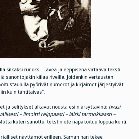
illä silkaksi runoksi. Lavea ja eeppisenä virtaava teksti
siä sanontojakin kiilaa riveille. Joidenkin vertausten
oitustaululla pyörivät numerot ja kirjaimet järjestyivät
iin kuin tähtitaivas”.
et ja selitykset alkavat nousta esiin ärsyttävinä:
tivasi
vällisesti – ilmoitti reippaasti – läiski tarmokkaasti –
utta kuten sanottu, tekstin ote napakoituu loppua kohti.
rjalliset näyttämöt erilleen. Saman hän tekee