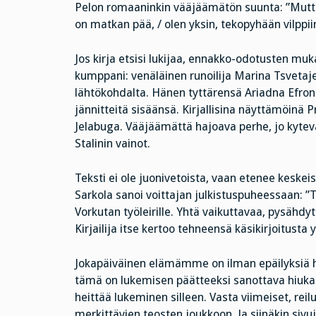
Pelon romaaninkin vääjäämätön suunta: ”Mutta 
on matkan pää, / olen yksin, tekopyhään vilppiin
Jos kirja etsisi lukijaa, ennakko-odotusten muk
kumppani: venäläinen runoilija Marina Tsvetajev
lähtökohdalta. Hänen tyttärensä Ariadna Efroni
jännitteitä sisäänsä. Kirjallisina näyttämöinä P
Jelabuga. Vääjäämättä hajoava perhe, jo kytevä
Stalinin vainot.
Teksti ei ole juonivetoista, vaan etenee keske
Sarkola sanoi voittajan julkistuspuheessaan: ”
Vorkutan työleirille. Yhtä vaikuttavaa, pysähd
Kirjailija itse kertoo tehneensä käsikirjoitusta yl
Jokapäiväinen elämämme on ilman epäilyksiä hyvä
tämä on lukemisen päätteeksi sanottava hiukan h
heittää lukeminen silleen. Vasta viimeiset, reil
merkittävien teosten joukkoon. Ja siinäkin sivu