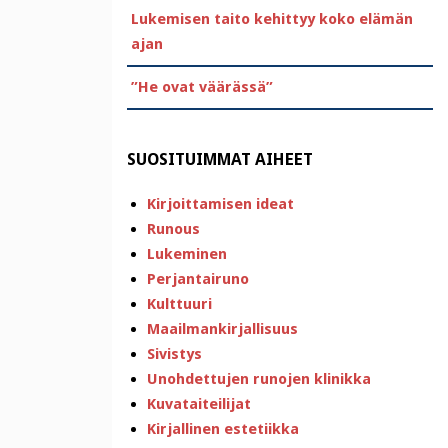
Lukemisen taito kehittyy koko elämän
ajan
”He ovat väärässä”
SUOSITUIMMAT AIHEET
Kirjoittamisen ideat
Runous
Lukeminen
Perjantairuno
Kulttuuri
Maailmankirjallisuus
Sivistys
Unohdettujen runojen klinikka
Kuvataiteilijat
Kirjallinen estetiikka