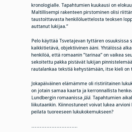
kronologialle. Tapahtumien kuukausi on elokuu
Maltillisempi rakenteen pirstominen olisi riittä
taustoittavasta henkilöluettelosta teoksen loppu
auttanut lukijaa.”
Pelo käyttää Tsvetajevan tyttären osuuksissa s
kaikkitietävä, objektiivinen ääni. Yhtälössä a
henkilöä, että romaanin ”tarinaa” on vaikea seu
sekoitettu pakka pistävät lukijan pinnistelemää
rautalankaa tekstiä kehystämään, itse kieli on
Jokapäiväinen elämämme oli ristiriitainen luk
on jotain samaa kaarta ja kerronnallista henke
Lundbergin romaanissa
Jää
. Tapahtumien aikak
liikutaankin. Kiinnostuneet voivat lukea arvioni k
peilata tuoreeseen lukukokemukseen?
……………………….