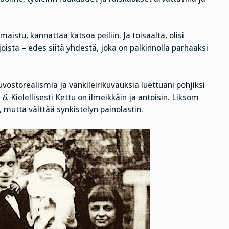
 maistu, kannattaa katsoa peiliin. Ja toisaalta, olisi
oista – edes siitä yhdestä, joka on palkinnolla parhaaksi
vostorealismia ja vankileirikuvauksia luettuani pohjiksi
 6
. Kielellisesti Kettu on ilmeikkäin ja antoisin. Liksom
utta välttää synkistelyn painolastin.