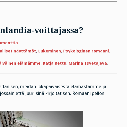
nlandia-voittajassa?
artikkeliin
mmenttia
Vika
on
jalliset näyttämöt
,
Lukeminen
,
Psykologinen romaani
,
minussa
eikä
Finlandia-
äiväinen elämämme
,
Katja Kettu
,
Marina Tsvetajeva
,
voittajassa?
tiedän sen, meidän jokapäiväisestä elämästämme ja
jossain että juuri sinä kirjoitat sen. Romaani pellon