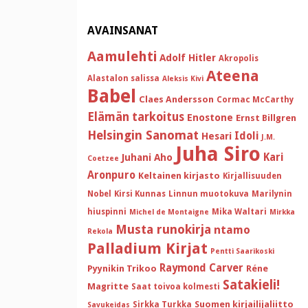
AVAINSANAT
Aamulehti
Adolf Hitler
Akropolis
Ateena
Alastalon salissa
Aleksis Kivi
Babel
Claes Andersson
Cormac McCarthy
Elämän tarkoitus
Enostone
Ernst Billgren
Helsingin Sanomat
Idoli
Hesari
J.M.
Juha Siro
Kari
Juhani Aho
Coetzee
Aronpuro
Keltainen kirjasto
Kirjallisuuden
Nobel
Kirsi Kunnas
Linnun muotokuva
Marilynin
hiuspinni
Mika Waltari
Michel de Montaigne
Mirkka
Musta runokirja
ntamo
Rekola
Palladium Kirjat
Pentti Saarikoski
Raymond Carver
Pyynikin Trikoo
Réne
Satakieli!
Magritte
Saat toivoa kolmesti
Suomen kirjailijaliitto
Sirkka Turkka
Savukeidas