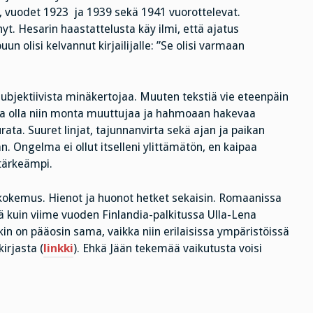
, vuodet 1923 ja 1939 sekä 1941 vuorottelevat.
nyt. Hesarin haastattelusta käy ilmi, että ajatus
un olisi kelvannut kirjailijalle: ”Se olisi varmaan
ubjektiivista minäkertojaa. Muuten tekstiä vie eteenpäin
lkaa olla niin monta muuttujaa ja hahmoaan hakevaa
rata. Suuret linjat, tajunnanvirta sekä ajan ja paikan
n. Ongelma ei ollut itselleni ylittämätön, en kaipaa
 tärkeämpi.
ukokemus. Hienot ja huonot hetket sekaisin. Romaanissa
ä kuin viime vuoden Finlandia-palkitussa Ulla-Lena
in on pääosin sama, vaikka niin erilaisissa ympäristöissä
irjasta (
linkki
). Ehkä Jään tekemää vaikutusta voisi