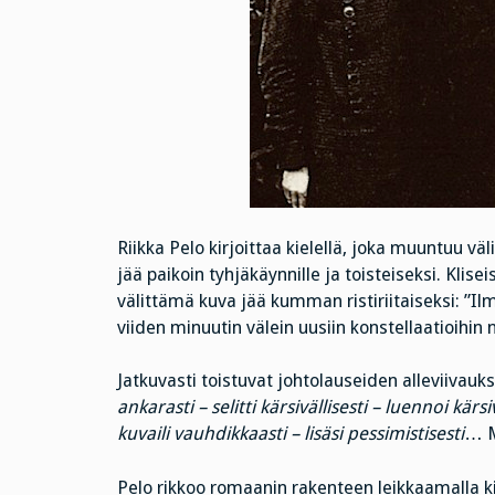
Riikka Pelo kirjoittaa kielellä, joka muuntuu väl
jää paikoin tyhjäkäynnille ja toisteiseksi. Klisei
välittämä kuva jää kumman ristiriitaiseksi: ”Ilm
viiden minuutin välein uusiin konstellaatioihin n
Jatkuvasti toistuvat johtolauseiden alleviivauks
ankarasti – selitti kärsivällisesti – luennoi kärsi
kuvaili vauhdikkaasti – lisäsi pessimistisesti
… M
Pelo rikkoo romaanin rakenteen leikkaamalla ki