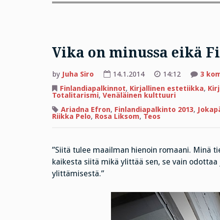
Vika on minussa eikä Fi
by
Juha Siro
14.1.2014
14:12
3 ko
Finlandiapalkinnot
,
Kirjallinen estetiikka
,
Kir
Totalitarismi
,
Venäläinen kulttuuri
Ariadna Efron
,
Finlandiapalkinto 2013
,
Jokap
Riikka Pelo
,
Rosa Liksom
,
Teos
”Siitä tulee maailman hienoin romaani. Minä 
kaikesta siitä mikä ylittää sen, se vain odottaa 
ylittämisestä.”