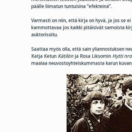
päälle liimatun tuntuisina ”efekteinä”.
Varmasti on niin, että kirja on hyvä, ja jos se ei
kammottavaa jos kaikki pitäisivät samoista kirj
auktorisoitu.
Saattaa myös olla, että sain yliannostuksen neu
Katja Ketun
Kätilön
ja Rosa Liksomin
Hytti nro
maalaa neuvostoyhteiskummasta karun kuvan, m