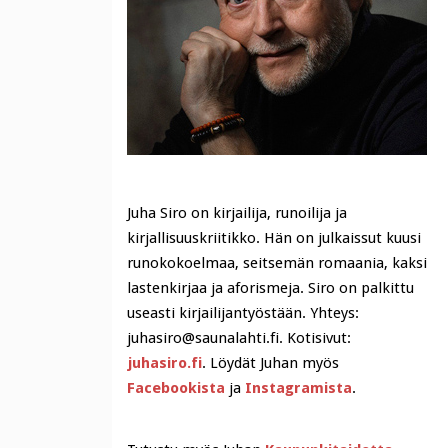
Juha Siro on kirjailija, runoilija ja
kirjallisuuskriitikko. Hän on julkaissut kuusi
runokokoelmaa, seitsemän romaania, kaksi
lastenkirjaa ja aforismeja. Siro on palkittu
useasti kirjailijantyöstään. Yhteys:
juhasiro@saunalahti.fi. Kotisivut:
juhasiro.fi
. Löydät Juhan myös
Facebookista
ja
Instagramista
.