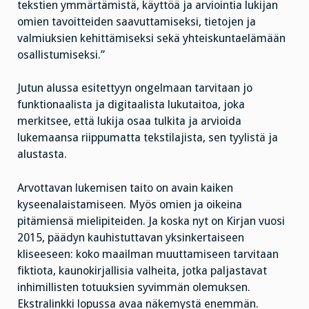
tekstien ymmärtämistä, käyttöä ja arviointia lukijan
omien tavoitteiden saavuttamiseksi, tietojen ja
valmiuksien kehittämiseksi sekä yhteiskuntaelämään
osallistumiseksi.”
Jutun alussa esitettyyn ongelmaan tarvitaan jo
funktionaalista ja digitaalista lukutaitoa, joka
merkitsee, että lukija osaa tulkita ja arvioida
lukemaansa riippumatta tekstilajista, sen tyylistä ja
alustasta.
Arvottavan lukemisen taito on avain kaiken
kyseenalaistamiseen. Myös omien ja oikeina
pitämiensä mielipiteiden. Ja koska nyt on Kirjan vuosi
2015, päädyn kauhistuttavan yksinkertaiseen
kliseeseen: koko maailman muuttamiseen tarvitaan
fiktiota, kaunokirjallisia valheita, jotka paljastavat
inhimillisten totuuksien syvimmän olemuksen.
Ekstralinkki lopussa avaa näkemystä enemmän.