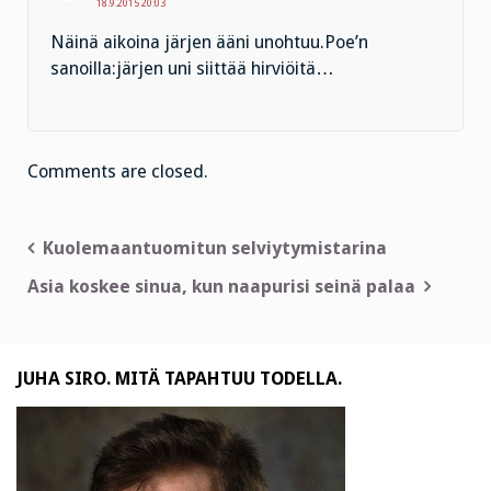
18.9.2015 20:03
Näinä aikoina järjen ääni unohtuu.Poe’n
sanoilla:järjen uni siittää hirviöitä…
Comments are closed.
Artikkelien
Kuolemaantuomitun selviytymistarina
selaus
Asia koskee sinua, kun naapurisi seinä palaa
JUHA SIRO. MITÄ TAPAHTUU TODELLA.