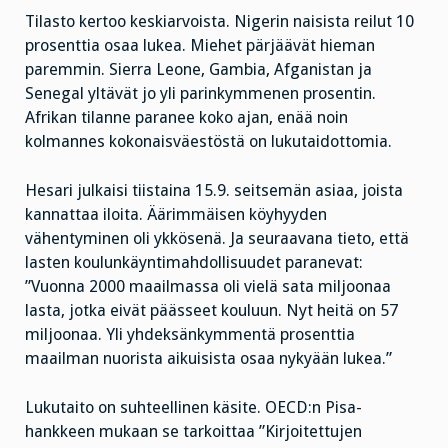
Tilasto kertoo keskiarvoista. Nigerin naisista reilut 10
prosenttia osaa lukea. Miehet pärjäävät hieman
paremmin. Sierra Leone, Gambia, Afganistan ja
Senegal yltävät jo yli parinkymmenen prosentin.
Afrikan tilanne paranee koko ajan, enää noin
kolmannes kokonaisväestöstä on lukutaidottomia.
Hesari julkaisi tiistaina 15.9. seitsemän asiaa, joista
kannattaa iloita. Äärimmäisen köyhyyden
vähentyminen oli ykkösenä. Ja seuraavana tieto, että
lasten koulunkäyntimahdollisuudet paranevat:
”Vuonna 2000 maailmassa oli vielä sata miljoonaa
lasta, jotka eivät päässeet kouluun. Nyt heitä on 57
miljoonaa. Yli yhdeksänkymmentä prosenttia
maailman nuorista aikuisista osaa nykyään lukea.”
Lukutaito on suhteellinen käsite. OECD:n Pisa-
hankkeen mukaan se tarkoittaa ”Kirjoitettujen