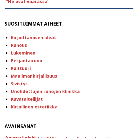
”He ovat väärässä”
SUOSITUIMMAT AIHEET
Kirjoittamisen ideat
Runous
Lukeminen
Perjantairuno
Kulttuuri
Maailmankirjallisuus
Sivistys
Unohdettujen runojen klinikka
Kuvataiteilijat
Kirjallinen estetiikka
AVAINSANAT