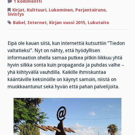
artikkeliin
1 kommentti
Tähdellistä
tietoa
Kirjat
,
Kulttuuri
,
Lukeminen
,
Perjantairuno
,
ja
Sivistys
silkkaa
sontaa
Babel
,
Internet
,
Kirjan vuosi 2015
,
Lukutaito
Eipä ole kauan siitä, kun internettiä kutsuttiin ”Tiedon
valtatieksi”. Nyt on nähty, että hyödyllisen
informaation ohella samaa putkea pitkin liikkuu yhtä
hyvin silkka sonta kuin propaganda ja puhdas valhe –
yhä kiihtyvällä vauhdilla. Kaikille ihmiskuntaa
kääntäville keksinöille on käynyt samoin, niistä on
muokkaantunut sekä hyvän että pahan palvelijoita.