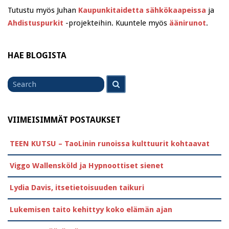
Tutustu myös Juhan
Kaupunkitaidetta sähkökaapeissa
ja
Ahdistuspurkit
-projekteihin. Kuuntele myös
äänirunot
.
HAE BLOGISTA
Search
Search
for
VIIMEISIMMÄT POSTAUKSET
TEEN KUTSU – TaoLinin runoissa kulttuurit kohtaavat
Viggo Wallensköld ja Hypnoottiset sienet
Lydia Davis, itsetietoisuuden taikuri
Lukemisen taito kehittyy koko elämän ajan