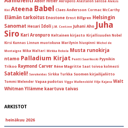
Aamulehti
Adolf Hitler
Akropolis
Alastalon salissa
Aleksis
Babel
Ateena
Claes Andersson
Cormac McCarthy
Kivi
Helsingin
Elämän tarkoitus
Enostone
Ernst Billgren
Juha
Sanomat
Idoli
Hesari
Juhani Aho
J.M. Coetzee
Siro
Kari Aronpuro
Keltainen kirjasto
Kirjallisuuden Nobel
Kirsi Kunnas
Linnun muotokuva
Marilynin hiuspinni
Michel de
Musta runokirja
Mika Waltari
Montaigne
Mirkka Rekola
Palladium Kirjat
ntamo
Pyynikin
Pentti Saarikoski
Raymond Carver
Trikoo
Réne Magritte
Saat toivoa kolmesti
Satakieli!
Suomen kirjailijaliitto
Sirkka Turkka
Savukeidas
Walt
Vapaa pudotus
Tommi Melender
Viggo Wallensköld
Viljo Kajava
Whitman
Yllämme kaartuva taivas
ARKISTOT
heinäkuu 2026