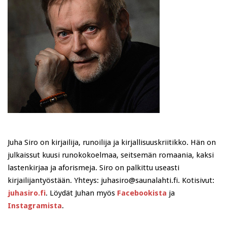
Juha Siro on kirjailija, runoilija ja kirjallisuuskriitikko. Hän on
julkaissut kuusi runokokoelmaa, seitsemän romaania, kaksi
lastenkirjaa ja aforismeja. Siro on palkittu useasti
kirjailijantyöstään. Yhteys: juhasiro@saunalahti.fi. Kotisivut:
juhasiro.fi
. Löydät Juhan myös
Facebookista
ja
Instagramista
.