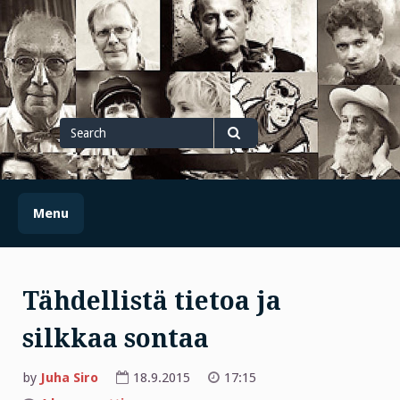
Skip
to
content
Search
for
Search
Menu
Tähdellistä tietoa ja
silkkaa sontaa
by
Juha Siro
18.9.2015
17:15