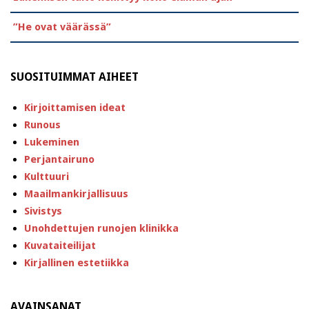
”He ovat väärässä”
SUOSITUIMMAT AIHEET
Kirjoittamisen ideat
Runous
Lukeminen
Perjantairuno
Kulttuuri
Maailmankirjallisuus
Sivistys
Unohdettujen runojen klinikka
Kuvataiteilijat
Kirjallinen estetiikka
AVAINSANAT