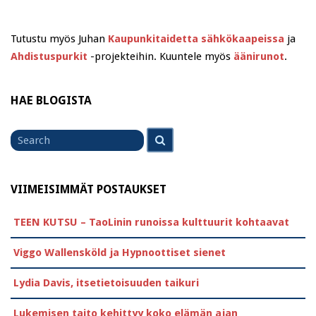
Tutustu myös Juhan
Kaupunkitaidetta sähkökaapeissa
ja
Ahdistuspurkit
-projekteihin. Kuuntele myös
äänirunot
.
HAE BLOGISTA
Search
Search
for
VIIMEISIMMÄT POSTAUKSET
TEEN KUTSU – TaoLinin runoissa kulttuurit kohtaavat
Viggo Wallensköld ja Hypnoottiset sienet
Lydia Davis, itsetietoisuuden taikuri
Lukemisen taito kehittyy koko elämän ajan