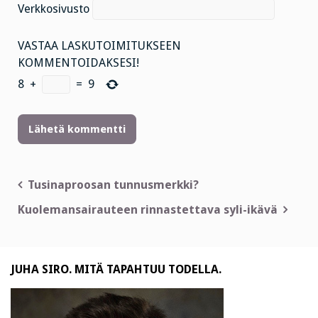
Verkkosivusto
VASTAA LASKUTOIMITUKSEEN
KOMMENTOIDAKSESI!
8
+
=
9
Artikkelien
Tusinaproosan tunnusmerkki?
selaus
Kuolemansairauteen rinnastettava syli-ikävä
JUHA SIRO. MITÄ TAPAHTUU TODELLA.