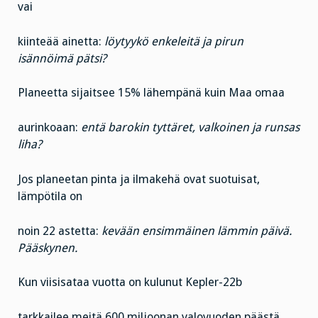
vai
kiinteää ainetta:
löytyykö enkeleitä ja pirun
isännöimä pätsi?
Planeetta sijaitsee 15% lähempänä kuin Maa omaa
aurinkoaan:
entä barokin tyttäret, valkoinen ja runsas
liha?
Jos planeetan pinta ja ilmakehä ovat suotuisat,
lämpötila on
noin 22 astetta:
kevään ensimmäinen lämmin päivä.
Pääskynen.
Kun viisisataa vuotta on kulunut Kepler-22b
tarkkailee meitä 600 miljoonan valovuoden päästä.