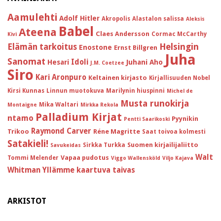
Aamulehti
Adolf Hitler
Akropolis
Alastalon salissa
Aleksis
Babel
Ateena
Claes Andersson
Cormac McCarthy
Kivi
Helsingin
Elämän tarkoitus
Enostone
Ernst Billgren
Juha
Sanomat
Idoli
Hesari
Juhani Aho
J.M. Coetzee
Siro
Kari Aronpuro
Keltainen kirjasto
Kirjallisuuden Nobel
Kirsi Kunnas
Linnun muotokuva
Marilynin hiuspinni
Michel de
Musta runokirja
Mika Waltari
Montaigne
Mirkka Rekola
Palladium Kirjat
ntamo
Pyynikin
Pentti Saarikoski
Raymond Carver
Trikoo
Réne Magritte
Saat toivoa kolmesti
Satakieli!
Suomen kirjailijaliitto
Sirkka Turkka
Savukeidas
Walt
Vapaa pudotus
Tommi Melender
Viggo Wallensköld
Viljo Kajava
Whitman
Yllämme kaartuva taivas
ARKISTOT