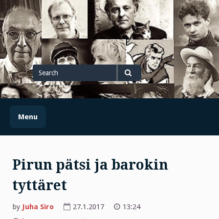
Skip
to
content
Search
for
Search
Menu
Pirun pätsi ja barokin
tyttäret
by
Juha Siro
27.1.2017
13:24