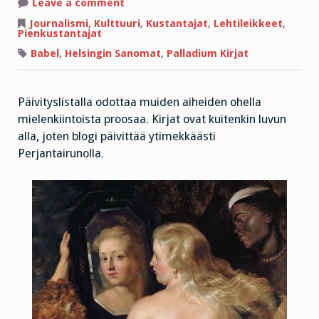
on
Leave a comment
Pirun
pätsi
Journalismi
,
Kulttuuri
,
Kustantajat
,
Lehtileikkeet
,
ja
Pienkustantajat
barokin
tyttäret
Babel
,
Helsingin Sanomat
,
Palladium Kirjat
Päivityslistalla odottaa muiden aiheiden ohella
mielenkiintoista proosaa. Kirjat ovat kuitenkin luvun
alla, joten blogi päivittää ytimekkäästi
Perjantairunolla.