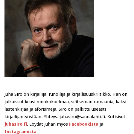
Juha Siro on kirjailija, runoilija ja kirjallisuuskriitikko. Hän on
julkaissut kuusi runokokoelmaa, seitsemän romaania, kaksi
lastenkirjaa ja aforismeja. Siro on palkittu useasti
kirjailijantyöstään. Yhteys: juhasiro@saunalahti.fi. Kotisivut:
juhasiro.fi
. Löydät Juhan myös
Facebookista
ja
Instagramista
.