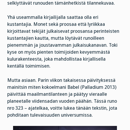
selkiyttävät runouden tämänhetkistä tilannekuvaa.
Yhä useammalla kirjailijalla saattaa olla eri
kustantajia. Monet sekä proosaa että lyriikkaa
kirjoittavat tekijät julkaisevat proosansa perinteisten
kustantajien kautta, mutta löytävät runoilleen
pienemmän ja joustavamman julkaisukanavan. Toki
kyse on myös pienten toimijoiden kevyemmästä
kulurakenteesta, joka mahdollistaa kirjallisella
kentällä toimimisen.
Mutta asiaan. Parin viikon takaisessa päivityksessä
mainitsin miten kokoelmani Babel (Palladium 2013)
päivittää maailmantilanteen ja päätyy vieraalle
planeetalle viidensadan vuoden päähän. Tässä runo
nro 323 – ajatelkaa, voitte lukea tänään tekstin, jota
pohditaan tulevaisuuden universumissa.