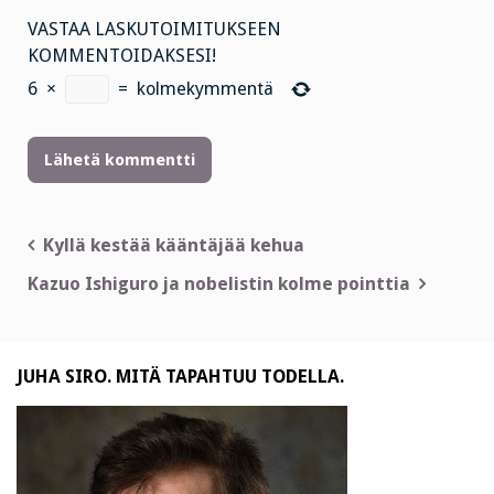
VASTAA LASKUTOIMITUKSEEN
KOMMENTOIDAKSESI!
6
×
=
kolmekymmentä
Artikkelien
Kyllä kestää kääntäjää kehua
selaus
Kazuo Ishiguro ja nobelistin kolme pointtia
JUHA SIRO. MITÄ TAPAHTUU TODELLA.