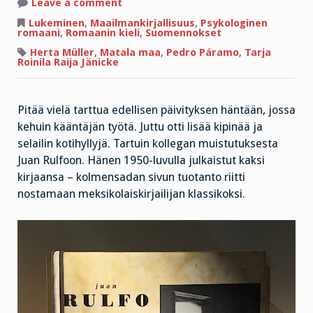
on
Leave a comment
Koko
päivä
Lukeminen
,
Maailmankirjallisuus
,
Psykologinen
on
romaani
,
Romaanin kieli
,
Suomennokset
yhtä
suunnatonta
Herta Müller
,
Matala maa
,
Pedro Páramo
,
Tarja
ponnistelua
Roinila Raija Jänicke
Pitää vielä tarttua edellisen päivityksen häntään, jossa
kehuin kääntäjän työtä. Juttu otti lisää kipinää ja
selailin kotihyllyjä. Tartuin kollegan muistutuksesta
Juan Rulfoon. Hänen 1950-luvulla julkaistut kaksi
kirjaansa – kolmensadan sivun tuotanto riitti
nostamaan meksikolaiskirjailijan klassikoksi.