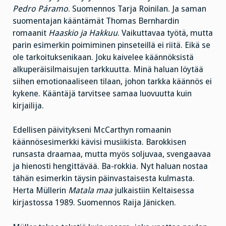
Pedro Páramo
. Suomennos Tarja Roinilan. Ja saman
suomentajan kääntämät Thomas Bernhardin
romaanit
Haaskio ja Hakkuu
. Vaikuttavaa työtä, mutta
parin esimerkin poimiminen pinseteillä ei riitä. Eikä se
ole tarkoituksenikaan. Joku kaivelee käännöksistä
alkuperäisilmaisujen tarkkuutta. Minä haluan löytää
siihen emotionaaliseen tilaan, johon tarkka käännös ei
kykene. Kääntäjä tarvitsee samaa luovuutta kuin
kirjailija.
Edellisen päivitykseni McCarthyn romaanin
käännösesimerkki kävisi musiikista. Barokkisen
runsasta draamaa, mutta myös soljuvaa, svengaavaa
ja hienosti hengittävää. Ba-rokkia. Nyt haluan nostaa
tähän esimerkin täysin päinvastaisesta kulmasta.
Herta Müllerin
Matala maa
julkaistiin Keltaisessa
kirjastossa 1989. Suomennos Raija Jänicken.