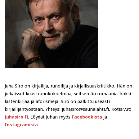
Juha Siro on kirjailija, runoilija ja kirjallisuuskriitikko. Hän on
julkaissut kuusi runokokoelmaa, seitsemän romaania, kaksi
lastenkirjaa ja aforismeja. Siro on palkittu useasti
kirjailijantyöstään. Yhteys: juhasiro@saunalahti.fi. Kotisivut:
juhasiro.fi
. Löydät Juhan myös
Facebookista
ja
Instagramista
.