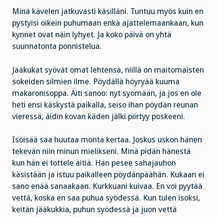
Minä kävelen jatkuvasti käsilläni. Tuntuu myös kuin en
pystyisi oikein puhumaan enkä ajattelemaankaan, kun
kynnet ovat näin lyhyet. Ja koko päivä on yhtä
suunnatonta ponnistelua.
Jääkukat syövät omat lehtensä, niillä on maitomaisten
sokeiden silmien ilme. Pöydällä höyryää kuuma
makaronisoppa. Äiti sanoo: nyt syömään, ja jos en ole
heti ensi käskystä paikalla, seiso ihan pöydän reunan
vieressä, äidin kovan käden jälki piirtyy poskeeni.
Isoisää saa huutaa monta kertaa. Joskus uskon hänen
tekevän niin minun mielikseni. Minä pidän hänestä
kun hän ei tottele äitiä. Hän pesee sahajauhon
käsistään ja istuu paikalleen pöydänpäähän. Kukaan ei
sano enää sanaakaan. Kurkkuani kuivaa. En voi pyytää
vettä, koska en saa puhua syödessä. Kun tulen isoksi,
keitän jääkukkia, puhun syödessä ja juon vettä