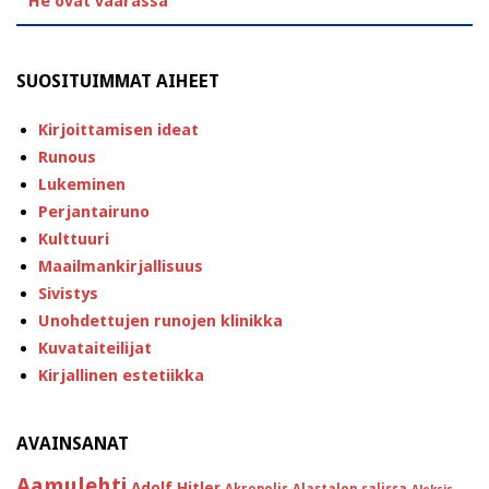
”He ovat väärässä”
SUOSITUIMMAT AIHEET
Kirjoittamisen ideat
Runous
Lukeminen
Perjantairuno
Kulttuuri
Maailmankirjallisuus
Sivistys
Unohdettujen runojen klinikka
Kuvataiteilijat
Kirjallinen estetiikka
AVAINSANAT
Aamulehti
Adolf Hitler
Akropolis
Alastalon salissa