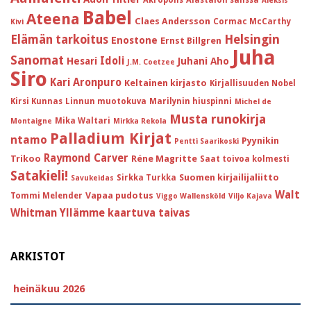
Aleksis
Babel
Ateena
Claes Andersson
Cormac McCarthy
Kivi
Helsingin
Elämän tarkoitus
Enostone
Ernst Billgren
Juha
Sanomat
Idoli
Hesari
Juhani Aho
J.M. Coetzee
Siro
Kari Aronpuro
Keltainen kirjasto
Kirjallisuuden Nobel
Kirsi Kunnas
Linnun muotokuva
Marilynin hiuspinni
Michel de
Musta runokirja
Mika Waltari
Montaigne
Mirkka Rekola
Palladium Kirjat
ntamo
Pyynikin
Pentti Saarikoski
Raymond Carver
Trikoo
Réne Magritte
Saat toivoa kolmesti
Satakieli!
Suomen kirjailijaliitto
Sirkka Turkka
Savukeidas
Walt
Vapaa pudotus
Tommi Melender
Viggo Wallensköld
Viljo Kajava
Whitman
Yllämme kaartuva taivas
ARKISTOT
heinäkuu 2026