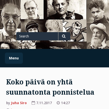
Skip
to
content
Search
for
Search
Menu
Koko päivä on yhtä
suunnatonta ponnistelua
by
Juha Siro
7.11.2017
14:27