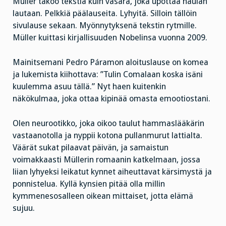
Müller takoo tekstiä kuin vasara, joka upottaa naulan
lautaan. Pelkkiä päälauseita. Lyhyitä. Silloin tällöin
sivulause sekaan. Myönnytyksenä tekstin rytmille.
Müller kuittasi kirjallisuuden Nobelinsa vuonna 2009.
Mainitsemani Pedro Páramon aloituslause on komea
ja lukemista kiihottava: ”Tulin Comalaan koska isäni
kuulemma asuu tällä.” Nyt haen kuitenkin
näkökulmaa, joka ottaa kipinää omasta emootiostani.
Olen neurootikko, joka oikoo taulut hammaslääkärin
vastaanotolla ja nyppii kotona pullanmurut lattialta.
Väärät sukat pilaavat päivän, ja samaistun
voimakkaasti Müllerin romaanin katkelmaan, jossa
liian lyhyeksi leikatut kynnet aiheuttavat kärsimystä ja
ponnistelua. Kyllä kynsien pitää olla millin
kymmenesosalleen oikean mittaiset, jotta elämä
sujuu.