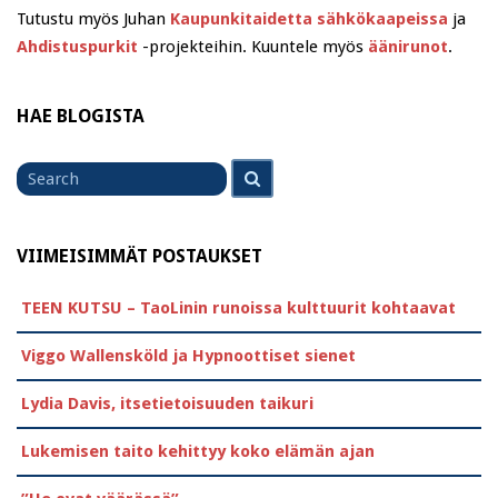
Tutustu myös Juhan
Kaupunkitaidetta sähkökaapeissa
ja
Ahdistuspurkit
-projekteihin. Kuuntele myös
äänirunot
.
HAE BLOGISTA
Search
Search
for
VIIMEISIMMÄT POSTAUKSET
TEEN KUTSU – TaoLinin runoissa kulttuurit kohtaavat
Viggo Wallensköld ja Hypnoottiset sienet
Lydia Davis, itsetietoisuuden taikuri
Lukemisen taito kehittyy koko elämän ajan