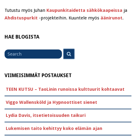
Tutustu myös Juhan
Kaupunkitaidetta sähkökaapeissa
ja
Ahdistuspurkit
-projekteihin. Kuuntele myös
äänirunot
.
HAE BLOGISTA
Search
Search
for
VIIMEISIMMÄT POSTAUKSET
TEEN KUTSU – TaoLinin runoissa kulttuurit kohtaavat
Viggo Wallensköld ja Hypnoottiset sienet
Lydia Davis, itsetietoisuuden taikuri
Lukemisen taito kehittyy koko elämän ajan