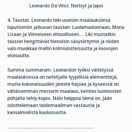
Leonardo Da Vinci: Neitsyt ja lapsi
4. Taustat. Leonardo teki useisiin maalauksiinsa
loputtomiin jatkuvan taustan: Luolamadonnaan, Mona
Lisaan ja Viimeiseen ehtoolliseen… Liki mustatkin
taustat hengittävät hienoisin sävysiirtymin ja niiden
valo muokkaa mallin kolmiulotteisuutta ja kasvojen
eloisuutta.
Summa summarum: Leonardon työksi väitetyssä
maalauksessa on taitelijalle tyypillisiä elementtejä,
mutta kokonaisuuden jännite hajoaa ja kyseessä on
vähäisemmän mestarin maalaus, kenties luonnosten
pohjalta tehty kopio. Näin helppoa tämä on. Jään
odottelemaan taidemaailman vastausta ja
kansainvälistä kuuluisuutta.
…………………………………………….