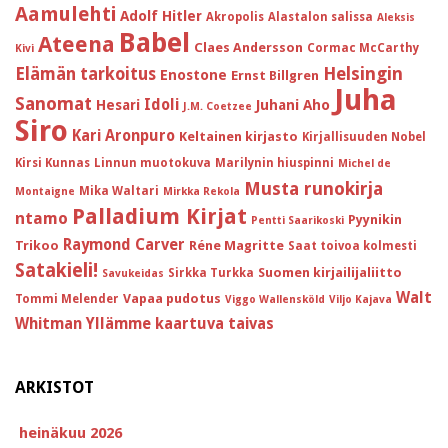
Aamulehti
Adolf Hitler
Akropolis
Alastalon salissa
Aleksis
Babel
Ateena
Claes Andersson
Cormac McCarthy
Kivi
Helsingin
Elämän tarkoitus
Enostone
Ernst Billgren
Juha
Sanomat
Idoli
Hesari
Juhani Aho
J.M. Coetzee
Siro
Kari Aronpuro
Keltainen kirjasto
Kirjallisuuden Nobel
Kirsi Kunnas
Linnun muotokuva
Marilynin hiuspinni
Michel de
Musta runokirja
Mika Waltari
Montaigne
Mirkka Rekola
Palladium Kirjat
ntamo
Pyynikin
Pentti Saarikoski
Raymond Carver
Trikoo
Réne Magritte
Saat toivoa kolmesti
Satakieli!
Suomen kirjailijaliitto
Sirkka Turkka
Savukeidas
Walt
Vapaa pudotus
Tommi Melender
Viggo Wallensköld
Viljo Kajava
Whitman
Yllämme kaartuva taivas
ARKISTOT
heinäkuu 2026