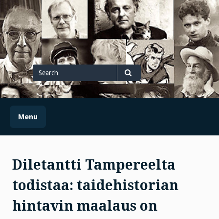
Skip
to
content
Search
for
Search
Menu
Diletantti Tampereelta
todistaa: taidehistorian
hintavin maalaus on