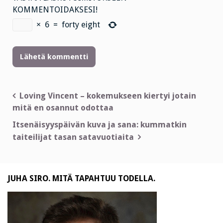
KOMMENTOIDAKSESI!
×
6
=
forty eight
Artikkelien
Loving Vincent – kokemukseen kiertyi jotain
mitä en osannut odottaa
selaus
Itsenäisyyspäivän kuva ja sana: kummatkin
taiteilijat tasan satavuotiaita
JUHA SIRO. MITÄ TAPAHTUU TODELLA.