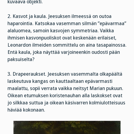
kuvaava objekti.
2. Kasvot ja kaula. Jeesuksen ilmeessä on outoa
haparointia. Katsokaa vasemman silmän ”epävarmaa”
alaluomea, samoin kasvojen symmetriaa. Vaikka
ihmisen kasvonpuoliskot ovat keskenään erilaiset,
Leonardon ilmeiden sommittelu on aina tasapainossa.
Entä kaula, joka näyttää varjoineenkin oudosti pään
paksuiselta?
3. Drapeeraukset. Jeesuksen vasemmalta olkapäältä
laskeutuva kangas on kauttaaltaan epävarmasti
maalattu, sopii verrata vaikka neitsyt Marian pukuun.
Oikean etumuksen koristenauhan alla laskokset ovat
jo silkkaa suttua ja oikean käsivarren kolmiulotteisuus
häviää kokonaan.