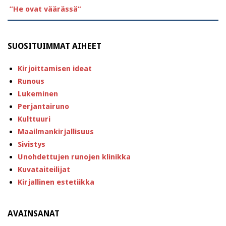
”He ovat väärässä”
SUOSITUIMMAT AIHEET
Kirjoittamisen ideat
Runous
Lukeminen
Perjantairuno
Kulttuuri
Maailmankirjallisuus
Sivistys
Unohdettujen runojen klinikka
Kuvataiteilijat
Kirjallinen estetiikka
AVAINSANAT