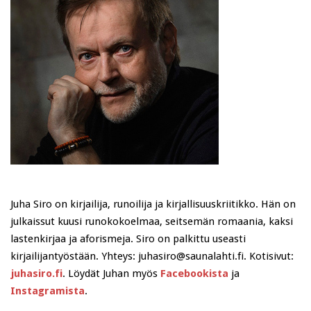
Juha Siro on kirjailija, runoilija ja kirjallisuuskriitikko. Hän on
julkaissut kuusi runokokoelmaa, seitsemän romaania, kaksi
lastenkirjaa ja aforismeja. Siro on palkittu useasti
kirjailijantyöstään. Yhteys: juhasiro@saunalahti.fi. Kotisivut:
juhasiro.fi
. Löydät Juhan myös
Facebookista
ja
Instagramista
.