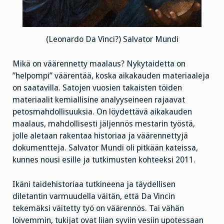
(Leonardo Da Vinci?) Salvator Mundi
Mikä on väärennetty maalaus? Nykytaidetta on
”helpompi” väärentää, koska aikakauden materiaaleja
on saatavilla. Satojen vuosien takaisten töiden
materiaalit kemiallisine analyyseineen rajaavat
petosmahdollisuuksia. On löydettävä aikakauden
maalaus, mahdollisesti jäljennös mestarin työstä,
jolle aletaan rakentaa historiaa ja väärennettyjä
dokumentteja. Salvator Mundi oli pitkään kateissa,
kunnes nousi esille ja tutkimusten kohteeksi 2011.
Ikäni taidehistoriaa tutkineena ja täydellisen
diletantin varmuudella väitän, että Da Vincin
tekemäksi väitetty työ on väärennös. Tai vähän
loivemmin, tukijat ovat liian syviin vesiin upotessaan