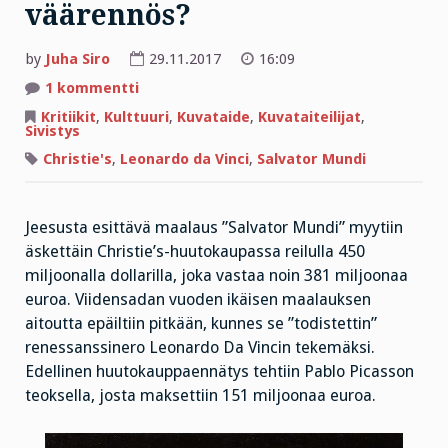
väärennös?
by
Juha Siro
29.11.2017
16:09
artikkeliin
1 kommentti
Diletantti
Tampereelta
Kritiikit
,
Kulttuuri
,
Kuvataide
,
Kuvataiteilijat
,
todistaa:
Sivistys
taidehistorian
hintavin
Christie's
,
Leonardo da Vinci
,
Salvator Mundi
maalaus
on
väärennös?
Jeesusta esittävä maalaus ”Salvator Mundi” myytiin
äskettäin Christie’s-huutokaupassa reilulla 450
miljoonalla dollarilla, joka vastaa noin 381 miljoonaa
euroa. Viidensadan vuoden ikäisen maalauksen
aitoutta epäiltiin pitkään, kunnes se ”todistettin”
renessanssinero Leonardo Da Vincin tekemäksi.
Edellinen huutokauppaennätys tehtiin Pablo Picasson
teoksella, josta maksettiin 151 miljoonaa euroa.