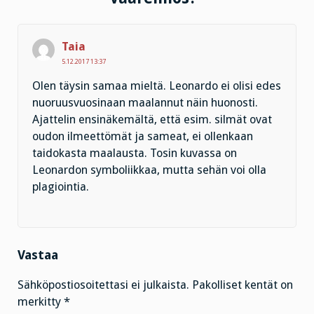
Taia
5.12.2017 13:37
Olen täysin samaa mieltä. Leonardo ei olisi edes
nuoruusvuosinaan maalannut näin huonosti.
Ajattelin ensinäkemältä, että esim. silmät ovat
oudon ilmeettömät ja sameat, ei ollenkaan
taidokasta maalausta. Tosin kuvassa on
Leonardon symboliikkaa, mutta sehän voi olla
plagiointia.
Vastaa
Sähköpostiosoitettasi ei julkaista.
Pakolliset kentät on
merkitty
*