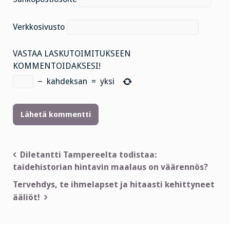
Verkkosivusto
VASTAA LASKUTOIMITUKSEEN
KOMMENTOIDAKSESI!
−
kahdeksan
=
yksi
Artikkelien
Diletantti Tampereelta todistaa:
taidehistorian hintavin maalaus on väärennös?
selaus
Tervehdys, te ihmelapset ja hitaasti kehittyneet
ääliöt!