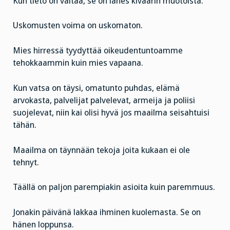
Kun tieto on valtaa, se on lähes kiväärin muotoista.
Uskomusten voima on uskomaton.
Mies hirressä tyydyttää oikeudentuntoamme
tehokkaammin kuin mies vapaana.
Kun vatsa on täysi, omatunto puhdas, elämä
arvokasta, palvelijat palvelevat, armeija ja poliisi
suojelevat, niin kai olisi hyvä jos maailma seisahtuisi
tähän.
Maailma on täynnään tekoja joita kukaan ei ole
tehnyt.
Täällä on paljon parempiakin asioita kuin paremmuus.
Jonakin päivänä lakkaa ihminen kuolemasta. Se on
hänen loppunsa.