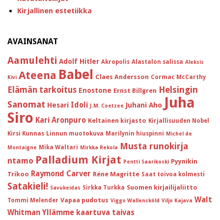
Kirjallinen estetiikka
AVAINSANAT
Aamulehti
Adolf Hitler
Akropolis
Alastalon salissa
Aleksis
Babel
Ateena
Claes Andersson
Cormac McCarthy
Kivi
Helsingin
Elämän tarkoitus
Enostone
Ernst Billgren
Juha
Sanomat
Idoli
Hesari
Juhani Aho
J.M. Coetzee
Siro
Kari Aronpuro
Keltainen kirjasto
Kirjallisuuden Nobel
Kirsi Kunnas
Linnun muotokuva
Marilynin hiuspinni
Michel de
Musta runokirja
Mika Waltari
Montaigne
Mirkka Rekola
Palladium Kirjat
ntamo
Pyynikin
Pentti Saarikoski
Raymond Carver
Trikoo
Réne Magritte
Saat toivoa kolmesti
Satakieli!
Suomen kirjailijaliitto
Sirkka Turkka
Savukeidas
Walt
Vapaa pudotus
Tommi Melender
Viggo Wallensköld
Viljo Kajava
Whitman
Yllämme kaartuva taivas