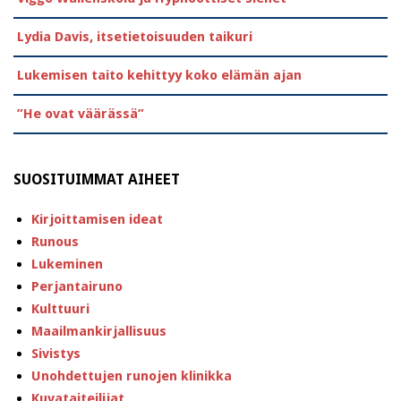
Lydia Davis, itsetietoisuuden taikuri
Lukemisen taito kehittyy koko elämän ajan
”He ovat väärässä”
SUOSITUIMMAT AIHEET
Kirjoittamisen ideat
Runous
Lukeminen
Perjantairuno
Kulttuuri
Maailmankirjallisuus
Sivistys
Unohdettujen runojen klinikka
Kuvataiteilijat