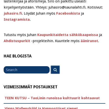
lastenkirjaa ja aforismeja. Siro on palkittu useasti
kirjailijantyöstään. Yhteys: juhasiro@saunalahti.fi. Kotisivut:
juhasiro.fi
. Löydät Juhan myös
Facebookista
ja
Instagramista
.
Tutustu myös Juhan
Kaupunkitaidetta sähkökaapeissa
ja
Ahdistuspurkit
-projekteihin. Kuuntele myös
äänirunot
.
HAE BLOGISTA
Search
Search
for
VIIMEISIMMÄT POSTAUKSET
TEEN KUTSU – TaoLinin runoissa kulttuurit kohtaavat
Viggo Wallensköld ja Hypnoottiset sienet