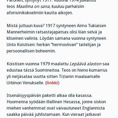
Paronen, syntynyt 1917. Vuonna 1974 julkaistu
teos
Maailma on sana
, kuuluu parhaisiin
aforismikokoelmiin kautta aikojen.
Mistä juttuun kuva? 1917 syntyneen Aimo Tukiaisen
Mannerheimin ratsastajapatsas olisi liian selvä ja
kliseinen valinta. Löydän samana vuonna syntyneen
Unto Koistisen: herkän ”hermoviivan” taitelijan ja
persoonallisen boheemin.
Koistisen vuonna 1979 maalattu
Lepäävä alaston
saa
edustaa tässä Suomineitoa. Teos on hieno kumarrus
yli neljäsataa vuotta sitten Tizianin maalaamalle
Urbinon Venukselle. (
linkki
)
Itsenäisyyspäivän paketti alkaa olla kasassa.
Huomenna syödään illallinen Hesassa, jonne siskon
miehen vanhemmat ovat vaivautuneet Englannista
saakka päivää juhlistamaan. Kun vieraat jatkavat