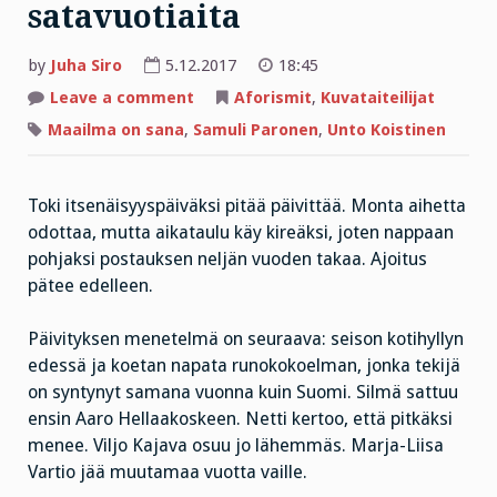
satavuotiaita
by
Juha Siro
5.12.2017
18:45
on
Leave a comment
Aforismit
,
Kuvataiteilijat
Itsenäisyyspäivän
kuva
Maailma on sana
,
Samuli Paronen
,
Unto Koistinen
ja
sana:
kummatkin
taiteilijat
Toki itsenäisyyspäiväksi pitää päivittää. Monta aihetta
tasan
satavuotiaita
odottaa, mutta aikataulu käy kireäksi, joten nappaan
pohjaksi postauksen neljän vuoden takaa. Ajoitus
pätee edelleen.
Päivityksen menetelmä on seuraava: seison kotihyllyn
edessä ja koetan napata runokokoelman, jonka tekijä
on syntynyt samana vuonna kuin Suomi. Silmä sattuu
ensin Aaro Hellaakoskeen. Netti kertoo, että pitkäksi
menee. Viljo Kajava osuu jo lähemmäs. Marja-Liisa
Vartio jää muutamaa vuotta vaille.