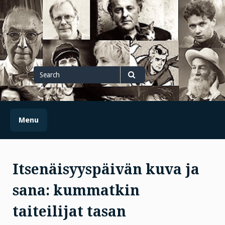
Skip
to
content
Search
for
Search
Menu
Itsenäisyyspäivän kuva ja
sana: kummatkin
taiteilijat tasan