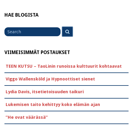
HAE BLOGISTA
Search
Search
for
VIIMEISIMMÄT POSTAUKSET
TEEN KUTSU – TaoLinin runoissa kulttuurit kohtaavat
Viggo Wallensköld ja Hypnoottiset sienet
Lydia Davis, itsetietoisuuden taikuri
Lukemisen taito kehittyy koko elämän ajan
”He ovat väärässä”