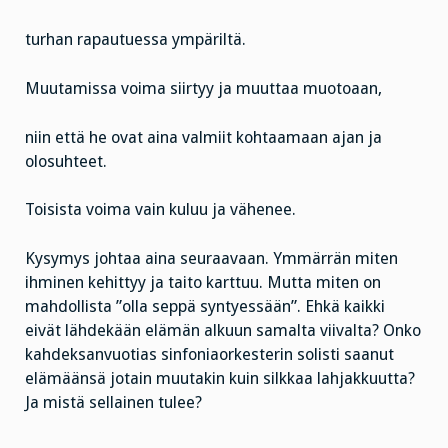
turhan rapautuessa ympäriltä.
Muutamissa voima siirtyy ja muuttaa muotoaan,
niin että he ovat aina valmiit kohtaamaan ajan ja
olosuhteet.
Toisista voima vain kuluu ja vähenee.
Kysymys johtaa aina seuraavaan. Ymmärrän miten
ihminen kehittyy ja taito karttuu. Mutta miten on
mahdollista ”olla seppä syntyessään”. Ehkä kaikki
eivät lähdekään elämän alkuun samalta viivalta? Onko
kahdeksanvuotias sinfoniaorkesterin solisti saanut
elämäänsä jotain muutakin kuin silkkaa lahjakkuutta?
Ja mistä sellainen tulee?