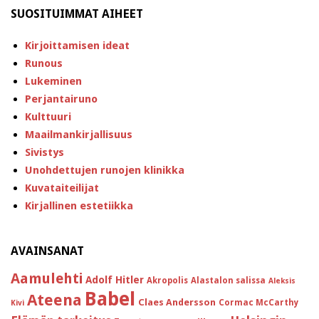
SUOSITUIMMAT AIHEET
Kirjoittamisen ideat
Runous
Lukeminen
Perjantairuno
Kulttuuri
Maailmankirjallisuus
Sivistys
Unohdettujen runojen klinikka
Kuvataiteilijat
Kirjallinen estetiikka
AVAINSANAT
Aamulehti
Adolf Hitler
Akropolis
Alastalon salissa
Aleksis
Babel
Ateena
Claes Andersson
Cormac McCarthy
Kivi