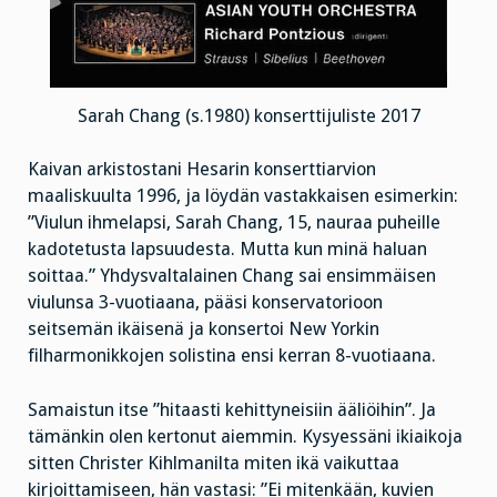
Sarah Chang (s.1980) konserttijuliste 2017
Kaivan arkistostani Hesarin konserttiarvion
maaliskuulta 1996, ja löydän vastakkaisen esimerkin:
”Viulun ihmelapsi, Sarah Chang, 15, nauraa puheille
kadotetusta lapsuudesta. Mutta kun minä haluan
soittaa.” Yhdysvaltalainen Chang sai ensimmäisen
viulunsa 3-vuotiaana, pääsi konservatorioon
seitsemän ikäisenä ja konsertoi New Yorkin
filharmonikkojen solistina ensi kerran 8-vuotiaana.
Samaistun itse ”hitaasti kehittyneisiin ääliöihin”. Ja
tämänkin olen kertonut aiemmin. Kysyessäni ikiaikoja
sitten Christer Kihlmanilta miten ikä vaikuttaa
kirjoittamiseen, hän vastasi: ”Ei mitenkään, kuvien