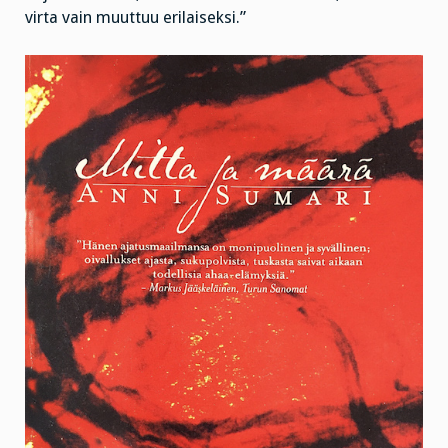
virta vain muuttuu erilaiseksi.”