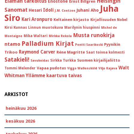
Helsingin
Elämän tarkoitus
Enostone
Ernst Billgren
Juha
Sanomat
Idoli
Hesari
Juhani Aho
J.M. Coetzee
Siro
Kari Aronpuro
Keltainen kirjasto
Kirjallisuuden Nobel
Kirsi Kunnas
Linnun muotokuva
Marilynin hiuspinni
Michel de
Musta runokirja
Mika Waltari
Montaigne
Mirkka Rekola
Palladium Kirjat
ntamo
Pyynikin
Pentti Saarikoski
Raymond Carver
Trikoo
Réne Magritte
Saat toivoa kolmesti
Satakieli!
Suomen kirjailijaliitto
Sirkka Turkka
Savukeidas
Walt
Vapaa pudotus
Tommi Melender
Viggo Wallensköld
Viljo Kajava
Whitman
Yllämme kaartuva taivas
ARKISTOT
heinäkuu 2026
kesäkuu 2026
toukokuu 2026