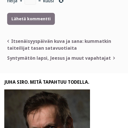
neljä
+
=
kuusi
Artikkelien
Itsenäisyyspäivän kuva ja sana: kummatkin
taiteilijat tasan satavuotiaita
selaus
Syntymätön lapsi, Jeesus ja muut vapahtajat
JUHA SIRO. MITÄ TAPAHTUU TODELLA.