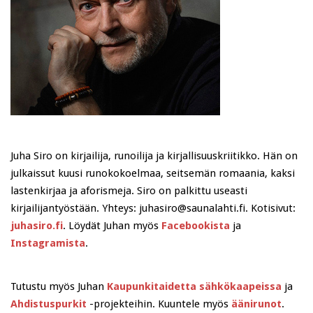
Juha Siro on kirjailija, runoilija ja kirjallisuuskriitikko. Hän on
julkaissut kuusi runokokoelmaa, seitsemän romaania, kaksi
lastenkirjaa ja aforismeja. Siro on palkittu useasti
kirjailijantyöstään. Yhteys: juhasiro@saunalahti.fi. Kotisivut:
juhasiro.fi
. Löydät Juhan myös
Facebookista
ja
Instagramista
.
Tutustu myös Juhan
Kaupunkitaidetta sähkökaapeissa
ja
Ahdistuspurkit
-projekteihin. Kuuntele myös
äänirunot
.