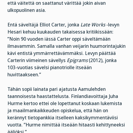
että väitettä on saattanut värittää jokin aivan
ulkopuolinen asia.
Entä säveltäjä Elliot Carter, jonka
Late Works
-levyn
Hesari kehuu kuukauden takaisessa kritiikissään:
”Noin 90 vuoden iässä Carter oppi säveltämään
ilmavammin. Samalla vanhan veijarin huumorintajukin
kävi entistä ymmärrettävämmäksi. Levyn päättää
Carterin viimeinen sävellys
Epigrams
(2012), jonka
103-vuotias sävelsi pianotriolle itseään
huvittaakseen.”
Tähän sopii lainata pari ajatusta Aamulehden
taannoisesta haastattelusta. Finlandiavoittaja Juha
Hurme kertoo ettei ole lopettanut koskaan lukemista
ja maailmankaikkeuden opiskelua, että hän on
kerännyt tietopankkia itselleen kaksikymmentäviisi
vuotta. ”Hurme nimittää itseään hitaasti kehittyneeksi
ääliöksi.”