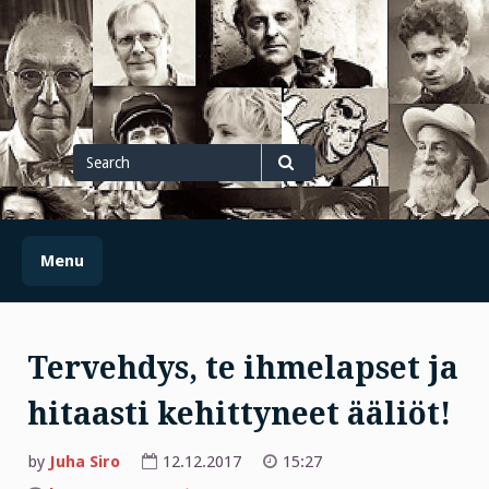
Skip
to
content
Search
for
Search
Menu
Tervehdys, te ihmelapset ja
hitaasti kehittyneet ääliöt!
by
Juha Siro
12.12.2017
15:27