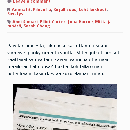
on
Leave a comment
Tervehdys,
te
Ammatit
,
Filosofia
,
Kirjallisuus
,
Lehtileikkeet
,
ihmelapset
Sivistys
ja
hitaasti
Anni Sumari
,
Elliot Carter
,
Juha Hurme
,
Mitta ja
kehittyneet
määrä
,
Sarah Chang
ääliöt!
Päivitän aiheesta, joka on askarruttanut itseäni
viimeiset parikymmentä vuotta. Miten jotkut ihmiset
saattavat syntyä tänne aivan valmiina ottamaan
maailman haltuunsa? Toisten kohdalla oman
potentiaalin kasvu kestää koko elämän mitan.