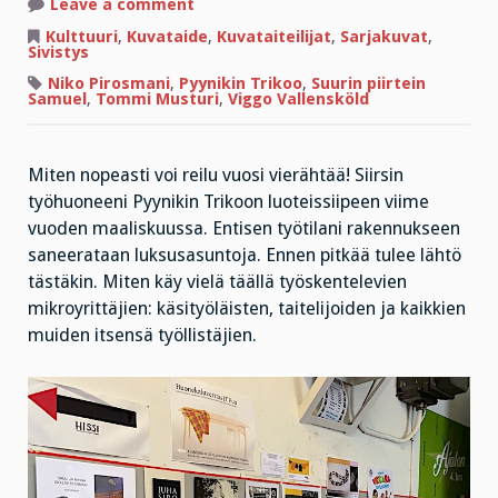
on
Leave a comment
”Mutta
tätä
Kulttuuri
,
Kuvataide
,
Kuvataiteilijat
,
Sarjakuvat
,
te
Sivistys
ette
halua,
Niko Pirosmani
,
Pyynikin Trikoo
,
Suurin piirtein
te
Samuel
,
Tommi Musturi
,
Viggo Vallensköld
puhutte
muista
asioista”
Miten nopeasti voi reilu vuosi vierähtää! Siirsin
työhuoneeni Pyynikin Trikoon luoteissiipeen viime
vuoden maaliskuussa. Entisen työtilani rakennukseen
saneerataan luksusasuntoja. Ennen pitkää tulee lähtö
tästäkin. Miten käy vielä täällä työskentelevien
mikroyrittäjien: käsityöläisten, taitelijoiden ja kaikkien
muiden itsensä työllistäjien.