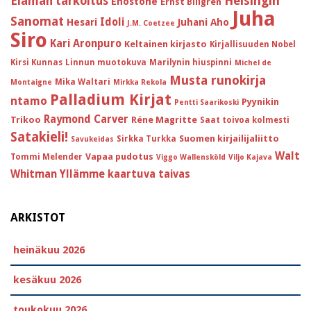
Helsingin
Elämän tarkoitus
Enostone
Ernst Billgren
Juha
Sanomat
Idoli
Hesari
Juhani Aho
J.M. Coetzee
Siro
Kari Aronpuro
Keltainen kirjasto
Kirjallisuuden Nobel
Kirsi Kunnas
Linnun muotokuva
Marilynin hiuspinni
Michel de
Musta runokirja
Mika Waltari
Montaigne
Mirkka Rekola
Palladium Kirjat
ntamo
Pyynikin
Pentti Saarikoski
Raymond Carver
Trikoo
Réne Magritte
Saat toivoa kolmesti
Satakieli!
Suomen kirjailijaliitto
Sirkka Turkka
Savukeidas
Walt
Vapaa pudotus
Tommi Melender
Viggo Wallensköld
Viljo Kajava
Whitman
Yllämme kaartuva taivas
ARKISTOT
heinäkuu 2026
kesäkuu 2026
toukokuu 2026