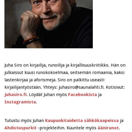
Juha Siro on kirjailija, runoilija ja kirjallisuuskriitikko. Hän on
julkaissut kuusi runokokoelmaa, seitsemän romaania, kaksi
lastenkirjaa ja aforismeja. Siro on palkittu useasti
kirjailijantyöstään. Yhteys: juhasiro@saunalahti.fi. Kotisivut:
juhasiro.fi
. Löydät Juhan myös
Facebookista
ja
Instagramista
.
Tutustu myös Juhan
Kaupunkitaidetta sähkökaapeissa
ja
Ahdistuspurkit
-projekteihin. Kuuntele myös
äänirunot
.