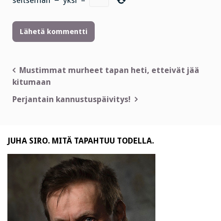
seitsemän
−
yksi
=
Artikkelien
Mustimmat murheet tapan heti, etteivät jää
kitumaan
selaus
Perjantain kannustuspäivitys!
JUHA SIRO. MITÄ TAPAHTUU TODELLA.