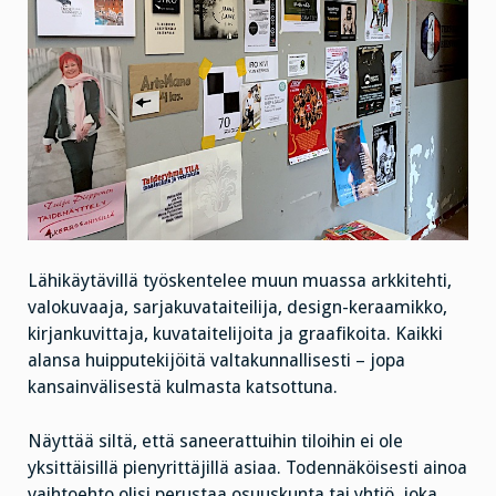
Lähikäytävillä työskentelee muun muassa arkkitehti,
valokuvaaja, sarjakuvataiteilija, design-keraamikko,
kirjankuvittaja, kuvataitelijoita ja graafikoita. Kaikki
alansa huipputekijöitä valtakunnallisesti – jopa
kansainvälisestä kulmasta katsottuna.
Näyttää siltä, että saneerattuihin tiloihin ei ole
yksittäisillä pienyrittäjillä asiaa. Todennäköisesti ainoa
vaihtoehto olisi perustaa osuuskunta tai yhtiö, joka