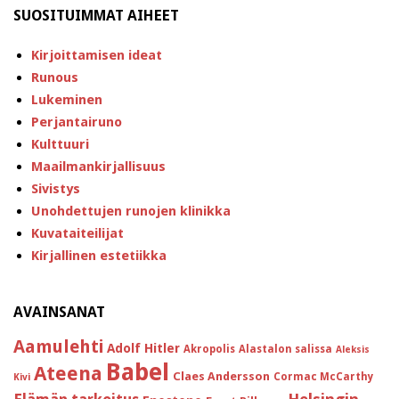
SUOSITUIMMAT AIHEET
Kirjoittamisen ideat
Runous
Lukeminen
Perjantairuno
Kulttuuri
Maailmankirjallisuus
Sivistys
Unohdettujen runojen klinikka
Kuvataiteilijat
Kirjallinen estetiikka
AVAINSANAT
Aamulehti
Adolf Hitler
Akropolis
Alastalon salissa
Aleksis
Babel
Ateena
Claes Andersson
Cormac McCarthy
Kivi