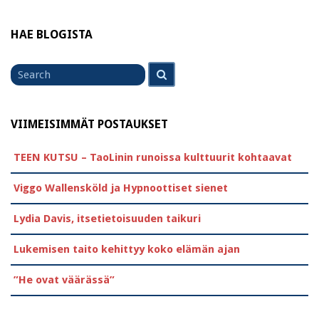
HAE BLOGISTA
Search
Search
for
VIIMEISIMMÄT POSTAUKSET
TEEN KUTSU – TaoLinin runoissa kulttuurit kohtaavat
Viggo Wallensköld ja Hypnoottiset sienet
Lydia Davis, itsetietoisuuden taikuri
Lukemisen taito kehittyy koko elämän ajan
”He ovat väärässä”