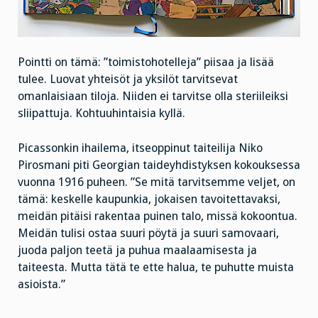
Pointti on tämä: ”toimistohotelleja” piisaa ja lisää
tulee. Luovat yhteisöt ja yksilöt tarvitsevat
omanlaisiaan tiloja. Niiden ei tarvitse olla steriileiksi
sliipattuja. Kohtuuhintaisia kyllä.
Picassonkin ihailema, itseoppinut taiteilija Niko
Pirosmani piti Georgian taideyhdistyksen kokouksessa
vuonna 1916 puheen. ”Se mitä tarvitsemme veljet, on
tämä: keskelle kaupunkia, jokaisen tavoitettavaksi,
meidän pitäisi rakentaa puinen talo, missä kokoontua.
Meidän tulisi ostaa suuri pöytä ja suuri samovaari,
juoda paljon teetä ja puhua maalaamisesta ja
taiteesta. Mutta tätä te ette halua, te puhutte muista
asioista.”