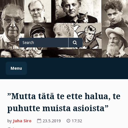
Skip
to
content
Search
for
Search
Menu
”Mutta tätä te ette halua, te
puhutte muista asioista”
by
Juha Siro
23.5.2019
17:32