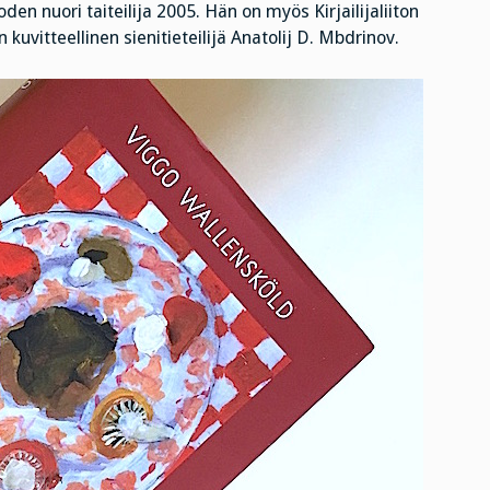
en nuori taiteilija 2005. Hän on myös Kirjailijaliiton
käsittää!
n kuvitteellinen sienitieteilijä Anatolij D. Mbdrinov.