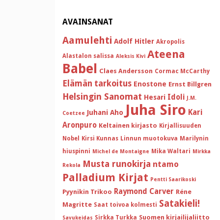
AVAINSANAT
Aamulehti
Adolf Hitler
Akropolis
Ateena
Alastalon salissa
Aleksis Kivi
Babel
Claes Andersson
Cormac McCarthy
Elämän tarkoitus
Enostone
Ernst Billgren
Helsingin Sanomat
Idoli
Hesari
J.M.
Juha Siro
Kari
Juhani Aho
Coetzee
Aronpuro
Keltainen kirjasto
Kirjallisuuden
Nobel
Kirsi Kunnas
Linnun muotokuva
Marilynin
hiuspinni
Mika Waltari
Michel de Montaigne
Mirkka
Musta runokirja
ntamo
Rekola
Palladium Kirjat
Pentti Saarikoski
Raymond Carver
Pyynikin Trikoo
Réne
Satakieli!
Magritte
Saat toivoa kolmesti
Suomen kirjailijaliitto
Sirkka Turkka
Savukeidas