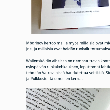
Mbdrinov kertoo meille myös millaisia ovat mieh
jne, ja millaisia ovat heidän ruokailutottumukse
Wallensköldin aiheissa on riemastuttavia kon
nykypäivän ruokakohkauksen, loputtomat lehtien
tehdään Valkoviinissä haudutettua seitikkiä, S
ja Pulkkosientä omenien kera…