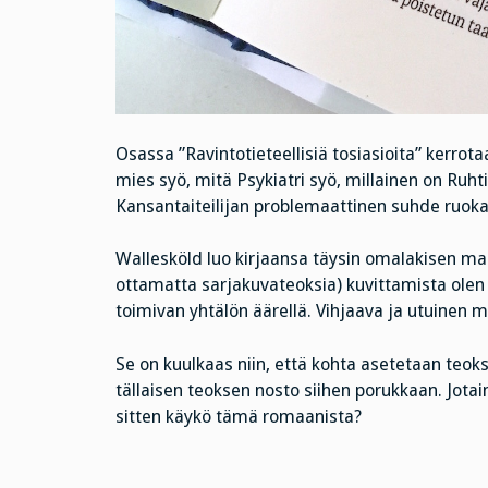
Osassa ”Ravintotieteellisiä tosiasioita” kerrot
mies syö, mitä Psykiatri syö, millainen on Ruht
Kansantaiteilijan problemaattinen suhde ruoka
Wallesköld luo kirjaansa täysin omalakisen maai
ottamatta sarjakuvateoksia) kuvittamista olen
toimivan yhtälön äärellä. Vihjaava ja utuinen m
Se on kuulkaas niin, että kohta asetetaan teoksi
tällaisen teoksen nosto siihen porukkaan. Jotai
sitten käykö tämä romaanista?