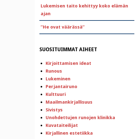
Lukemisen taito kehittyy koko elämän
ajan
”He ovat väärässä”
SUOSITUIMMAT AIHEET
Kirjoittamisen ideat
Runous
Lukeminen
Perjantairuno
Kulttuuri
Maailmankirjallisuus
Sivistys
Unohdettujen runojen klinikka
Kuvataiteilijat
Kirjallinen estetiikka