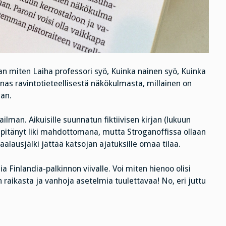
aan miten Laiha professori syö, Kuinka nainen syö, Kuinka
inas ravintotieteellisestä näkökulmasta, millainen on
an.
lman. Aikuisille suunnatun fiktiivisen kirjan (lukuun
 pitänyt liki mahdottomana, mutta Stroganoffissa ollaan
aalausjälki jättää katsojan ajatuksille omaa tilaa.
a Finlandia-palkinnon viivalle. Voi miten hienoo olisi
n raikasta ja vanhoja asetelmia tuulettavaa! No, eri juttu