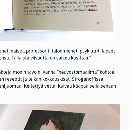
et, naiset, professorit, talonmiehet, psykiatrit, lapset
nsa. Tällaista viisautta on vaikea käsittää.”
takteja monin tavoin. Vanha ”neuvostomaailma” kohtaa
 reseptit ja telkan kokkauskisat. Stroganoffissa
ienijuomaa, Keitettyä vettä, Kuivaa kääpää sellaisenaan