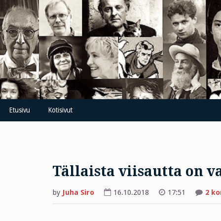
Skip
to
content
Etusivu
Kotisivut
Tällaista viisautta on v
by
Juha Siro
16.10.2018
17:51
2 k