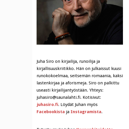
Juha Siro on kirjailija, runoilija ja
kirjallisuuskriitikko. Hän on julkaissut kuusi
runokokoelmaa, seitsemän romaania, kaksi
lastenkirjaa ja aforismeja. Siro on palkittu
useasti kirjailijantyöstään. Yhteys:
juhasiro@saunalahti.fi. Kotisivut:
juhasiro.fi
. Löydät Juhan myös
Facebookista
ja
Instagramista
.