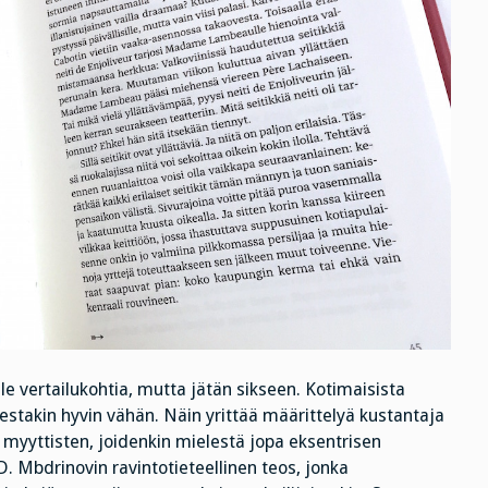
lle vertailukohtia, mutta jätän sikseen. Kotimaisista
udestakin hyvin vähän. Näin yrittää määrittelyä kustantaja
on myyttisten, joidenkin mielestä jopa eksentrisen
. Mbdrinovin ravintotieteellinen teos, jonka