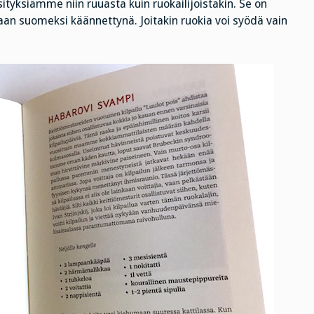
sityksiämme niin ruuasta kuin ruokailijoistakin. Se on
aan suomeksi käännettynä. Joitakin ruokia voi syödä vain