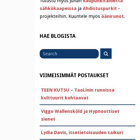
Tutustu myös Juhan
Kaupunkitaidetta
sähkökaapeissa
ja
Ahdistuspurkit
-
projekteihin. Kuuntele myös
äänirunot
.
HAE BLOGISTA
Search
Search
for
VIIMEISIMMÄT POSTAUKSET
TEEN KUTSU – TaoLinin runoissa
kulttuurit kohtaavat
Viggo Wallensköld ja Hypnoottiset
sienet
Lydia Davis, itsetietoisuuden taikuri