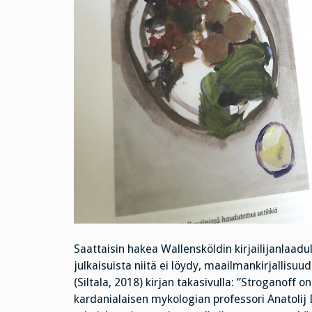
Saattaisin hakea Wallensköldin kirjailijanlaadu
julkaisuista niitä ei löydy, maailmankirjallisu
(Siltala, 2018) kirjan takasivulla: ”Stroganoff 
kardanialaisen mykologian professori Anatolij D