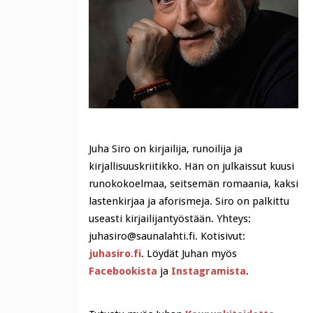
Juha Siro on kirjailija, runoilija ja
kirjallisuuskriitikko. Hän on julkaissut kuusi
runokokoelmaa, seitsemän romaania, kaksi
lastenkirjaa ja aforismeja. Siro on palkittu
useasti kirjailijantyöstään. Yhteys:
juhasiro@saunalahti.fi. Kotisivut:
juhasiro.fi
. Löydät Juhan myös
Facebookista
ja
Instagramista
.