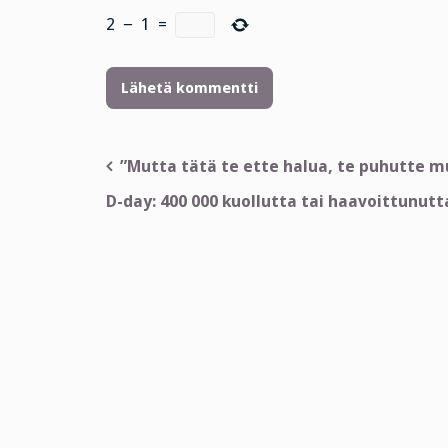
2
−
1
=
Artikkelien
”Mutta tätä te ette halua, te puhutte mu
selaus
D-day: 400 000 kuollutta tai haavoittunutt