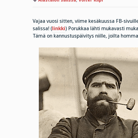
Alastalon salissa
,
Volter Kilpi
Vajaa vuosi sitten, viime kesäkuussa FB-sivuil
salissa! (
linkki
) Porukkaa lähti mukavasti muka
Tämä on kannustuspäivitys niille, joilta homma 