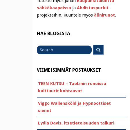
Tutustu myös Juhan
Kaupunkitaidetta
sähkökaapeissa
ja
Ahdistuspurkit
-
projekteihin. Kuuntele myös
äänirunot
.
HAE BLOGISTA
Search
Search
for
VIIMEISIMMÄT POSTAUKSET
TEEN KUTSU – TaoLinin runoissa
kulttuurit kohtaavat
Viggo Wallensköld ja Hypnoottiset
sienet
Lydia Davis, itsetietoisuuden taikuri