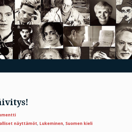
ivitys!
artikkeliin
mmentti
Perjantain
kannustuspäivitys!
jalliset näyttämöt
,
Lukeminen
,
Suomen kieli