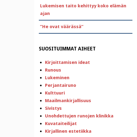
Lukemisen taito kehittyy koko elämän
ajan
”He ovat väärässä”
SUOSITUIMMAT AIHEET
Kirjoittamisen ideat
Runous
Lukeminen
Perjantairuno
Kulttuuri
Maailmankirjallisuus
Sivistys
Unohdettujen runojen klinikka
Kuvataiteilijat
Kirjallinen estetiikka