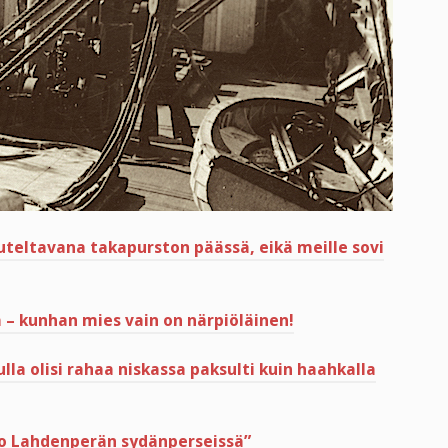
lauteltavana takapurston päässä, eikä meille sovi
a – kunhan mies vain on närpiöläinen!
lla olisi rahaa niskassa paksulti kuin haahkalla
tko Lahdenperän sydänperseissä”