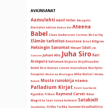
AVAINSANAT
Aamulehti
Adolf Hitler
Akropolis
Ateena
Alastalon salissa
Aleksis Kivi
Babel
Claes Andersson
Cormac McCarthy
Elämän tarkoitus
Enostone
Ernst Billgren
Helsingin Sanomat
Idoli
Hesari
J.M.
Juha Siro
Kari
Juhani Aho
Coetzee
Aronpuro
Keltainen kirjasto
Kirjallisuuden
Nobel
Kirsi Kunnas
Linnun muotokuva
Marilynin
hiuspinni
Mika Waltari
Michel de Montaigne
Mirkka
Musta runokirja
ntamo
Rekola
Palladium Kirjat
Pentti Saarikoski
Raymond Carver
Pyynikin Trikoo
Réne
Satakieli!
Magritte
Saat toivoa kolmesti
Suomen kirjailijaliitto
Sirkka Turkka
Savukeidas