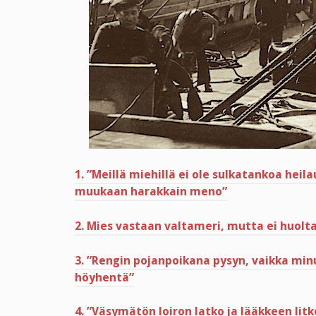
1. ”Meillä miehillä ei ole sulkatankoa hei
muukaan harakkain meno”
2. Mies vastaan valtameri, mutta ei huolt
3. ”Rengin pojanpoikana pysyn, vaikka minu
höyhentä”
4. ”Väsymätön loiron latko ja lääkkeen li