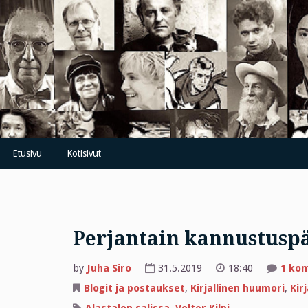
Skip
to
content
Etusivu
Kotisivut
Perjantain kannustuspä
by
Juha Siro
31.5.2019
18:40
1 ko
Blogit ja postaukset
,
Kirjallinen huumori
,
Kir