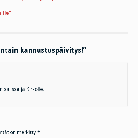
ille”
antain kannustuspäivitys!”
 salissa ja Kirkolle.
entät on merkitty
*