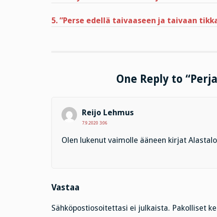
5. ”Perse edellä taivaaseen ja taivaan tikka
One Reply to “Perj
Reijo Lehmus
7.9.2020 3:06
Olen lukenut vaimolle ääneen kirjat Alastalon
Vastaa
Sähköpostiosoitettasi ei julkaista.
Pakolliset k