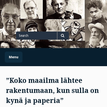
Skip
to
content
Search
for
Search
Menu
”Koko maailma lähtee
rakentumaan, kun sulla on
kynä ja paperia”