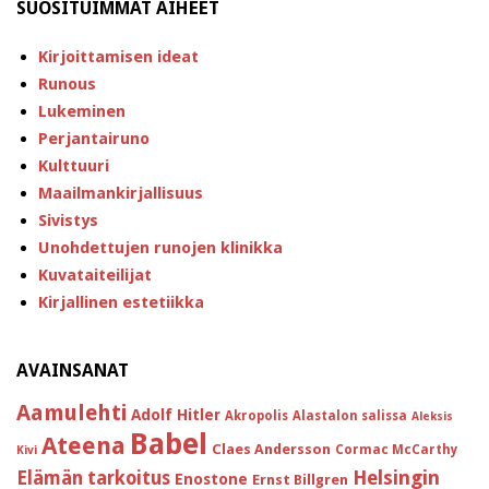
SUOSITUIMMAT AIHEET
Kirjoittamisen ideat
Runous
Lukeminen
Perjantairuno
Kulttuuri
Maailmankirjallisuus
Sivistys
Unohdettujen runojen klinikka
Kuvataiteilijat
Kirjallinen estetiikka
AVAINSANAT
Aamulehti
Adolf Hitler
Akropolis
Alastalon salissa
Aleksis
Babel
Ateena
Claes Andersson
Cormac McCarthy
Kivi
Helsingin
Elämän tarkoitus
Enostone
Ernst Billgren