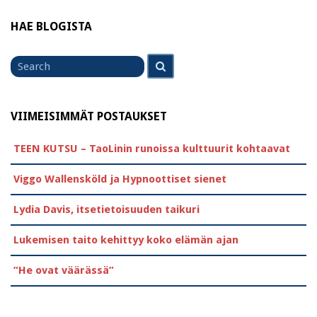
HAE BLOGISTA
Search
Search
for
VIIMEISIMMÄT POSTAUKSET
TEEN KUTSU – TaoLinin runoissa kulttuurit kohtaavat
Viggo Wallensköld ja Hypnoottiset sienet
Lydia Davis, itsetietoisuuden taikuri
Lukemisen taito kehittyy koko elämän ajan
”He ovat väärässä”