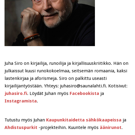
Juha Siro on kirjailija, runoilija ja kirjallisuuskriitikko. Hän on
julkaissut kuusi runokokoelmaa, seitsemän romaania, kaksi
lastenkirjaa ja aforismeja. Siro on palkittu useasti
kirjailijantyöstään. Yhteys: juhasiro@saunalahti.fi. Kotisivut:
juhasiro.fi
. Löydät Juhan myös
Facebookista
ja
Instagramista
.
Tutustu myös Juhan
Kaupunkitaidetta sähkökaapeissa
ja
Ahdistuspurkit
-projekteihin. Kuuntele myös
äänirunot
.