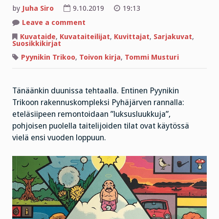
by
Juha Siro
9.10.2019
19:13
on
Leave a comment
”Koko
maailma
Kuvataide
,
Kuvataiteilijat
,
Kuvittajat
,
Sarjakuvat
,
lähtee
Suosikkikirjat
rakentumaan,
kun
Pyynikin Trikoo
,
Toivon kirja
,
Tommi Musturi
sulla
on
kynä
ja
paperia”
Tänäänkin duunissa tehtaalla. Entinen Pyynikin
Trikoon rakennuskompleksi Pyhäjärven rannalla:
eteläsiipeen remontoidaan ”luksusluukkuja”,
pohjoisen puolella taitelijoiden tilat ovat käytössä
vielä ensi vuoden loppuun.