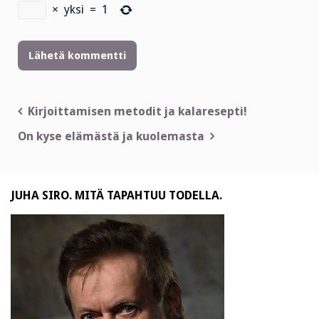
×
yksi
=
1
Artikkelien
Kirjoittamisen metodit ja kalaresepti!
selaus
On kyse elämästä ja kuolemasta
JUHA SIRO. MITÄ TAPAHTUU TODELLA.