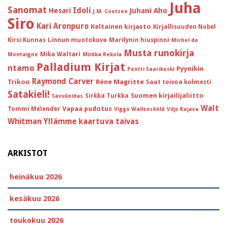
Juha
Sanomat
Idoli
Hesari
Juhani Aho
J.M. Coetzee
Siro
Kari Aronpuro
Keltainen kirjasto
Kirjallisuuden Nobel
Kirsi Kunnas
Linnun muotokuva
Marilynin hiuspinni
Michel de
Musta runokirja
Mika Waltari
Montaigne
Mirkka Rekola
Palladium Kirjat
ntamo
Pyynikin
Pentti Saarikoski
Raymond Carver
Trikoo
Réne Magritte
Saat toivoa kolmesti
Satakieli!
Suomen kirjailijaliitto
Sirkka Turkka
Savukeidas
Walt
Vapaa pudotus
Tommi Melender
Viggo Wallensköld
Viljo Kajava
Whitman
Yllämme kaartuva taivas
ARKISTOT
heinäkuu 2026
kesäkuu 2026
toukokuu 2026