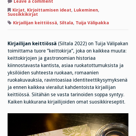
on
Leave a comment
Mitä
useampi
Kirjat
,
Kirjoittamisen ideat
,
Lukeminen
,
kokki,
Suosikkikirjat
sen
kiinnostavampi
Kirjailijan keittiössä
,
Siltala
,
Tuija Välipakka
kirja!
Kirjailijan keittiössä
(Siltala 2022) on Tuija Välipakan
toimittama tuore ”keittokirja”, joka on kaikkea muuta:
keittokirjojen ja gastronomian historiaa
kiinnostavasta kantista, asiaa ruokatottumuksista ja
yksilöiden suhteesta ruokaan, romaanien
ruokakuvauksia, ravintoasiaa identiteettikysymyksenä
ja ennen kaikkea vierailut kahdentoista kirjailijan
keittiössä. Siitähän se vasta tarinoiden soppa syntyy.
Kaiken kukkurana kirjailijoiden omat suosikkireseptit.