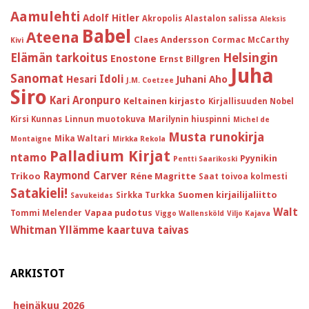
Aamulehti
Adolf Hitler
Akropolis
Alastalon salissa
Aleksis
Babel
Ateena
Claes Andersson
Cormac McCarthy
Kivi
Helsingin
Elämän tarkoitus
Enostone
Ernst Billgren
Juha
Sanomat
Idoli
Hesari
Juhani Aho
J.M. Coetzee
Siro
Kari Aronpuro
Keltainen kirjasto
Kirjallisuuden Nobel
Kirsi Kunnas
Linnun muotokuva
Marilynin hiuspinni
Michel de
Musta runokirja
Mika Waltari
Montaigne
Mirkka Rekola
Palladium Kirjat
ntamo
Pyynikin
Pentti Saarikoski
Raymond Carver
Trikoo
Réne Magritte
Saat toivoa kolmesti
Satakieli!
Suomen kirjailijaliitto
Sirkka Turkka
Savukeidas
Walt
Vapaa pudotus
Tommi Melender
Viggo Wallensköld
Viljo Kajava
Whitman
Yllämme kaartuva taivas
ARKISTOT
heinäkuu 2026