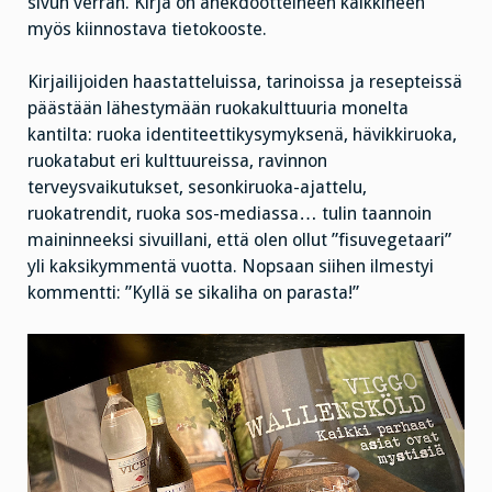
sivun verran. Kirja on anekdootteineen kaikkineen
myös kiinnostava tietokooste.
Kirjailijoiden haastatteluissa, tarinoissa ja resepteissä
päästään lähestymään ruokakulttuuria monelta
kantilta: ruoka identiteettikysymyksenä, hävikkiruoka,
ruokatabut eri kulttuureissa, ravinnon
terveysvaikutukset, sesonkiruoka-ajattelu,
ruokatrendit, ruoka sos-mediassa… tulin taannoin
maininneeksi sivuillani, että olen ollut ”fisuvegetaari”
yli kaksikymmentä vuotta. Nopsaan siihen ilmestyi
kommentti: ”Kyllä se sikaliha on parasta!”