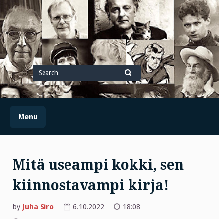
Skip
to
content
Search
for
Search
Menu
Mitä useampi kokki, sen
kiinnostavampi kirja!
by
Juha Siro
6.10.2022
18:08