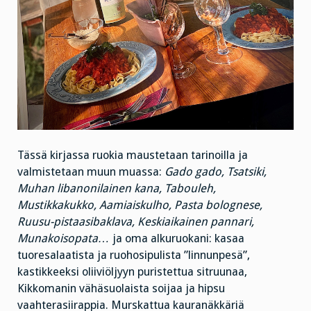
Tässä kirjassa ruokia maustetaan tarinoilla ja
valmistetaan muun muassa:
Gado gado, Tsatsiki,
Muhan libanonilainen kana, Tabouleh,
Mustikkakukko, Aamiaiskulho, Pasta bolognese,
Ruusu-pistaasibaklava, Keskiaikainen pannari,
Munakoisopata…
ja oma alkuruokani: kasaa
tuoresalaatista ja ruohosipulista ”linnunpesä”,
kastikkeeksi oliiviöljyyn puristettua sitruunaa,
Kikkomanin vähäsuolaista soijaa ja hipsu
vaahterasiirappia. Murskattua kauranäkkäriä