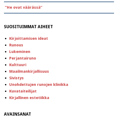
”He ovat väärässä”
SUOSITUIMMAT AIHEET
Kirjoittamisen ideat
Runous
Lukeminen
Perjantairuno
Kulttuuri
Maailmankirjallisuus
Sivistys
Unohdettujen runojen klinikka
Kuvataiteilijat
Kirjallinen estetiikka
AVAINSANAT