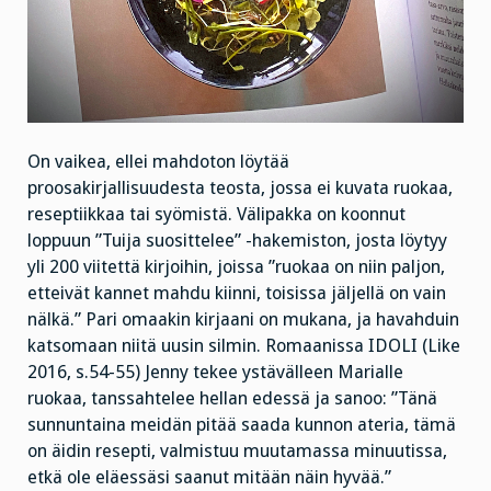
On vaikea, ellei mahdoton löytää
proosakirjallisuudesta teosta, jossa ei kuvata ruokaa,
reseptiikkaa tai syömistä. Välipakka on koonnut
loppuun ”Tuija suosittelee” -hakemiston, josta löytyy
yli 200 viitettä kirjoihin, joissa ”ruokaa on niin paljon,
etteivät kannet mahdu kiinni, toisissa jäljellä on vain
nälkä.” Pari omaakin kirjaani on mukana, ja havahduin
katsomaan niitä uusin silmin. Romaanissa IDOLI (Like
2016, s.54-55) Jenny tekee ystävälleen Marialle
ruokaa, tanssahtelee hellan edessä ja sanoo: ”Tänä
sunnuntaina meidän pitää saada kunnon ateria, tämä
on äidin resepti, valmistuu muutamassa minuutissa,
etkä ole eläessäsi saanut mitään näin hyvää.”