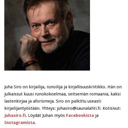
Juha Siro on kirjailija, runoilija ja kirjallisuuskriitikko. Hän on
julkaissut kuusi runokokoelmaa, seitsemän romaania, kaksi
lastenkirjaa ja aforismeja. Siro on palkittu useasti
kirjailijantyöstään. Yhteys: juhasiro@saunalahti.fi. Kotisivut:
juhasiro.fi
. Löydät Juhan myös
Facebookista
ja
Instagramista
.