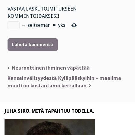
VASTAA LASKUTOIMITUKSEEN
KOMMENTOIDAKSESI!
−
seitsemän
=
yksi
Artikkelien
Neuroottinen ihminen väpättää
selaus
Kansainvälisyydestä Kyläpääskyihin – maailma
muuttuu kustantamo kerrallaan
JUHA SIRO. MITÄ TAPAHTUU TODELLA.