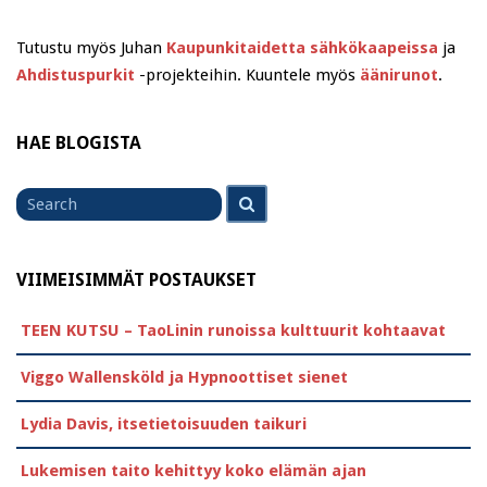
Tutustu myös Juhan
Kaupunkitaidetta sähkökaapeissa
ja
Ahdistuspurkit
-projekteihin. Kuuntele myös
äänirunot
.
HAE BLOGISTA
Search
Search
for
VIIMEISIMMÄT POSTAUKSET
TEEN KUTSU – TaoLinin runoissa kulttuurit kohtaavat
Viggo Wallensköld ja Hypnoottiset sienet
Lydia Davis, itsetietoisuuden taikuri
Lukemisen taito kehittyy koko elämän ajan