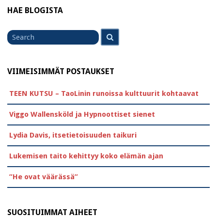
HAE BLOGISTA
Search
Search
for
VIIMEISIMMÄT POSTAUKSET
TEEN KUTSU – TaoLinin runoissa kulttuurit kohtaavat
Viggo Wallensköld ja Hypnoottiset sienet
Lydia Davis, itsetietoisuuden taikuri
Lukemisen taito kehittyy koko elämän ajan
”He ovat väärässä”
SUOSITUIMMAT AIHEET