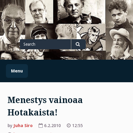
Skip
to
content
Search
for
Search
Menu
Menestys vainoaa
Hotakaista!
by
Juha Siro
6.2.2010
12:55