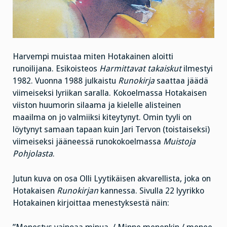
Harvempi muistaa miten Hotakainen aloitti
runoilijana. Esikoisteos
Harmittavat takaiskut
ilmestyi
1982. Vuonna 1988 julkaistu
Runokirja
saattaa jäädä
viimeiseksi lyriikan saralla. Kokoelmassa Hotakaisen
viiston huumorin silaama ja kielelle alisteinen
maailma on jo valmiiksi kiteytynyt. Omin tyyli on
löytynyt samaan tapaan kuin Jari Tervon (toistaiseksi)
viimeiseksi jääneessä runokokoelmassa
Muistoja
Pohjolasta
.
Jutun kuva on osa Olli Lyytikäisen akvarellista, joka on
Hotakaisen
Runokirjan
kannessa. Sivulla 22 lyyrikko
Hotakainen kirjoittaa menestyksestä näin: