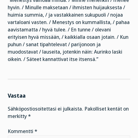
”Menestys vainoaa minua. / Minne menenkin / menee
hyvin. / Minulle maksetaan / ihmisten huijauksesta /
huimia summia, / ja vastakkainen sukupuoli / nojaa
vartaloani vasten. / Menestys on kummallista, / pahaa
aavistamatta / hyvä tulee. / En tunne / olevani
erityisen hyvä missään, / kaikkialla osaan jotain. / Kun
puhun / sanat tipahtelevat / parijonoon ja
muodostavat / lauseita, jotenkin näin: Aurinko laski
oikein. / Säteet kannattivat itse itsensä.”
Vastaa
Sähköpostiosoitettasi ei julkaista.
Pakolliset kentät on
merkitty
*
Kommentti
*