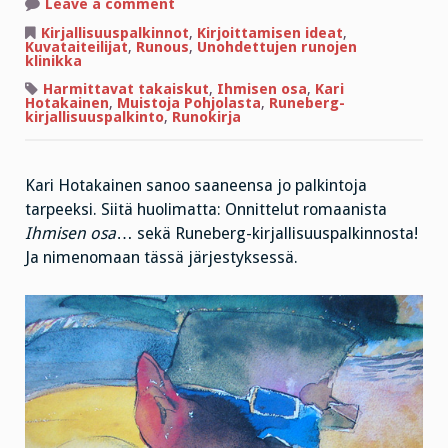
on
Leave a comment
Menestys
vainoaa
Kirjallisuuspalkinnot
,
Kirjoittamisen ideat
,
Hotakaista!
Kuvataiteilijat
,
Runous
,
Unohdettujen runojen
klinikka
Harmittavat takaiskut
,
Ihmisen osa
,
Kari
Hotakainen
,
Muistoja Pohjolasta
,
Runeberg-
kirjallisuuspalkinto
,
Runokirja
Kari Hotakainen sanoo saaneensa jo palkintoja
tarpeeksi. Siitä huolimatta: Onnittelut romaanista
Ihmisen osa
… sekä Runeberg-kirjallisuuspalkinnosta!
Ja nimenomaan tässä järjestyksessä.