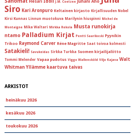
Sanomat
Idoli
Hesari
Juhani Aho
J.M. Coetzee
Siro
Kari Aronpuro
Keltainen kirjasto
Kirjallisuuden Nobel
Kirsi Kunnas
Linnun muotokuva
Marilynin hiuspinni
Michel de
Musta runokirja
Mika Waltari
Montaigne
Mirkka Rekola
Palladium Kirjat
ntamo
Pyynikin
Pentti Saarikoski
Raymond Carver
Trikoo
Réne Magritte
Saat toivoa kolmesti
Satakieli!
Suomen kirjailijaliitto
Sirkka Turkka
Savukeidas
Walt
Vapaa pudotus
Tommi Melender
Viggo Wallensköld
Viljo Kajava
Whitman
Yllämme kaartuva taivas
ARKISTOT
heinäkuu 2026
kesäkuu 2026
toukokuu 2026