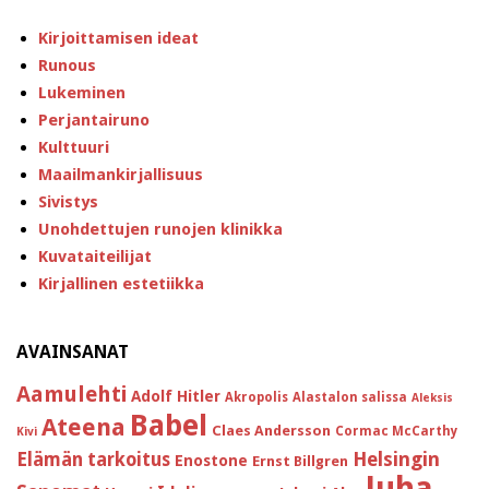
Kirjoittamisen ideat
Runous
Lukeminen
Perjantairuno
Kulttuuri
Maailmankirjallisuus
Sivistys
Unohdettujen runojen klinikka
Kuvataiteilijat
Kirjallinen estetiikka
AVAINSANAT
Aamulehti
Adolf Hitler
Akropolis
Alastalon salissa
Aleksis
Babel
Ateena
Claes Andersson
Cormac McCarthy
Kivi
Helsingin
Elämän tarkoitus
Enostone
Ernst Billgren
Juha