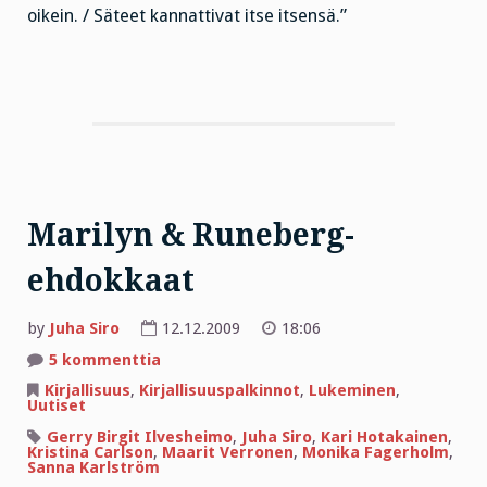
oikein. / Säteet kannattivat itse itsensä.”
Marilyn & Runeberg-
ehdokkaat
by
Juha Siro
12.12.2009
18:06
artikkeliin
5 kommenttia
Marilyn
&
Kirjallisuus
,
Kirjallisuuspalkinnot
,
Lukeminen
,
Runeberg-
Uutiset
ehdokkaat
Gerry Birgit Ilvesheimo
,
Juha Siro
,
Kari Hotakainen
,
Kristina Carlson
,
Maarit Verronen
,
Monika Fagerholm
,
Sanna Karlström