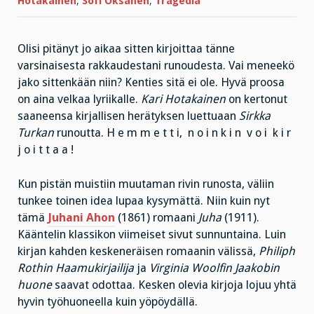
Hotakainen
,
Sofi Oksanen
,
Tragedia
Olisi pitänyt jo aikaa sitten kirjoittaa tänne
varsinaisesta rakkaudestani runoudesta. Vai meneekö
jako sittenkään niin? Kenties sitä ei ole. Hyvä proosa
on aina velkaa lyriikalle.
Kari Hotakainen
on kertonut
saaneensa kirjallisen herätyksen luettuaan
Sirkka
Turkan
runoutta. H e m m e t t i, n o i n k i n v o i k i r
j o i t t a a !
Kun pistän muistiin muutaman rivin runosta, väliin
tunkee toinen idea lupaa kysymättä. Niin kuin nyt
tämä
Juhani Ahon
(1861) romaani
Juha
(1911).
Kääntelin klassikon viimeiset sivut sunnuntaina. Luin
kirjan kahden keskeneräisen romaanin välissä,
Philiph
Rothin Haamukirjailija
ja
Virginia Woolfin Jaakobin
huone
saavat odottaa. Kesken olevia kirjoja lojuu yhtä
hyvin työhuoneella kuin yöpöydällä.