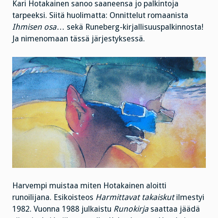
Kari Hotakainen sanoo saaneensa jo palkintoja
tarpeeksi. Siitä huolimatta: Onnittelut romaanista
Ihmisen osa
… sekä Runeberg-kirjallisuuspalkinnosta!
Ja nimenomaan tässä järjestyksessä.
Harvempi muistaa miten Hotakainen aloitti
runoilijana. Esikoisteos
Harmittavat takaiskut
ilmestyi
1982. Vuonna 1988 julkaistu
Runokirja
saattaa jäädä