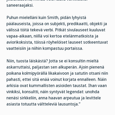
saneeraajaksi.
Puhun mielelläni kuin Smith, pidän lyhyistä
päälauseista, joissa on subjekti, predikaatti, objekti ja
välissä töitä tekevä verbi. Pitkät sivulauseet kuuluvat
vapaa-aikaan, niillä voi kertoa etelänmatkoista ja
aviorikoksista, töissä röyhelöiset lauseet sotkeentuvat
vaatteisiin ja niihin kompastuu portaissa.
Niin, tuosta läiskästä? Jotta se ei konsultin mieltä
askarruttaisi, paljastan sen alkuperän. Ajoin pienenä
poikana kolmipyörällä likakaivoon ja satutin otsani niin
pahasti, ettei sitä enää voinut korjata ennalleen. Näin
arkisia ovat kummallisten asioiden taustat. Ihan vaan
vinkiksi, konsultti, näin syntyvät legendat: unohda
nenäsi sirkkeliin, anna haavan arpeutua ja levittele
asiasta totuutta vältteleviä lausuntoja.”