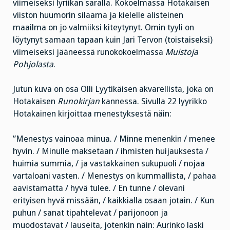
viimeiseksi lyriikan saralla. Kokoelmassa Hotakaisen
viiston huumorin silaama ja kielelle alisteinen
maailma on jo valmiiksi kiteytynyt. Omin tyyli on
löytynyt samaan tapaan kuin Jari Tervon (toistaiseksi)
viimeiseksi jääneessä runokokoelmassa
Muistoja
Pohjolasta
.
Jutun kuva on osa Olli Lyytikäisen akvarellista, joka on
Hotakaisen
Runokirjan
kannessa. Sivulla 22 lyyrikko
Hotakainen kirjoittaa menestyksestä näin:
”Menestys vainoaa minua. / Minne menenkin / menee
hyvin. / Minulle maksetaan / ihmisten huijauksesta /
huimia summia, / ja vastakkainen sukupuoli / nojaa
vartaloani vasten. / Menestys on kummallista, / pahaa
aavistamatta / hyvä tulee. / En tunne / olevani
erityisen hyvä missään, / kaikkialla osaan jotain. / Kun
puhun / sanat tipahtelevat / parijonoon ja
muodostavat / lauseita, jotenkin näin: Aurinko laski