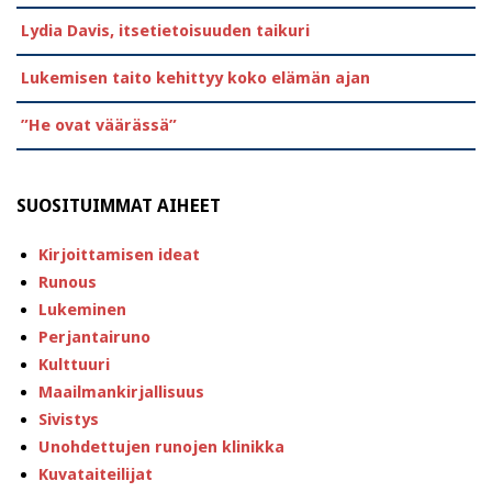
Lydia Davis, itsetietoisuuden taikuri
Lukemisen taito kehittyy koko elämän ajan
”He ovat väärässä”
SUOSITUIMMAT AIHEET
Kirjoittamisen ideat
Runous
Lukeminen
Perjantairuno
Kulttuuri
Maailmankirjallisuus
Sivistys
Unohdettujen runojen klinikka
Kuvataiteilijat