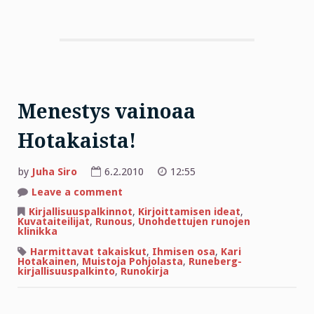
Menestys vainoaa
Hotakaista!
by
Juha Siro
6.2.2010
12:55
on
Leave a comment
Menestys
vainoaa
Kirjallisuuspalkinnot
,
Kirjoittamisen ideat
,
Hotakaista!
Kuvataiteilijat
,
Runous
,
Unohdettujen runojen
klinikka
Harmittavat takaiskut
,
Ihmisen osa
,
Kari
Hotakainen
,
Muistoja Pohjolasta
,
Runeberg-
kirjallisuuspalkinto
,
Runokirja