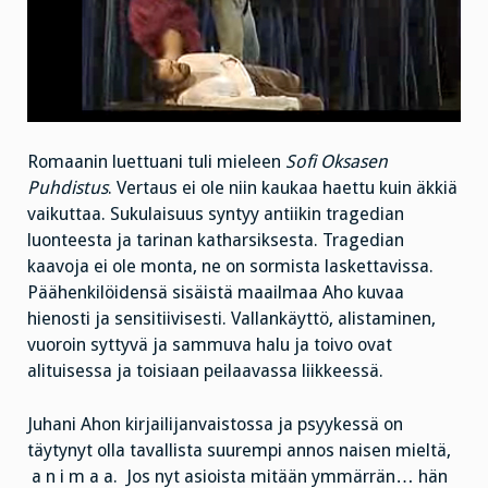
Romaanin luettuani tuli mieleen
Sofi Oksasen
Puhdistus
. Vertaus ei ole niin kaukaa haettu kuin äkkiä
vaikuttaa. Sukulaisuus syntyy antiikin tragedian
luonteesta ja tarinan katharsiksesta. Tragedian
kaavoja ei ole monta, ne on sormista laskettavissa.
Päähenkilöidensä sisäistä maailmaa Aho kuvaa
hienosti ja sensitiivisesti. Vallankäyttö, alistaminen,
vuoroin syttyvä ja sammuva halu ja toivo ovat
alituisessa ja toisiaan peilaavassa liikkeessä.
Juhani Ahon kirjailijanvaistossa ja psyykessä on
täytynyt olla tavallista suurempi annos naisen mieltä,
a n i m a a. Jos nyt asioista mitään ymmärrän… hän