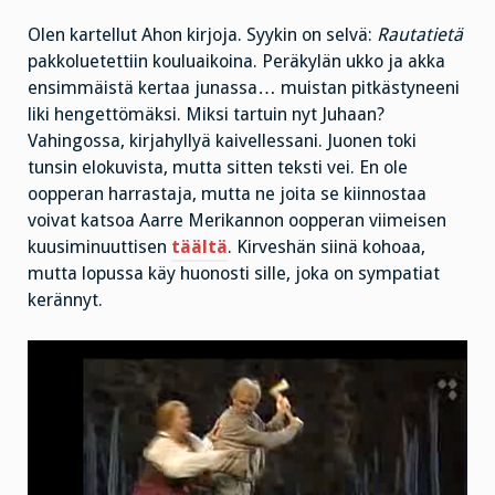
Olen kartellut Ahon kirjoja. Syykin on selvä:
Rautatietä
pakkoluetettiin kouluaikoina. Peräkylän ukko ja akka
ensimmäistä kertaa junassa… muistan pitkästyneeni
liki hengettömäksi. Miksi tartuin nyt Juhaan?
Vahingossa, kirjahyllyä kaivellessani. Juonen toki
tunsin elokuvista, mutta sitten teksti vei. En ole
oopperan harrastaja, mutta ne joita se kiinnostaa
voivat katsoa Aarre Merikannon oopperan viimeisen
kuusiminuuttisen
täältä
. Kirveshän siinä kohoaa,
mutta lopussa käy huonosti sille, joka on sympatiat
kerännyt.