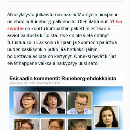
Alkusyksystä julkaistu romaanini Marilynin hiuspinni
on ehdolla Runeberg-palkinnolle. Olen ilahtunut.
YLE:n
sivuille
on koottu kompaktiin pakettiin esiraadin
arviot valitusta kirjoista. Itse en ole vielä ehtinyt
tutustua kuin Carlsonin kirjaan ja Suomeen palattua
uuden käsiksenkin jatko jää hetkeksi jäihin,
hoidettavia asioita on kertynyt. Onneksi hyvät kirjat
eivät happane vaikka aina kypsyy uusi sato.