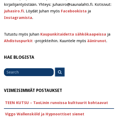
kirjailijantyöstään. Yhteys: juhasiro@saunalahti.fi. Kotisivut:
juhasiro.fi
. Löydät Juhan myös
Facebookista
ja
Instagramista
.
Tutustu myös Juhan
Kaupunkitaidetta sähkökaapeissa
ja
Ahdistuspurkit
-projekteihin. Kuuntele myös
äänirunot
.
HAE BLOGISTA
Search
Search
for
VIIMEISIMMÄT POSTAUKSET
TEEN KUTSU – TaoLinin runoissa kulttuurit kohtaavat
Viggo Wallensköld ja Hypnoottiset sienet