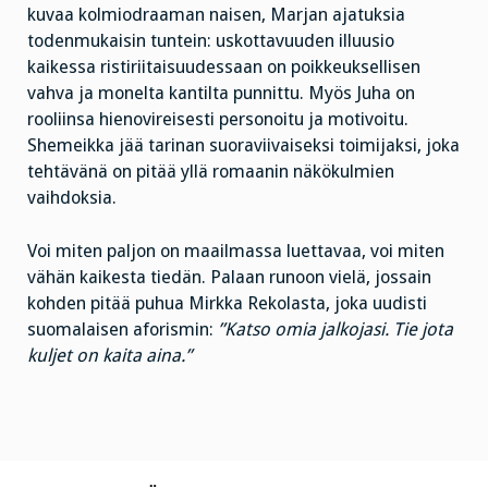
kuvaa kolmiodraaman naisen, Marjan ajatuksia
todenmukaisin tuntein: uskottavuuden illuusio
kaikessa ristiriitaisuudessaan on poikkeuksellisen
vahva ja monelta kantilta punnittu. Myös Juha on
rooliinsa hienovireisesti personoitu ja motivoitu.
Shemeikka jää tarinan suoraviivaiseksi toimijaksi, joka
tehtävänä on pitää yllä romaanin näkökulmien
vaihdoksia.
Voi miten paljon on maailmassa luettavaa, voi miten
vähän kaikesta tiedän. Palaan runoon vielä, jossain
kohden pitää puhua Mirkka Rekolasta, joka uudisti
suomalaisen aforismin:
”Katso omia jalkojasi. Tie jota
kuljet on kaita aina.”