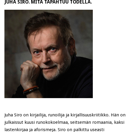
JUHA SIRO. MITÄ TAPAHTUU TODELLA.
Juha Siro on kirjailija, runoilija ja kirjallisuuskriitikko. Hän on
julkaissut kuusi runokokoelmaa, seitsemän romaania, kaksi
lastenkirjaa ja aforismeja. Siro on palkittu useasti