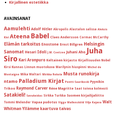
Kirjallinen estetiikka
AVAINSANAT
Aamulehti
Adolf Hitler
Akropolis
Alastalon salissa
Aleksis
Babel
Ateena
Claes Andersson
Cormac McCarthy
Kivi
Helsingin
Elämän tarkoitus
Enostone
Ernst Billgren
Juha
Sanomat
Idoli
Hesari
Juhani Aho
J.M. Coetzee
Siro
Kari Aronpuro
Keltainen kirjasto
Kirjallisuuden Nobel
Kirsi Kunnas
Linnun muotokuva
Marilynin hiuspinni
Michel de
Musta runokirja
Mika Waltari
Montaigne
Mirkka Rekola
Palladium Kirjat
ntamo
Pyynikin
Pentti Saarikoski
Raymond Carver
Trikoo
Réne Magritte
Saat toivoa kolmesti
Satakieli!
Suomen kirjailijaliitto
Sirkka Turkka
Savukeidas
Walt
Vapaa pudotus
Tommi Melender
Viggo Wallensköld
Viljo Kajava
Whitman
Yllämme kaartuva taivas