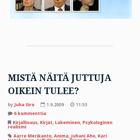
MISTÄ NÄITÄ JUTTUJA
OIKEIN TULEE?
by
Juha Siro
1.9.2009
11:53
artikkeliin
6 kommenttia
MISTÄ
NÄITÄ
Kirjallisuus
,
Kirjat
,
Lukeminen
,
Psykologinen
JUTTUJA
realismi
OIKEIN
TULEE?
Aarre Merikanto
,
Anima
,
Juhani Aho
,
Kari