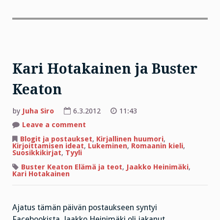
Kari Hotakainen ja Buster
Keaton
by
Juha Siro
6.3.2012
11:43
on
Leave a comment
Kari
Hotakainen
Blogit ja postaukset
,
Kirjallinen huumori
,
ja
Kirjoittamisen ideat
,
Lukeminen
,
Romaanin kieli
,
Buster
Suosikkikirjat
,
Tyyli
Keaton
Buster Keaton Elämä ja teot
,
Jaakko Heinimäki
,
Kari Hotakainen
Ajatus tämän päivän postaukseen syntyi
Facebookista. Jaakko Heinimäki oli jakanut