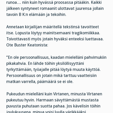
runoa… niin kuin hyvässä proosassa pitääkin. Kaikki
jälkeen syntyneet romaanit ulottavat juurensa jollain
tavoin B K:n elämään ja tekoihin.
Annetaan kirjailijan määritellä tekstinsä tavoitteet
itse. Lopusta löytyy mainitsemaani tragikomiikkaa.
Toivottavasti myös jotain hyväksi enteeksi luettavaa.
Ote Buster Keatonista:
”En ole persoonallisuus, kaadan mielelläni pahvimukiin
pikakahvia. En lähde töihin yksilöllisyyttäni
tyrkyttämään, työajalle pitää löytyä muuta käyttöä.
Persoonallisuus on jotain mikä tarttuu vaatteisiin
matkan varrella, päämäärä se ei ole.
Pukeudun mielelläni kuin Virtanen, minusta Virtanen
pukeutuu hyvin. Harmaan sävyttämästä mustasta
puvusta puhutaan suotta pahaa. Jos kävelisin töihin
joulukuusena, minua voisi luulla värikkääksi