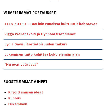
VIIMEISIMMÄT POSTAUKSET
TEEN KUTSU – TaoLinin runoissa kulttuurit kohtaavat
Viggo Wallensköld ja Hypnoottiset sienet
Lydia Davis, itsetietoisuuden taikuri
Lukemisen taito kehittyy koko elämän ajan
”He ovat väärässä”
SUOSITUIMMAT AIHEET
Kirjoittamisen ideat
Runous
Lukeminen