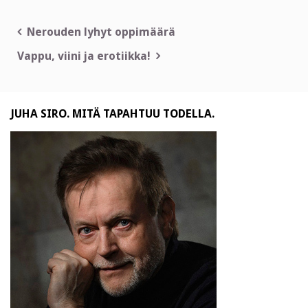
Artikkelien
Nerouden lyhyt oppimäärä
selaus
Vappu, viini ja erotiikka!
JUHA SIRO. MITÄ TAPAHTUU TODELLA.