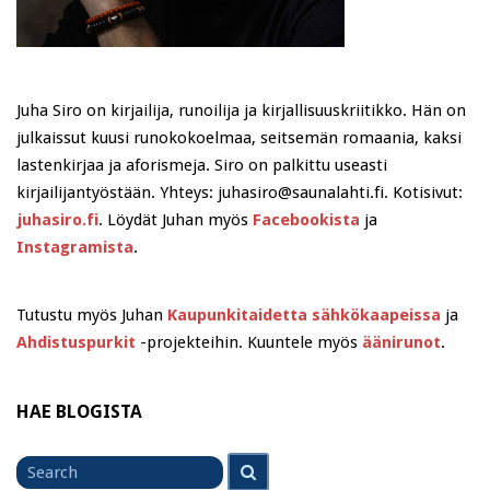
Juha Siro on kirjailija, runoilija ja kirjallisuuskriitikko. Hän on
julkaissut kuusi runokokoelmaa, seitsemän romaania, kaksi
lastenkirjaa ja aforismeja. Siro on palkittu useasti
kirjailijantyöstään. Yhteys: juhasiro@saunalahti.fi. Kotisivut:
juhasiro.fi
. Löydät Juhan myös
Facebookista
ja
Instagramista
.
Tutustu myös Juhan
Kaupunkitaidetta sähkökaapeissa
ja
Ahdistuspurkit
-projekteihin. Kuuntele myös
äänirunot
.
HAE BLOGISTA
Search
Search
for