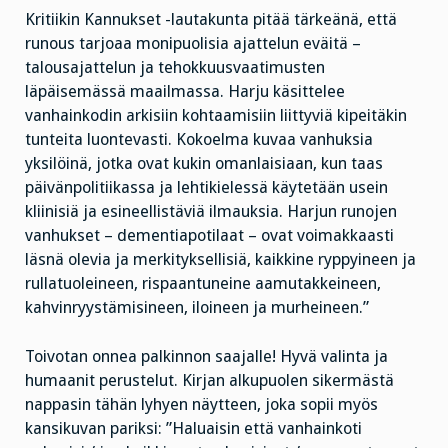
Kritiikin Kannukset -lautakunta pitää tärkeänä, että
runous tarjoaa monipuolisia ajattelun eväitä –
talousajattelun ja tehokkuusvaatimusten
läpäisemässä maailmassa. Harju käsittelee
vanhainkodin arkisiin kohtaamisiin liittyviä kipeitäkin
tunteita luontevasti. Kokoelma kuvaa vanhuksia
yksilöinä, jotka ovat kukin omanlaisiaan, kun taas
päivänpolitiikassa ja lehtikielessä käytetään usein
kliinisiä ja esineellistäviä ilmauksia. Harjun runojen
vanhukset – dementiapotilaat – ovat voimakkaasti
läsnä olevia ja merkityksellisiä, kaikkine ryppyineen ja
rullatuoleineen, rispaantuneine aamutakkeineen,
kahvinryystämisineen, iloineen ja murheineen.”
Toivotan onnea palkinnon saajalle! Hyvä valinta ja
humaanit perustelut. Kirjan alkupuolen sikermästä
nappasin tähän lyhyen näytteen, joka sopii myös
kansikuvan pariksi: ”Haluaisin että vanhainkoti