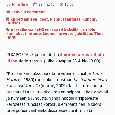
by
Juha Siro
28.4.2010
13:00
on
Leave a comment
Runoilijan
vastaisku
Kirjoittamisen ideat
,
Pienkustantajat
,
Runous
,
vanhusten
Uutiset
esineellistämiselle!
Kastelimme heitä runsaasti kahvilla
,
Kritiikin
kannukset
,
ntamo
,
Suomen arvostelijain liitto
,
Timo
Harju
PIKAPOSTAUS ja pari otetta
Suomen arvostelijain
liiton
tiedotteesta. (Julkaisuvapaa 28.4. klo 13.00)
”Kritiikin Kannukset saa tänä vuonna runoilija
Timo
Harju
(s. 1980) runokokoelmastaan
Kastelimme heitä
runsaasti kahvilla
(ntamo, 2009). Kastelimme heitä
runsaasti kahvilla -kokoelma on helposti lähestyttävää
ja humaania runoutta. Vanhainkodin arkipäivästä
kertovissa runoissa korostuu empaattinen ja suora
tapa puhua vanhainkodissa asuvista ihmisistä.