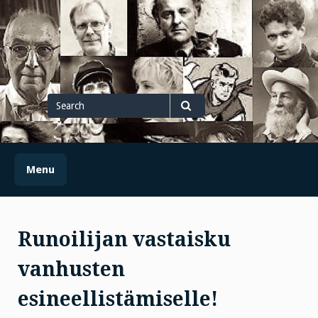
Skip
to
content
Search
for
Search
Menu
Runoilijan vastaisku
vanhusten
esineellistämiselle!