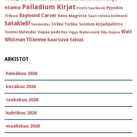
Palladium Kirjat
ntamo
Pyynikin
Pentti Saarikoski
Raymond Carver
Trikoo
Réne Magritte
Saat toivoa kolmesti
Satakieli!
Suomen kirjailijaliitto
Sirkka Turkka
Savukeidas
Walt
Vapaa pudotus
Tommi Melender
Viggo Wallensköld
Viljo Kajava
Whitman
Yllämme kaartuva taivas
ARKISTOT
heinäkuu 2026
kesäkuu 2026
toukokuu 2026
huhtikuu 2026
maaliskuu 2026