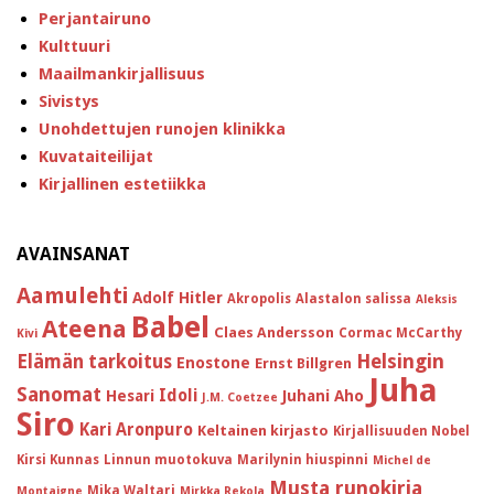
Perjantairuno
Kulttuuri
Maailmankirjallisuus
Sivistys
Unohdettujen runojen klinikka
Kuvataiteilijat
Kirjallinen estetiikka
AVAINSANAT
Aamulehti
Adolf Hitler
Akropolis
Alastalon salissa
Aleksis
Babel
Ateena
Claes Andersson
Cormac McCarthy
Kivi
Helsingin
Elämän tarkoitus
Enostone
Ernst Billgren
Juha
Sanomat
Idoli
Hesari
Juhani Aho
J.M. Coetzee
Siro
Kari Aronpuro
Keltainen kirjasto
Kirjallisuuden Nobel
Kirsi Kunnas
Linnun muotokuva
Marilynin hiuspinni
Michel de
Musta runokirja
Mika Waltari
Montaigne
Mirkka Rekola