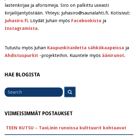
lastenkirjaa ja aforismeja. Siro on palkittu useasti
kirjailijantyöstään. Yhteys: juhasiro@saunalahti.fi. Kotisivut:
juhasiro.fi
. Löydät Juhan myös
Facebookista
ja
Instagramista
.
Tutustu myös Juhan
Kaupunkitaidetta sähkökaapeissa
ja
Ahdistuspurkit
-projekteihin. Kuuntele myös
äänirunot
.
HAE BLOGISTA
Search
Search
for
VIIMEISIMMÄT POSTAUKSET
TEEN KUTSU – TaoLinin runoissa kulttuurit kohtaavat