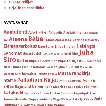
Kuvataiteilijat
Kirjallinen estetiikka
AVAINSANAT
Aamulehti
Adolf Hitler
Akropolis
Alastalon salissa
Aleksis
Babel
Ateena
Claes Andersson
Cormac McCarthy
Kivi
Helsingin
Elämän tarkoitus
Enostone
Ernst Billgren
Juha
Sanomat
Idoli
Hesari
Juhani Aho
J.M. Coetzee
Siro
Kari Aronpuro
Keltainen kirjasto
Kirjallisuuden Nobel
Kirsi Kunnas
Linnun muotokuva
Marilynin hiuspinni
Michel de
Musta runokirja
Mika Waltari
Montaigne
Mirkka Rekola
Palladium Kirjat
ntamo
Pyynikin
Pentti Saarikoski
Raymond Carver
Trikoo
Réne Magritte
Saat toivoa kolmesti
Satakieli!
Suomen kirjailijaliitto
Sirkka Turkka
Savukeidas
Walt
Vapaa pudotus
Tommi Melender
Viggo Wallensköld
Viljo Kajava
Whitman
Yllämme kaartuva taivas