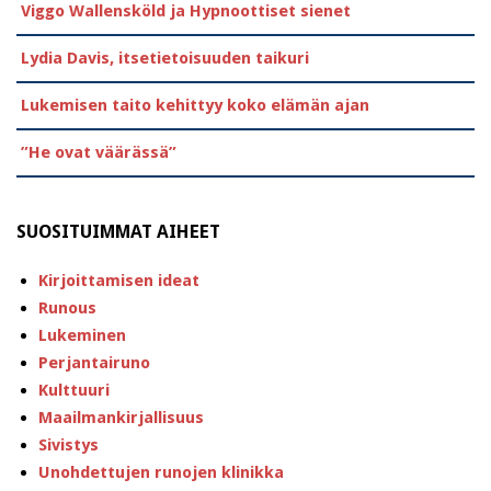
Viggo Wallensköld ja Hypnoottiset sienet
Lydia Davis, itsetietoisuuden taikuri
Lukemisen taito kehittyy koko elämän ajan
”He ovat väärässä”
SUOSITUIMMAT AIHEET
Kirjoittamisen ideat
Runous
Lukeminen
Perjantairuno
Kulttuuri
Maailmankirjallisuus
Sivistys
Unohdettujen runojen klinikka