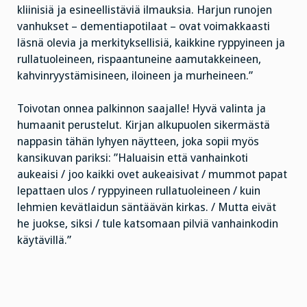
kliinisiä ja esineellistäviä ilmauksia. Harjun runojen
vanhukset – dementiapotilaat – ovat voimakkaasti
läsnä olevia ja merkityksellisiä, kaikkine ryppyineen ja
rullatuoleineen, rispaantuneine aamutakkeineen,
kahvinryystämisineen, iloineen ja murheineen.”
Toivotan onnea palkinnon saajalle! Hyvä valinta ja
humaanit perustelut. Kirjan alkupuolen sikermästä
nappasin tähän lyhyen näytteen, joka sopii myös
kansikuvan pariksi: ”Haluaisin että vanhainkoti
aukeaisi / joo kaikki ovet aukeaisivat / mummot papat
lepattaen ulos / ryppyineen rullatuoleineen / kuin
lehmien kevätlaidun säntäävän kirkas. / Mutta eivät
he juokse, siksi / tule katsomaan pilviä vanhainkodin
käytävillä.”