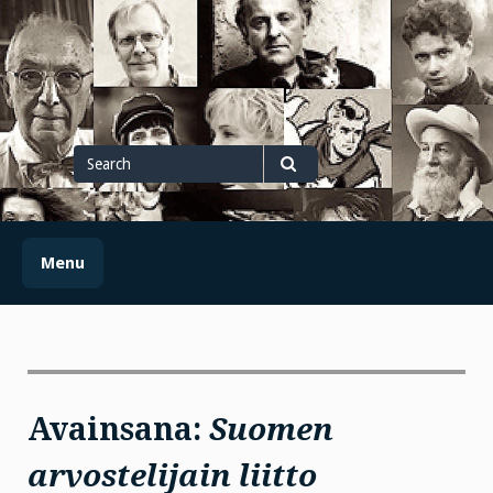
Skip
to
content
Search
for
Search
Menu
Avainsana:
Suomen
arvostelijain liitto