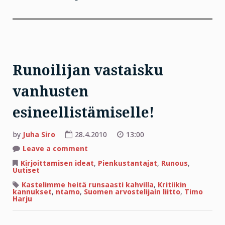
Runoilijan vastaisku
vanhusten
esineellistämiselle!
by
Juha Siro
28.4.2010
13:00
on
Leave a comment
Runoilijan
vastaisku
Kirjoittamisen ideat
,
Pienkustantajat
,
Runous
,
vanhusten
Uutiset
esineellistämiselle!
Kastelimme heitä runsaasti kahvilla
,
Kritiikin
kannukset
,
ntamo
,
Suomen arvostelijain liitto
,
Timo
Harju