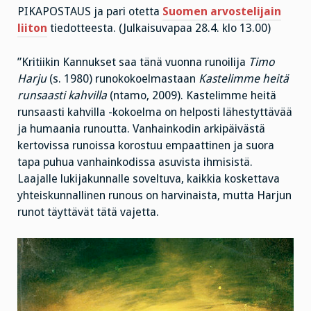
PIKAPOSTAUS ja pari otetta
Suomen arvostelijain
liiton
tiedotteesta. (Julkaisuvapaa 28.4. klo 13.00)
”Kritiikin Kannukset saa tänä vuonna runoilija
Timo
Harju
(s. 1980) runokokoelmastaan
Kastelimme heitä
runsaasti kahvilla
(ntamo, 2009). Kastelimme heitä
runsaasti kahvilla -kokoelma on helposti lähestyttävää
ja humaania runoutta. Vanhainkodin arkipäivästä
kertovissa runoissa korostuu empaattinen ja suora
tapa puhua vanhainkodissa asuvista ihmisistä.
Laajalle lukijakunnalle soveltuva, kaikkia koskettava
yhteiskunnallinen runous on harvinaista, mutta Harjun
runot täyttävät tätä vajetta.