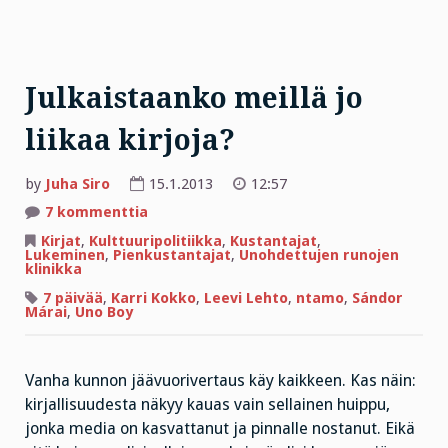
Julkaistaanko meillä jo
liikaa kirjoja?
by
Juha Siro
15.1.2013
12:57
artikkeliin
7 kommenttia
Julkaistaanko
meillä
Kirjat
,
Kulttuuripolitiikka
,
Kustantajat
,
jo
Lukeminen
,
Pienkustantajat
,
Unohdettujen runojen
liikaa
klinikka
kirjoja?
7 päivää
,
Karri Kokko
,
Leevi Lehto
,
ntamo
,
Sándor
Márai
,
Uno Boy
Vanha kunnon jäävuorivertaus käy kaikkeen. Kas näin:
kirjallisuudesta näkyy kauas vain sellainen huippu,
jonka media on kasvattanut ja pinnalle nostanut. Eikä