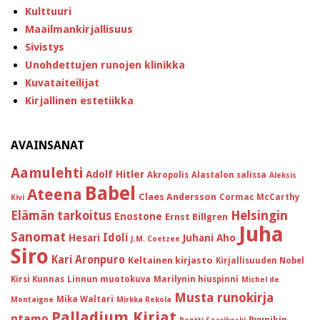
Kulttuuri
Maailmankirjallisuus
Sivistys
Unohdettujen runojen klinikka
Kuvataiteilijat
Kirjallinen estetiikka
AVAINSANAT
Aamulehti
Adolf Hitler
Akropolis
Alastalon salissa
Aleksis
Babel
Ateena
Claes Andersson
Cormac McCarthy
Kivi
Helsingin
Elämän tarkoitus
Enostone
Ernst Billgren
Juha
Sanomat
Idoli
Hesari
Juhani Aho
J.M. Coetzee
Siro
Kari Aronpuro
Keltainen kirjasto
Kirjallisuuden Nobel
Kirsi Kunnas
Linnun muotokuva
Marilynin hiuspinni
Michel de
Musta runokirja
Mika Waltari
Montaigne
Mirkka Rekola
Palladium Kirjat
ntamo
Pyynikin