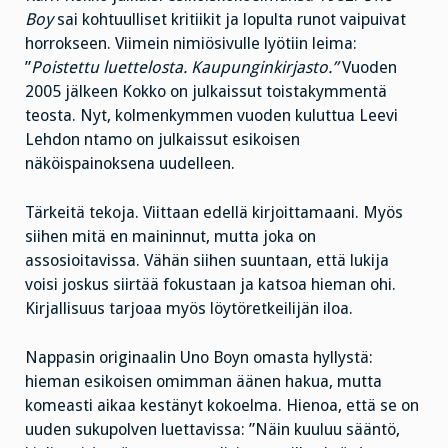
Boy
sai kohtuulliset kritiikit ja lopulta runot vaipuivat
horrokseen. Viimein nimiösivulle lyötiin leima:
”
Poistettu luettelosta. Kaupunginkirjasto.”
Vuoden
2005 jälkeen Kokko on julkaissut toistakymmentä
teosta. Nyt, kolmenkymmen vuoden kuluttua Leevi
Lehdon ntamo on julkaissut esikoisen
näköispainoksena uudelleen.
Tärkeitä tekoja. Viittaan edellä kirjoittamaani. Myös
siihen mitä en maininnut, mutta joka on
assosioitavissa. Vähän siihen suuntaan, että lukija
voisi joskus siirtää fokustaan ja katsoa hieman ohi.
Kirjallisuus tarjoaa myös löytöretkeilijän iloa.
Nappasin originaalin Uno Boyn omasta hyllystä:
hieman esikoisen omimman äänen hakua, mutta
komeasti aikaa kestänyt kokoelma. Hienoa, että se on
uuden sukupolven luettavissa: ”Näin kuuluu sääntö,