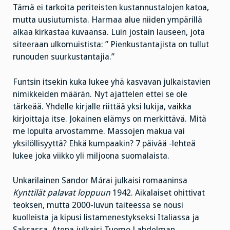
Tämä ei tarkoita periteisten kustannustalojen katoa,
mutta uusiutumista. Harmaa alue niiden ympärillä
alkaa kirkastaa kuvaansa. Luin jostain lauseen, jota
siteeraan ulkomuistista: ” Pienkustantajista on tullut
runouden suurkustantajia.”
Funtsin itsekin kuka lukee yhä kasvavan julkaistavien
nimikkeiden määrän. Nyt ajattelen ettei se ole
tärkeää. Yhdelle kirjalle riittää yksi lukija, vaikka
kirjoittaja itse. Jokainen elämys on merkittävä. Mitä
me lopulta arvostamme. Massojen makua vai
yksilöllisyyttä? Ehkä kumpaakin? 7 päivää -lehteä
lukee joka viikko yli miljoona suomalaista.
Unkarilainen Sandor Márai julkaisi romaaninsa
Kynttilät palavat loppuun
1942. Aikalaiset ohittivat
teoksen, mutta 2000-luvun taiteessa se nousi
kuolleista ja kipusi listamenestykseksi Italiassa ja
Saksassa. Atena julkaisi Tuomo Lahdelman