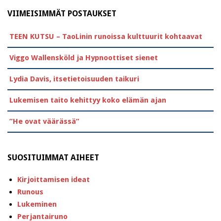
VIIMEISIMMÄT POSTAUKSET
TEEN KUTSU – TaoLinin runoissa kulttuurit kohtaavat
Viggo Wallensköld ja Hypnoottiset sienet
Lydia Davis, itsetietoisuuden taikuri
Lukemisen taito kehittyy koko elämän ajan
”He ovat väärässä”
SUOSITUIMMAT AIHEET
Kirjoittamisen ideat
Runous
Lukeminen
Perjantairuno