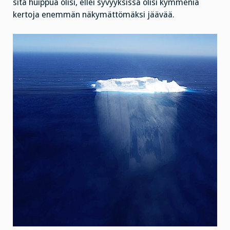
sitä huippua olisi, ellei syvyyksissä olisi kymmeniä
kertoja enemmän näkymättömäksi jäävää.