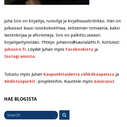
Juha Siro on kirjailija, runoilija ja kirjallisuuskriitikko. Hän on
julkaissut kuusi runokokoelmaa, seitsemän romaania, kaksi
lastenkirjaa ja aforismeja. Siro on palkittu useasti
kirjailijantyöstään. Yhteys: juhasiro@saunalahti.fi. Kotisivut:
juhasiro.fi
. Löydät Juhan myös
Facebookista
ja
Instagramista
.
Tutustu myös Juhan
Kaupunkitaidetta sähkökaapeissa
ja
Ahdistuspurkit
-projekteihin. Kuuntele myös
äänirunot
.
HAE BLOGISTA
Search
Search
for