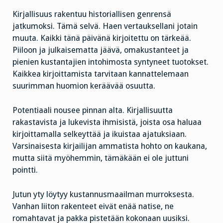
Kirjallisuus rakentuu historiallisen genrensä
jatkumoksi. Tämä selvä. Haen vertauksellani jotain
muuta. Kaikki tänä päivänä kirjoitettu on tärkeää.
Piiloon ja julkaisematta jäävä, omakustanteet ja
pienien kustantajien intohimosta syntyneet tuotokset.
Kaikkea kirjoittamista tarvitaan kannattelemaan
suurimman huomion keräävää osuutta.
Potentiaali nousee pinnan alta. Kirjallisuutta
rakastavista ja lukevista ihmisistä, joista osa haluaa
kirjoittamalla selkeyttää ja ikuistaa ajatuksiaan.
Varsinaisesta kirjailijan ammatista hohto on kaukana,
mutta siitä myöhemmin, tämäkään ei ole juttuni
pointti.
Jutun yty löytyy kustannusmaailman murroksesta.
Vanhan liiton rakenteet eivät enää natise, ne
romahtavat ja pakka pistetään kokonaan uusiksi.