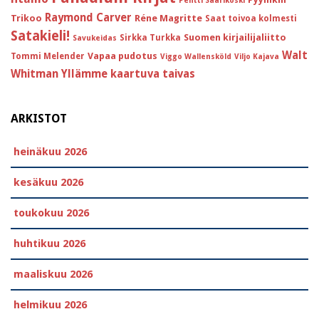
Pentti Saarikoski
Raymond Carver
Trikoo
Réne Magritte
Saat toivoa kolmesti
Satakieli!
Suomen kirjailijaliitto
Sirkka Turkka
Savukeidas
Walt
Vapaa pudotus
Tommi Melender
Viggo Wallensköld
Viljo Kajava
Whitman
Yllämme kaartuva taivas
ARKISTOT
heinäkuu 2026
kesäkuu 2026
toukokuu 2026
huhtikuu 2026
maaliskuu 2026
helmikuu 2026