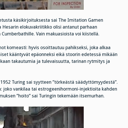
etusta käsikirjoituksesta sai The Imitation Gamen
esarin elokuvakriitikko olisi antanut parhaan
mberbathille. Vain makuasioista voi kiistellä.
not komeasti: hyvis osoittautuu pahikseksi, joka alkaa
umiset kääntyvät epäonneksi eikä stoorin edetessä mikään
ukaan takautumia ja tulevaisuutta, tarinan rytmitys ja
 1952 Turing sai syytteen ”törkeästä säädyttömyydestä”.
 joko vankilaa tai estrogeenihormoni-injektioita kahden
pumuksen ”hoito” sai Turingin tekemään itsemurhan.