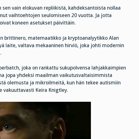
 sen vain elokuvan repliikistä, kahdeksantoista nollaa
lunut vaihtoehtojen seulomiseen 20 vuotta. Ja jotta
toivat koneen asetukset päivittäin.
 brittinero, matemaatikko ja kryptoanalyytikko Alan
tyä laite, valtava mekaaninen hirviö, joka johti modernin
.
berbatch, joka on rankattu sukupolvensa lahjakkaimpien
nna jopa yhdeksi maailman vaikutusvaltaisimmista
stä olemusta ja mikroilmeitä, kun hän tekee autismiin
e vakuuttavasti Keira Knigtley.