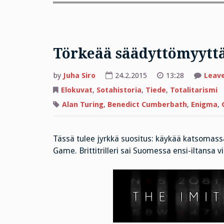
Törkeää säädyttömyytt
by
Juha Siro
24.2.2015
13:28
Leav
Elokuvat
,
Sotahistoria
,
Tiede
,
Totalitarismi
Alan Turing
,
Benedict Cumberbath
,
Enigma
,
Tässä tulee jyrkkä suositus: käykää katsomas
Game. Brittitrilleri sai Suomessa ensi-iltansa v