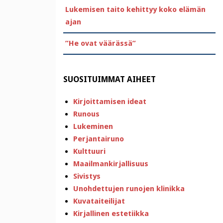
Lukemisen taito kehittyy koko elämän
ajan
”He ovat väärässä”
SUOSITUIMMAT AIHEET
Kirjoittamisen ideat
Runous
Lukeminen
Perjantairuno
Kulttuuri
Maailmankirjallisuus
Sivistys
Unohdettujen runojen klinikka
Kuvataiteilijat
Kirjallinen estetiikka