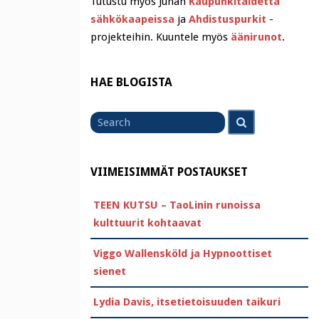
Tutustu myös Juhan
Kaupunkitaidetta
sähkökaapeissa
ja
Ahdistuspurkit
-
projekteihin. Kuuntele myös
äänirunot
.
HAE BLOGISTA
Search
Search
for
VIIMEISIMMÄT POSTAUKSET
TEEN KUTSU – TaoLinin runoissa
kulttuurit kohtaavat
Viggo Wallensköld ja Hypnoottiset
sienet
Lydia Davis, itsetietoisuuden taikuri