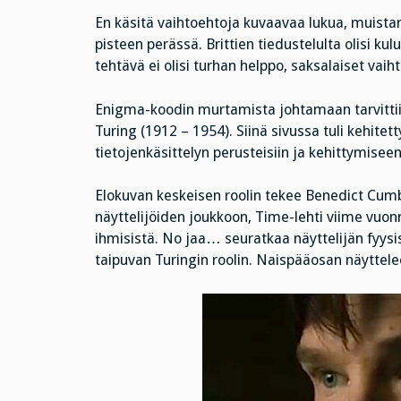
En käsitä vaihtoehtoja kuvaavaa lukua, muistan
pisteen perässä. Brittien tiedustelulta olisi ku
tehtävä ei olisi turhan helppo, saksalaiset vaih
Enigma-koodin murtamista johtamaan tarvittiin
Turing (1912 – 1954). Siinä sivussa tuli kehitet
tietojenkäsittelyn perusteisiin ja kehittymiseen
Elokuvan keskeisen roolin tekee Benedict Cum
näyttelijöiden joukkoon, Time-lehti viime vuo
ihmisistä. No jaa… seuratkaa näyttelijän fyysi
taipuvan Turingin roolin. Naispääosan näyttele