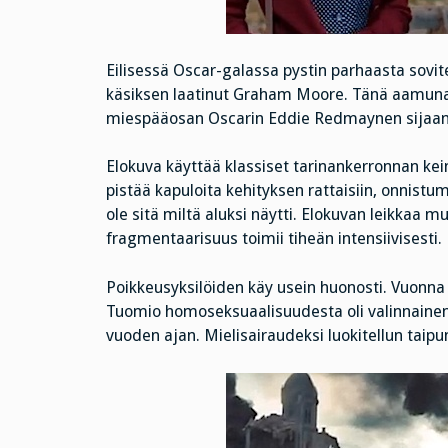
Eilisessä Oscar-galassa pystin parhaasta sovit
käsiksen laatinut Graham Moore. Tänä aamuna H
miespääosan Oscarin Eddie Redmaynen sijaan Cu
Elokuva käyttää klassiset tarinankerronnan kei
pistää kapuloita kehityksen rattaisiin, onnist
ole sitä miltä aluksi näytti. Elokuvan leikkaa m
fragmentaarisuus toimii tiheän intensiivisesti.
Poikkeusyksilöiden käy usein huonosti. Vuonna
Tuomio homoseksuaalisuudesta oli valinnainen:
vuoden ajan. Mielisairaudeksi luokitellun tai