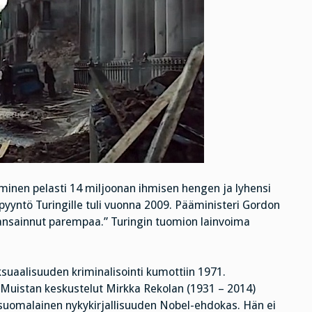
minen pelasti 14 miljoonan ihmisen hengen ja lyhensi
sipyyntö Turingille tuli vuonna 2009. Pääministeri Gordon
ansainnut parempaa.” Turingin tuomion lainvoima
uaalisuuden kriminalisointi kumottiin 1971.
. Muistan keskustelut Mirkka Rekolan (1931 – 2014)
 suomalainen nykykirjallisuuden Nobel-ehdokas. Hän ei