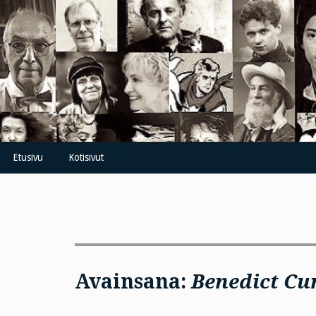
Skip
to
content
Etusivu
Kotisivut
Avainsana:
Benedict C