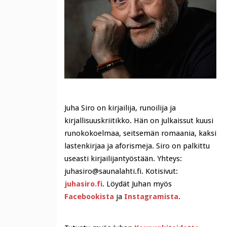
Juha Siro on kirjailija, runoilija ja
kirjallisuuskriitikko. Hän on julkaissut kuusi
runokokoelmaa, seitsemän romaania, kaksi
lastenkirjaa ja aforismeja. Siro on palkittu
useasti kirjailijantyöstään. Yhteys:
juhasiro@saunalahti.fi. Kotisivut:
juhasiro.fi
. Löydät Juhan myös
Facebookista
ja
Instagramista
.