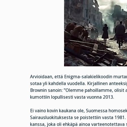
Arvioidaan, että Enigma-salakielikoodin murta
sotaa yli kahdella vuodella. Kirjallinen anteek
Brownin sanoin: ”Olemme pahoillamme, olisit 
kumottiin lopullisesti vasta vuonna 2013.
Ei vaino kovin kaukana ole, Suomessa homoseks
Sairausluokituksesta se poistettiin vasta 1981
kanssa, joka oli ehkäpä ainoa varteenotettava