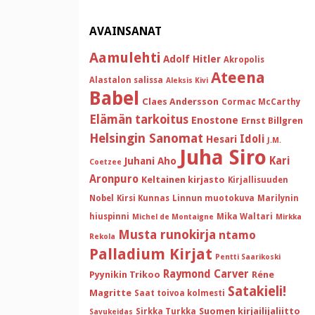
AVAINSANAT
Aamulehti
Adolf Hitler
Akropolis
Ateena
Alastalon salissa
Aleksis Kivi
Babel
Claes Andersson
Cormac McCarthy
Elämän tarkoitus
Enostone
Ernst Billgren
Helsingin Sanomat
Idoli
Hesari
J.M.
Juha Siro
Kari
Juhani Aho
Coetzee
Aronpuro
Keltainen kirjasto
Kirjallisuuden
Nobel
Kirsi Kunnas
Linnun muotokuva
Marilynin
hiuspinni
Mika Waltari
Michel de Montaigne
Mirkka
Musta runokirja
ntamo
Rekola
Palladium Kirjat
Pentti Saarikoski
Raymond Carver
Pyynikin Trikoo
Réne
Satakieli!
Magritte
Saat toivoa kolmesti
Suomen kirjailijaliitto
Sirkka Turkka
Savukeidas