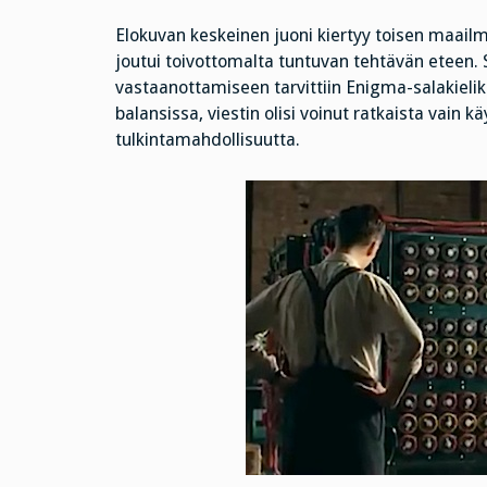
Elokuvan keskeinen juoni kiertyy toisen maailm
joutui toivottomalta tuntuvan tehtävän eteen. 
vastaanottamiseen tarvittiin Enigma-salakieliko
balansissa, viestin olisi voinut ratkaista vain
tulkintamahdollisuutta.