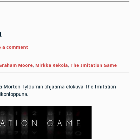
ä
on
e a comment
Törkeää
säädyttömyyttä
Graham Moore
,
Mirkka Rekola
,
The Imitation Game
sa Morten Tyldumin ohjaama elokuva The Imitation
iikonloppuna.