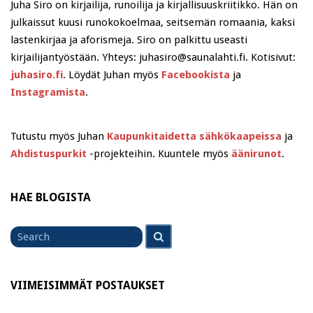
Juha Siro on kirjailija, runoilija ja kirjallisuuskriitikko. Hän on
julkaissut kuusi runokokoelmaa, seitsemän romaania, kaksi
lastenkirjaa ja aforismeja. Siro on palkittu useasti
kirjailijantyöstään. Yhteys: juhasiro@saunalahti.fi. Kotisivut:
juhasiro.fi
. Löydät Juhan myös
Facebookista
ja
Instagramista
.
Tutustu myös Juhan
Kaupunkitaidetta sähkökaapeissa
ja
Ahdistuspurkit
-projekteihin. Kuuntele myös
äänirunot
.
HAE BLOGISTA
Search
Search
for
VIIMEISIMMÄT POSTAUKSET