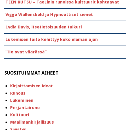
TEEN KUTSU – TaoLinin runoissa kulttuurit kohtaavat
Viggo Wallensköld ja Hypnoottiset sienet
Lydia Davis, itsetietoisuuden taikuri
Lukemisen taito kehittyy koko elämän ajan
”He ovat väärässä”
SUOSITUIMMAT AIHEET
Kirjoittamisen ideat
Runous
Lukeminen
Perjantairuno
Kulttuuri
Maailmankirjallisuus
Sivistys