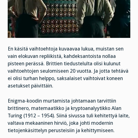
En käsitä vaihtoehtoja kuvaavaa lukua, muistan sen
vain elokuvan repliikistä, kahdeksantoista nollaa
pisteen perässä. Brittien tiedustelulta olisi kulunut
vaihtoehtojen seulomiseen 20 vuotta. Ja jotta tehtävä
ei olisi turhan helppo, saksalaiset vaihtoivat koneen
asetukset päivittäin.
Enigma-koodin murtamista johtamaan tarvittiin
brittinero, matemaatikko ja kryptoanalyytikko Alan
Turing (1912 – 1954). Siinä sivussa tuli kehitettyä laite,
valtava mekaaninen hirviö, joka johti modernin
tietojenkäsittelyn perusteisiin ja kehittymiseen.