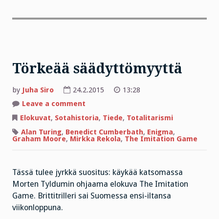
Törkeää säädyttömyyttä
by
Juha Siro
24.2.2015
13:28
on
Leave a comment
Törkeää
säädyttömyyttä
Elokuvat
,
Sotahistoria
,
Tiede
,
Totalitarismi
Alan Turing
,
Benedict Cumberbath
,
Enigma
,
Graham Moore
,
Mirkka Rekola
,
The Imitation Game
Tässä tulee jyrkkä suositus: käykää katsomassa
Morten Tyldumin ohjaama elokuva The Imitation
Game. Brittitrilleri sai Suomessa ensi-iltansa
viikonloppuna.