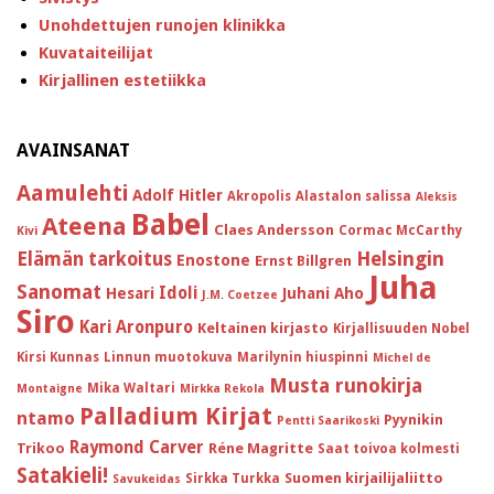
Unohdettujen runojen klinikka
Kuvataiteilijat
Kirjallinen estetiikka
AVAINSANAT
Aamulehti
Adolf Hitler
Akropolis
Alastalon salissa
Aleksis
Babel
Ateena
Claes Andersson
Cormac McCarthy
Kivi
Helsingin
Elämän tarkoitus
Enostone
Ernst Billgren
Juha
Sanomat
Idoli
Hesari
Juhani Aho
J.M. Coetzee
Siro
Kari Aronpuro
Keltainen kirjasto
Kirjallisuuden Nobel
Kirsi Kunnas
Linnun muotokuva
Marilynin hiuspinni
Michel de
Musta runokirja
Mika Waltari
Montaigne
Mirkka Rekola
Palladium Kirjat
ntamo
Pyynikin
Pentti Saarikoski
Raymond Carver
Trikoo
Réne Magritte
Saat toivoa kolmesti
Satakieli!
Suomen kirjailijaliitto
Sirkka Turkka
Savukeidas