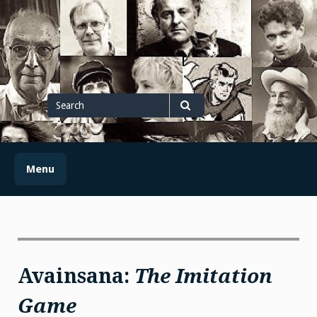
Skip
to
content
Search
for
Search
Menu
Avainsana:
The Imitation
Game