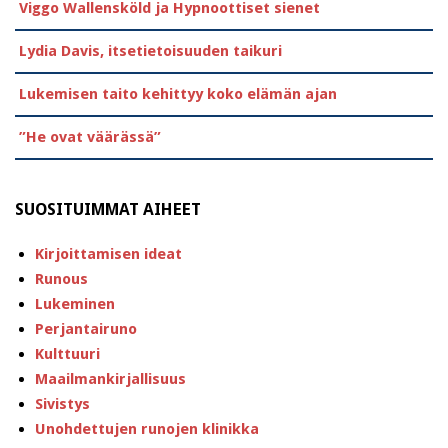
Viggo Wallensköld ja Hypnoottiset sienet
Lydia Davis, itsetietoisuuden taikuri
Lukemisen taito kehittyy koko elämän ajan
”He ovat väärässä”
SUOSITUIMMAT AIHEET
Kirjoittamisen ideat
Runous
Lukeminen
Perjantairuno
Kulttuuri
Maailmankirjallisuus
Sivistys
Unohdettujen runojen klinikka