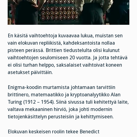
En käsitä vaihtoehtoja kuvaavaa lukua, muistan sen
vain elokuvan repliikistä, kahdeksantoista nollaa
pisteen perässä. Brittien tiedustelulta olisi kulunut
vaihtoehtojen seulomiseen 20 vuotta. Ja jotta tehtävä
ei olisi turhan helppo, saksalaiset vaihtoivat koneen
asetukset päivittäin.
Enigma-koodin murtamista johtamaan tarvittiin
brittinero, matemaatikko ja kryptoanalyytikko Alan
Turing (1912 – 1954). Siinä sivussa tuli kehitettyä laite,
valtava mekaaninen hirviö, joka johti modernin
tietojenkäsittelyn perusteisiin ja kehittymiseen.
Elokuvan keskeisen roolin tekee Benedict