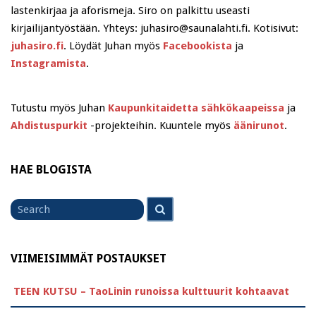
lastenkirjaa ja aforismeja. Siro on palkittu useasti
kirjailijantyöstään. Yhteys: juhasiro@saunalahti.fi. Kotisivut:
juhasiro.fi
. Löydät Juhan myös
Facebookista
ja
Instagramista
.
Tutustu myös Juhan
Kaupunkitaidetta sähkökaapeissa
ja
Ahdistuspurkit
-projekteihin. Kuuntele myös
äänirunot
.
HAE BLOGISTA
Search
Search
for
VIIMEISIMMÄT POSTAUKSET
TEEN KUTSU – TaoLinin runoissa kulttuurit kohtaavat