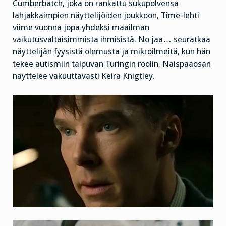
Cumberbatch, joka on rankattu sukupolvensa
lahjakkaimpien näyttelijöiden joukkoon, Time-lehti
viime vuonna jopa yhdeksi maailman
vaikutusvaltaisimmista ihmisistä. No jaa… seuratkaa
näyttelijän fyysistä olemusta ja mikroilmeitä, kun hän
tekee autismiin taipuvan Turingin roolin. Naispääosan
näyttelee vakuuttavasti Keira Knigtley.