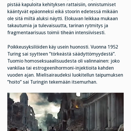
pistää kapuloita kehityksen rattaisiin, onnistumiset
kääntyvät epäonneksi eikä stoorin edetessä mikään
ole sitä miltä aluksi näytti. Elokuvan leikkaa mukaan
takautumia ja tulevaisuutta, tarinan rytmitys ja
fragmentaarisuus toimii tiheän intensiivisesti.
Poikkeusyksilöiden käy usein huonosti. Vuonna 1952
Turing sai syytteen ”törkeästä säädyttömyydestä”.
Tuomio homoseksuaalisuudesta oli valinnainen: joko
vankilaa tai estrogeenihormoni-injektioita kahden
vuoden ajan. Mielisairaudeksi luokitellun taipumuksen
”hoito” sai Turingin tekemään itsemurhan.