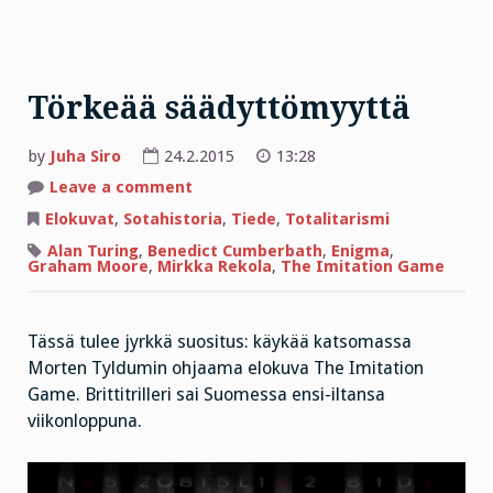
Törkeää säädyttömyyttä
by
Juha Siro
24.2.2015
13:28
on
Leave a comment
Törkeää
säädyttömyyttä
Elokuvat
,
Sotahistoria
,
Tiede
,
Totalitarismi
Alan Turing
,
Benedict Cumberbath
,
Enigma
,
Graham Moore
,
Mirkka Rekola
,
The Imitation Game
Tässä tulee jyrkkä suositus: käykää katsomassa
Morten Tyldumin ohjaama elokuva The Imitation
Game. Brittitrilleri sai Suomessa ensi-iltansa
viikonloppuna.