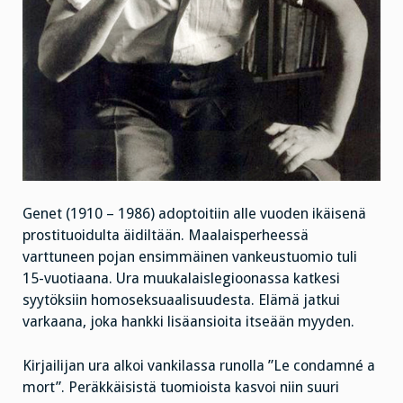
Genet (1910 – 1986) adoptoitiin alle vuoden ikäisenä
prostituoidulta äidiltään. Maalaisperheessä
varttuneen pojan ensimmäinen vankeustuomio tuli
15-vuotiaana. Ura muukalaislegioonassa katkesi
syytöksiin homoseksuaalisuudesta. Elämä jatkui
varkaana, joka hankki lisäansioita itseään myyden.
Kirjailijan ura alkoi vankilassa runolla ”Le condamné a
mort”. Peräkkäisistä tuomioista kasvoi niin suuri