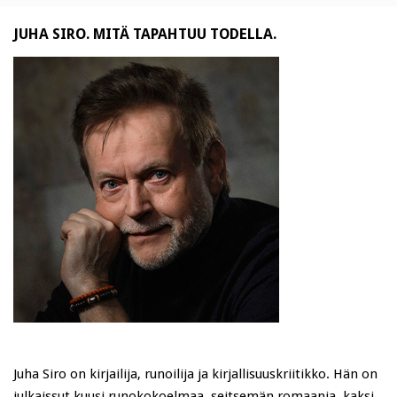
JUHA SIRO. MITÄ TAPAHTUU TODELLA.
Juha Siro on kirjailija, runoilija ja kirjallisuuskriitikko. Hän on
julkaissut kuusi runokokoelmaa, seitsemän romaania, kaksi