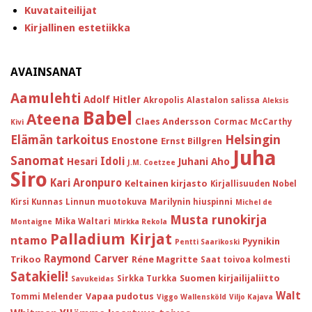
Kuvataiteilijat
Kirjallinen estetiikka
AVAINSANAT
Aamulehti
Adolf Hitler
Akropolis
Alastalon salissa
Aleksis
Babel
Ateena
Claes Andersson
Cormac McCarthy
Kivi
Helsingin
Elämän tarkoitus
Enostone
Ernst Billgren
Juha
Sanomat
Idoli
Hesari
Juhani Aho
J.M. Coetzee
Siro
Kari Aronpuro
Keltainen kirjasto
Kirjallisuuden Nobel
Kirsi Kunnas
Linnun muotokuva
Marilynin hiuspinni
Michel de
Musta runokirja
Mika Waltari
Montaigne
Mirkka Rekola
Palladium Kirjat
ntamo
Pyynikin
Pentti Saarikoski
Raymond Carver
Trikoo
Réne Magritte
Saat toivoa kolmesti
Satakieli!
Suomen kirjailijaliitto
Sirkka Turkka
Savukeidas
Walt
Vapaa pudotus
Tommi Melender
Viggo Wallensköld
Viljo Kajava