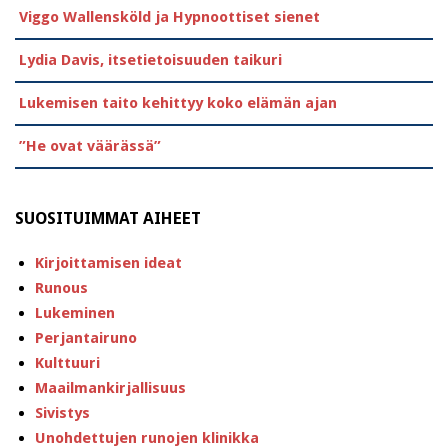
Viggo Wallensköld ja Hypnoottiset sienet
Lydia Davis, itsetietoisuuden taikuri
Lukemisen taito kehittyy koko elämän ajan
”He ovat väärässä”
SUOSITUIMMAT AIHEET
Kirjoittamisen ideat
Runous
Lukeminen
Perjantairuno
Kulttuuri
Maailmankirjallisuus
Sivistys
Unohdettujen runojen klinikka