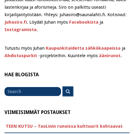
lastenkirjaa ja aforismeja. Siro on palkittu useasti
kirjailijantyöstään. Yhteys: juhasiro@saunalahti.fi. Kotisivut:
juhasiro.fi
. Löydät Juhan myös
Facebookista
ja
Instagramista
.
Tutustu myös Juhan
Kaupunkitaidetta sähkökaapeissa
ja
Ahdistuspurkit
-projekteihin. Kuuntele myös
äänirunot
.
HAE BLOGISTA
Search
Search
for
VIIMEISIMMÄT POSTAUKSET
TEEN KUTSU – TaoLinin runoissa kulttuurit kohtaavat