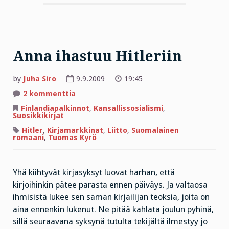
Anna ihastuu Hitleriin
by
Juha Siro
9.9.2009
19:45
artikkeliin
2 kommenttia
Anna
ihastuu
Finlandiapalkinnot
,
Kansallissosialismi
,
Hitleriin
Suosikkikirjat
Hitler
,
Kirjamarkkinat
,
Liitto
,
Suomalainen
romaani
,
Tuomas Kyrö
Yhä kiihtyvät kirjasyksyt luovat harhan, että
kirjoihinkin pätee parasta ennen päiväys. Ja valtaosa
ihmisistä lukee sen saman kirjailijan teoksia, joita on
aina ennenkin lukenut. Ne pitää kahlata joulun pyhinä,
sillä seuraavana syksynä tutulta tekijältä ilmestyy jo