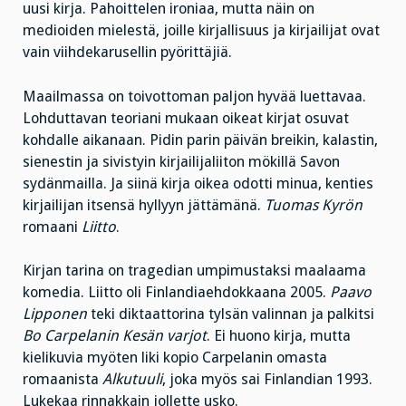
uusi kirja. Pahoittelen ironiaa, mutta näin on
medioiden mielestä, joille kirjallisuus ja kirjailijat ovat
vain viihdekarusellin pyörittäjiä.
Maailmassa on toivottoman paljon hyvää luettavaa.
Lohduttavan teoriani mukaan oikeat kirjat osuvat
kohdalle aikanaan. Pidin parin päivän breikin, kalastin,
sienestin ja sivistyin kirjailijaliiton mökillä Savon
sydänmailla. Ja siinä kirja oikea odotti minua, kenties
kirjailijan itsensä hyllyyn jättämänä.
Tuomas Kyrön
romaani
Liitto
.
Kirjan tarina on tragedian umpimustaksi maalaama
komedia. Liitto oli Finlandiaehdokkaana 2005.
Paavo
Lipponen
teki diktaattorina tylsän valinnan ja palkitsi
Bo Carpelanin
Kesän varjot
. Ei huono kirja, mutta
kielikuvia myöten liki kopio Carpelanin omasta
romaanista
Alkutuuli
, joka myös sai Finlandian 1993.
Lukekaa rinnakkain jollette usko.