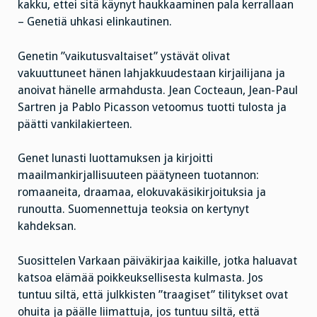
kakku, ettei sitä käynyt haukkaaminen pala kerrallaan
– Genetiä uhkasi elinkautinen.
Genetin ”vaikutusvaltaiset” ystävät olivat
vakuuttuneet hänen lahjakkuudestaan kirjailijana ja
anoivat hänelle armahdusta. Jean Cocteaun, Jean-Paul
Sartren ja Pablo Picasson vetoomus tuotti tulosta ja
päätti vankilakierteen.
Genet lunasti luottamuksen ja kirjoitti
maailmankirjallisuuteen päätyneen tuotannon:
romaaneita, draamaa, elokuvakäsikirjoituksia ja
runoutta. Suomennettuja teoksia on kertynyt
kahdeksan.
Suosittelen Varkaan päiväkirjaa kaikille, jotka haluavat
katsoa elämää poikkeuksellisesta kulmasta. Jos
tuntuu siltä, että julkkisten ”traagiset” tilitykset ovat
ohuita ja päälle liimattuja, jos tuntuu siltä, että