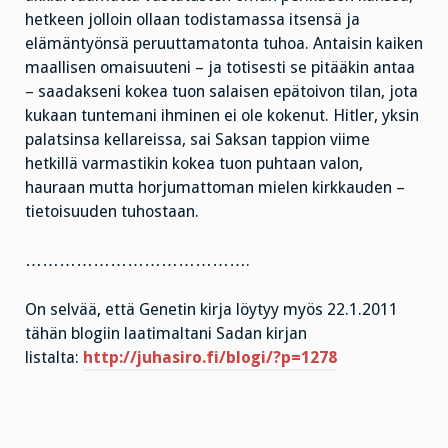
hetkeen jolloin ollaan todistamassa itsensä ja
elämäntyönsä peruuttamatonta tuhoa. Antaisin kaiken
maallisen omaisuuteni – ja totisesti se pitääkin antaa
– saadakseni kokea tuon salaisen epätoivon tilan, jota
kukaan tuntemani ihminen ei ole kokenut. Hitler, yksin
palatsinsa kellareissa, sai Saksan tappion viime
hetkillä varmastikin kokea tuon puhtaan valon,
hauraan mutta horjumattoman mielen kirkkauden –
tietoisuuden tuhostaan.
………………………………….
On selvää, että Genetin kirja löytyy myös 22.1.2011
tähän blogiin laatimaltani Sadan kirjan
listalta:
http://juhasiro.fi/blogi/?p=1278