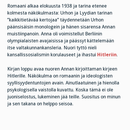
Romaani alkaa elokuusta 1938 ja tarina etenee
kolmesta näkökulmasta: Urhon ja Lyydian tarinan
”kaikkitietävää kertojaa” täydennetään Urhon
päänsisäisin monologein ja hänen sisarensa Annan
muistiinpanoin. Anna oli voimistellut Berliinin
olympialaisten avajaisissa ja päässyt kättelemään
itse valtakunnankansleria. Nuori tyttö nieli
kansallissosialismin korulauseet ja ihastui
Hitleriin
.
Kirjan loppu avaa nuoren Annan kirjoittaman kirjeen
Hitlerille. Näkökulma on romaanin ja ideologisten
syyllisyydentuntojen avain. Ainutlaatuinen ja hienolla
psykologisella vaistolla kuvattu. Koska tämä ei ole
juoniselostus, lukeminen jää teille. Suositus on minun
ja sen takana on helppo seisoa.