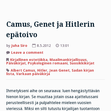
Camus, Genet ja Hitlerin
epätoivo
by
Juha Siro
8.5.2012
13:01
on
Leave a comment
Camus,
Genet
Kirjallinen estetiikka
,
Maailmankirjallisuus
,
ja
Päiväkirjat
,
Psykologinen romaani
,
Suosikkikirjat
Hitlerin
epätoivo
Albert Camus
,
Hitler
,
Jean Genet
,
Sadan kirjan
lista
,
Varkaan päiväkirja
Ihmetykseni aihe on seuraava: luen hengästyttävän
hienon kirjan. Se muuttaa jotain osaa ajattelussani
perusteellisesti ja pulpahtelee mieleen vuosien
vieriessä. Miksi en silti tutustu kirjailijan tuotantoon