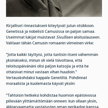
Kirjalliset rinnastukseni kiteytyvät jutun otsikkoon.
Genetissä ja nobelisti Camusissa on paljon samaa.
Useimmat lukijat muistavat
Sivullisen
aloituslauseen.
Valitaan tähän Camusin romaanin viimeinen virke:
”Jotta kaikki täyttyisi, jotta tuntisin itseni vähemmän
yksinäiseksi, minun oli vielä toivottava, että
teloituspäivänäni olisi paljon katsojia ja että he
ottaisivat minut vastaan vihan huudoin.”
Vertauskohdaksi kappale Genetiltä. Pohdinnat
moraalista ja kuolemasta käyvät yksiin:
”Tahtoisin hetkeksi kohdistaa huomion epätoivossa
piilevään ylittämättömään onneen: kun ollaan yksin,
äkkiarvaamatta vastatusten oman perikadon kanssa,