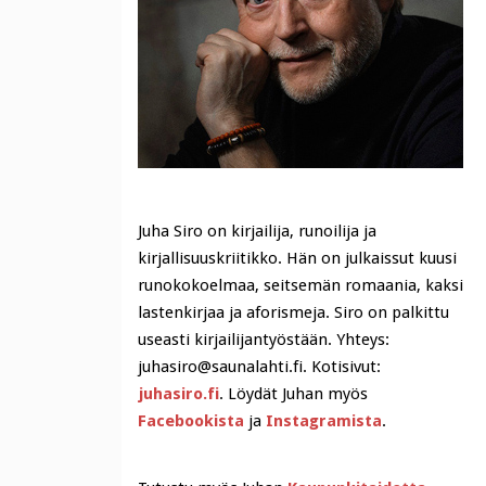
Juha Siro on kirjailija, runoilija ja
kirjallisuuskriitikko. Hän on julkaissut kuusi
runokokoelmaa, seitsemän romaania, kaksi
lastenkirjaa ja aforismeja. Siro on palkittu
useasti kirjailijantyöstään. Yhteys:
juhasiro@saunalahti.fi. Kotisivut:
juhasiro.fi
. Löydät Juhan myös
Facebookista
ja
Instagramista
.