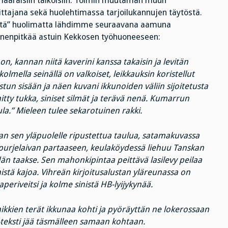
määräisiin talkoisiin. Toimin muutaman muun
ittajana sekä huolehtimassa tarjoilukannujen täytöstä.
sestä” huolimatta lähdimme seuraavana aamuna
Ennenpitkää astuin Kekkosen työhuoneeseen:
on, kannan niitä kaverini kanssa takaisin ja levitän
lmella seinällä on valkoiset, leikkauksin koristellut
stun sisään ja näen kuvani ikkunoiden väliin sijoitetusta
tty tukka, siniset silmät ja terävä nenä. Kumarrun
la.” Mieleen tulee sekarotuinen rakki.
aan sen yläpuolelle ripustettua taulua, satamakuvassa
 purjelaivan partaaseen, keulaköydessä liehuu Tanskan
än taakse. Sen mahonkipintaa peittävä lasilevy peilaa
nistä kajoa. Vihreän kirjoitusalustan yläreunassa on
aperiveitsi ja kolme sinistä HB-lyijykynää.
aikkien terät ikkunaa kohti ja pyöräyttän ne lokerossaan
l -teksti jää täsmälleen samaan kohtaan.