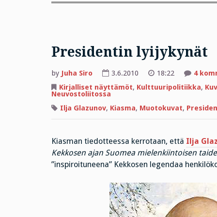
Presidentin lyijykynät
by
Juha Siro
3.6.2010
18:22
4 kom
Kirjalliset näyttämöt
,
Kulttuuripolitiikka
,
Kuv
Neuvostoliitossa
Ilja Glazunov
,
Kiasma
,
Muotokuvat
,
Presiden
Kiasman tiedotteessa kerrotaan, että
Ilja Gl
Kekkosen ajan Suomea mielenkiintoisen taide
”inspiroituneena” Kekkosen legendaa henkilök