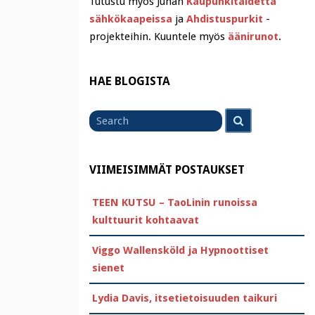
Tutustu myös Juhan
Kaupunkitaidetta
sähkökaapeissa
ja
Ahdistuspurkit
-
projekteihin. Kuuntele myös
äänirunot
.
HAE BLOGISTA
Search
Search
for
VIIMEISIMMÄT POSTAUKSET
TEEN KUTSU – TaoLinin runoissa
kulttuurit kohtaavat
Viggo Wallensköld ja Hypnoottiset
sienet
Lydia Davis, itsetietoisuuden taikuri