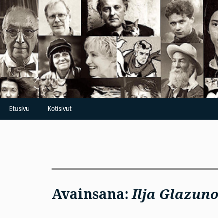
Skip
to
content
Etusivu
Kotisivut
Avainsana:
Ilja Glazun