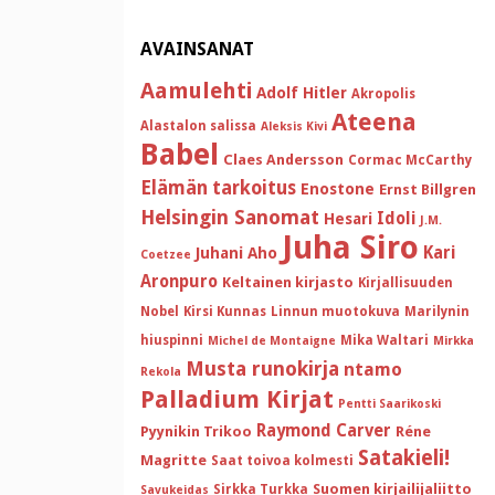
AVAINSANAT
Aamulehti
Adolf Hitler
Akropolis
Ateena
Alastalon salissa
Aleksis Kivi
Babel
Claes Andersson
Cormac McCarthy
Elämän tarkoitus
Enostone
Ernst Billgren
Helsingin Sanomat
Idoli
Hesari
J.M.
Juha Siro
Kari
Juhani Aho
Coetzee
Aronpuro
Keltainen kirjasto
Kirjallisuuden
Nobel
Kirsi Kunnas
Linnun muotokuva
Marilynin
hiuspinni
Mika Waltari
Michel de Montaigne
Mirkka
Musta runokirja
ntamo
Rekola
Palladium Kirjat
Pentti Saarikoski
Raymond Carver
Pyynikin Trikoo
Réne
Satakieli!
Magritte
Saat toivoa kolmesti
Suomen kirjailijaliitto
Sirkka Turkka
Savukeidas