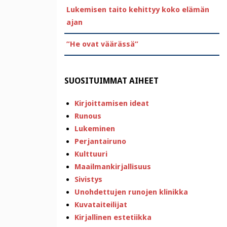
Lukemisen taito kehittyy koko elämän
ajan
”He ovat väärässä”
SUOSITUIMMAT AIHEET
Kirjoittamisen ideat
Runous
Lukeminen
Perjantairuno
Kulttuuri
Maailmankirjallisuus
Sivistys
Unohdettujen runojen klinikka
Kuvataiteilijat
Kirjallinen estetiikka