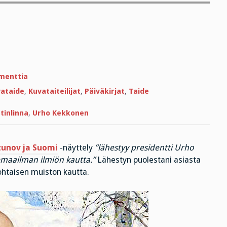
artikkeliin
menttia
Presidentin
lyijykynät
ataide
,
Kuvataiteilijat
,
Päiväkirjat
,
Taide
tinlinna
,
Urho Kekkonen
azunov ja Suomi
-näyttely
”
lähestyy presidentti Urho
maailman ilmiön kautta.”
Lähestyn puolestani asiasta
ohtaisen muiston kautta.