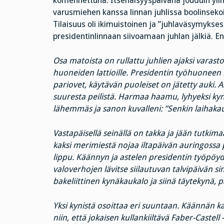
komennettuna. Itsenäisyyspäivänä jouduin yli
varusmiehen kanssa linnan juhlissa boolinseko
Tilaisuus oli ikimuistoinen ja ”juhlaväsymyk
presidentinlinnaan siivoamaan juhlan jälkiä. 
Osa matoista on rullattu juhlien ajaksi varasto
huoneiden lattioille. Presidentin työhuoneen ko
pariovet, käytävän puoleiset on jätetty auki. A
suuresta peilistä. Harmaa haamu, lyhyeksi kyni
lähemmäs ja sanon kuvalleni: ”Senkin laihakau
Vastapäisellä seinällä on takka ja jään tutkim
kaksi merimiestä nojaa iltapäivän auringossa
lippu. Käännyn ja astelen presidentin työpöyd
valoverhojen lävitse siilautuvan talvipäivän si
bakeliittinen kynäkaukalo ja siinä täytekynä, p
Yksi kynistä osoittaa eri suuntaan. Käännän k
niin, että jokaisen kullankiiltävä Faber-Castel