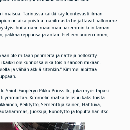
a ilmaisua. Tarinassa kaikki käy luontevasti ilman
pien on aika poistua maailmasta he jättävät pallomme
i pystyisi hoitamaan maailmaa paremmin kuin tämän
än, pakkaa reppunsa ja antaa itselleen uuden nimen,
akaan ole mitään pehmeitä ja nättejä hellokitty-
tei kaikki ole kunnossa eikä toisin sanoen mikään.
lla ja vähän äkkiä sitenkin.” Kimmel aloittaa
auppaan.
de Saint-Exupéryn Pikku Prinssille, joka myös tapasi
oetti ymmärtää. Kimmelin matkalle osuu kaksitoista
kkainen, Peilityttö, Sementtijalkainen, Hahtuva,
Rautahammas, Juoksija, Runotyttö ja lopulta hän itse.