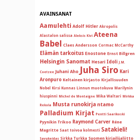
AVAINSANAT
Aamulehti
Adolf Hitler
Akropolis
Ateena
Alastalon salissa
Aleksis Kivi
Babel
Claes Andersson
Cormac McCarthy
Elämän tarkoitus
Enostone
Ernst Billgren
Helsingin Sanomat
Idoli
Hesari
J.M.
Juha Siro
Kari
Juhani Aho
Coetzee
Aronpuro
Keltainen kirjasto
Kirjallisuuden
Nobel
Kirsi Kunnas
Linnun muotokuva
Marilynin
hiuspinni
Mika Waltari
Michel de Montaigne
Mirkka
Musta runokirja
ntamo
Rekola
Palladium Kirjat
Pentti Saarikoski
Raymond Carver
Pyynikin Trikoo
Réne
Satakieli!
Magritte
Saat toivoa kolmesti
Suomen kirjailijaliitto
Sirkka Turkka
Savukeidas