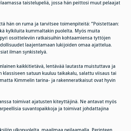
 pelaamassa taistelupeliä, jossa hän peittosi muut pelaajat
 että hän on ruma ja tarvitsee toimenpiteitä: ”Poistettaan:
ekä kylkiluita kummaltakin puolelta. Myös muita
yri osoitteleviin ratkaisuihin kohtaamiensa tyttöjen
dollisuudet laajentamaan lukijoiden omaa ajattelua.
siat ilman synkistelyä.
lainen kaikkitietävä, lentävää lautasta muistuttava ja
 klassiseen satuun kuuluu taikakalu, salattu viisaus tai
imatta Kimmelin tarina- ja rakenneratkaisut ovat hyvin
 kanssa toimivat ajatusten kiteyttäjinä. Ne antavat myös
arpeellisia suvantopaikkoja ja toimivat johdattajina
ksilön ulkopuolelta, maailmaa peilaamalla. Perinteen