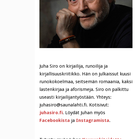
Juha Siro on kirjailija, runoilija ja
kirjallisuuskriitikko. Hän on julkaissut kuusi
runokokoelmaa, seitsemän romaania, kaksi
lastenkirjaa ja aforismeja. Siro on palkittu
useasti kirjailijantyöstään. Yhteys:
juhasiro@saunalahti.fi. Kotisivut:
juhasiro.fi
. Löydät Juhan myös
Facebookista
ja
Instagramista
.