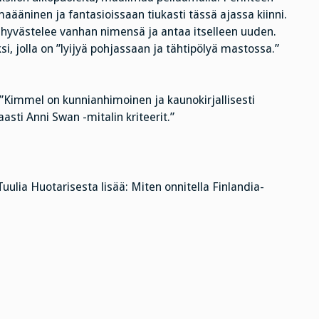
ääninen ja fantasioissaan tiukasti tässä ajassa kiinni.
hyvästelee vanhan nimensä ja antaa itselleen uuden.
, jolla on ”lyijyä pohjassaan ja tähtipölyä mastossa.”
: ”Kimmel on kunnianhimoinen ja kaunokirjallisesti
aasti Anni Swan -mitalin kriteerit.”
uulia Huotarisesta lisää: Miten onnitella Finlandia-