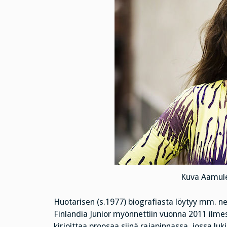
Kuva Aamule
Huotarisen (s.1977) biografiasta löytyy mm. n
Finlandia Junior myönnettiin vuonna 2011 ilm
kirjoittaa proosaa siinä rajapinnassa, jossa lu