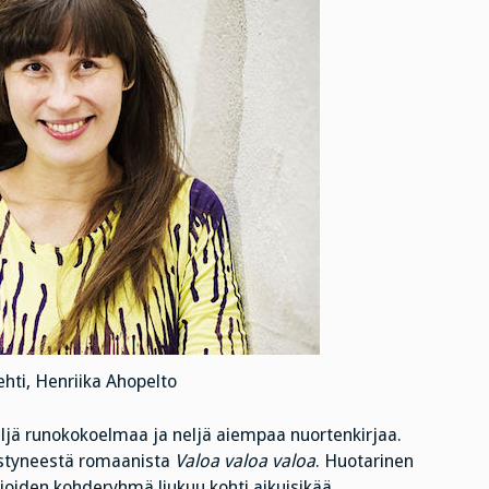
hti, Henriika Ahopelto
eljä runokokoelmaa ja neljä aiempaa nuortenkirjaa.
estyneestä romaanista
Valoa valoa valoa
. Huotarinen
kijoiden kohderyhmä liukuu kohti aikuisikää.