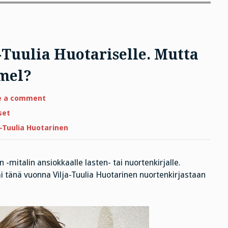
-Tuulia Huotariselle. Mutta
mel?
on
e a comment
Anni
Swan
set
-
mitali
a-Tuulia Huotarinen
Vilja-
Tuulia
Huotariselle.
Mutta
millainen
-mitalin ansiokkaalle lasten- tai nuortenkirjalle.
kirja
i tänä vuonna Vilja-Tuulia Huotarinen nuortenkirjastaan
on
Kimmel?