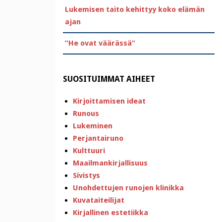
Lukemisen taito kehittyy koko elämän
ajan
”He ovat väärässä”
SUOSITUIMMAT AIHEET
Kirjoittamisen ideat
Runous
Lukeminen
Perjantairuno
Kulttuuri
Maailmankirjallisuus
Sivistys
Unohdettujen runojen klinikka
Kuvataiteilijat
Kirjallinen estetiikka