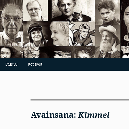
Skip
to
content
Etusivu
Kotisivut
Avainsana:
Kimmel