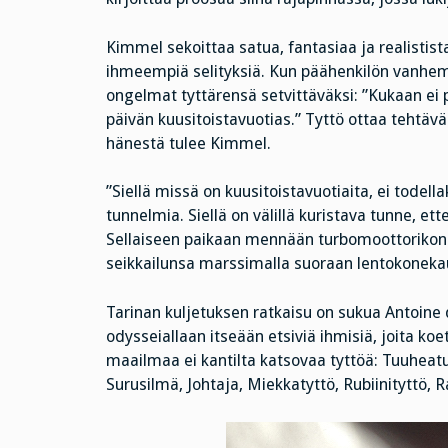
Kimmel sekoittaa satua, fantasiaa ja realistist
ihmeempiä selityksiä. Kun päähenkilön vanhem
ongelmat tyttärensä setvittäväksi: ”Kukaan e
päivän kuusitoistavuotias.” Tyttö ottaa tehtäv
hänestä tulee Kimmel.
”Siellä missä on kuusitoistavuotiaita, ei todell
tunnelmia. Siellä on välillä kuristava tunne, et
Sellaiseen paikaan mennään turbomoottorikonee
seikkailunsa marssimalla suoraan lentokonek
Tarinan kuljetuksen ratkaisu on sukua Antoine 
odysseiallaan itseään etsiviä ihmisiä, joita k
maailmaa ei kantilta katsovaa tyttöä: Tuuheatu
Surusilmä, Johtaja, Miekkatyttö, Rubiinityttö, 