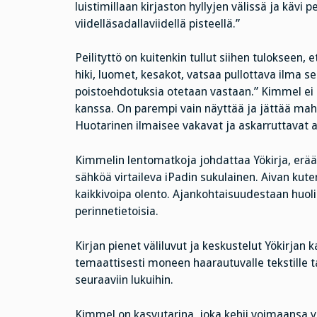
luistimillaan kirjaston hyllyjen välissä ja kävi
viidelläsadallaviidellä pisteellä.”
Peilityttö on kuitenkin tullut siihen tulokseen,
hiki, luomet, kesakot, vatsaa pullottava ilma s
poistoehdotuksia otetaan vastaan.” Kimmel ei p
kanssa. On parempi vain näyttää ja jättää mah
Huotarinen ilmaisee vakavat ja askarruttavat a
Kimmelin lentomatkoja johdattaa Yökirja, erään
sähköä virtaileva iPadin sukulainen. Aivan kuten
kaikkivoipa olento. Ajankohtaisuudestaan huol
perinnetietoisia.
Kirjan pienet väliluvut ja keskustelut Yökirjan
temaattisesti moneen haarautuvalle tekstille t
seuraaviin lukuihin.
Kimmel on kasvutarina, joka kehii voimaansa y