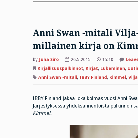
Anni Swan -mitali Vilja
millainen kirja on Kim
by
Juha Siro
26.5.2015
15:10
Leav
Kirjallisuuspalkinnot
,
Kirjat
,
Lukeminen
,
Uuti
Anni Swan -mitali
,
IBBY Finland
,
Kimmel
,
Vilj
IBBY Finland jakaa joka kolmas vuosi Anni Swan 
Järjestyksessä yhdeksännentoista palkinnon sa
Kimmel.