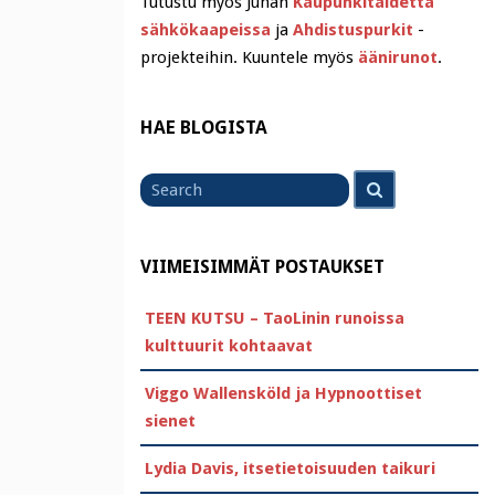
Tutustu myös Juhan
Kaupunkitaidetta
sähkökaapeissa
ja
Ahdistuspurkit
-
projekteihin. Kuuntele myös
äänirunot
.
HAE BLOGISTA
Search
Search
for
VIIMEISIMMÄT POSTAUKSET
TEEN KUTSU – TaoLinin runoissa
kulttuurit kohtaavat
Viggo Wallensköld ja Hypnoottiset
sienet
Lydia Davis, itsetietoisuuden taikuri