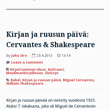
Kirjan ja ruusun päivä:
Cervantes & Shakespeare
by
Juha Siro
23.4.2013
13:14
on
Leave a comment
Kirjan
ja
Kirjoittamisen ideat
,
Kulttuuri
,
ruusun
Maailmankirjallisuus
,
Sivistys
päivä:
Cervantes
Babel
,
Kirjan ja ruusun päivä
,
Miguel Cervantes
,
&
William Shakespeare
Shakespeare
Kirjan ja ruusun päivää on vietetty vuodesta 1925.
Aluksi 7. lokakuuta, joka oli Miguel de Cervantesin