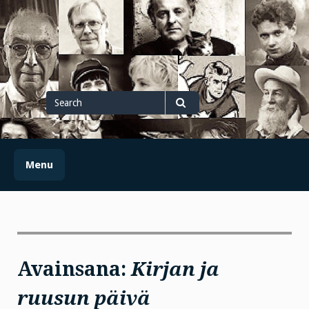
Skip
to
content
Search
for
Search
Menu
Avainsana:
Kirjan ja
ruusun päivä