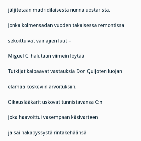
jäljitetään madridilaisesta nunnaluostarista,
jonka kolmensadan vuoden takaisessa remontissa
sekoittuivat vainajien luut –
Miguel C. halutaan viimein löytää.
Tutkijat kaipaavat vastauksia Don Quijoten luojan
elämää koskeviin arvoituksiin.
Oikeuslääkärit uskovat tunnistavansa C:n
joka haavoittui vasempaan käsivarteen
ja sai hakapyssystä rintakehäänsä