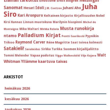
Helsingin
Elämän tarkoitus
Enostone
Ernst Billgren
Juha
Sanomat
Idoli
Hesari
Juhani Aho
J.M. Coetzee
Siro
Kari Aronpuro
Keltainen kirjasto
Kirjallisuuden Nobel
Kirsi Kunnas
Linnun muotokuva
Marilynin hiuspinni
Michel de
Musta runokirja
Mika Waltari
Montaigne
Mirkka Rekola
Palladium Kirjat
ntamo
Pyynikin
Pentti Saarikoski
Raymond Carver
Trikoo
Réne Magritte
Saat toivoa kolmesti
Satakieli!
Suomen kirjailijaliitto
Sirkka Turkka
Savukeidas
Walt
Vapaa pudotus
Tommi Melender
Viggo Wallensköld
Viljo Kajava
Whitman
Yllämme kaartuva taivas
ARKISTOT
heinäkuu 2026
kesäkuu 2026
toukokuu 2026