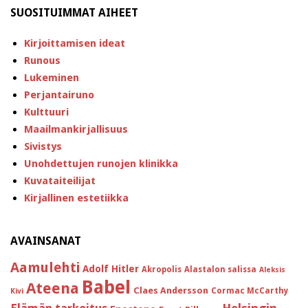
SUOSITUIMMAT AIHEET
Kirjoittamisen ideat
Runous
Lukeminen
Perjantairuno
Kulttuuri
Maailmankirjallisuus
Sivistys
Unohdettujen runojen klinikka
Kuvataiteilijat
Kirjallinen estetiikka
AVAINSANAT
Aamulehti
Adolf Hitler
Akropolis
Alastalon salissa
Aleksis
Babel
Ateena
Claes Andersson
Cormac McCarthy
Kivi