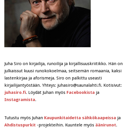
Juha Siro on kirjailija, runoilija ja kirjallisuuskriitikko. Hän on
julkaissut kuusi runokokoelmaa, seitsemän romaania, kaksi
lastenkirjaa ja aforismeja. Siro on palkittu useasti
kirjailijantyöstään. Yhteys: juhasiro@saunalahti.fi. Kotisivut:
juhasiro.fi
. Löydät Juhan myös
Facebookista
ja
Instagramista
.
Tutustu myös Juhan
Kaupunkitaidetta sähkökaapeissa
ja
Ahdistuspurkit
-projekteihin. Kuuntele myös
äänirunot
.