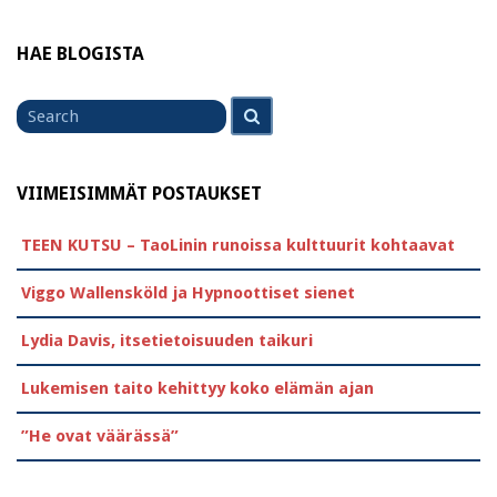
HAE BLOGISTA
Search
Search
for
VIIMEISIMMÄT POSTAUKSET
TEEN KUTSU – TaoLinin runoissa kulttuurit kohtaavat
Viggo Wallensköld ja Hypnoottiset sienet
Lydia Davis, itsetietoisuuden taikuri
Lukemisen taito kehittyy koko elämän ajan
”He ovat väärässä”