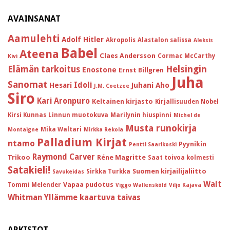
AVAINSANAT
Aamulehti
Adolf Hitler
Akropolis
Alastalon salissa
Aleksis
Babel
Ateena
Claes Andersson
Cormac McCarthy
Kivi
Helsingin
Elämän tarkoitus
Enostone
Ernst Billgren
Juha
Sanomat
Idoli
Hesari
Juhani Aho
J.M. Coetzee
Siro
Kari Aronpuro
Keltainen kirjasto
Kirjallisuuden Nobel
Kirsi Kunnas
Linnun muotokuva
Marilynin hiuspinni
Michel de
Musta runokirja
Mika Waltari
Montaigne
Mirkka Rekola
Palladium Kirjat
ntamo
Pyynikin
Pentti Saarikoski
Raymond Carver
Trikoo
Réne Magritte
Saat toivoa kolmesti
Satakieli!
Suomen kirjailijaliitto
Sirkka Turkka
Savukeidas
Walt
Vapaa pudotus
Tommi Melender
Viggo Wallensköld
Viljo Kajava
Whitman
Yllämme kaartuva taivas
ARKISTOT