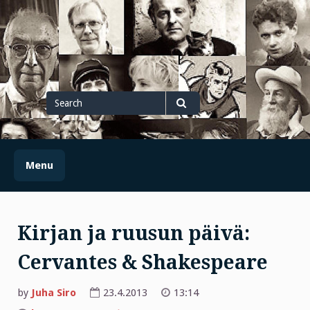
Skip
to
content
Search
for
Search
Menu
Kirjan ja ruusun päivä:
Cervantes & Shakespeare
by
Juha Siro
23.4.2013
13:14