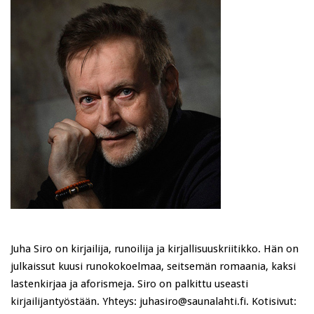
Juha Siro on kirjailija, runoilija ja kirjallisuuskriitikko. Hän on
julkaissut kuusi runokokoelmaa, seitsemän romaania, kaksi
lastenkirjaa ja aforismeja. Siro on palkittu useasti
kirjailijantyöstään. Yhteys: juhasiro@saunalahti.fi. Kotisivut: