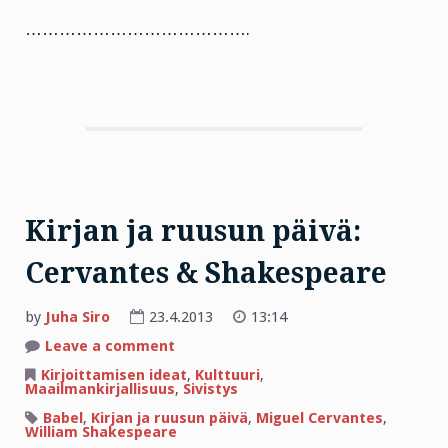
………………………………….
Kirjan ja ruusun päivä:
Cervantes & Shakespeare
by
Juha Siro
23.4.2013
13:14
on
Leave a comment
Kirjan
ja
Kirjoittamisen ideat
,
Kulttuuri
,
ruusun
Maailmankirjallisuus
,
Sivistys
päivä:
Cervantes
Babel
,
Kirjan ja ruusun päivä
,
Miguel Cervantes
,
&
William Shakespeare
Shakespeare