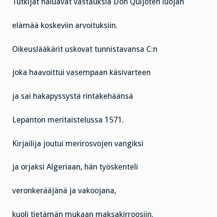
Tutkijat haluavat vastauksia Don Quijoten luojan
elämää koskeviin arvoituksiin.
Oikeuslääkärit uskovat tunnistavansa C:n
joka haavoittui vasempaan käsivarteen
ja sai hakapyssystä rintakehäänsä
Lepanton meritaistelussa 1571.
Kirjailija joutui merirosvojen vangiksi
ja orjaksi Algeriaan, hän työskenteli
veronkerääjänä ja vakoojana,
kuoli tietämän mukaan maksakirroosiin.