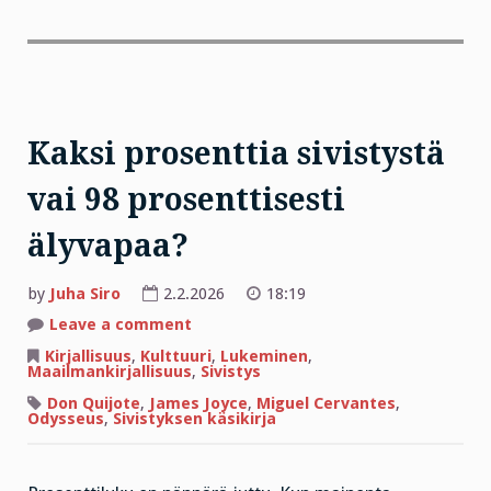
Kaksi prosenttia sivistystä
vai 98 prosenttisesti
älyvapaa?
by
Juha Siro
2.2.2026
18:19
on
Leave a comment
Kaksi
prosenttia
Kirjallisuus
,
Kulttuuri
,
Lukeminen
,
sivistystä
Maailmankirjallisuus
,
Sivistys
vai
98
Don Quijote
,
James Joyce
,
Miguel Cervantes
,
prosenttisesti
Odysseus
,
Sivistyksen käsikirja
älyvapaa?