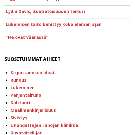
Lydia Davis, itsetietoisuuden taikuri
Lukemisen taito kehittyy koko elämän ajan
”He ovat väärässä”
SUOSITUIMMAT AIHEET
Kirjoittamisen ideat
Runous
Lukeminen
Perjantairuno
Kulttuuri
Maailmankirjallisuus
Sivistys
Unohdettujen runojen klinikka
Kuvataiteilijat