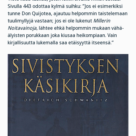
Sivulla 443 odottaa kylmä suihku: ”Jos ei esimerkiksi
tunne Don Quijotea, ajautuu helpommin taistelemaan
tuulimyllyjä vastaan; jos ei ole lukenut
Millerin
Noitavainoja
, lähtee ehkä helpommin mukaan vähä-
älyisten porukkaan joka kiusaa heikompiaan. Vain
kirjallisuutta lukemalla saa etäisyyttä itseensä.”