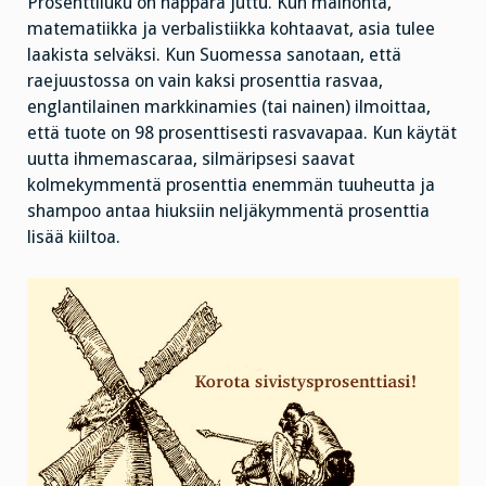
Prosenttiluku on näppärä juttu. Kun mainonta,
matematiikka ja verbalistiikka kohtaavat, asia tulee
laakista selväksi. Kun Suomessa sanotaan, että
raejuustossa on vain kaksi prosenttia rasvaa,
englantilainen markkinamies (tai nainen) ilmoittaa,
että tuote on 98 prosenttisesti rasvavapaa. Kun käytät
uutta ihmemascaraa, silmäripsesi saavat
kolmekymmentä prosenttia enemmän tuuheutta ja
shampoo antaa hiuksiin neljäkymmentä prosenttia
lisää kiiltoa.