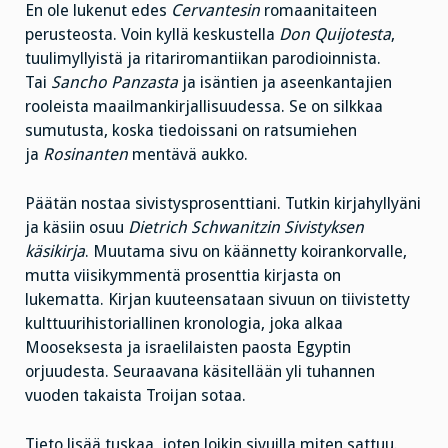
En ole lukenut edes
Cervantesin
romaanitaiteen
perusteosta. Voin kyllä keskustella
Don Quijotesta
,
tuulimyllyistä ja ritariromantiikan parodioinnista.
Tai
Sancho Panzasta
ja isäntien ja aseenkantajien
rooleista maailmankirjallisuudessa. Se on silkkaa
sumutusta, koska tiedoissani on ratsumiehen
ja
Rosinanten
mentävä aukko.
Päätän nostaa sivistysprosenttiani. Tutkin kirjahyllyäni
ja käsiin osuu
Dietrich Schwanitzin Sivistyksen
käsikirja
. Muutama sivu on käännetty koirankorvalle,
mutta viisikymmentä prosenttia kirjasta on
lukematta. Kirjan kuuteensataan sivuun on tiivistetty
kulttuurihistoriallinen kronologia, joka alkaa
Mooseksesta ja israelilaisten paosta Egyptin
orjuudesta. Seuraavana käsitellään yli tuhannen
vuoden takaista Troijan sotaa.
Tieto lisää tuskaa, joten loikin sivuilla miten sattuu.