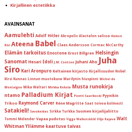
Kirjallinen estetiikka
AVAINSANAT
Aamulehti
Adolf Hitler
Akropolis
Alastalon salissa
Aleksis
Babel
Ateena
Claes Andersson
Cormac McCarthy
Kivi
Helsingin
Elämän tarkoitus
Enostone
Ernst Billgren
Juha
Sanomat
Idoli
Hesari
Juhani Aho
J.M. Coetzee
Siro
Kari Aronpuro
Keltainen kirjasto
Kirjallisuuden Nobel
Kirsi Kunnas
Linnun muotokuva
Marilynin hiuspinni
Michel de
Musta runokirja
Mika Waltari
Montaigne
Mirkka Rekola
Palladium Kirjat
ntamo
Pyynikin
Pentti Saarikoski
Raymond Carver
Trikoo
Réne Magritte
Saat toivoa kolmesti
Satakieli!
Suomen kirjailijaliitto
Sirkka Turkka
Savukeidas
Walt
Vapaa pudotus
Tommi Melender
Viggo Wallensköld
Viljo Kajava
Whitman
Yllämme kaartuva taivas