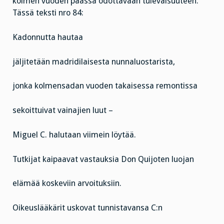
kolmen vuoden päässä odottavaan tulevaisuuteen.
Tässä teksti nro 84:
Kadonnutta hautaa
jäljitetään madridilaisesta nunnaluostarista,
jonka kolmensadan vuoden takaisessa remontissa
sekoittuivat vainajien luut –
Miguel C. halutaan viimein löytää.
Tutkijat kaipaavat vastauksia Don Quijoten luojan
elämää koskeviin arvoituksiin.
Oikeuslääkärit uskovat tunnistavansa C:n