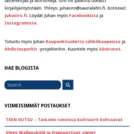
lastenkirjaa ja aforismeja. Siro on palkittu useasti
kirjailijantyöstään. Yhteys: juhasiro@saunalahti.fi. Kotisivut:
juhasiro.fi
. Löydät Juhan myös
Facebookista
ja
Instagramista
.
Tutustu myös Juhan
Kaupunkitaidetta sähkökaapeissa
ja
Ahdistuspurkit
-projekteihin. Kuuntele myös
äänirunot
.
HAE BLOGISTA
Search
Search
for
VIIMEISIMMÄT POSTAUKSET
TEEN KUTSU – TaoLinin runoissa kulttuurit kohtaavat
Viggo Wallensköld ja Hypnoottiset sienet