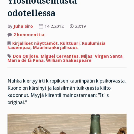
Ylösnousemusta
odotellessa
by
Juha Siro
14.2.2012
23:19
artikkeliin
2 kommenttia
Ylösnousemusta
odotellessa
Kirjalliset näyttämöt
,
Kulttuuri
,
Kuulumisia
kauempaa
,
Maailmankirjallisuus
Don Quijote
,
Miguel Cervantes
,
Mijas
,
Virgen Santa
Maria de la Pena
,
William Shakespeare
Nahka kiertyy irti kirppiksen kauriinpään kipsikorvasta.
Kuono on kärsinyt ja lasisilmän tuikkeesta kiilto
kadonnut. Myyjä kiirehtii mainostamaan: ”It´s
original.”