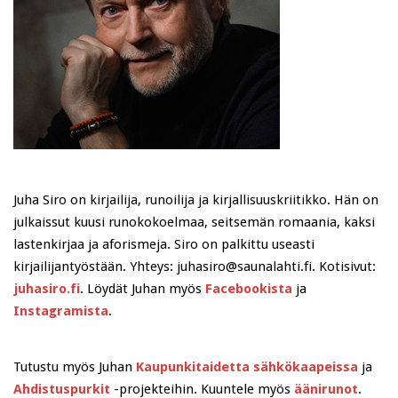
Juha Siro on kirjailija, runoilija ja kirjallisuuskriitikko. Hän on
julkaissut kuusi runokokoelmaa, seitsemän romaania, kaksi
lastenkirjaa ja aforismeja. Siro on palkittu useasti
kirjailijantyöstään. Yhteys: juhasiro@saunalahti.fi. Kotisivut:
juhasiro.fi
. Löydät Juhan myös
Facebookista
ja
Instagramista
.
Tutustu myös Juhan
Kaupunkitaidetta sähkökaapeissa
ja
Ahdistuspurkit
-projekteihin. Kuuntele myös
äänirunot
.