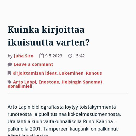
Kuinka kirjoittaa
ikuisuutta varten?
by
Juha Siro
9.5.2023
15:42
on
Leave a comment
Kuinka
kirjoittaa
Kirjoittamisen ideat
,
Lukeminen
,
Runous
ikuisuutta
varten?
Arto Lappi
,
Enostone
,
Helsingin Sanomat
,
Korallimieli
Arto Lapin bibliografiasta löytyy toistakymmentä
runoteosta ja puoli tusinaa kokoelmasuomennosta.
Ura lähti alkuun valtakunnallisella Runo-Kaarina-
palkinolla 2001. Tampereen kaupunki on palkinnut