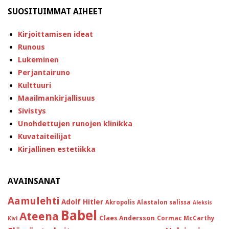
SUOSITUIMMAT AIHEET
Kirjoittamisen ideat
Runous
Lukeminen
Perjantairuno
Kulttuuri
Maailmankirjallisuus
Sivistys
Unohdettujen runojen klinikka
Kuvataiteilijat
Kirjallinen estetiikka
AVAINSANAT
Aamulehti
Adolf Hitler
Akropolis
Alastalon salissa
Aleksis
Babel
Ateena
Claes Andersson
Cormac McCarthy
Kivi