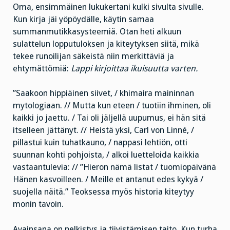
Oma, ensimmäinen lukukertani kulki sivulta sivulle.
Kun kirja jäi yöpöydälle, käytin samaa
summanmutikkasysteemiä. Otan heti alkuun
sulattelun lopputuloksen ja kiteytyksen siitä, mikä
tekee runoilijan säkeistä niin merkittäviä ja
ehtymättömiä:
Lappi kirjoittaa ikuisuutta varten.
”Saakoon hippiäinen siivet, / khimaira maininnan
mytologiaan. // Mutta kun eteen / tuotiin ihminen, oli
kaikki jo jaettu. / Tai oli jäljellä uupumus, ei hän sitä
itselleen jättänyt. // Heistä yksi, Carl von Linné, /
pillastui kuin tuhatkauno, / nappasi lehtiön, otti
suunnan kohti pohjoista, / alkoi luetteloida kaikkia
vastaantulevia: // ”Hieron nämä listat / tuomiopäivänä
Hänen kasvoilleen. / Meille et antanut edes kykyä /
suojella näitä.” Teoksessa myös historia kiteytyy
monin tavoin.
Avainsana on pelkistys ja tiivistämisen taito. Kun turha