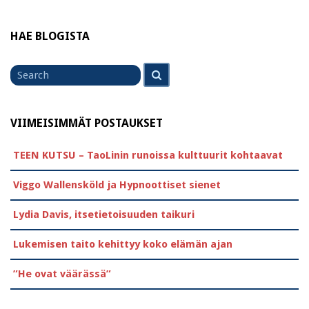
HAE BLOGISTA
Search
Search
for
VIIMEISIMMÄT POSTAUKSET
TEEN KUTSU – TaoLinin runoissa kulttuurit kohtaavat
Viggo Wallensköld ja Hypnoottiset sienet
Lydia Davis, itsetietoisuuden taikuri
Lukemisen taito kehittyy koko elämän ajan
”He ovat väärässä”