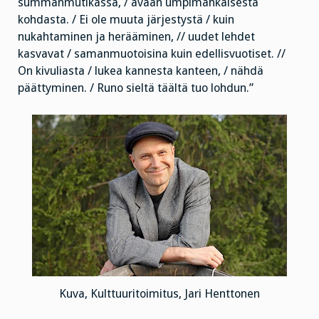
summanmutikassa, / avaan umpimähkäisestä
kohdasta. / Ei ole muuta järjestystä / kuin
nukahtaminen ja herääminen, // uudet lehdet
kasvavat / samanmuotoisina kuin edellisvuotiset. //
On kivuliasta / lukea kannesta kanteen, / nähdä
päättyminen. / Runo sieltä täältä tuo lohdun.”
Kuva, Kulttuuritoimitus, Jari Henttonen