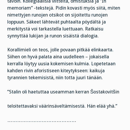
tavoin. Kollegiaalisia viitteitä, omistuksia ja ”In
memoriam” -tekstejä. Pidin kovasti myös siitä, miten
nimettyjen runojen otsikot on sijoitettu runojen
loppuun. Säkeet lähtevät puhtaalta pöydältä ja
merkitystä voi tarkastella luettuaan. Ratkaisu
synnyttää lukijan ja runon sisäistä dialogia.
Korallimieli on teos, jolle povaan pitkää elinkaarta.
Siihen on hyvä palata aina uudelleen – jokaisella
kerralla löytyy uusia kokemisen kulmia. Lopetetaan
kahden rivin aforistiseen kiteytykseen: kaikuja
tyrannien tekemisistä, niin totta juuri tänään.
”Stalin oli haetuttaa useamman kerran Šostakovitšin
teloitettavaksi väärinsäveltämisestä. Hän elää yhä.”
……………………………………