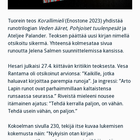
Tuorein teos
Korallimieli
(Enostone 2023) yhdistää
runotrilogian
Veden ääret,
Pohjoiset tuulenpesät
ja
Ateljee Palander. Teoksen päättää uusi kirjan nimellä
otsikoitu sikermä. Yhteensä kolmesataa sivua
runoutta Jelena Salmen suunnittelemissa kansissa.
Hesari julkaisi 27.4. kiittävän kritiikin teoksesta. Vesa
Rantama oli otsikoinut arvionsa: ”Kaikille, jotka
haluavat kirjoittaa parempia runoja”. Ja ingressi: ”Arto
Lapin runot ovat parhaimmillaan kaltaistensa
runsaassa seurassa.” Riveistä mieleeni nousee
itämainen ajatus: ”Tehdä kerralla paljon, on vähän.
Tehdä usein vähän, on paljon.”
Kokoelman sivulla 230, tekijä itse kuvaa lukemisen
kokemusta näin: ”Nykyisin otan kirjan