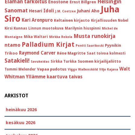
Helsingin
Elämän tarkoitus
Enostone
Ernst Billgren
Juha
Sanomat
Idoli
Hesari
Juhani Aho
J.M. Coetzee
Siro
Kari Aronpuro
Keltainen kirjasto
Kirjallisuuden Nobel
Kirsi Kunnas
Linnun muotokuva
Marilynin hiuspinni
Michel de
Musta runokirja
Mika Waltari
Montaigne
Mirkka Rekola
Palladium Kirjat
ntamo
Pyynikin
Pentti Saarikoski
Raymond Carver
Trikoo
Réne Magritte
Saat toivoa kolmesti
Satakieli!
Suomen kirjailijaliitto
Sirkka Turkka
Savukeidas
Walt
Vapaa pudotus
Tommi Melender
Viggo Wallensköld
Viljo Kajava
Whitman
Yllämme kaartuva taivas
ARKISTOT
heinäkuu 2026
kesäkuu 2026